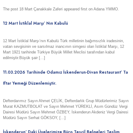
The post 18 Mart Çanakkale Zaferi appeared first on Adana YMMO.
12 Mart İstiklal Marşı’ Nın Kabulü
12 Mart İstiklal Marşı’nın Kabulü Türk milletinin bağımsızlık iradesinin,
vatan sevgisinin ve sarsılmaz inancının simgesi olan İstiklal Marşı, 12
Mart 1921 tarihinde Türkiye Büyük Millet Meclisi tarafından kabul
edilmiştir.Büyük şair […]
11.03.2026 Tarihinde Odamız İskenderun-Divan Restaurant’ Ta
Iftar Yemeği Düzenlemiştir.
Defterdarımız Sayın Ahmet ÇELİK, Defterdarlık Grup Müdürlerimiz Sayın
Murat KAZMUTBOLAT ve Sayın Mehmet YÜREKLİ, Asım Gündüz Vergi
Dairesi Müdürü Sayın Mehmet ÖZBEY, İskenderun Akdeniz Vergi Dairesi
Müdürü Sayın Serhat GÖKSOY, […]
İskenderun’ Daki Üyelerimize Büro Tescil Belgeleri Teslim