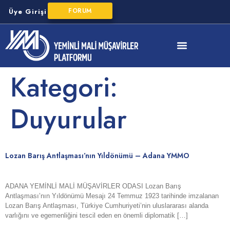
FORUM
Üye Girişi
YMM Mesleki Mevzuat
Kategori:
Duyurular
Lozan Barış Antlaşması’nın Yıldönümü – Adana YMMO
ADANA YEMİNLİ MALİ MÜŞAVİRLER ODASI Lozan Barış
Antlaşması’nın Yıldönümü Mesajı 24 Temmuz 1923 tarihinde imzalanan
Lozan Barış Antlaşması, Türkiye Cumhuriyeti’nin uluslararası alanda
varlığını ve egemenliğini tescil eden en önemli diplomatik […]