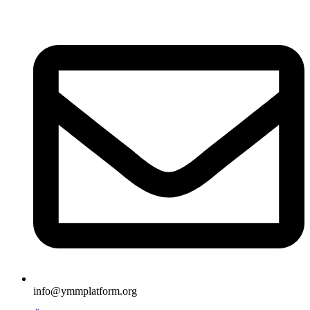
İçeriğe
atla
info@ymmplatform.org