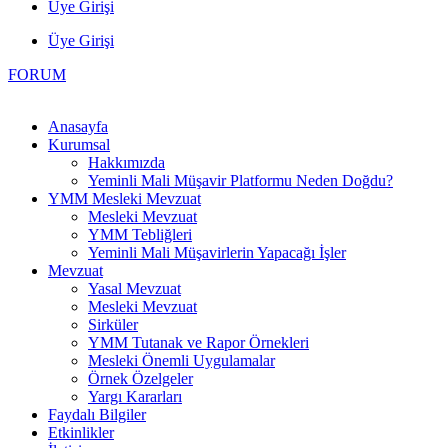
Üye Girişi
Üye Girişi
FORUM
Anasayfa
Kurumsal
Hakkımızda
Yeminli Mali Müşavir Platformu Neden Doğdu?
YMM Mesleki Mevzuat
Mesleki Mevzuat
YMM Tebliğleri
Yeminli Mali Müşavirlerin Yapacağı İşler
Mevzuat
Yasal Mevzuat
Mesleki Mevzuat
Sirküler
YMM Tutanak ve Rapor Örnekleri
Mesleki Önemli Uygulamalar
Örnek Özelgeler
Yargı Kararları
Faydalı Bilgiler
Etkinlikler