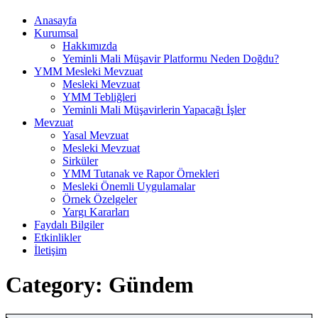
Anasayfa
Kurumsal
Hakkımızda
Yeminli Mali Müşavir Platformu Neden Doğdu?
YMM Mesleki Mevzuat
Mesleki Mevzuat
YMM Tebliğleri
Yeminli Mali Müşavirlerin Yapacağı İşler
Mevzuat
Yasal Mevzuat
Mesleki Mevzuat
Sirküler
YMM Tutanak ve Rapor Örnekleri
Mesleki Önemli Uygulamalar
Örnek Özelgeler
Yargı Kararları
Faydalı Bilgiler
Etkinlikler
İletişim
Category: Gündem