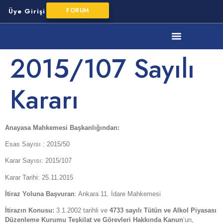
FORUM
Üye Girişi
YMM Mesleki Mevzuat
2015/107 Sayılı
Kararı
Anayasa Mahkemesi Başkanlığından:
Esas Sayısı : 2015/50
Karar Sayısı: 2015/107
Karar Tarihi: 25.11.2015
İtiraz Yoluna Başvuran
: Ankara 11. İdare Mahkemesi
İtirazın Konusu:
3.1.2002 tarihli ve
4733 sayılı Tütün ve Alkol Piyasası
Düzenleme Kurumu Teşkilat ve Görevleri Hakkında Kanun
‘un,