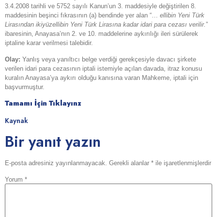
3.4.2008 tarihli ve 5752 sayılı Kanun’un 3. maddesiyle değiştirilen 8.
maddesinin beşinci fıkrasının (a) bendinde yer alan “…
ellibin Yeni Türk
Lirasından ikiyüzellibin Yeni Türk Lirasına kadar idari para cezası verilir.
”
ibaresinin, Anayasa’nın 2. ve 10. maddelerine aykırılığı ileri sürülerek
iptaline karar verilmesi talebidir.
Olay:
Yanlış veya yanıltıcı belge verdiği gerekçesiyle davacı şirkete
verilen idari para cezasının iptali istemiyle açılan davada, itraz konusu
kuralın Anayasa’ya aykırı olduğu kanısına varan Mahkeme, iptali için
başvurmuştur.
Tamamı İçin Tıklayınz
Kaynak
Bir yanıt yazın
E-posta adresiniz yayınlanmayacak.
Gerekli alanlar
*
ile işaretlenmişlerdir
Yorum
*