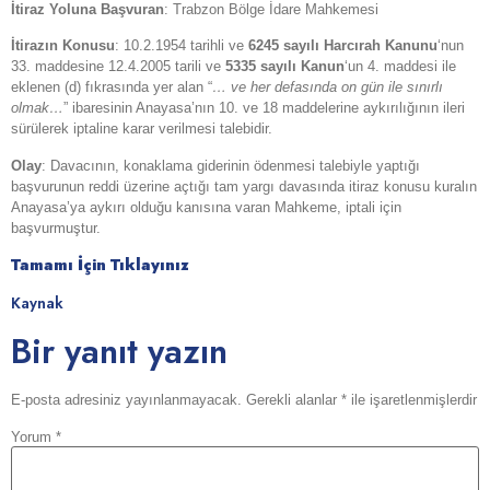
İtiraz Yoluna Başvuran
: Trabzon Bölge İdare Mahkemesi
İtirazın Konusu
: 10.2.1954 tarihli ve
6245 sayılı Harcırah Kanunu
‘nun
33. maddesine 12.4.2005 tarili ve
5335 sayılı Kanun
‘un 4. maddesi ile
eklenen (d) fıkrasında yer alan “
… ve her defasında on gün ile sınırlı
olmak…
” ibaresinin Anayasa’nın 10. ve 18 maddelerine aykırılığının ileri
sürülerek iptaline karar verilmesi talebidir.
Olay
: Davacının, konaklama giderinin ödenmesi talebiyle yaptığı
başvurunun reddi üzerine açtığı tam yargı davasında itiraz konusu kuralın
Anayasa’ya aykırı olduğu kanısına varan Mahkeme, iptali için
başvurmuştur.
Tamamı İçin Tıklayınız
Kaynak
Bir yanıt yazın
E-posta adresiniz yayınlanmayacak.
Gerekli alanlar
*
ile işaretlenmişlerdir
Yorum
*