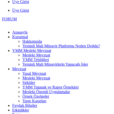
Üye Girişi
Üye Girişi
FORUM
Anasayfa
Kurumsal
Hakkımızda
Yeminli Mali Müşavir Platformu Neden Doğdu?
YMM Mesleki Mevzuat
Mesleki Mevzuat
YMM Tebliğleri
Yeminli Mali Müşavirlerin Yapacağı İşler
Mevzuat
Yasal Mevzuat
Mesleki Mevzuat
Sirküler
YMM Tutanak ve Rapor Örnekleri
Mesleki Önemli Uygulamalar
Örnek Özelgeler
Yargı Kararları
Faydalı Bilgiler
Etkinlikler