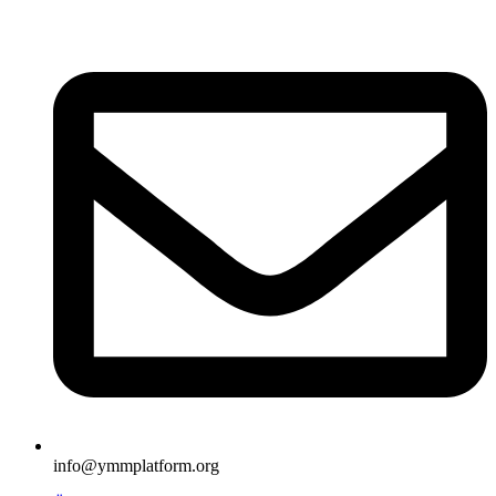
İçeriğe
atla
info@ymmplatform.org