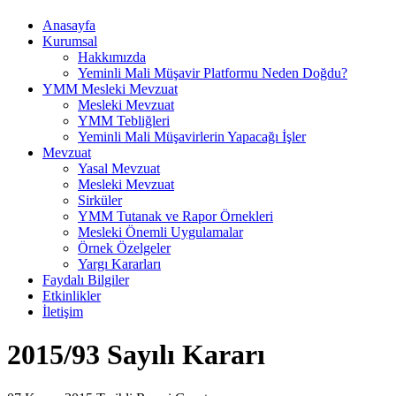
Anasayfa
Kurumsal
Hakkımızda
Yeminli Mali Müşavir Platformu Neden Doğdu?
YMM Mesleki Mevzuat
Mesleki Mevzuat
YMM Tebliğleri
Yeminli Mali Müşavirlerin Yapacağı İşler
Mevzuat
Yasal Mevzuat
Mesleki Mevzuat
Sirküler
YMM Tutanak ve Rapor Örnekleri
Mesleki Önemli Uygulamalar
Örnek Özelgeler
Yargı Kararları
Faydalı Bilgiler
Etkinlikler
İletişim
2015/93 Sayılı Kararı