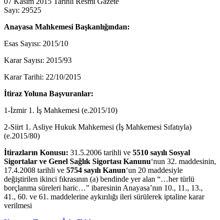
07 Kasım 2015 Tarihli Resmi Gazete
Sayı: 29525
Anayasa Mahkemesi Başkanlığından:
Esas Sayısı: 2015/10
Karar Sayısı: 2015/93
Karar Tarihi: 22/10/2015
İtiraz Yoluna Başvuranlar:
1-İzmir 1. İş Mahkemesi (e.2015/10)
2-Siirt 1. Asliye Hukuk Mahkemesi (İş Mahkemesi Sıfatıyla)
(e.2015/80)
İtirazların Konusu:
31.5.2006 tarihli ve
5510 sayılı Sosyal
Sigortalar ve Genel Sağlık Sigortası Kanunu
‘nun 32. maddesinin,
17.4.2008 tarihli ve
5754 sayılı Kanun
‘un 20 maddesiyle
değiştirilen ikinci fıkrasının (a) bendinde yer alan “…her türlü
borçlanma süreleri haric…” ibaresinin Anayasa’nın 10., 11., 13.,
41., 60. ve 61. maddelerine aykırılığı ileri sürülerek iptaline karar
verilmesi