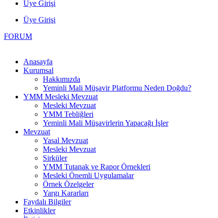
Üye Girişi
Üye Girişi
FORUM
Anasayfa
Kurumsal
Hakkımızda
Yeminli Mali Müşavir Platformu Neden Doğdu?
YMM Mesleki Mevzuat
Mesleki Mevzuat
YMM Tebliğleri
Yeminli Mali Müşavirlerin Yapacağı İşler
Mevzuat
Yasal Mevzuat
Mesleki Mevzuat
Sirküler
YMM Tutanak ve Rapor Örnekleri
Mesleki Önemli Uygulamalar
Örnek Özelgeler
Yargı Kararları
Faydalı Bilgiler
Etkinlikler