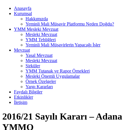
Anasayfa
Kurumsal
Hakkımızda
Yeminli Mali Müşavir Platformu Neden Doğdu?
YMM Mesleki Mevzuat
Mesleki Mevzuat
YMM Tebliğleri
Yeminli Mali Müşavirlerin Yapacağı İşler
Mevzuat
Yasal Mevzuat
Mesleki Mevzuat
Sirküler
YMM Tutanak ve Rapor Örnekleri
Mesleki Önemli Uygulamalar
Örnek Özelgeler
Yargı Kararları
Faydalı Bilgiler
Etkinlikler
İletişim
2016/21 Sayılı Kararı – Adana
YMMO