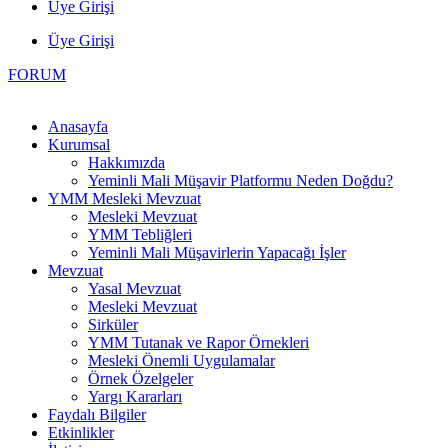
Üye Girişi
Üye Girişi
FORUM
Anasayfa
Kurumsal
Hakkımızda
Yeminli Mali Müşavir Platformu Neden Doğdu?
YMM Mesleki Mevzuat
Mesleki Mevzuat
YMM Tebliğleri
Yeminli Mali Müşavirlerin Yapacağı İşler
Mevzuat
Yasal Mevzuat
Mesleki Mevzuat
Sirküler
YMM Tutanak ve Rapor Örnekleri
Mesleki Önemli Uygulamalar
Örnek Özelgeler
Yargı Kararları
Faydalı Bilgiler
Etkinlikler