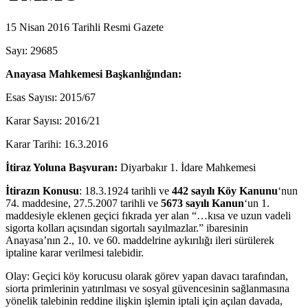
15 Nisan 2016 Tarihli Resmi Gazete
Sayı: 29685
Anayasa Mahkemesi Başkanlığından:
Esas Sayısı: 2015/67
Karar Sayısı: 2016/21
Karar Tarihi: 16.3.2016
İtiraz Yoluna Başvuran:
Diyarbakır 1. İdare Mahkemesi
İtirazın Konusu
: 18.3.1924 tarihli ve
442 sayılı Köy Kanunu
‘nun
74. maddesine, 27.5.2007 tarihli ve
5673 sayılı Kanun
‘un 1.
maddesiyle eklenen geçici fıkrada yer alan “…kısa ve uzun vadeli
sigorta kolları açısından sigortalı sayılmazlar.” ibaresinin
Anayasa’nın 2., 10. ve 60. maddelrine aykırılığı ileri sürülerek
iptaline karar verilmesi talebidir.
Olay: Geçici köy korucusu olarak görev yapan davacı tarafından,
siorta primlerinin yatırılması ve sosyal güvencesinin sağlanmasına
yönelik talebinin reddine ilişkin işlemin iptali için açılan davada,