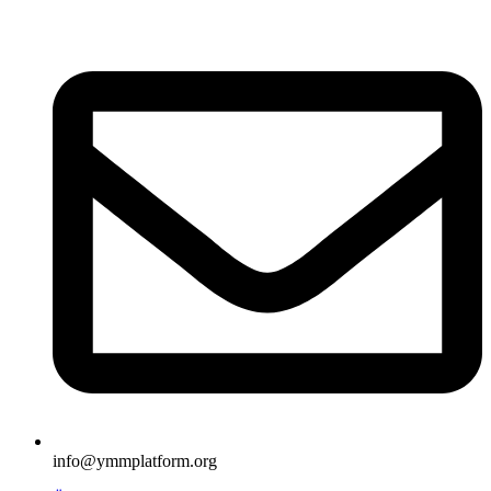
İçeriğe
atla
info@ymmplatform.org