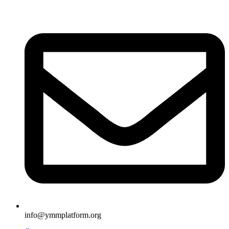
İçeriğe
atla
info@ymmplatform.org