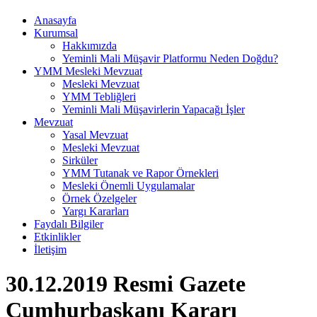
Anasayfa
Kurumsal
Hakkımızda
Yeminli Mali Müşavir Platformu Neden Doğdu?
YMM Mesleki Mevzuat
Mesleki Mevzuat
YMM Tebliğleri
Yeminli Mali Müşavirlerin Yapacağı İşler
Mevzuat
Yasal Mevzuat
Mesleki Mevzuat
Sirküler
YMM Tutanak ve Rapor Örnekleri
Mesleki Önemli Uygulamalar
Örnek Özelgeler
Yargı Kararları
Faydalı Bilgiler
Etkinlikler
İletişim
30.12.2019 Resmi Gazete
Cumhurbaşkanı Kararı