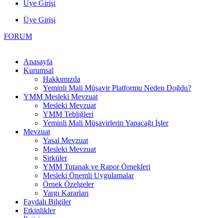
Üye Girişi
Üye Girişi
FORUM
Anasayfa
Kurumsal
Hakkımızda
Yeminli Mali Müşavir Platformu Neden Doğdu?
YMM Mesleki Mevzuat
Mesleki Mevzuat
YMM Tebliğleri
Yeminli Mali Müşavirlerin Yapacağı İşler
Mevzuat
Yasal Mevzuat
Mesleki Mevzuat
Sirküler
YMM Tutanak ve Rapor Örnekleri
Mesleki Önemli Uygulamalar
Örnek Özelgeler
Yargı Kararları
Faydalı Bilgiler
Etkinlikler