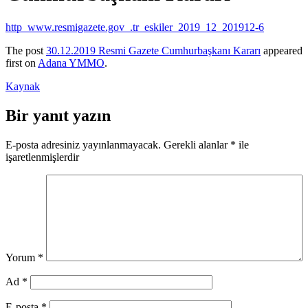
http_www.resmigazete.gov_.tr_eskiler_2019_12_201912-6
The post
30.12.2019 Resmi Gazete Cumhurbaşkanı Kararı
appeared
first on
Adana YMMO
.
Kaynak
Bir yanıt yazın
E-posta adresiniz yayınlanmayacak.
Gerekli alanlar
*
ile
işaretlenmişlerdir
Yorum
*
Ad
*
E-posta
*