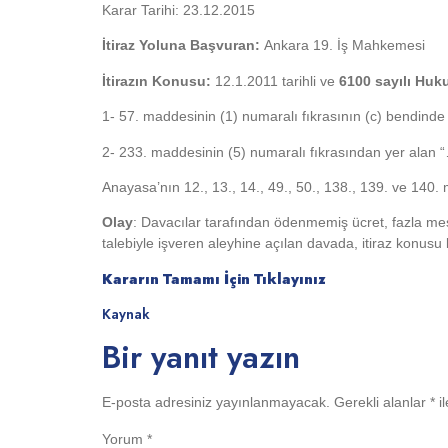
Karar Tarihi: 23.12.2015
İtiraz Yoluna Başvuran:
Ankara 19. İş Mahkemesi
İtirazın Konusu:
12.1.2011 tarihli ve
6100 sayılı Hu
1- 57. maddesinin (1) numaralı fıkrasının (c) bendinde
2- 233. maddesinin (5) numaralı fıkrasından yer alan 
Anayasa’nın 12., 13., 14., 49., 50., 138., 139. ve 140. ma
Olay
: Davacılar tarafından ödenmemiş ücret, fazla mesai,
talebiyle işveren aleyhine açılan davada, itiraz konusu
Kararın Tamamı İçin Tıklayınız
Kaynak
Bir yanıt yazın
E-posta adresiniz yayınlanmayacak.
Gerekli alanlar
*
il
Yorum
*