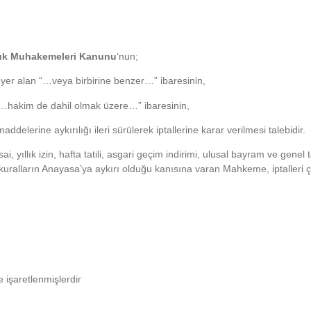
kuk Muhakemeleri Kanunu
‘nun;
 yer alan “…veya birbirine benzer…” ibaresinin,
“…hakim de dahil olmak üzere…” ibaresinin,
ddelerine aykırılığı ileri sürülerek iptallerine karar verilmesi talebidir.
 yıllık izin, hafta tatili, asgari geçim indirimi, ulusal bayram ve genel 
 kuralların Anayasa’ya aykırı olduğu kanısına varan Mahkeme, iptalleri 
e işaretlenmişlerdir