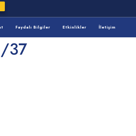
at
Faydalı Bilgiler
Etkinlikler
İletişim
5/37