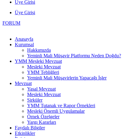
Üye Girişi
Üye Girişi
FORUM
Anasayfa
Kurumsal
Hakkımızda
Yeminli Mali Müşavir Platformu Neden Doğdu?
YMM Mesleki Mevzuat
Mesleki Mevzuat
YMM Tebliğleri
Yeminli Mali Müşavirlerin Yapacağı İşler
Mevzuat
Yasal Mevzuat
Mesleki Mevzuat
Sirküler
YMM Tutanak ve Rapor Örnekleri
Mesleki Önemli Uygulamalar
Örnek Özelgeler
Yargı Kararları
Faydalı Bilgiler
Etkinlikler