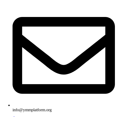
İçeriğe
atla
info@ymmplatform.org