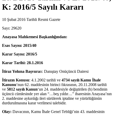
K: 2016/5 Sayılı Kararı
10 Şubat 2016 Tarihli Resmi Gazete
Sayı: 29620
Anayasa Mahkemesi Başkanlığından:
Esas Sayısı: 2015/40
Karar Sayısı: 2016/5
Karar Tarihi: 28.1.2016
İtiraz Yoluna Başvura
n: Danıştay Onüçüncü Dairesi
İtirazın Konusu
: 4.1.2002 tarihli ve
4734 sayılı Kamu İhale
Kanunu
‘nun 62. maddesinin birinci fıkrasının, 20.11.2008 tarihli
ve
5812 sayılı Kanun
‘un 24. maddesiyle değiştirilen (h) bendinin
üçüncü cümlesinde yer alan “…beş yıldır…” ibaresinin Anayasa’nın
2. maddesine aykırılığı ileri sürülerek iptaline ve yürürlüğünün
durdurulmasına karar verilmesi talebidir.
Olay:
Davacının, Kamu İhale Genel Tebliği’nin 43. maddesinin