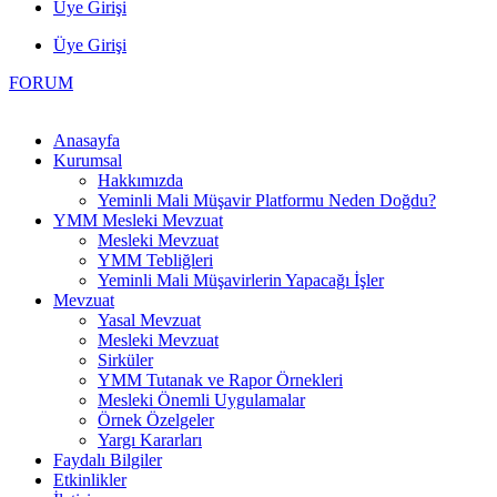
Üye Girişi
Üye Girişi
FORUM
Anasayfa
Kurumsal
Hakkımızda
Yeminli Mali Müşavir Platformu Neden Doğdu?
YMM Mesleki Mevzuat
Mesleki Mevzuat
YMM Tebliğleri
Yeminli Mali Müşavirlerin Yapacağı İşler
Mevzuat
Yasal Mevzuat
Mesleki Mevzuat
Sirküler
YMM Tutanak ve Rapor Örnekleri
Mesleki Önemli Uygulamalar
Örnek Özelgeler
Yargı Kararları
Faydalı Bilgiler
Etkinlikler