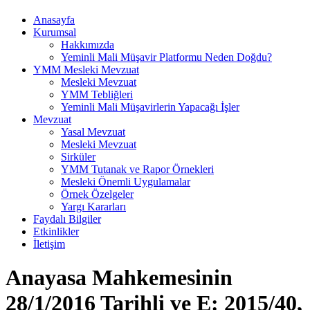
Anasayfa
Kurumsal
Hakkımızda
Yeminli Mali Müşavir Platformu Neden Doğdu?
YMM Mesleki Mevzuat
Mesleki Mevzuat
YMM Tebliğleri
Yeminli Mali Müşavirlerin Yapacağı İşler
Mevzuat
Yasal Mevzuat
Mesleki Mevzuat
Sirküler
YMM Tutanak ve Rapor Örnekleri
Mesleki Önemli Uygulamalar
Örnek Özelgeler
Yargı Kararları
Faydalı Bilgiler
Etkinlikler
İletişim
Anayasa Mahkemesinin
28/1/2016 Tarihli ve E: 2015/40,