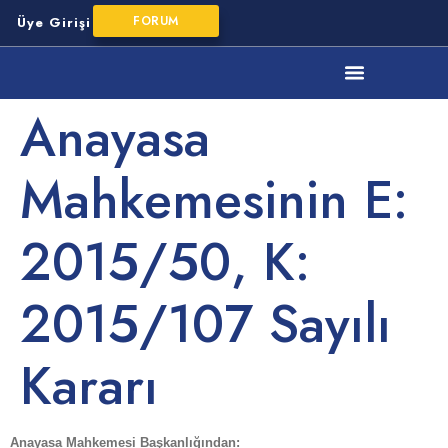
FORUM
Üye Girişi
YMM Mesleki Mevzuat
Anayasa
Mahkemesinin E:
2015/50, K:
2015/107 Sayılı
Kararı
Anayasa Mahkemesi Başkanlığından: