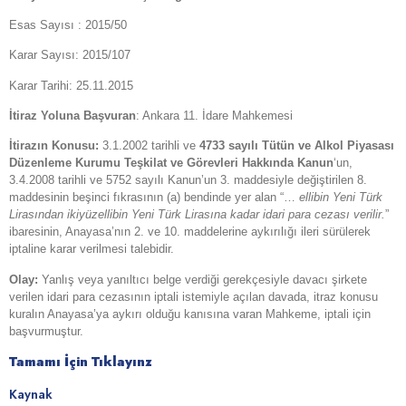
Esas Sayısı : 2015/50
Karar Sayısı: 2015/107
Karar Tarihi: 25.11.2015
İtiraz Yoluna Başvuran
: Ankara 11. İdare Mahkemesi
İtirazın Konusu:
3.1.2002 tarihli ve
4733 sayılı Tütün ve Alkol Piyasası
Düzenleme Kurumu Teşkilat ve Görevleri Hakkında Kanun
‘un,
3.4.2008 tarihli ve 5752 sayılı Kanun’un 3. maddesiyle değiştirilen 8.
maddesinin beşinci fıkrasının (a) bendinde yer alan “…
ellibin Yeni Türk
Lirasından ikiyüzellibin Yeni Türk Lirasına kadar idari para cezası verilir.
”
ibaresinin, Anayasa’nın 2. ve 10. maddelerine aykırılığı ileri sürülerek
iptaline karar verilmesi talebidir.
Olay:
Yanlış veya yanıltıcı belge verdiği gerekçesiyle davacı şirkete
verilen idari para cezasının iptali istemiyle açılan davada, itraz konusu
kuralın Anayasa’ya aykırı olduğu kanısına varan Mahkeme, iptali için
başvurmuştur.
Tamamı İçin Tıklayınz
Kaynak