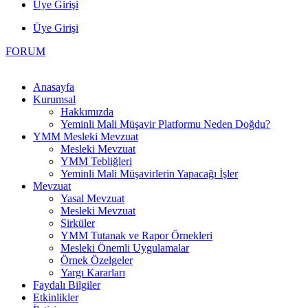
Üye Girişi
Üye Girişi
FORUM
Anasayfa
Kurumsal
Hakkımızda
Yeminli Mali Müşavir Platformu Neden Doğdu?
YMM Mesleki Mevzuat
Mesleki Mevzuat
YMM Tebliğleri
Yeminli Mali Müşavirlerin Yapacağı İşler
Mevzuat
Yasal Mevzuat
Mesleki Mevzuat
Sirküler
YMM Tutanak ve Rapor Örnekleri
Mesleki Önemli Uygulamalar
Örnek Özelgeler
Yargı Kararları
Faydalı Bilgiler
Etkinlikler