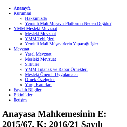
Anasayfa
Kurumsal
Hakkımızda
Yeminli Mali Müşavir Platformu Neden Doğdu?
YMM Mesleki Mevzuat
Mesleki Mevzuat
YMM Tebliğleri
Yeminli Mali Müşavirlerin Yapacağı İşler
Mevzuat
Yasal Mevzuat
Mesleki Mevzuat
Sirküler
YMM Tutanak ve Rapor Örnekleri
Mesleki Önemli Uygulamalar
Örnek Özelgeler
Yargı Kararları
Faydalı Bilgiler
Etkinlikler
İletişim
Anayasa Mahkemesinin E:
2015/67, K: 2016/21 Sayılı