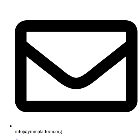
İçeriğe
atla
info@ymmplatform.org