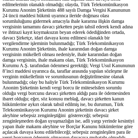
edilmelerinin olanaklı olmadığı; olayda, Türk Telekomünikasyon
Kurumu Anonim Şirketinin 488 sayılı Damga Vergisi Kanununun
24 üncü maddesi hükmü uyarınca ileride doğması olası
sorumluluğunu gidermek amacıyla ihale kararına ilişkin damga
vergisinin tamamını davacı şirketten peşin tahsil ederek kendi adına
ve ihtirazi kayıt koymaksızın beyan ederek ödediğinden ortada,
davacı Şirketçe, idari davaya konu edilmesi olanaklı bir
vergilendirme işleminin bulunmadığı; Türk Telekomünikasyon
Kurumu Anonim Şirketinin, ihale kararından doğan damga
vergisinin mükellefi olması nedeniyle, ihale kararından doğan
damga vergisinin, ihale makamı olan, Türk Telekomünikasyon
Kurumu A.Ş. tarafından ödenmesi gerektiği; Vergi Usul Kanununun
8’inci maddesi uyarınca da, taraflar arasında yapılan sözleşme ile
verginin mükellefinin ve sorumlusunun değiştirilmesine olanak
bulunmadığı; olay bu haliyle Türk Telekomünikasyon Kurumu
Anonim Şirketinin kendi vergi borcu ile müteselsilen sorumlu
olduğu vergi borcunu davacı şirketten aldığı para ile ödemesinden
ibaret olduğu; eğer, söz konusu meblağ, davacı şirketten kanun
hükümlerine aykırı olarak tahsil edilmiş ise, bu durumun, Türk
Telekomünikasyon Kurumu Anonim şirketinin davacı şirket
aleyhine sebepsiz zenginleştiğini göstereceği; sebepsiz
zenginleşmeden doğan uyuşmazlığın ise, adli yargı yerinde kesintiyi
yapan ihale makamı aleyhine ve Borçlar Kanunu hükümlerine göre
açılacak davaya konu edilebileceği; sebepsiz zenginleşilen para ile
vergi borcunun ödenmiş olmasının davacıya muhatabı olmadığı