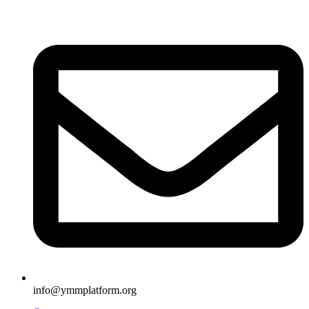
İçeriğe
atla
info@ymmplatform.org