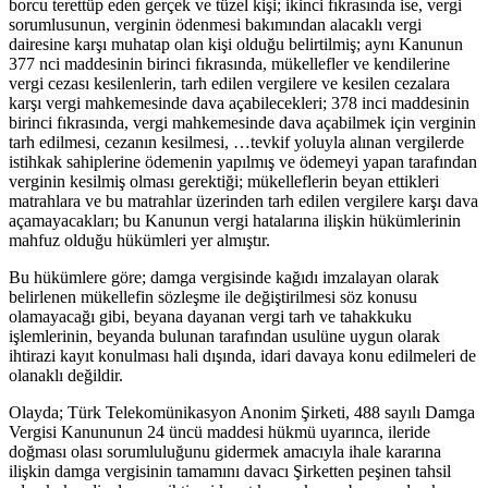
borcu terettüp eden gerçek ve tüzel kişi; ikinci fıkrasında ise, vergi
sorumlusunun, verginin ödenmesi bakımından alacaklı vergi
dairesine karşı muhatap olan kişi olduğu belirtilmiş; aynı Kanunun
377 nci maddesinin birinci fıkrasında, mükellefler ve kendilerine
vergi cezası kesilenlerin, tarh edilen vergilere ve kesilen cezalara
karşı vergi mahkemesinde dava açabilecekleri; 378 inci maddesinin
birinci fıkrasında, vergi mahkemesinde dava açabilmek için verginin
tarh edilmesi, cezanın kesilmesi, …tevkif yoluyla alınan vergilerde
istihkak sahiplerine ödemenin yapılmış ve ödemeyi yapan tarafından
verginin kesilmiş olması gerektiği; mükelleflerin beyan ettikleri
matrahlara ve bu matrahlar üzerinden tarh edilen vergilere karşı dava
açamayacakları; bu Kanunun vergi hatalarına ilişkin hükümlerinin
mahfuz olduğu hükümleri yer almıştır.
Bu hükümlere göre; damga vergisinde kağıdı imzalayan olarak
belirlenen mükellefin sözleşme ile değiştirilmesi söz konusu
olamayacağı gibi, beyana dayanan vergi tarh ve tahakkuku
işlemlerinin, beyanda bulunan tarafından usulüne uygun olarak
ihtirazi kayıt konulması hali dışında, idari davaya konu edilmeleri de
olanaklı değildir.
Olayda; Türk Telekomünikasyon Anonim Şirketi, 488 sayılı Damga
Vergisi Kanununun 24 üncü maddesi hükmü uyarınca, ileride
doğması olası sorumluluğunu gidermek amacıyla ihale kararına
ilişkin damga vergisinin tamamını davacı Şirketten peşinen tahsil