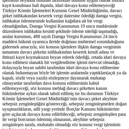
işleminin beyanda bulunan tarafından usulüne uygun olarak ihtirazi
kayıt konulması hali dışında, idari davaya konu edilemeyeceği
Türkiye Kömür İşletmeleri Kurumu Genel Müdürlüğünün, davacı
şirket istihkakından keserek vergi dairesine ödediği damga vergisi,
istihkakın ödenmesinde kullanılan kağıtlara ait bir vergi
olmadığından, Damga Vergisi Kanununun 19 uncu maddesinde
düzenlenen istihkakta kesinti şeklinde ödeme niteliği taşımadığı,
anılan kurumun, 488 sayılı Damga Vergisi Kanununun 24 üncü
maddesi hükmü uyarınca ileride doğması muhtemel sorumluluğunu
gidermek amacıyla, söz konusu işlemlere ilişkin damga vergisinin
tamamını davacı şirketin istihkakından keserek kendi adına ve
ihtirazi kayıt koymaksızın beyan ederek ödediği, ortada idari davaya
konu edilmesi olanaklı bir vergilendirme işlemi mevcut olmadığı,
dolayısıyla beyan sahibi tarafından idari davaya konu edilmesine
olanak bulunmayan böyle bir işlemin aralarında yaptıkları(açık ya da
kapalı, sözlü veya yazılı) sözleşmeye dayanarak muhatap
olmayanlar tarafından dava konusu edilmesinin kabul
edilemeyeceği, söz konusu meblağ davacı şirketten kanun
hükümlerine aykırı olarak tahsil edilmiş ise bu durumun Türkiye
Kömür İşletmeleri Genel Müdürlüğü’nün davacı şirket aleyhine
sebepsiz zenginleştiğini göstereceği, sebepsiz zenginleşmeden doğan
uyuşmazlıkların, adli yargı yerinde Borçlar Kanunu hükümlerine
göre açılacak davaya konu edilebileceği, sebepsiz zenginleşilen para
ile vergi borcunun ödenmiş olmasının, aleyhine sebepsiz
zenginleşen tarafa, muhatabı olmadığı söz konusu vergi işleminin