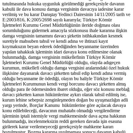
tutulmasında hukuka uygunluk görülmediği gerekçesiyle davanın
kabulü ile dava konusu damga vergisinin davacıya iadesine karar
verilmiş ve bu karar Danıştay Yedinci Dairesinin 14/11/2005 tarih ve
E:2003/816, K:2005/2698 sayılı kararıyla; Türkiye Kömür
İşletmeleri Kurumu Genel Müdürlüğünün ileride doğması olası
sorumluluğunu gidermek amacıyla sözkonusu ihale kararına ilişkin
damga vergisinin tamamını davacı şirketin istihkakından kesmek
suretiyle mahsuben tahsil ve kendi adına ve ihtirazi kayıt
koymaksızın beyan ederek ödediğinden beyanname üzerinden
yapılan tahakkuk işleminin idari davaya konu edilmesine olanak
bulunmadığı, damga vergisinin mükellefinin Türkiye Kömür
İşletmeleri Kurumu Genel Müdürlüğü olduğu, olayda adıgeçen
kurumun, mükellefi olduğu damga vergisini aralarındaki özel hukuk
ilişkisine dayanarak davacı şirketten tahsil edip kendi adına vermiş
olduğu beyanname ile ödediği, olayın bu haliyle Türkiye Kömür
İşletmeleri Kurumunun kendi vergi borcunu davacı şirketten almış
olduğu para ile ödemesinden ibaret olduğu, eğer söz konusu meblağ
davacı şirketten kanun hükümlerine aykırı olarak tahsil edilmiş ise,
kurum lehine sebepsiz zenginleşmeden doğan bu uyuşmazlığın adli
yargı yerinde, Borçlar Kanunu hükümlerine göre açılacak davaya
konu edilebileceği, davacının muhatabı olmadığı vergilendirme
işleminin iptali istemiyle vergi mahkemesinde dava açma hakkının
bulunmadığı, incelenmeksizin reddi gereken davada işin esasına
girilerek karar verilemeyeceği gerekçesiyle mahkeme kararı
bozulmuştur. Bozma kararına uyulmaması sonucu davanın kabulü