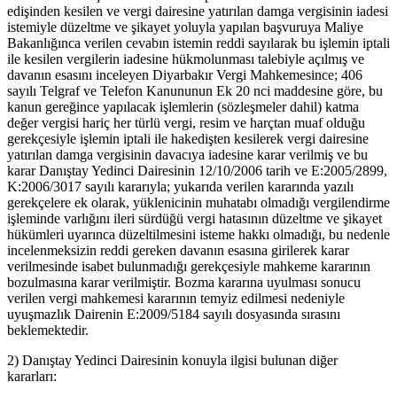
edişinden kesilen ve vergi dairesine yatırılan damga vergisinin iadesi
istemiyle düzeltme ve şikayet yoluyla yapılan başvuruya Maliye
Bakanlığınca verilen cevabın istemin reddi sayılarak bu işlemin iptali
ile kesilen vergilerin iadesine hükmolunması talebiyle açılmış ve
davanın esasını inceleyen Diyarbakır Vergi Mahkemesince; 406
sayılı Telgraf ve Telefon Kanununun Ek 20 nci maddesine göre, bu
kanun gereğince yapılacak işlemlerin (sözleşmeler dahil) katma
değer vergisi hariç her türlü vergi, resim ve harçtan muaf olduğu
gerekçesiyle işlemin iptali ile hakedişten kesilerek vergi dairesine
yatırılan damga vergisinin davacıya iadesine karar verilmiş ve bu
karar Danıştay Yedinci Dairesinin 12/10/2006 tarih ve E:2005/2899,
K:2006/3017 sayılı kararıyla; yukarıda verilen kararında yazılı
gerekçelere ek olarak, yüklenicinin muhatabı olmadığı vergilendirme
işleminde varlığını ileri sürdüğü vergi hatasının düzeltme ve şikayet
hükümleri uyarınca düzeltilmesini isteme hakkı olmadığı, bu nedenle
incelenmeksizin reddi gereken davanın esasına girilerek karar
verilmesinde isabet bulunmadığı gerekçesiyle mahkeme kararının
bozulmasına karar verilmiştir. Bozma kararına uyulması sonucu
verilen vergi mahkemesi kararının temyiz edilmesi nedeniyle
uyuşmazlık Dairenin E:2009/5184 sayılı dosyasında sırasını
beklemektedir.
2) Danıştay Yedinci Dairesinin konuyla ilgisi bulunan diğer
kararları: