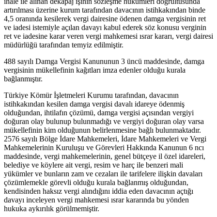
ihale ile alınan dekapaj işinin sözleşme hükümleri doğrultusunda
artırılması üzerine kurum tarafından davacının istihkakından binde
4,5 oranında kesilerek vergi dairesine ödenen damga vergisinin ret
ve iadesi istemiyle açılan davayı kabul ederek söz konusu verginin
ret ve iadesine karar veren vergi mahkemesi ısrar kararı, vergi dairesi
müdürlüğü tarafından temyiz edilmiştir.
488 sayılı Damga Vergisi Kanununun 3 üncü maddesinde, damga
vergisinin mükellefinin kağıtları imza edenler olduğu kurala
bağlanmıştır.
Türkiye Kömür İşletmeleri Kurumu tarafından, davacının
istihkakından kesilen damga vergisi davalı idareye ödenmiş
olduğundan, ihtilafın çözümü, damga vergisi açısından vergiyi
doğuran olay bulunup bulunmadığı ve vergiyi doğuran olay varsa
mükellefinin kim olduğunun belirlenmesine bağlı bulunmaktadır.
2576 sayılı Bölge İdare Mahkemeleri, İdare Mahkemeleri ve Vergi
Mahkemelerinin Kuruluşu ve Görevleri Hakkında Kanunun 6 ncı
maddesinde, vergi mahkemelerinin, genel bütçeye il özel idareleri,
belediye ve köylere ait vergi, resim ve harç ile benzeri mali
yükümler ve bunların zam ve cezaları ile tarifelere ilişkin davaları
çözümlemekle görevli olduğu kurala bağlanmış olduğundan,
kendisinden haksız vergi alındığını iddia eden davacının açtığı
davayı inceleyen vergi mahkemesi ısrar kararında bu yönden
hukuka aykırılık görülmemiştir.