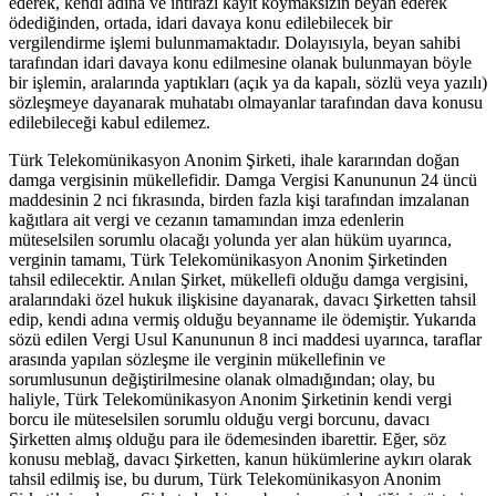
ederek, kendi adına ve ihtirazi kayıt koymaksızın beyan ederek
ödediğinden, ortada, idari davaya konu edilebilecek bir
vergilendirme işlemi bulunmamaktadır. Dolayısıyla, beyan sahibi
tarafından idari davaya konu edilmesine olanak bulunmayan böyle
bir işlemin, aralarında yaptıkları (açık ya da kapalı, sözlü veya yazılı)
sözleşmeye dayanarak muhatabı olmayanlar tarafından dava konusu
edilebileceği kabul edilemez.
Türk Telekomünikasyon Anonim Şirketi, ihale kararından doğan
damga vergisinin mükellefidir. Damga Vergisi Kanununun 24 üncü
maddesinin 2 nci fıkrasında, birden fazla kişi tarafından imzalanan
kağıtlara ait vergi ve cezanın tamamından imza edenlerin
müteselsilen sorumlu olacağı yolunda yer alan hüküm uyarınca,
verginin tamamı, Türk Telekomünikasyon Anonim Şirketinden
tahsil edilecektir. Anılan Şirket, mükellefi olduğu damga vergisini,
aralarındaki özel hukuk ilişkisine dayanarak, davacı Şirketten tahsil
edip, kendi adına vermiş olduğu beyanname ile ödemiştir. Yukarıda
sözü edilen Vergi Usul Kanununun 8 inci maddesi uyarınca, taraflar
arasında yapılan sözleşme ile verginin mükellefinin ve
sorumlusunun değiştirilmesine olanak olmadığından; olay, bu
haliyle, Türk Telekomünikasyon Anonim Şirketinin kendi vergi
borcu ile müteselsilen sorumlu olduğu vergi borcunu, davacı
Şirketten almış olduğu para ile ödemesinden ibarettir. Eğer, söz
konusu meblağ, davacı Şirketten, kanun hükümlerine aykırı olarak
tahsil edilmiş ise, bu durum, Türk Telekomünikasyon Anonim