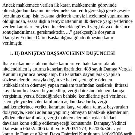
Ancak mahkemece verilen ilk karar, mahkemenin görevinde
olmadığından davanın incelenmeksizin reddi gerektiği gerekçesiyle
bozulmuş olup, işin esasına girilerek temyiz incelemesi yapılmamış
olduğundan, esasa ilişkin temyiz isteminin ilk derece yargı yerlerince
verilen kararları temyizen incelemekle görevli vergi dava dairesince
sonuçlandırılması gerekmektedir….” gerekçesiyle dosyanın
Danıştay Yedinci Daire Başkanlığına gönderilmesine karar
verilmiştir.
II) DANIŞTAY BAŞSAVCISININ DÜŞÜNCESİ
İhale makamınca alınan ihale kararları ve ihale kararı olarak
nitelendirilen iş artırma kararları üzerinden 488 sayılı Damga Vergisi
Kanunu uyarınca hesaplanıp, bu kararlara dayanılarak yapılan
sözleşmeler dolayısıyla doğan ve hakedişlere göre ödenen
istihkaklardan ödemeyi yapan makam tarafından kesilerek, ihtirazi
kayıt konulmaksızın beyan edilip, vergi dairesine ödenen damga
vergisinin, yersiz ödendiğinden bahisle, kendilerine geri verilmesi
istemiyle yükleniciler tarafından açılan davalarda, vergi
mahkemelerince verilen kararlara karşı yapılan temyiz başvuruları
dolayısıyla, kendi adlarına yapılmış olmayan tahakkuk işlemlerinin
yükleniciler tarafından, vergi mahkemelerinde açılacak idari
davalara konu edilip edilemeyeceği konusunda, Danıştay Yedinci
Dairesinin 06/02/2006 tarih ve E:2003/1573, K:2006/366 sayılı
kararı ile Danıştay Vergi Dava Daireleri Kurulunun 14/04/2006 tarih