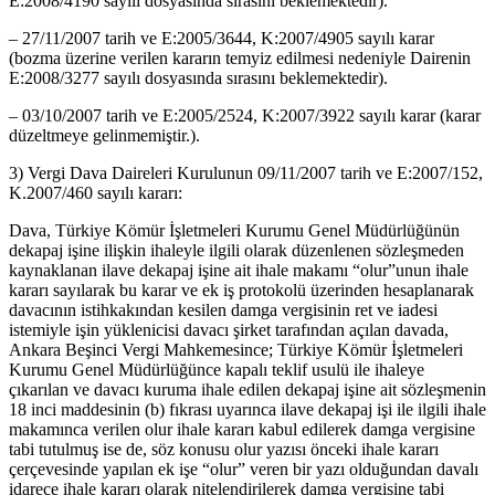
E:2008/4190 sayılı dosyasında sırasını beklemektedir).
– 27/11/2007 tarih ve E:2005/3644, K:2007/4905 sayılı karar
(bozma üzerine verilen kararın temyiz edilmesi nedeniyle Dairenin
E:2008/3277 sayılı dosyasında sırasını beklemektedir).
– 03/10/2007 tarih ve E:2005/2524, K:2007/3922 sayılı karar (karar
düzeltmeye gelinmemiştir.).
3) Vergi Dava Daireleri Kurulunun 09/11/2007 tarih ve E:2007/152,
K.2007/460 sayılı kararı:
Dava, Türkiye Kömür İşletmeleri Kurumu Genel Müdürlüğünün
dekapaj işine ilişkin ihaleyle ilgili olarak düzenlenen sözleşmeden
kaynaklanan ilave dekapaj işine ait ihale makamı “olur”unun ihale
kararı sayılarak bu karar ve ek iş protokolü üzerinden hesaplanarak
davacının istihkakından kesilen damga vergisinin ret ve iadesi
istemiyle işin yüklenicisi davacı şirket tarafından açılan davada,
Ankara Beşinci Vergi Mahkemesince; Türkiye Kömür İşletmeleri
Kurumu Genel Müdürlüğünce kapalı teklif usulü ile ihaleye
çıkarılan ve davacı kuruma ihale edilen dekapaj işine ait sözleşmenin
18 inci maddesinin (b) fıkrası uyarınca ilave dekapaj işi ile ilgili ihale
makamınca verilen olur ihale kararı kabul edilerek damga vergisine
tabi tutulmuş ise de, söz konusu olur yazısı önceki ihale kararı
çerçevesinde yapılan ek işe “olur” veren bir yazı olduğundan davalı
idarece ihale kararı olarak nitelendirilerek damga vergisine tabi