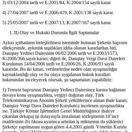
3) 03/12/2004 tarih ve E:2001/84, K:2004/154 sayılı karar.
4) 27/04/2007 tarih ve E:2006/419, K:2001/138 sayılı karar.
5) 25/05/2007 tarih ve E:2007/13, K:2007/167 sayılı karar.
II) Olay ve Hukuki Durumla İlgili Saptamalar
Aykırı içtihatların birleştirilmesi isteminde bulunan Şirketin başvuru
dilekçesinde, aykırılık taşıdıkları iddia olunan kararlardan biri,
Danıştay Yedinci Dairesinin 06/02/2006 tarih ve E:2003/1573,
K:2006/366 sayılı kararı; diğeri de, Danıştay Vergi Dava Daireleri
Kurulunun 14/04/2006 tarih ve E:2006/26, K:2006/93 sayılı
kararıdır. Bu iki kararı, verilmelerine neden olan uyuşmazlığın
kaynaklandığı olay ve bu olaya uygulanan hukuk kuralları
bakımından inceleyecek olursak, şu saptamaları yapabiliriz:
1) Temyiz başvurusu Danıştay Yedinci Dairesince karara bağlanan
davaya konu uyuşmazlıkta, vergiyi doğuran olay, Türk
Telekomünikasyon Anonim Şirketi yetkililerince alınan ihale kararı;
Danıştay Vergi Dava Daireleri Kurulunca incelenen uyuşmazlıkta
ise, Türkiye Kömür İşletmeleri Genel Müdürlüğünce ihaleye
çıkarılan dekapaj işi dolayısıyla imzalanan sözleşmenin 18’inci
maddesinin (b) fıkrası uyarınca artırılan iş miktarının da yüklenici
Şirketçe yapılmasını uygun gören 4.4.2001 günlü Yönetim Kurulu