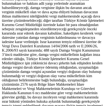
bulunmaktan ve hakkını adli yargı yerlerinde aramaktan
bahsedilmeyeceği, damga vergisine ilişkin bu davanın ancak
verginin mükellefi olan ve dava açma ehliyeti bulunan davacının
ihtisas mahkemesi niteliğindeki vergi mahkemesinde açacağı dava
üzerine çözümlenebileceği; diğer taraftan Türkiye Kömür İşletmeleri
Kurumu Genel Müdürlüğü üzerinde kalan bir para olmadığından
sebepsiz zenginleşmeden sözedilemeyeceği gerekçesiyle önceki
kararında ısrar ederek davanın kabulüne, hakedişten kesilerek vergi
dairesine yatırılan damga vergisinin kaldırılmasına ve davacıya
iadesine karar verilmiştir. Israr kararının temyiz edilmesi üzerine de
Vergi Dava Daireleri Kurulunun 14/04/2006 tarih ve E:2006/26,
K.2006/93 sayılı kararında; 488 sayılı Damga Vergisi Kanununun
3’üncü maddesine göre, damga vergisi mükellefinin kağıtları imza
edenler olduğu, Türkiye Kömür İşletmeleri Kurumu Genel
Müdürlüğünce işin yüklenicisi davacı şirketin hak edişinden kesilen
damga vergisi davalı idareye ödenmiş olduğundan, uyuşmazlığın
çözümünün damga vergisi açısından vergiyi doğuran olay bulunup
bulunmadığı ve vergiyi doğuran olay varsa mükellefinin kim
olduğunun belirlenmesine bağlı bulunduğu, uyuşmazlığın
çözümünün 2576 sayılı Bölge İdare Mahkemeleri İdare
Mahkemeleri ve Vergi Mahkemelerinin Kuruluşu ve Görevleri
Hakkında Kanunun 6 ncı maddesine göre vergi mahkemelerinin
görevine girdiği, bu davayı inceleyen vergi mahkemesi kararında
ısrar hükmü yönünden hukuka aykırılık bulunmadığı gerekçesiyle
temyiz istemi reddedilerek davanın esasına ilişkin temyiz incelemesi