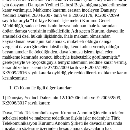
için dosyanın Danıştay Yedinci Dairesi Başkanlığına gönderilmesine
karar verilmiştir. Mahkeme kararını esastan inceleyen Danıştay
Yedinci Dairesi 26/04/2007 tarih ve E:2006/2179, K:2007/2099
sayılı kararıyla “Türkiye Kömür İşletmeleri Kurumu Genel
Müdürlüğü, sadece kendisinin imzası bulunan ihale kararından
doğan damga vergisinin mükellefidir. Adı geçen Kurum, davacı ile
arasındaki özel hukuk ilişkisinde, ihale makamı olmasından
kaynaklanan avantajını kullanarak, mükellefi olduğu damga
vergisini davacı Şirketten tahsil edip, kendi adına vermiş olduğu
beyannameler ile ödediğinden, dava konusu işlemi iptal eden
mahkeme kararında sonucu itibariyle isabetsizlik görülmemiştir.”
gerekçesiyle ve oyçokluğuyla temyiz isteminin reddine karar vermiş,
karar düzeltme istemi de 27/05/2009 tarih ve E:2007/5999,
K:2009/2616 sayılı kararla oybirliğiyle reddedilerek mahkeme kararı
kesinleşmiştir
C) Konu ile ilgili diğer kararlar:
1) Danıştay Yedinci Dairesinin 12/10/2006 tarih ve E:2005/2899,
K:2006/3017 sayılı kararı:
Dava, Türk Telekomünikasyon Kurumu Anonim Şirketinin telefon
şebekesi tesisi ve malzeme tedarikine ilişkin işler nedeniyle Türk
Telekomünikasyon Kurumu Anonim Şirketi ile davacılar arasında
imzalanan sözleşme üzerinden hesaplanarak davacıların hak