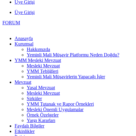
Üye Girişi
Üye Girişi
FORUM
Anasayfa
Kurumsal
Hakkımızda
Yeminli Mali Müşavir Platformu Neden Doğdu?
YMM Mesleki Mevzuat
Mesleki Mevzuat
YMM Tebliğleri
Yeminli Mali Müşavirlerin Yapacağı İşler
Mevzuat
Yasal Mevzuat
Mesleki Mevzuat
Sirküler
YMM Tutanak ve Rapor Örnekleri
Mesleki Önemli Uygulamalar
Örnek Özelgeler
Yargı Kararları
Faydalı Bilgiler
Etkinlikler