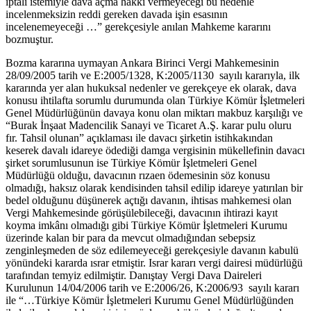
iptali istemiyle dava açma hakkı vermeyeceği bu nedenle
incelenmeksizin reddi gereken davada işin esasının
incelenemeyeceği …” gerekçesiyle anılan Mahkeme kararını
bozmuştur.
Bozma kararına uymayan Ankara Birinci Vergi Mahkemesinin
28/09/2005 tarih ve E:2005/1328, K:2005/1130 sayılı kararıyla, ilk
kararında yer alan hukuksal nedenler ve gerekçeye ek olarak, dava
konusu ihtilafta sorumlu durumunda olan Türkiye Kömür İşletmeleri
Genel Müdürlüğünün davaya konu olan miktarı makbuz karşılığı ve
“Burak İnşaat Madencilik Sanayi ve Ticaret A.Ş. karar pulu oluru
fır. Tahsil olunan” açıklaması ile davacı şirketin istihkakından
keserek davalı idareye ödediği damga vergisinin mükellefinin davacı
şirket sorumlusunun ise Türkiye Kömür İşletmeleri Genel
Müdürlüğü olduğu, davacının rızaen ödemesinin söz konusu
olmadığı, haksız olarak kendisinden tahsil edilip idareye yatırılan bir
bedel olduğunu düşünerek açtığı davanın, ihtisas mahkemesi olan
Vergi Mahkemesinde görüşülebileceği, davacının ihtirazi kayıt
koyma imkânı olmadığı gibi Türkiye Kömür İşletmeleri Kurumu
üzerinde kalan bir para da mevcut olmadığından sebepsiz
zenginleşmeden de söz edilemeyeceği gerekçesiyle davanın kabulü
yönündeki kararda ısrar etmiştir. Israr kararı vergi dairesi müdürlüğü
tarafından temyiz edilmiştir. Danıştay Vergi Dava Daireleri
Kurulunun 14/04/2006 tarih ve E:2006/26, K:2006/93 sayılı kararı
ile “…Türkiye Kömür İşletmeleri Kurumu Genel Müdürlüğünden