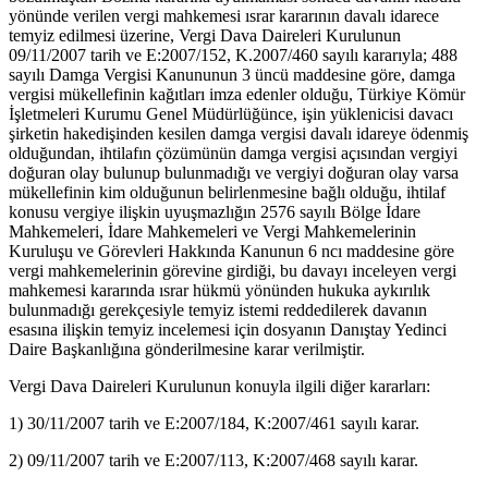
yönünde verilen vergi mahkemesi ısrar kararının davalı idarece
temyiz edilmesi üzerine, Vergi Dava Daireleri Kurulunun
09/11/2007 tarih ve E:2007/152, K.2007/460 sayılı kararıyla; 488
sayılı Damga Vergisi Kanununun 3 üncü maddesine göre, damga
vergisi mükellefinin kağıtları imza edenler olduğu, Türkiye Kömür
İşletmeleri Kurumu Genel Müdürlüğünce, işin yüklenicisi davacı
şirketin hakedişinden kesilen damga vergisi davalı idareye ödenmiş
olduğundan, ihtilafın çözümünün damga vergisi açısından vergiyi
doğuran olay bulunup bulunmadığı ve vergiyi doğuran olay varsa
mükellefinin kim olduğunun belirlenmesine bağlı olduğu, ihtilaf
konusu vergiye ilişkin uyuşmazlığın 2576 sayılı Bölge İdare
Mahkemeleri, İdare Mahkemeleri ve Vergi Mahkemelerinin
Kuruluşu ve Görevleri Hakkında Kanunun 6 ncı maddesine göre
vergi mahkemelerinin görevine girdiği, bu davayı inceleyen vergi
mahkemesi kararında ısrar hükmü yönünden hukuka aykırılık
bulunmadığı gerekçesiyle temyiz istemi reddedilerek davanın
esasına ilişkin temyiz incelemesi için dosyanın Danıştay Yedinci
Daire Başkanlığına gönderilmesine karar verilmiştir.
Vergi Dava Daireleri Kurulunun konuyla ilgili diğer kararları:
1) 30/11/2007 tarih ve E:2007/184, K:2007/461 sayılı karar.
2) 09/11/2007 tarih ve E:2007/113, K:2007/468 sayılı karar.