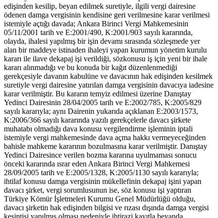
edişinden kesilip, beyan edilmek suretiyle, ilgili vergi dairesine
ödenen damga vergisinin kendisine geri verilmesine karar verilmesi
istemiyle açtığı davada; Ankara Birinci Vergi Mahkemesinin
05/11/2001 tarih ve E:2001/490, K:2001/903 sayılı kararında,
olayda, ihalesi yapılmış bir işin devamı sırasında sözleşmede yer
alan bir maddeye istinaden ihaleyi yapan kurumun yönetim kurulu
kararı ile ilave dekapaj işi verildiği, sözkonusu iş için yeni bir ihale
kararı alınmadığı ve bu konuda bir kağıt düzenlenmediği
gerekçesiyle davanın kabulüne ve davacının hak edişinden kesilmek
suretiyle vergi dairesine yatırılan damga vergisinin davacıya iadesine
karar verilmiştir. Bu kararın temyiz edilmesi üzerine Danıştay
Yedinci Dairesinin 28/04/2005 tarih ve E:2002/785, K:2005/829
sayılı kararıyla; aynı Dairenin yukarıda açıklanan E:2003/1573,
K:2006/366 sayılı kararında yazılı gerekçelerle davacı şirkete
muhatabı olmadığı dava konusu vergilendirme işleminin iptali
istemiyle vergi mahkemesinde dava açma hakkı vermeyeceğinden
bahisle mahkeme kararının bozulmasına karar verilmiştir. Danıştay
Yedinci Dairesince verilen bozma kararına uyulmaması sonucu
önceki kararında ısrar eden Ankara Birinci Vergi Mahkemesi
28/09/2005 tarih ve E:2005/1328, K:2005/1130 sayılı kararıyla;
ihtilaf konusu damga vergisinin mükellefinin dekapaj işini yapan
davacı şirket, vergi sorumlusunun ise, söz konusu işi yaptıran
Türkiye Kömür İşletmeleri Kurumu Genel Müdürlüğü olduğu,
davacı şirketin hak edişinden bilgisi ve rızası dışında damga vergisi
kesintisi yapılmış olması nedeniyle ihtirazi kayıtla beyanda