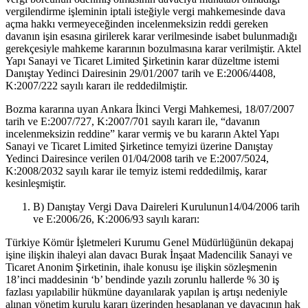
vergilendirme işleminin iptali isteğiyle vergi mahkemesinde dava
açma hakkı vermeyeceğinden incelenmeksizin reddi gereken
davanın işin esasına girilerek karar verilmesinde isabet bulunmadığı
gerekçesiyle mahkeme kararının bozulmasına karar verilmiştir. Aktel
Yapı Sanayi ve Ticaret Limited Şirketinin karar düzeltme istemi
Danıştay Yedinci Dairesinin 29/01/2007 tarih ve E:2006/4408,
K:2007/222 sayılı kararı ile reddedilmiştir.
Bozma kararına uyan Ankara İkinci Vergi Mahkemesi, 18/07/2007
tarih ve E:2007/727, K:2007/701 sayılı kararı ile, “davanın
incelenmeksizin reddine” karar vermiş ve bu kararın Aktel Yapı
Sanayi ve Ticaret Limited Şirketince temyizi üzerine Danıştay
Yedinci Dairesince verilen 01/04/2008 tarih ve E:2007/5024,
K:2008/2032 sayılı karar ile temyiz istemi reddedilmiş, karar
kesinleşmiştir.
B) Danıştay Vergi Dava Daireleri Kurulunun14/04/2006 tarih
ve E:2006/26, K:2006/93 sayılı kararı:
Türkiye Kömür İşletmeleri Kurumu Genel Müdürlüğünün dekapaj
işine ilişkin ihaleyi alan davacı Burak İnşaat Madencilik Sanayi ve
Ticaret Anonim Şirketinin, ihale konusu işe ilişkin sözleşmenin
18’inci maddesinin ‘b’ bendinde yazılı zorunlu hallerde % 30 iş
fazlası yapılabilir hükmüne dayanılarak yapılan iş artışı nedeniyle
alınan yönetim kurulu kararı üzerinden hesaplanan ve davacının hak