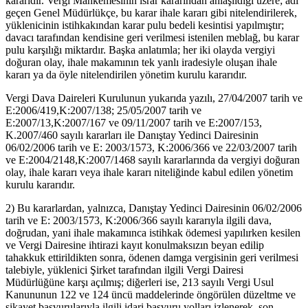
kararıdır. Vergi Mahkemesinin ısrar kararından anlaşıldığı üzere; adı
geçen Genel Müdürlükçe, bu karar ihale kararı gibi nitelendirilerek,
yüklenicinin istihkakından karar pulu bedeli kesintisi yapılmıştır;
davacı tarafından kendisine geri verilmesi istenilen meblağ, bu karar
pulu karşılığı miktardır. Başka anlatımla; her iki olayda vergiyi
doğuran olay, ihale makamının tek yanlı iradesiyle oluşan ihale
kararı ya da öyle nitelendirilen yönetim kurulu kararıdır.
Vergi Dava Daireleri Kurulunun yukarıda yazılı, 27/04/2007 tarih ve
E:2006/419,K:2007/138; 25/05/2007 tarih ve
E:2007/13,K:2007/167 ve 09/11/2007 tarih ve E:2007/153,
K.2007/460 sayılı kararları ile Danıştay Yedinci Dairesinin
06/02/2006 tarih ve E: 2003/1573, K:2006/366 ve 22/03/2007 tarih
ve E:2004/2148,K:2007/1468 sayılı kararlarında da vergiyi doğuran
olay, ihale kararı veya ihale kararı niteliğinde kabul edilen yönetim
kurulu kararıdır.
2) Bu kararlardan, yalnızca, Danıştay Yedinci Dairesinin 06/02/2006
tarih ve E: 2003/1573, K:2006/366 sayılı kararıyla ilgili dava,
doğrudan, yani ihale makamınca istihkak ödemesi yapılırken kesilen
ve Vergi Dairesine ihtirazi kayıt konulmaksızın beyan edilip
tahakkuk ettirildikten sonra, ödenen damga vergisinin geri verilmesi
talebiyle, yüklenici Şirket tarafından ilgili Vergi Dairesi
Müdürlüğüne karşı açılmış; diğerleri ise, 213 sayılı Vergi Usul
Kanununun 122 ve 124 üncü maddelerinde öngörülen düzeltme ve
şikayet başvurularıyla ilgili idari başvuru yolları izlenerek, son