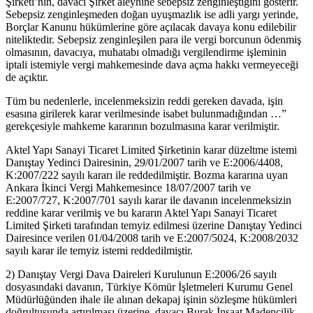
Şirketi’nin, davacı Şirket aleyhine sebepsiz zenginleştiğini gösterir.
Sebepsiz zenginleşmeden doğan uyuşmazlık ise adli yargı yerinde,
Borçlar Kanunu hükümlerine göre açılacak davaya konu edilebilir
niteliktedir. Sebepsiz zenginleşilen para ile vergi borcunun ödenmiş
olmasının, davacıya, muhatabı olmadığı vergilendirme işleminin
iptali istemiyle vergi mahkemesinde dava açma hakkı vermeyeceği
de açıktır.
Tüm bu nedenlerle, incelenmeksizin reddi gereken davada, işin
esasına girilerek karar verilmesinde isabet bulunmadığından …”
gerekçesiyle mahkeme kararının bozulmasına karar verilmiştir.
Aktel Yapı Sanayi Ticaret Limited Şirketinin karar düzeltme istemi
Danıştay Yedinci Dairesinin, 29/01/2007 tarih ve E:2006/4408,
K:2007/222 sayılı kararı ile reddedilmiştir. Bozma kararına uyan
Ankara İkinci Vergi Mahkemesince 18/07/2007 tarih ve
E:2007/727, K:2007/701 sayılı karar ile davanın incelenmeksizin
reddine karar verilmiş ve bu kararın Aktel Yapı Sanayi Ticaret
Limited Şirketi tarafından temyiz edilmesi üzerine Danıştay Yedinci
Dairesince verilen 01/04/2008 tarih ve E:2007/5024, K:2008/2032
sayılı karar ile temyiz istemi reddedilmiştir.
2) Danıştay Vergi Dava Daireleri Kurulunun E:2006/26 sayılı
dosyasındaki davanın, Türkiye Kömür İşletmeleri Kurumu Genel
Müdürlüğünden ihale ile alınan dekapaj işinin sözleşme hükümleri
doğrultusunda artırılması üzerine, davacı Burak İnşaat Madencilik