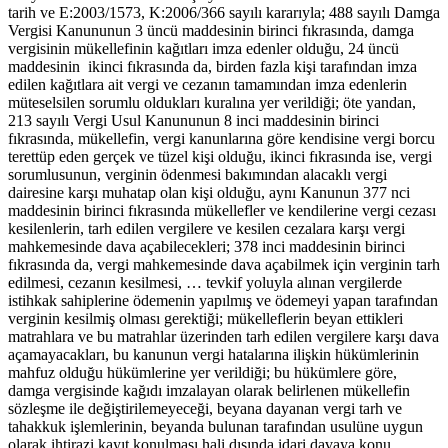
tarih ve E:2003/1573, K:2006/366 sayılı kararıyla; 488 sayılı Damga
Vergisi Kanununun 3 üncü maddesinin birinci fıkrasında, damga
vergisinin mükellefinin kağıtları imza edenler olduğu, 24 üncü
maddesinin ikinci fıkrasında da, birden fazla kişi tarafından imza
edilen kağıtlara ait vergi ve cezanın tamamından imza edenlerin
müteselsilen sorumlu oldukları kuralına yer verildiği; öte yandan,
213 sayılı Vergi Usul Kanununun 8 inci maddesinin birinci
fıkrasında, mükellefin, vergi kanunlarına göre kendisine vergi borcu
terettüp eden gerçek ve tüzel kişi olduğu, ikinci fıkrasında ise, vergi
sorumlusunun, verginin ödenmesi bakımından alacaklı vergi
dairesine karşı muhatap olan kişi olduğu, aynı Kanunun 377 nci
maddesinin birinci fıkrasında mükellefler ve kendilerine vergi cezası
kesilenlerin, tarh edilen vergilere ve kesilen cezalara karşı vergi
mahkemesinde dava açabilecekleri; 378 inci maddesinin birinci
fıkrasında da, vergi mahkemesinde dava açabilmek için verginin tarh
edilmesi, cezanın kesilmesi, … tevkif yoluyla alınan vergilerde
istihkak sahiplerine ödemenin yapılmış ve ödemeyi yapan tarafından
verginin kesilmiş olması gerektiği; mükelleflerin beyan ettikleri
matrahlara ve bu matrahlar üzerinden tarh edilen vergilere karşı dava
açamayacakları, bu kanunun vergi hatalarına ilişkin hükümlerinin
mahfuz olduğu hükümlerine yer verildiği; bu hükümlere göre,
damga vergisinde kağıdı imzalayan olarak belirlenen mükellefin
sözleşme ile değiştirilemeyeceği, beyana dayanan vergi tarh ve
tahakkuk işlemlerinin, beyanda bulunan tarafından usulüne uygun
olarak ihtirazi kayıt konulması hali dışında idari davaya konu