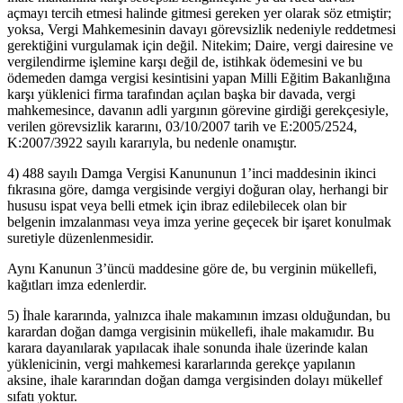
açmayı tercih etmesi halinde gitmesi gereken yer olarak söz etmiştir;
yoksa, Vergi Mahkemesinin davayı görevsizlik nedeniyle reddetmesi
gerektiğini vurgulamak için değil. Nitekim; Daire, vergi dairesine ve
vergilendirme işlemine karşı değil de, istihkak ödemesini ve bu
ödemeden damga vergisi kesintisini yapan Milli Eğitim Bakanlığına
karşı yüklenici firma tarafından açılan başka bir davada, vergi
mahkemesince, davanın adli yargının görevine girdiği gerekçesiyle,
verilen görevsizlik kararını, 03/10/2007 tarih ve E:2005/2524,
K:2007/3922 sayılı kararıyla, bu nedenle onamıştır.
4) 488 sayılı Damga Vergisi Kanununun 1’inci maddesinin ikinci
fıkrasına göre, damga vergisinde vergiyi doğuran olay, herhangi bir
hususu ispat veya belli etmek için ibraz edilebilecek olan bir
belgenin imzalanması veya imza yerine geçecek bir işaret konulmak
suretiyle düzenlenmesidir.
Aynı Kanunun 3’üncü maddesine göre de, bu verginin mükellefi,
kağıtları imza edenlerdir.
5) İhale kararında, yalnızca ihale makamının imzası olduğundan, bu
karardan doğan damga vergisinin mükellefi, ihale makamıdır. Bu
karara dayanılarak yapılacak ihale sonunda ihale üzerinde kalan
yüklenicinin, vergi mahkemesi kararlarında gerekçe yapılanın
aksine, ihale kararından doğan damga vergisinden dolayı mükellef
sıfatı yoktur.