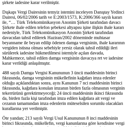
şirkete iadesine karar verilmiştir.
Dışkapı Vergi Dairesinin temyiz istemini inceleyen Danıştay Yedinci
Dairesi, 06/02/2006 tarih ve E:2003/1573, K:2006/366 sayılı kararı
ile, “… Türk Telekomünikasyon Anonim Şirketi tarafından davacı
Şirkete ihale edilen telefon şebekesi altyapısı işine ilişkin ihale kararı
nedeniyle, Türk Telekomünikasyon Anonim Şirketi tarafından
davacıdan tahsil edilerek Haziran/2002 döneminde muhtasar
beyanname ile beyan edilip ödenen damga vergisinin, ihale kararının
vergiden istisna olması sebebiyle yersiz olarak tahsil edildiği ileri
sürülerek iadesine hükmedilmesi istemiyle açılan davada,
Mahkemece, tahsil edilen damga vergisinin davacıya ret ve iadesine
karar verildiği anlaşılmıştır.
488 sayılı Damga Vergisi Kanununun 3 üncü maddesinin birinci
fıkrasında, damga vergisinin mükellefinin kağıtları imza edenler
olduğu açıklandıktan sonra, aynı Kanunun 7 nci maddesinin birinci
fıkrasında, kağıtlara konulan imzanın birden fazla olmasının verginin
tekerrürünü gerektirmeyeceği; 24 üncü maddesinin ikinci fıkrasında
da, birden fazla kişi tarafından imza edilen kağıtlara ait vergi ve
cezanın tamamından imza edenlerin müteselsilen sorumlu olacakları
kurallarına yer verilmiştir.
Öte yandan; 213 sayılı Vergi Usul Kanununun 8 inci maddesinin
birinci fıkrasında, mükellefin, vergi kanunlarına göre kendisine vergi