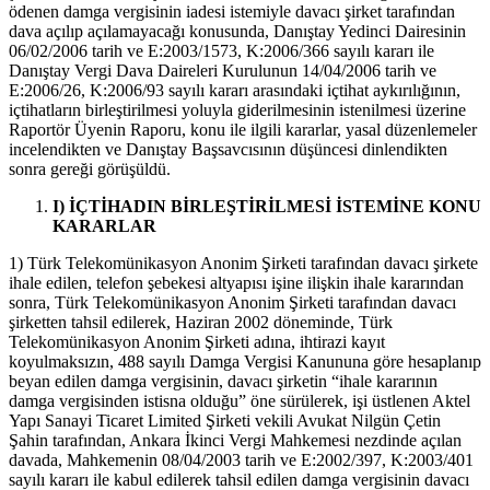
ödenen damga vergisinin iadesi istemiyle davacı şirket tarafından
dava açılıp açılamayacağı konusunda, Danıştay Yedinci Dairesinin
06/02/2006 tarih ve E:2003/1573, K:2006/366 sayılı kararı ile
Danıştay Vergi Dava Daireleri Kurulunun 14/04/2006 tarih ve
E:2006/26, K:2006/93 sayılı kararı arasındaki içtihat aykırılığının,
içtihatların birleştirilmesi yoluyla giderilmesinin istenilmesi üzerine
Raportör Üyenin Raporu, konu ile ilgili kararlar, yasal düzenlemeler
incelendikten ve Danıştay Başsavcısının düşüncesi dinlendikten
sonra gereği görüşüldü.
I) İÇTİHADIN BİRLEŞTİRİLMESİ İSTEMİNE KONU
KARARLAR
1) Türk Telekomünikasyon Anonim Şirketi tarafından davacı şirkete
ihale edilen, telefon şebekesi altyapısı işine ilişkin ihale kararından
sonra, Türk Telekomünikasyon Anonim Şirketi tarafından davacı
şirketten tahsil edilerek, Haziran 2002 döneminde, Türk
Telekomünikasyon Anonim Şirketi adına, ihtirazi kayıt
koyulmaksızın, 488 sayılı Damga Vergisi Kanununa göre hesaplanıp
beyan edilen damga vergisinin, davacı şirketin “ihale kararının
damga vergisinden istisna olduğu” öne sürülerek, işi üstlenen Aktel
Yapı Sanayi Ticaret Limited Şirketi vekili Avukat Nilgün Çetin
Şahin tarafından, Ankara İkinci Vergi Mahkemesi nezdinde açılan
davada, Mahkemenin 08/04/2003 tarih ve E:2002/397, K:2003/401
sayılı kararı ile kabul edilerek tahsil edilen damga vergisinin davacı