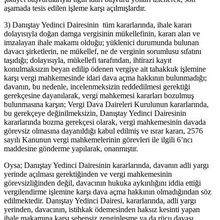
aşamada tesis edilen işleme karşı açılmışlardır.
3) Danıştay Yedinci Dairesinin tüm kararlarında, ihale kararı
dolayısıyla doğan damga vergisinin mükellefinin, kararı alan ve
imzalayan ihale makamı olduğu; yüklenici durumunda bulunan
davacı şirketlerin, ne mükellef, ne de verginin sorumlusu sıfatını
taşıdığı; dolayısıyla, mükellefi tarafından, ihtirazi kayıt
konulmaksızın beyan edilip ödenen vergiye ait tahakkuk işlemine
karşı vergi mahkemesinde idari dava açma hakkının bulunmadığı;
davanın, bu nedenle, incelenmeksizin reddedilmesi gerektiği
gerekçesine dayanılarak, vergi mahkemesi kararları bozulmuş
bulunmasına karşın; Vergi Dava Daireleri Kurulunun kararlarında,
bu gerekçeye değinilmeksizin, Danıştay Yedinci Dairesinin
kararlarında bozma gerekçesi olarak, vergi mahkemesinin davada
görevsiz olmasına dayanıldığı kabul edilmiş ve ısrar kararı, 2576
sayılı Kanunun vergi mahkemelerinin görevleri ile ilgili 6’ncı
maddesine gönderme yapılarak, onanmıştır.
Oysa; Danıştay Yedinci Dairesinin kararlarında, davanın adli yargı
yerinde açılması gerektiğinden ve vergi mahkemesinin
görevsizliğinden değil, davacının hukuka aykırılığını iddia ettiği
vergilendirme işlemine karşı dava açma hakkının olmadığından söz
edilmektedir. Danıştay Yedinci Dairesi, kararlarında, adli yargı
yerinden, davacının, istihkak ödemesinden haksız kesinti yapan
ihale makamına karşı sebepsiz zenginleşme ya da rücu davası