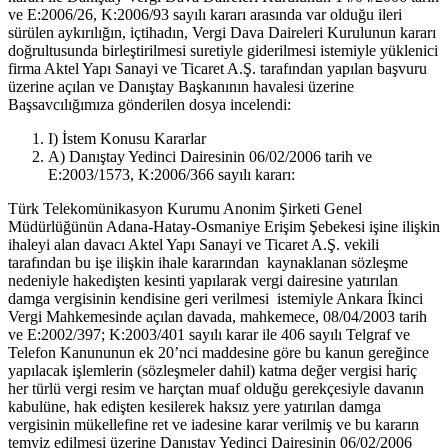
ve E:2006/26, K:2006/93 sayılı kararı arasında var olduğu ileri
sürülen aykırılığın, içtihadın, Vergi Dava Daireleri Kurulunun kararı
doğrultusunda birleştirilmesi suretiyle giderilmesi istemiyle yüklenici
firma Aktel Yapı Sanayi ve Ticaret A.Ş. tarafından yapılan başvuru
üzerine açılan ve Danıştay Başkanının havalesi üzerine
Başsavcılığımıza gönderilen dosya incelendi:
I) İstem Konusu Kararlar
A) Danıştay Yedinci Dairesinin 06/02/2006 tarih ve
E:2003/1573, K:2006/366 sayılı kararı:
Türk Telekomünikasyon Kurumu Anonim Şirketi Genel
Müdürlüğünün Adana-Hatay-Osmaniye Erişim Şebekesi işine ilişkin
ihaleyi alan davacı Aktel Yapı Sanayi ve Ticaret A.Ş. vekili
tarafından bu işe ilişkin ihale kararından kaynaklanan sözleşme
nedeniyle hakedişten kesinti yapılarak vergi dairesine yatırılan
damga vergisinin kendisine geri verilmesi istemiyle Ankara İkinci
Vergi Mahkemesinde açılan davada, mahkemece, 08/04/2003 tarih
ve E:2002/397; K:2003/401 sayılı karar ile 406 sayılı Telgraf ve
Telefon Kanununun ek 20’nci maddesine göre bu kanun gereğince
yapılacak işlemlerin (sözleşmeler dahil) katma değer vergisi hariç
her türlü vergi resim ve harçtan muaf olduğu gerekçesiyle davanın
kabulüne, hak edişten kesilerek haksız yere yatırılan damga
vergisinin mükellefine ret ve iadesine karar verilmiş ve bu kararın
temyiz edilmesi üzerine Danıştay Yedinci Dairesinin 06/02/2006