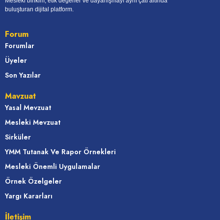
Mesleki birikim, etik değerler ve dayanışmayı aynı çatı altında
buluşturan dijital platform.
Forum
Forumlar
Üyeler
Son Yazılar
Mavzuat
Yasal Mevzuat
Mesleki Mevzuat
Sirküler
YMM Tutanak Ve Rapor Örnekleri
Mesleki Önemli Uygulamalar
Örnek Özelgeler
Yargı Kararları
İletişim