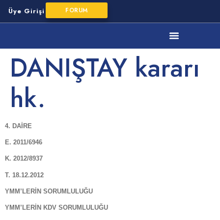
FORUM
Üye Girişi
YMM Mesleki Mevzuat
DANIŞTAY kararı
hk.
4. DAİRE
E. 2011/6946
K. 2012/8937
T. 18.12.2012
YMM’LERİN SORUMLULUĞU
YMM’LERİN KDV SORUMLULUĞU