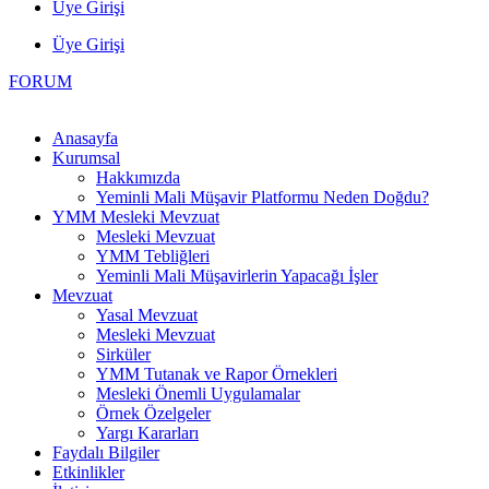
Üye Girişi
Üye Girişi
FORUM
Anasayfa
Kurumsal
Hakkımızda
Yeminli Mali Müşavir Platformu Neden Doğdu?
YMM Mesleki Mevzuat
Mesleki Mevzuat
YMM Tebliğleri
Yeminli Mali Müşavirlerin Yapacağı İşler
Mevzuat
Yasal Mevzuat
Mesleki Mevzuat
Sirküler
YMM Tutanak ve Rapor Örnekleri
Mesleki Önemli Uygulamalar
Örnek Özelgeler
Yargı Kararları
Faydalı Bilgiler
Etkinlikler