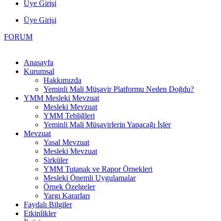
Üye Girişi
Üye Girişi
FORUM
Anasayfa
Kurumsal
Hakkımızda
Yeminli Mali Müşavir Platformu Neden Doğdu?
YMM Mesleki Mevzuat
Mesleki Mevzuat
YMM Tebliğleri
Yeminli Mali Müşavirlerin Yapacağı İşler
Mevzuat
Yasal Mevzuat
Mesleki Mevzuat
Sirküler
YMM Tutanak ve Rapor Örnekleri
Mesleki Önemli Uygulamalar
Örnek Özelgeler
Yargı Kararları
Faydalı Bilgiler
Etkinlikler