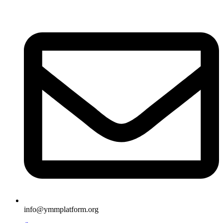
İçeriğe
atla
info@ymmplatform.org