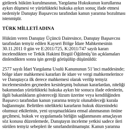
girilerek hüküm kurulmasının, Yargılama Hukukunun kurullarına
aykırı düşmesi ve yürürlükteki hukuka aykırı sonuç ifade etmesi
nedeniyle Danıştay Başsavcısı tarafından kanun yararına bozulması
istenmiştir.
TÜRK MİLLETİ ADINA
Hüküm veren Danıştay Üçüncü Dairesince, Danıştay Başsavcısı
tarafından temyiz edilen Kayseri Bölge İdare Mahkemesinin
30.11.2011 0 gün ve E:2011/725, K:2011/747 sayılı kararı
incelendikten ve Tetkik Hakimi Birgül Öğülmüş’ün açıklamaları
dinlendikten sonra işin gereği görüşülüp düşünüldü:
2577 sayılı İdari Yargılama Usulü Kanununun 51’inci maddesinde;
bölge idare mahkemesi kararları ile idare ve vergi mahkemelerince
ve Danıştayca ilk derece mahkemesi olarak verilip temyiz
incelemesinden geçmeden kesinleşmiş bulunan kararlardan, niteliği
bakımından yürürlükteki hukuka aykırı bir sonucu ifade edenlerin,
ilgili bakanlıkların göstereceği lüzum üzerine veya kendiliğinden
Başsavcı tarafından kanun yararına temyiz olunabileceği kurala
bağlanmıştır. Belirtilen nitelikteki kararların hukuk düzenindeki
olumsuz etkilerinin, yeni uyuşmazlıklara emsal alınmasının önüne
geçilmesi, hukuk ve uygulamada birliğin sağlanmasını amaçlayan
söz konusu düzenlemede, Danıştayın inceleme yetkisi sadece ileri
sürülen temyiz sebepleri ile sınırlandırılmamıştır. Kanun yararına