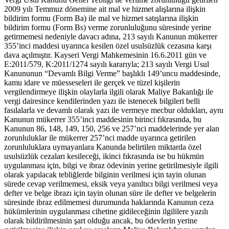
2009 yılı Temmuz dönemine ait mal ve hizmet alışlarına ilişkin
bildirim formu (Form Ba) ile mal ve hizmet satışlarına ilişkin
bildirim formu (Form Bs) verme zorunluluğunu süresinde yerine
getirmemesi nedeniyle davacı adına, 213 sayılı Kanunun mükerrer
355’inci maddesi uyarınca kesilen özel usulsüzlük cezasına karşı
dava açılmıştır. Kayseri Vergi Mahkemesinin 16.6.2011 gün ve
E:2011/579, K:2011/1274 sayılı kararıyla; 213 sayılı Vergi Usul
Kanununun “Devamlı Bilgi Verme” başlıklı 149’uncu maddesinde,
kamu idare ve müesseseleri ile gerçek ve tüzel kişilerin
vergilendirmeye ilişkin olaylarla ilgili olarak Maliye Bakanlığı ile
vergi dairesince kendilerinden yazı ile istenecek bilgileri belli
fasılalarla ve devamlı olarak yazı ile vermeye mecbur oldukları, aynı
Kanunun mükerrer 355’inci maddesinin birinci fıkrasında, bu
Kanunun 86, 148, 149, 150, 256 ve 257’nci maddelerinde yer alan
zorunluluklar ile mükerrer 257’nci madde uyarınca getirilen
zorunluluklara uymayanlara Kanunda belirtilen miktarda özel
usulsüzlük cezaları kesileceği, ikinci fıkrasında ise bu hükmün
uygulanması için, bilgi ve ibraz ödevinin yerine getirilmesiyle ilgili
olarak yapılacak tebliğlerde bilginin verilmesi için tayin olunan
sürede cevap verilmemesi, eksik veya yanıltıcı bilgi verilmesi veya
defter ve belge ibrazı için tayin olunan süre ile defter ve belgelerin
süresinde ibraz edilmemesi durumunda haklarında Kanunun ceza
hükümlerinin uygulanması cihetine gidileceğinin ilgililere yazılı
olarak bildirilmesinin şart olduğu ancak, bu ödevlerin yerine