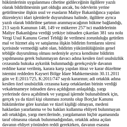
hükümlerinin uygulanması cihetine gidileceğinin ilgililere yazılı
olarak bildirilmesinin şart olduğu ancak, bu ödevlerin yerine
getirilmesine ilişkin usul ve esasların Maliye Bakanlığınca yapılan
düzenleyici idari işlemlerle duyurulması halinde, ilgililere ayrıca
yazılı olarak bildirilme şartının aranmayacağının hükme bağlandığı,
213 sayılı Kanunun 148, 149 ve mükerrer 257’nci maddelerinin
Maliye Bakanlığına verdiği yetkiye istinaden çıkarılan 381 sıra nolu
Vergi Usul Kanunu Genel Tebliği ile verilmesi zorunluluğu getirilen
mal ve hizmet alış ve satışlarına ilişkin bildirim formlarını süresi
içerisinde vermediği sabit olan, bildirim yükümlülüğünün genel
tebliğle duyurulmuş olması nedeniyle ayrıca kendisine bildirim
yapılmasına gerek bulunmayan davacı adına kesilen özel usulsüzlük
cezasında hukuka aykırılık bulunmadığı gerekçesiyle davanın
reddine karar verilmiş, karara karşı yapılan itiraz ve karar düzeltme
istemini reddeden Kayseri Bölge İdare Mahkemesinin 30.11.2011
gün ve E:2011/725, K:2011/747 sayılı kararının; adi ortaklık adına
kesilen özel usulsüzlük cezasına karşı ortaklardan birinin verdiği
vekaletnameye istinaden dava açıldığının anlaşıldığı, yargı
yerlerinde dava açabilmek ve yargısal işlemde bulunabilmek için,
gerçek ya da tüzel kişi olunması zorunlu olup Borçlar Kanunu
hükümlerine göre kurulan ve tüzel kişiliği olmayan, medeni
haklardan yararlanma ve bu hakları kullanma ehliyeti bulunmayan
adi ortaklığın, yargı mercilerinde, yargılamanın hiçbir aşamasında
taraf olmasına olanak bulunmadığından, ortaklık adına açılan
davanın ehliyet yönünden reddi gerekirken, davanın esasına