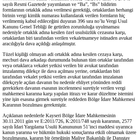
sayılı Resmi Gazetede yayımlanan ve “Ba”, “Bs” bildirim
formlarının ortaklık adına verilmesi gerektiği, ortaklardan herhangi
birinin vergi kimlik numarası kullanılarak verilen formların hiç
verilmemiş kabul edileceğini duyuran 396 sıra no’lu Vergi Usul
Kanunu Genel Tebliği ile getirilen zorunluluğa uyulmaması
nedeniyle ortaklık adına kesilen özel usulsüzlük cezasına karşı,
ortaklardan biri tarafından verilen vekaletnameye istinaden avukat
aracılığıyla dava açıldığı anlaşılmıştır.
Tüzel kişiliği olmayan adi ortaklık adına kesilen cezaya karşı,
mecburi dava arkadaşı durumunda bulunan tüm ortaklar tarafından
veya ortaklarca vekalet yetkisi verilen bir avukat tarafından
imzalanmış dilekçe ile dava açılması yerine, ortaklardan biri
tarafından vekalet yetkisi verilen avukat tarafından imzalanan
dilekçeyle açılan davanın bu nedenle ehliyet yönünden reddi
gerekirken davanın esasının incelenmesi suretiyle verilen vergi
mahkemesi kararına karşı yapılan itirazı ve karar düzeltme istemini
yine işin esasına girmek suretiyle reddeden Bölge İdare Mahkemesi
Kararının bozulması gerekmiştir.
Açıklanan nedenlerle Kayseri Bölge İdare Mahkemesinin
30.11.2011 gün ve E:2011/726, K:2011/748 sayılı kararının, 2577
sayılı İdari Yargılama Usulü Kanununun 51’inci maddesi uyarınca
kanun yararına ve hükmün hukuki sonuçlarına etkili olmamak üzere
bozulmasına, kararın bir örneğinin Maliye Bakanlığı ile Danıştay