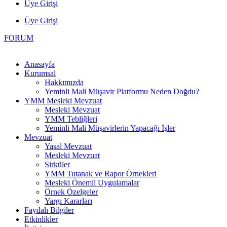
Üye Girişi
Üye Girişi
FORUM
Anasayfa
Kurumsal
Hakkımızda
Yeminli Mali Müşavir Platformu Neden Doğdu?
YMM Mesleki Mevzuat
Mesleki Mevzuat
YMM Tebliğleri
Yeminli Mali Müşavirlerin Yapacağı İşler
Mevzuat
Yasal Mevzuat
Mesleki Mevzuat
Sirküler
YMM Tutanak ve Rapor Örnekleri
Mesleki Önemli Uygulamalar
Örnek Özelgeler
Yargı Kararları
Faydalı Bilgiler
Etkinlikler