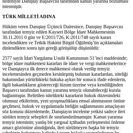
nedeniyle Danıştay Başsavcısı tarafından kanun yararına bozulması
istenmiştir.
TÜRK MİLLETİ ADINA
Hüküm veren Danıştay Üçüncü Dairesince, Danıştay Başsavcısı
tarafından temyiz edilen Kayseri Bölge İdare Mahkemesinin
30.11.2011 0 gün ve E:2011/726, K:2011/748 sayılı kararı
incelendikten ve Tetkik Hakimi Birgül Öğülmüş’ün açıklamaları
dinlendikten sonra işin gereği görüşülüp düşünüldü:
2577 sayılı İdari Yargılama Usulü Kanununun 51’inci maddesinde;
bölge idare mahkemesi kararları ile idare ve vergi mahkemelerince
ve Danıştayca ilk derece mahkemesi olarak verilip temyiz
incelemesinden geçmeden kesinleşmiş bulunan kararlardan, niteliği
bakımından yürürlükteki hukuka aykırı bir sonucu ifade edenlerin,
ilgili bakanlıkların göstereceği lüzum üzerine veya kendiliğinden
Başsavcı tarafından kanun yararına temyiz olunabileceği kurala
bağlanmıştır. Belirtilen nitelikteki kararların hukuk düzenindeki
olumsuz etkilerinin, yeni uyuşmazlıklara emsal alınmasının önüne
geçilmesi, hukuk ve uygulamada birliğin sağlanmasını amaçlayan
söz konusu düzenlemede, Danıştayın inceleme yetkisi sadece ileri
sürülen temyiz sebepleri ile sınırlandırılmamıştır. Kanun yararına
temyiz isteminin; yanlış bir yargısal içtihadın yerleşmesini önleme
amacı gözönüne alındığında, ileri sürülmeyen başka bir temyiz
sebebinin bulunması halinde kararın hukuka uygunluğunun bu