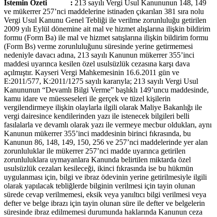
İstemin Özeti :
213 sayılı Vergi Usul Kanununun 148, 149
ve mükerrer 257’nci maddelerine istinaden çıkarılan 381 sıra nolu
Vergi Usul Kanunu Genel Tebliği ile verilme zorunluluğu getirilen
2009 yılı Eylül dönemine ait mal ve hizmet alışlarına ilişkin bildirim
formu (Form Ba) ile mal ve hizmet satışlarına ilişkin bildirim formu
(Form Bs) verme zorunluluğunu süresinde yerine getirmemesi
nedeniyle davacı adına, 213 sayılı Kanunun mükerrer 355’inci
maddesi uyarınca kesilen özel usulsüzlük cezasına karşı dava
açılmıştır. Kayseri Vergi Mahkemesinin 16.6.2011 gün ve
E:2011/577, K:2011/1275 sayılı kararıyla; 213 sayılı Vergi Usul
Kanununun “Devamlı Bilgi Verme” başlıklı 149’uncu maddesinde,
kamu idare ve müesseseleri ile gerçek ve tüzel kişilerin
vergilendirmeye ilişkin olaylarla ilgili olarak Maliye Bakanlığı ile
vergi dairesince kendilerinden yazı ile istenecek bilgileri belli
fasılalarla ve devamlı olarak yazı ile vermeye mecbur oldukları, aynı
Kanunun mükerrer 355’inci maddesinin birinci fıkrasında, bu
Kanunun 86, 148, 149, 150, 256 ve 257’nci maddelerinde yer alan
zorunluluklar ile mükerrer 257’nci madde uyarınca getirilen
zorunluluklara uymayanlara Kanunda belirtilen miktarda özel
usulsüzlük cezaları kesileceği, ikinci fıkrasında ise bu hükmün
uygulanması için, bilgi ve ibraz ödevinin yerine getirilmesiyle ilgili
olarak yapılacak tebliğlerde bilginin verilmesi için tayin olunan
sürede cevap verilmemesi, eksik veya yanıltıcı bilgi verilmesi veya
defter ve belge ibrazı için tayin olunan süre ile defter ve belgelerin
süresinde ibraz edilmemesi durumunda haklarında Kanunun ceza