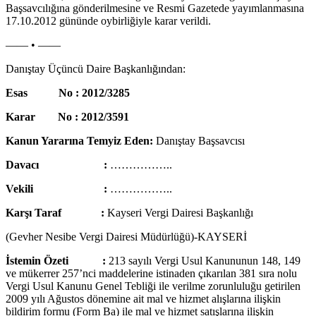
Başsavcılığına gönderilmesine ve Resmi Gazetede yayımlanmasına
17.10.2012 gününde oybirliğiyle karar verildi.
—— • ——
Danıştay Üçüncü Daire Başkanlığından:
Esas No : 2012/3285
Karar No : 2012/3591
Kanun Yararına Temyiz Eden:
Danıştay Başsavcısı
Davacı :
……………..
Vekili :
……………..
Karşı Taraf :
Kayseri Vergi Dairesi Başkanlığı
(Gevher Nesibe Vergi Dairesi Müdürlüğü)-KAYSERİ
İstemin Özeti :
213 sayılı Vergi Usul Kanununun 148, 149
ve mükerrer 257’nci maddelerine istinaden çıkarılan 381 sıra nolu
Vergi Usul Kanunu Genel Tebliği ile verilme zorunluluğu getirilen
2009 yılı Ağustos dönemine ait mal ve hizmet alışlarına ilişkin
bildirim formu (Form Ba) ile mal ve hizmet satışlarına ilişkin