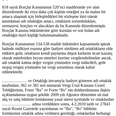
818 sayılı Borçlar Kanununun 520’nci maddesinde yer alan
düzenlemede iki veya daha çok kişinin emeğini ya da malını bir
amaca ulaşmak için birleştirdikleri bir sözleşme türü olarak
tanımlanan adi ortaklığın amacı, ortakların sorumlulukları,
sermayesi, borçları ve alacakları da bu Kanunda düzenlenmiştir.
Borçlar Kanunu hükümlerine göre kurulan ve son bulan adi
ortaklığın tüzel kişiliği bulunmamaktadır.
Borçlar Kanununun 534-538 madde hükümleri kapsamında iştirak
halinde mülkiyet esasına göre faaliyet sürdüren adi ortaklıkların elde
ettikleri gelir, ortakların kendi paylarına düşen karlarını ticari kazanç
olarak münferiden beyan etmeleri üzerine vergilendirilmekte ancak,
adi ortaklık katma değer vergisi yönünden vergi mükellefi, gelir
stopaj vergisi yönünden ise vergi sorumlusu olarak kabul
edilmektedir.
……………… ve Ortaklığı ünvanıyla faaliyet gösteren adi ortaklık
tarafından; 362 ve 381 seri numaralı Vergi Usul Kanunu Genel
Tebliğlerinin, Form “Ba” ve Form “Bs” nin doldurulmasına ilişkin
açıklamalarına uygun şekilde 2009 yılı Ağustos dönemine ait mal
alış ve satış bildirim formlarının yasal süresi içerisinde ve ortaklardan
………………… adına verildikten sonra, 4.2.2010 tarih ve 27843
sayılı Resmi Gazetede yayımlanan ve “Ba”, “Bs” bildirim
formlarının ortaklık adına verilmesi gerektiği, ortaklardan herhangi