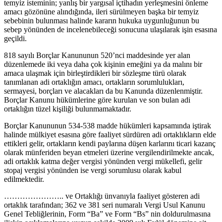
temyiz isteminin; yanlış bir yargısal içtihadın yerleşmesini önleme
amacı gözönüne alındığında, ileri sürülmeyen başka bir temyiz
sebebinin bulunması halinde kararın hukuka uygunluğunun bu
sebep yönünden de incelenebileceği sonucuna ulaşılarak işin esasına
geçildi.
818 sayılı Borçlar Kanununun 520’nci maddesinde yer alan
düzenlemede iki veya daha çok kişinin emeğini ya da malını bir
amaca ulaşmak için birleştirdikleri bir sözleşme türü olarak
tanımlanan adi ortaklığın amacı, ortakların sorumlulukları,
sermayesi, borçları ve alacakları da bu Kanunda düzenlenmiştir.
Borçlar Kanunu hükümlerine göre kurulan ve son bulan adi
ortaklığın tüzel kişiliği bulunmamaktadır.
Borçlar Kanununun 534-538 madde hükümleri kapsamında iştirak
halinde mülkiyet esasına göre faaliyet sürdüren adi ortaklıkların elde
ettikleri gelir, ortakların kendi paylarına düşen karlarını ticari kazanç
olarak münferiden beyan etmeleri üzerine vergilendirilmekte ancak,
adi ortaklık katma değer vergisi yönünden vergi mükellefi, gelir
stopaj vergisi yönünden ise vergi sorumlusu olarak kabul
edilmektedir.
………………….. ve Ortaklığı ünvanıyla faaliyet gösteren adi
ortaklık tarafından; 362 ve 381 seri numaralı Vergi Usul Kanunu
Genel Tebliğlerinin, Form “Ba” ve Form “Bs” nin doldurulmasına