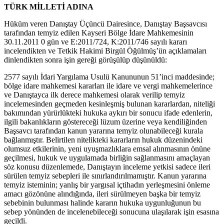
TÜRK MİLLETİ ADINA
Hüküm veren Danıştay Üçüncü Dairesince, Danıştay Başsavcısı
tarafından temyiz edilen Kayseri Bölge İdare Mahkemesinin
30.11.2011 0 gün ve E:2011/724, K:2011/746 sayılı kararı
incelendikten ve Tetkik Hakimi Birgül Öğülmüş’ün açıklamaları
dinlendikten sonra işin gereği görüşülüp düşünüldü:
2577 sayılı İdari Yargılama Usulü Kanununun 51’inci maddesinde;
bölge idare mahkemesi kararları ile idare ve vergi mahkemelerince
ve Danıştayca ilk derece mahkemesi olarak verilip temyiz
incelemesinden geçmeden kesinleşmiş bulunan kararlardan, niteliği
bakımından yürürlükteki hukuka aykırı bir sonucu ifade edenlerin,
ilgili bakanlıkların göstereceği lüzum üzerine veya kendiliğinden
Başsavcı tarafından kanun yararına temyiz olunabileceği kurala
bağlanmıştır. Belirtilen nitelikteki kararların hukuk düzenindeki
olumsuz etkilerinin, yeni uyuşmazlıklara emsal alınmasının önüne
geçilmesi, hukuk ve uygulamada birliğin sağlanmasını amaçlayan
söz konusu düzenlemede, Danıştayın inceleme yetkisi sadece ileri
sürülen temyiz sebepleri ile sınırlandırılmamıştır. Kanun yararına
temyiz isteminin; yanlış bir yargısal içtihadın yerleşmesini önleme
amacı gözönüne alındığında, ileri sürülmeyen başka bir temyiz
sebebinin bulunması halinde kararın hukuka uygunluğunun bu
sebep yönünden de incelenebileceği sonucuna ulaşılarak işin esasına
geçildi.