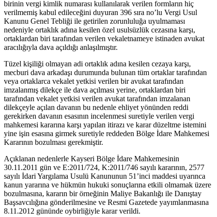
birinin vergi kimlik numarası kullanılarak verilen formların hiç
verilmemiş kabul edileceğini duyuran 396 sıra no’lu Vergi Usul
Kanunu Genel Tebliği ile getirilen zorunluluğa uyulmaması
nedeniyle ortaklık adına kesilen özel usulsüzlük cezasına karşı,
ortaklardan biri tarafından verilen vekaletnameye istinaden avukat
aracılığıyla dava açıldığı anlaşılmıştır.
Tüzel kişiliği olmayan adi ortaklık adına kesilen cezaya karşı,
mecburi dava arkadaşı durumunda bulunan tüm ortaklar tarafından
veya ortaklarca vekalet yetkisi verilen bir avukat tarafından
imzalanmış dilekçe ile dava açılması yerine, ortaklardan biri
tarafından vekalet yetkisi verilen avukat tarafından imzalanan
dilekçeyle açılan davanın bu nedenle ehliyet yönünden reddi
gerekirken davanın esasının incelenmesi suretiyle verilen vergi
mahkemesi kararına karşı yapılan itirazı ve karar düzeltme istemini
yine işin esasına girmek suretiyle reddeden Bölge İdare Mahkemesi
Kararının bozulması gerekmiştir.
Açıklanan nedenlerle Kayseri Bölge İdare Mahkemesinin
30.11.2011 gün ve E:2011/724, K:2011/746 sayılı kararının, 2577
sayılı İdari Yargılama Usulü Kanununun 51’inci maddesi uyarınca
kanun yararına ve hükmün hukuki sonuçlarına etkili olmamak üzere
bozulmasına, kararın bir örneğinin Maliye Bakanlığı ile Danıştay
Başsavcılığına gönderilmesine ve Resmi Gazetede yayımlanmasına
8.11.2012 gününde oybirliğiyle karar verildi.