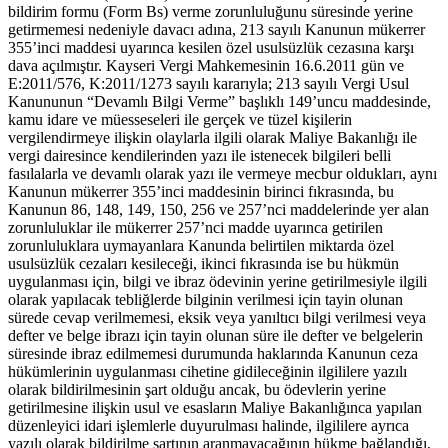
bildirim formu (Form Bs) verme zorunluluğunu süresinde yerine
getirmemesi nedeniyle davacı adına, 213 sayılı Kanunun mükerrer
355’inci maddesi uyarınca kesilen özel usulsüzlük cezasına karşı
dava açılmıştır. Kayseri Vergi Mahkemesinin 16.6.2011 gün ve
E:2011/576, K:2011/1273 sayılı kararıyla; 213 sayılı Vergi Usul
Kanununun “Devamlı Bilgi Verme” başlıklı 149’uncu maddesinde,
kamu idare ve müesseseleri ile gerçek ve tüzel kişilerin
vergilendirmeye ilişkin olaylarla ilgili olarak Maliye Bakanlığı ile
vergi dairesince kendilerinden yazı ile istenecek bilgileri belli
fasılalarla ve devamlı olarak yazı ile vermeye mecbur oldukları, aynı
Kanunun mükerrer 355’inci maddesinin birinci fıkrasında, bu
Kanunun 86, 148, 149, 150, 256 ve 257’nci maddelerinde yer alan
zorunluluklar ile mükerrer 257’nci madde uyarınca getirilen
zorunluluklara uymayanlara Kanunda belirtilen miktarda özel
usulsüzlük cezaları kesileceği, ikinci fıkrasında ise bu hükmün
uygulanması için, bilgi ve ibraz ödevinin yerine getirilmesiyle ilgili
olarak yapılacak tebliğlerde bilginin verilmesi için tayin olunan
sürede cevap verilmemesi, eksik veya yanıltıcı bilgi verilmesi veya
defter ve belge ibrazı için tayin olunan süre ile defter ve belgelerin
süresinde ibraz edilmemesi durumunda haklarında Kanunun ceza
hükümlerinin uygulanması cihetine gidileceğinin ilgililere yazılı
olarak bildirilmesinin şart olduğu ancak, bu ödevlerin yerine
getirilmesine ilişkin usul ve esasların Maliye Bakanlığınca yapılan
düzenleyici idari işlemlerle duyurulması halinde, ilgililere ayrıca
yazılı olarak bildirilme şartının aranmayacağının hükme bağlandığı,