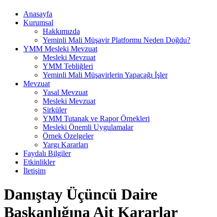
Anasayfa
Kurumsal
Hakkımızda
Yeminli Mali Müşavir Platformu Neden Doğdu?
YMM Mesleki Mevzuat
Mesleki Mevzuat
YMM Tebliğleri
Yeminli Mali Müşavirlerin Yapacağı İşler
Mevzuat
Yasal Mevzuat
Mesleki Mevzuat
Sirküler
YMM Tutanak ve Rapor Örnekleri
Mesleki Önemli Uygulamalar
Örnek Özelgeler
Yargı Kararları
Faydalı Bilgiler
Etkinlikler
İletişim
Danıştay Üçüncü Daire
Başkanlığına Ait Kararlar