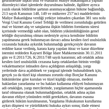
getirilmesine ilişkin usul ve esasların Maliye Bakanlığınca yapılan
düzenleyici idari işlemlerle duyurulması halinde, ilgililere ayrıca
yazılı olarak bildirilme şartının aranmayacağının hükme bağlandığı,
213 sayılı Kanunun 148, 149 ve mükerrer 257’nci maddelerinin
Maliye Bakanlığına verdiği yetkiye istinaden çıkarılan 381 sıra nolu
Vergi Usul Kanunu Genel Tebliği ile verilmesi zorunluluğu getirilen
mal ve hizmet alış ve satışlarına ilişkin bildirim formlarını süresi
içerisinde vermediği sabit olan, bildirim yükümlülüğünün genel
tebliğle duyurulmuş olması nedeniyle ayrıca kendisine bildirim
yapılmasına gerek bulunmayan davacı adına kesilen özel usulsüzlük
cezasında hukuka aykırılık bulunmadığı gerekçesiyle davanın
reddine karar verilmiş, karara karşı yapılan itiraz ve karar düzeltme
istemini reddeden Kayseri Bölge İdare Mahkemesinin 30.11.2011
gün ve E:2011/726, K:2011/748 sayılı kararının; adi ortaklık adına
kesilen özel usulsüzlük cezasına karşı ortaklardan birinin verdiği
vekaletnameye istinaden dava açıldığının anlaşıldığı, yargı
yerlerinde dava açabilmek ve yargısal işlemde bulunabilmek için,
gerçek ya da tüzel kişi olunması zorunlu olup Borçlar Kanunu
hükümlerine göre kurulan ve tüzel kişiliği olmayan, medeni
haklardan yararlanma ve bu hakları kullanma ehliyeti bulunmayan
adi ortaklığın, yargı mercilerinde, yargılamanın hiçbir aşamasında
taraf olmasına olanak bulunmadığından, ortaklık adına açılan
davanın ehliyet yönünden reddi gerekirken, davanın esasına
girilerek hüküm kurulmasının, Yargılama Hukukunun kurullarına
aykırı düşmesi ve yürürlükteki hukuka aykırı sonuç ifade etmesi