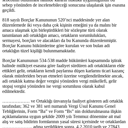
sebep yönünden de incelenebileceği sonucuna ulaşılarak işin esasına
geçildi.
818 sayılı Borçlar Kanununun 520’nci maddesinde yer alan
düzenlemede iki veya daha çok kişinin emeğini ya da malını bir
amaca ulaşmak için birleştirdikleri bir sözleşme türü olarak
tanımlanan adi ortaklığın amacı, ortakların sorumlulukları,
sermayesi, borçları ve alacakları da bu Kanunda düzenlenmiştir.
Borçlar Kanunu hükümlerine göre kurulan ve son bulan adi
ortaklığın tüzel kişiliği bulunmamaktadır.
Borçlar Kanununun 534-538 madde hükümleri kapsamında iştirak
halinde mülkiyet esasına göre faaliyet sürdüren adi ortaklıkların elde
ettikleri gelir, ortakların kendi paylarına düşen karlarını ticari kazanç
olarak münferiden beyan etmeleri üzerine vergilendirilmekte ancak,
adi ortaklık katma değer vergisi yönünden vergi mükellefi, gelir
stopaj vergisi yönünden ise vergi sorumlusu olarak kabul
edilmektedir.
……………… ve Ortaklığı ünvanıyla faaliyet gösteren adi ortaklık
tarafından; 362 ve 381 seri numaralı Vergi Usul Kanunu Genel
Tebliğlerinin, Form “Ba” ve Form “Bs” nin doldurulmasına ilişkin
açıklamalarına uygun şekilde 2009 yılı Temmuz dönemine ait mal
alış ve satış bildirim formlarının yasal süresi içerisinde ve ortaklardan
……………….. adına verildikten sonra, 4.2.2010 tarih ve 27843