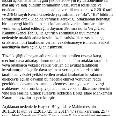
ilişkin açıklamalarına uygun şekilde 2009 yılı Eylül dönemine ait
mal alış ve satış bildirim formlarının yasal süresi içerisinde ve
ortaklardan ………………… adına verildikten sonra, 4.2.2010 tarih
ve 27843 sayılı Resmi Gazetede yayımlanan ve “Ba”, “Bs” bildirim
formlarının ortaklık adına verilmesi gerektiği, ortaklardan herhangi
birinin vergi kimlik numarası kullanılarak verilen formların hiç
verilmemiş kabul edileceğini duyuran 396 sıra no’lu Vergi Usul
Kanunu Genel Tebliği ile getirilen zorunluluğa uyulmaması
nedeniyle ortaklık adına kesilen özel usulsüzlük cezasına karşı,
ortaklardan biri tarafından verilen vekaletnameye istinaden avukat
aracılığıyla dava açıldığı anlaşılmıştır.
Tüzel kişiliği olmayan adi ortaklık adına kesilen cezaya karşı,
mecburi dava arkadaşı durumunda bulunan tüm ortaklar tarafından
veya ortaklarca vekalet yetkisi verilen bir avukat tarafından
imzalanmış dilekçe ile dava açılması yerine, ortaklardan biri
tarafından vekalet yetkisi verilen avukat tarafından imzalanan
dilekçeyle açılan davanın bu nedenle ehliyet yönünden reddi
gerekirken davanın esasının incelenmesi suretiyle verilen vergi
mahkemesi kararına karşı yapılan itirazı ve karar düzeltme istemini
yine işin esasına girmek suretiyle reddeden Bölge İdare Mahkemesi
Kararının bozulması gerekmiştir.
Açıklanan nedenlerle Kayseri Bölge İdare Mahkemesinin
30.11.2011 gün ve E:2011/725, K:2011/747 sayılı kararının, 2577
sayılı İdari Yargılama Usulü Kanununun 51’inci maddesi uyarınca