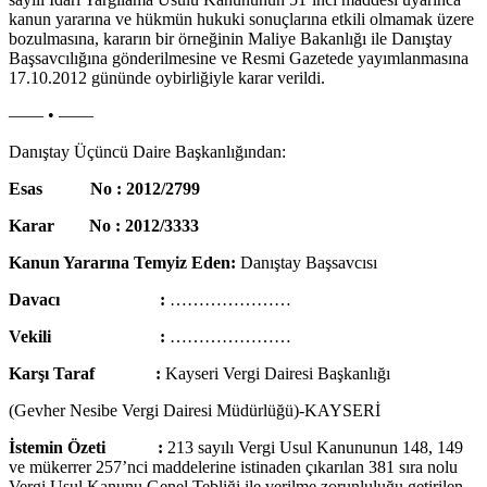
kanun yararına ve hükmün hukuki sonuçlarına etkili olmamak üzere
bozulmasına, kararın bir örneğinin Maliye Bakanlığı ile Danıştay
Başsavcılığına gönderilmesine ve Resmi Gazetede yayımlanmasına
17.10.2012 gününde oybirliğiyle karar verildi.
—— • ——
Danıştay Üçüncü Daire Başkanlığından:
Esas No : 2012/2799
Karar No : 2012/3333
Kanun Yararına Temyiz Eden:
Danıştay Başsavcısı
Davacı :
…………………
Vekili :
…………………
Karşı Taraf :
Kayseri Vergi Dairesi Başkanlığı
(Gevher Nesibe Vergi Dairesi Müdürlüğü)-KAYSERİ
İstemin Özeti :
213 sayılı Vergi Usul Kanununun 148, 149
ve mükerrer 257’nci maddelerine istinaden çıkarılan 381 sıra nolu
Vergi Usul Kanunu Genel Tebliği ile verilme zorunluluğu getirilen