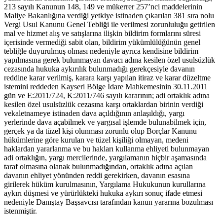
213 sayılı Kanunun 148, 149 ve mükerrer 257’nci maddelerinin
Maliye Bakanlığına verdiği yetkiye istinaden çıkarılan 381 sıra nolu
Vergi Usul Kanunu Genel Tebliği ile verilmesi zorunluluğu getirilen
mal ve hizmet alış ve satışlarına ilişkin bildirim formlarını süresi
içerisinde vermediği sabit olan, bildirim yükümlülüğünün genel
tebliğle duyurulmuş olması nedeniyle ayrıca kendisine bildirim
yapılmasına gerek bulunmayan davacı adına kesilen özel usulsüzlük
cezasında hukuka aykırılık bulunmadığı gerekçesiyle davanın
reddine karar verilmiş, karara karşı yapılan itiraz ve karar düzeltme
istemini reddeden Kayseri Bölge İdare Mahkemesinin 30.11.2011
gün ve E:2011/724, K:2011/746 sayılı kararının; adi ortaklık adına
kesilen özel usulsüzlük cezasına karşı ortaklardan birinin verdiği
vekaletnameye istinaden dava açıldığının anlaşıldığı, yargı
yerlerinde dava açabilmek ve yargısal işlemde bulunabilmek için,
gerçek ya da tüzel kişi olunması zorunlu olup Borçlar Kanunu
hükümlerine göre kurulan ve tüzel kişiliği olmayan, medeni
haklardan yararlanma ve bu hakları kullanma ehliyeti bulunmayan
adi ortaklığın, yargı mercilerinde, yargılamanın hiçbir aşamasında
taraf olmasına olanak bulunmadığından, ortaklık adına açılan
davanın ehliyet yönünden reddi gerekirken, davanın esasına
girilerek hüküm kurulmasının, Yargılama Hukukunun kurullarına
aykırı düşmesi ve yürürlükteki hukuka aykırı sonuç ifade etmesi
nedeniyle Danıştay Başsavcısı tarafından kanun yararına bozulması
istenmiştir.