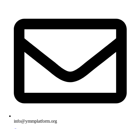
İçeriğe
atla
info@ymmplatform.org