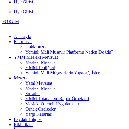
Üye Girişi
Üye Girişi
FORUM
Anasayfa
Kurumsal
Hakkımızda
Yeminli Mali Müşavir Platformu Neden Doğdu?
YMM Mesleki Mevzuat
Mesleki Mevzuat
YMM Tebliğleri
Yeminli Mali Müşavirlerin Yapacağı İşler
Mevzuat
Yasal Mevzuat
Mesleki Mevzuat
Sirküler
YMM Tutanak ve Rapor Örnekleri
Mesleki Önemli Uygulamalar
Örnek Özelgeler
Yargı Kararları
Faydalı Bilgiler
Etkinlikler