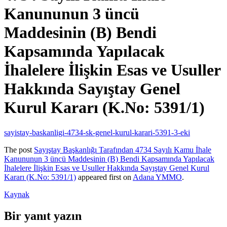
Kanununun 3 üncü
Maddesinin (B) Bendi
Kapsamında Yapılacak
İhalelere İlişkin Esas ve Usuller
Hakkında Sayıştay Genel
Kurul Kararı (K.No: 5391/1)
sayistay-baskanligi-4734-sk-genel-kurul-karari-5391-3-eki
The post
Sayıştay Başkanlığı Tarafından 4734 Sayılı Kamu İhale
Kanununun 3 üncü Maddesinin (B) Bendi Kapsamında Yapılacak
İhalelere İlişkin Esas ve Usuller Hakkında Sayıştay Genel Kurul
Kararı (K.No: 5391/1)
appeared first on
Adana YMMO
.
Kaynak
Bir yanıt yazın