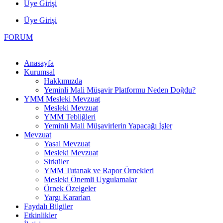
Üye Girişi
Üye Girişi
FORUM
Anasayfa
Kurumsal
Hakkımızda
Yeminli Mali Müşavir Platformu Neden Doğdu?
YMM Mesleki Mevzuat
Mesleki Mevzuat
YMM Tebliğleri
Yeminli Mali Müşavirlerin Yapacağı İşler
Mevzuat
Yasal Mevzuat
Mesleki Mevzuat
Sirküler
YMM Tutanak ve Rapor Örnekleri
Mesleki Önemli Uygulamalar
Örnek Özelgeler
Yargı Kararları
Faydalı Bilgiler
Etkinlikler