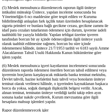
(5) Meslek mensubunca düzenlenecek raporun ilgili üniteye
intikalini müteakip Ünitece, yapılan inceleme sonucunda bu
Yönetmeliğin 6 ncı maddesine göre tespit edilen ve Kuruma
bildirilmediği anlaşılan fark işçilik tutarı üzerinden hesaplanacak
sigorta primleri ve bunlara bağlı gecikme cezası, gecikme zammı ile
idarî para cezaları tutarlarının ödenmesi için durum, işverene iadeli
taahhütlü bir yazıyla bildirilir. Yapılan tebligat üzerine işveren
tarafından borcun bir ay içinde ödeneceğinin ilgili üniteye yazılı
olarak taahhüt edilmesine rağmen, borcun bu süre içinde
ödenmemesi hâlinde, ünitece 21/7/1953 tarihli ve 6183 sayılı Amme
Alacaklarının Tahsil Usulü Hakkında Kanun hükümlerine göre
işlem yapılır.
(6) Meslek mensubunca işyeri kayıtlarının incelenmesi sonucunda
düzenlenen raporda ödenmesi önerilen borcun tahsil edilmesi veya
işverenin borçlarını karşılayacak miktarda banka teminat mektubu,
Devlet tahvili, hazine kefaletini haiz tahvil veya bonoların üniteye
teminat olarak verilmesi hâlinde, o işyerinden kaynaklanan başkaca
borcu da yoksa, soğuk damgalı ilişiksizlik belgesi verilir. Ancak,
alınan teminat, teminatın üniteye verildiği tarihi takip eden ayın
sonuna kadar nakde çevrilerek, Kurum mevzuatına göre ilgili
hesaplara mahsup işlemleri yapılır.
Rapor düzenlenmeyecek işler