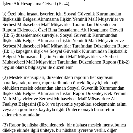
İşlere Ait Hesaplama Cetveli (Ek-4),
b) Özel bina inşaatı işyerleri için Sosyal Güvenlik Kurumundan
İlişiksizlik Belgesi Alınmasına İlişkin Yeminli Malî Müşavirler ve
Serbest Muhasebeci Malî Müşavirler Tarafından Düzenlenen
Rapora Eklenecek Özel Bina İnşaatlarına Ait Hesaplama Cetveli
(Ek-5) düzenlenmek suretiyle, Sosyal Güvenlik Kurumundan
İlişiksizlik Belgesi Alınmasına İlişkin Yeminli Malî Müşavirler ve
Serbest Muhasebeci Malî Müşavirler Tarafından Düzenlenen Rapor
(Ek-1) kapağına ilişik ve Sosyal Güvenlik Kurumundan İlişiksizlik
Belgesi Alınmasına İlişkin Yeminli Malî Müşavirler ve Serbest
Muhasebeci Malî Müşavirler Tarafından Düzenlenen Rapora (Ek-2)
uygun olarak bilgisayar ile düzenlenir.
(2) Meslek mensupları, düzenledikleri raporun her sayfasını
paraflayarak, rapora, rapor tarihinden önceki üç ay içinde bağlı
oldukları meslek odasından alınan Sosyal Güvenlik Kurumundan
İlişiksizlik Belgesi Alınmasına İlişkin Rapor Düzenleyecek Yeminli
Malî Müşavirler ve Serbest Muhasebeci Malî Müşavirlere Ait
Faaliyet Belgesini (Ek-3) ve işverenle yaptıkları sözleşmenin aslını
veya aslı görülmek kaydıyla ilgili Ünitece onaylı bir suretini
eklemek zorundadır.
(3) Rapor üç nüsha düzenlenerek, bir nüshası meslek mensubunca
dilekçe ekinde ilgili üniteye, bir nüshası işverene verilir, diğer