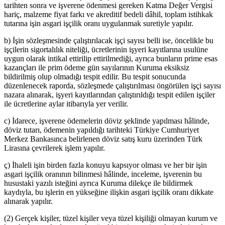
tarihten sonra ve işverene ödenmesi gereken Katma Değer Vergisi
hariç, malzeme fiyat farkı ve akreditif bedeli dâhil, toplam istihkak
tutarına işin asgari işçilik oranı uygulanmak suretiyle yapılır.
b) İşin sözleşmesinde çalıştırılacak işçi sayısı belli ise, öncelikle bu
işçilerin sigortalılık niteliği, ücretlerinin işyeri kayıtlarına usulüne
uygun olarak intikal ettirilip ettirilmediği, ayrıca bunların prime esas
kazançları ile prim ödeme gün sayılarının Kuruma eksiksiz
bildirilmiş olup olmadığı tespit edilir. Bu tespit sonucunda
düzenlenecek raporda, sözleşmede çalıştırılması öngörülen işçi sayısı
nazara alınarak, işyeri kayıtlarından çalıştırıldığı tespit edilen işçiler
ile ücretlerine aylar itibarıyla yer verilir.
c) İdarece, işverene ödemelerin döviz şeklinde yapılması hâlinde,
döviz tutarı, ödemenin yapıldığı tarihteki Türkiye Cumhuriyet
Merkez Bankasınca belirlenen döviz satış kuru üzerinden Türk
Lirasına çevrilerek işlem yapılır.
ç) İhaleli işin birden fazla konuyu kapsıyor olması ve her bir işin
asgari işçilik oranının bilinmesi hâlinde, inceleme, işverenin bu
husustaki yazılı isteğini ayrıca Kuruma dilekçe ile bildirmek
kaydıyla, bu işlerin en yükseğine ilişkin asgari işçilik oranı dikkate
alınarak yapılır.
(2) Gerçek kişiler, tüzel kişiler veya tüzel kişiliği olmayan kurum ve