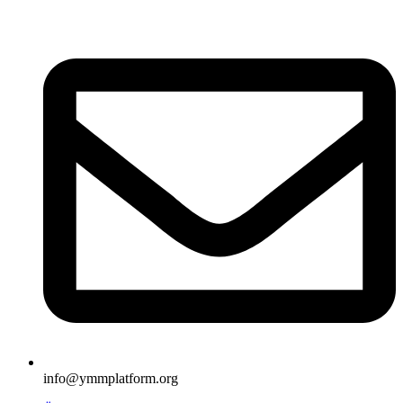
İçeriğe
atla
info@ymmplatform.org