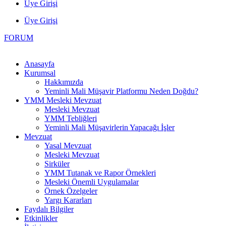
Üye Girişi
Üye Girişi
FORUM
Anasayfa
Kurumsal
Hakkımızda
Yeminli Mali Müşavir Platformu Neden Doğdu?
YMM Mesleki Mevzuat
Mesleki Mevzuat
YMM Tebliğleri
Yeminli Mali Müşavirlerin Yapacağı İşler
Mevzuat
Yasal Mevzuat
Mesleki Mevzuat
Sirküler
YMM Tutanak ve Rapor Örnekleri
Mesleki Önemli Uygulamalar
Örnek Özelgeler
Yargı Kararları
Faydalı Bilgiler
Etkinlikler