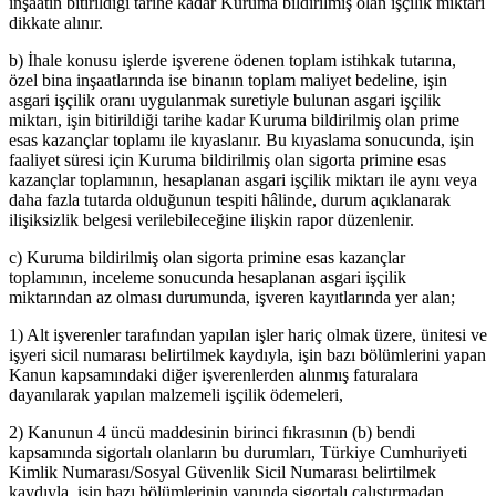
inşaatın bitirildiği tarihe kadar Kuruma bildirilmiş olan işçilik miktarı
dikkate alınır.
b) İhale konusu işlerde işverene ödenen toplam istihkak tutarına,
özel bina inşaatlarında ise binanın toplam maliyet bedeline, işin
asgari işçilik oranı uygulanmak suretiyle bulunan asgari işçilik
miktarı, işin bitirildiği tarihe kadar Kuruma bildirilmiş olan prime
esas kazançlar toplamı ile kıyaslanır. Bu kıyaslama sonucunda, işin
faaliyet süresi için Kuruma bildirilmiş olan sigorta primine esas
kazançlar toplamının, hesaplanan asgari işçilik miktarı ile aynı veya
daha fazla tutarda olduğunun tespiti hâlinde, durum açıklanarak
ilişiksizlik belgesi verilebileceğine ilişkin rapor düzenlenir.
c) Kuruma bildirilmiş olan sigorta primine esas kazançlar
toplamının, inceleme sonucunda hesaplanan asgari işçilik
miktarından az olması durumunda, işveren kayıtlarında yer alan;
1) Alt işverenler tarafından yapılan işler hariç olmak üzere, ünitesi ve
işyeri sicil numarası belirtilmek kaydıyla, işin bazı bölümlerini yapan
Kanun kapsamındaki diğer işverenlerden alınmış faturalara
dayanılarak yapılan malzemeli işçilik ödemeleri,
2) Kanunun 4 üncü maddesinin birinci fıkrasının (b) bendi
kapsamında sigortalı olanların bu durumları, Türkiye Cumhuriyeti
Kimlik Numarası/Sosyal Güvenlik Sicil Numarası belirtilmek
kaydıyla, işin bazı bölümlerinin yanında sigortalı çalıştırmadan