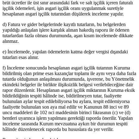
brüt ücretler ile üst sınır arasındaki fark ve salt işçilik içeren faturalı
işçilik ödemeleri, işin asgari işçilik oranı uygulanmak suretiyle
hesaplanan asgari işçilik tutarından düşülerek inceleme yapılır.
d) Fatura ve gider belgelerinde kayıtlı tutarların, bu belgelerden
yapıldığı anlaşılan işlere karşılık alınan hakediş raporu ile ödenen
tutarlardan fazla olması durumunda, aşan kısım incelemede dikkate
alınmaz.
e) İncelemede, yapılan ödemelerin katma değer vergisi dışındaki
tutarları esas alınır.
f) İnceleme sonucunda hesaplanan asgari işçilik tutarının Kuruma
bildirilmiş olan prime esas kazançlar toplamı ile aynı veya daha fazla
tutarda olduğunun anlaşılması durumunda, işverene, bu Yönetmelik
ekindeki belgeler ile birlikte ilişiksizlik belgesi verilebileceğine dair
rapor düzenlenir. Hesaplanan asgari işçilik miktarının Kuruma eksik
bildirildiğinin tespiti hâlinde ise, bildirilmeyen tutar, faaliyette
bulunulan aylar tespit edilebiliyorsa bu aylara, tespit edilemiyorsa
faaliyette bulunulan son aya mal edilir ve Kanunun 88 inci ve 89
uncu maddeleri ile 102 nci maddesinin birinci fıkrasının (c) ve (d)
bentleri uyarınca işlem yapılması gerektiği raporda önerilir. Yapılan
inceleme sırasında Kurum mevzuatına aykırı bir durumun tespiti
hâlinde düzenlenecek raporda bu hususlara da yer verilir.