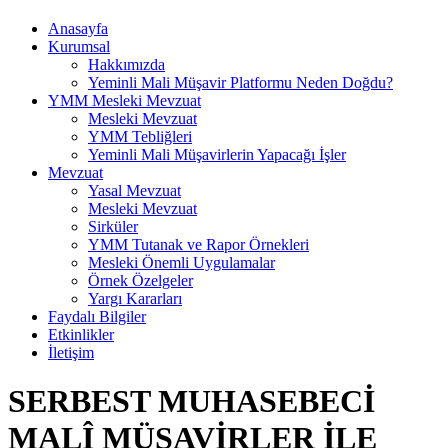
Anasayfa
Kurumsal
Hakkımızda
Yeminli Mali Müşavir Platformu Neden Doğdu?
YMM Mesleki Mevzuat
Mesleki Mevzuat
YMM Tebliğleri
Yeminli Mali Müşavirlerin Yapacağı İşler
Mevzuat
Yasal Mevzuat
Mesleki Mevzuat
Sirküler
YMM Tutanak ve Rapor Örnekleri
Mesleki Önemli Uygulamalar
Örnek Özelgeler
Yargı Kararları
Faydalı Bilgiler
Etkinlikler
İletişim
SERBEST MUHASEBECİ
MALÎ MÜŞAVİRLER İLE