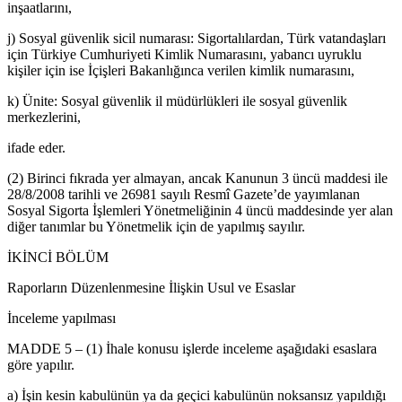
inşaatlarını,
j) Sosyal güvenlik sicil numarası: Sigortalılardan, Türk vatandaşları
için Türkiye Cumhuriyeti Kimlik Numarasını, yabancı uyruklu
kişiler için ise İçişleri Bakanlığınca verilen kimlik numarasını,
k) Ünite: Sosyal güvenlik il müdürlükleri ile sosyal güvenlik
merkezlerini,
ifade eder.
(2) Birinci fıkrada yer almayan, ancak Kanunun 3 üncü maddesi ile
28/8/2008 tarihli ve 26981 sayılı Resmî Gazete’de yayımlanan
Sosyal Sigorta İşlemleri Yönetmeliğinin 4 üncü maddesinde yer alan
diğer tanımlar bu Yönetmelik için de yapılmış sayılır.
İKİNCİ BÖLÜM
Raporların Düzenlenmesine İlişkin Usul ve Esaslar
İnceleme yapılması
MADDE 5 – (1) İhale konusu işlerde inceleme aşağıdaki esaslara
göre yapılır.
a) İşin kesin kabulünün ya da geçici kabulünün noksansız yapıldığı