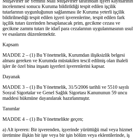
Müşavirler ile Yeminli Malî Müşavirler tarafından işyeri kayıtlarının
incelenmesi sonucu Kuruma bildirildiği tespit edilen işçilik
tutarlarının uygunluğunun sağlanması ile Kuruma yeterli işçilik
bildirilmediği tespit edilen işyeri işverenlerine, tespit edilen fark
işçilik tutarı üzerinden hesaplanacak prim, gecikme cezası ve
gecikme zammı tutarı ile idarî para cezalarının uygulanmasının usul
ve esaslarını düzenlemektir.
Kapsam
MADDE 2 – (1) Bu Yönetmelik, Kurumdan ilişiksizlik belgesi
alması gereken ve Kurumda müstakilen tescil edilmiş olan ihaleli
işler ile özel bina inşaatı işyerleri işverenlerini kapsar.
Dayanak
MADDE 3 – (1) Bu Yönetmelik, 31/5/2006 tarihli ve 5510 sayılı
Sosyal Sigortalar ve Genel Sağlık Sigortası Kanununun 59 uncu
maddesi hükmüne dayanılarak hazırlanmıştır.
Tanımlar
MADDE 4 – (1) Bu Yönetmelikte geçen;
a) Alt işveren: Bir işverenden, işyerinde yürüttüğü mal veya hizmet
üretimine ilişkin bir işte veya bir işin bölüm veya eklentilerinde, iş