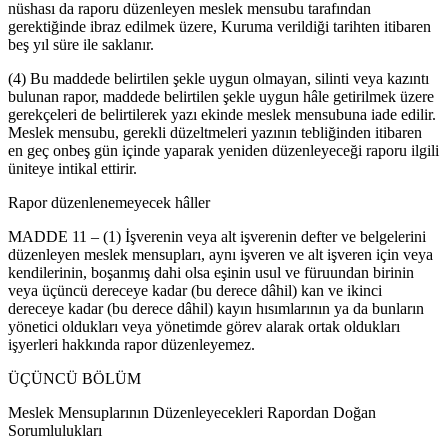
nüshası da raporu düzenleyen meslek mensubu tarafından
gerektiğinde ibraz edilmek üzere, Kuruma verildiği tarihten itibaren
beş yıl süre ile saklanır.
(4) Bu maddede belirtilen şekle uygun olmayan, silinti veya kazıntı
bulunan rapor, maddede belirtilen şekle uygun hâle getirilmek üzere
gerekçeleri de belirtilerek yazı ekinde meslek mensubuna iade edilir.
Meslek mensubu, gerekli düzeltmeleri yazının tebliğinden itibaren
en geç onbeş gün içinde yaparak yeniden düzenleyeceği raporu ilgili
üniteye intikal ettirir.
Rapor düzenlenemeyecek hâller
MADDE 11 – (1) İşverenin veya alt işverenin defter ve belgelerini
düzenleyen meslek mensupları, aynı işveren ve alt işveren için veya
kendilerinin, boşanmış dahi olsa eşinin usul ve füruundan birinin
veya üçüncü dereceye kadar (bu derece dâhil) kan ve ikinci
dereceye kadar (bu derece dâhil) kayın hısımlarının ya da bunların
yönetici oldukları veya yönetimde görev alarak ortak oldukları
işyerleri hakkında rapor düzenleyemez.
ÜÇÜNCÜ BÖLÜM
Meslek Mensuplarının Düzenleyecekleri Rapordan Doğan
Sorumlulukları