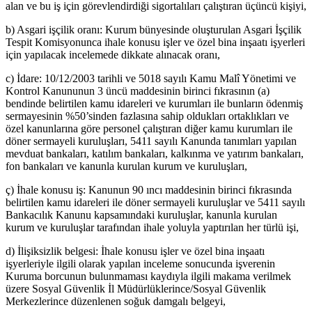
alan ve bu iş için görevlendirdiği sigortalıları çalıştıran üçüncü kişiyi,
b) Asgari işçilik oranı: Kurum bünyesinde oluşturulan Asgari İşçilik
Tespit Komisyonunca ihale konusu işler ve özel bina inşaatı işyerleri
için yapılacak incelemede dikkate alınacak oranı,
c) İdare: 10/12/2003 tarihli ve 5018 sayılı Kamu Malî Yönetimi ve
Kontrol Kanununun 3 üncü maddesinin birinci fıkrasının (a)
bendinde belirtilen kamu idareleri ve kurumları ile bunların ödenmiş
sermayesinin %50’sinden fazlasına sahip oldukları ortaklıkları ve
özel kanunlarına göre personel çalıştıran diğer kamu kurumları ile
döner sermayeli kuruluşları, 5411 sayılı Kanunda tanımları yapılan
mevduat bankaları, katılım bankaları, kalkınma ve yatırım bankaları,
fon bankaları ve kanunla kurulan kurum ve kuruluşları,
ç) İhale konusu iş: Kanunun 90 ıncı maddesinin birinci fıkrasında
belirtilen kamu idareleri ile döner sermayeli kuruluşlar ve 5411 sayılı
Bankacılık Kanunu kapsamındaki kuruluşlar, kanunla kurulan
kurum ve kuruluşlar tarafından ihale yoluyla yaptırılan her türlü işi,
d) İlişiksizlik belgesi: İhale konusu işler ve özel bina inşaatı
işyerleriyle ilgili olarak yapılan inceleme sonucunda işverenin
Kuruma borcunun bulunmaması kaydıyla ilgili makama verilmek
üzere Sosyal Güvenlik İl Müdürlüklerince/Sosyal Güvenlik
Merkezlerince düzenlenen soğuk damgalı belgeyi,