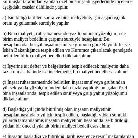
kuruluşlar tarafından yapılan özel bina inşaatı işyerlerinde inceleme
aşağıdaki esaslar dâhilinde yapılır.
a) İşin bittiği tarihten sonra ve bina maliyetine, işin asgari işçilik
oranı uygulanmak suretiyle yapılır.
b) Bina maliyeti, ruhsatnamesinde yazılı bulunan yüzölçümü ile
birim maliyet bedelinin çarpımı suretiyle hesaplanır. Bu
hesaplamada, her yıl inşaatın sınıf ve grubuna göre Bayındırlık ve
İskân Bakanlığınca tespit edilen ve Kurumca çıkarılacak genelgede
belirtilen birim maliyet bedelleri dikkate alınır.
c) İşyerine ait defter ve belgelerden tespit edilecek maliyetin daha
fazla olması hâlinde ise incelemede, bu maliyet bedeli esas alınır.
ç) İnşaat ruhsatnamesinde belirtilen inşaat sınıf veya grubundan
yüksek ya da yüzölçümünden daha fazla yapıldığı anlaşılan özel
bina inşaatlarında, tespit edilen sınıf veya grup yahut yüzölçümü
dikkate alınır.
d) Başladığı yıl içinde bitirilmiş olan inşaatın maliyetinin
hesaplanmasında o yıl için tespit edilen, başladığı yıldan sonraki
yıllarda tamamlanmış inşaatın maliyetinin hesabında ise bitirildiği
yıldan bir önceki yıla ait birim maliyet bedeli esas alınır.
e) İnşaatın başladığı ve bitirildiği tarih işverence resmî makamlardan