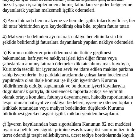
bizzat yapan iş sahiplerinden alınmış faturalara ve gider belgelerine
dayanılarak yapılan malzemeli işçilik ödemeleri,
3) Aynı faturada hem malzeme ve hem de işçilik tutarı kayıtlı ise, her
iki tutar birbirinden ayrı kaydedilmiş olsa bile, toplam fatura tutarı,
4) Malzeme bedelinden ayrı olarak nakliye bedelinin kesin bir
şekilde belirlendiği faturalara dayanılarak yapılan nakliye ödemeleri,
5) Kuruma mükerrer prim ödenmesinin önüne geçilmesi
bakımından, hafriyat ve nakliyat işleri için diğer firma veya
şahıslardan alınmış faturalı ödemeler dikkate alınmamak kaydıyla,
Kurumda tescilli bir işyerinden sevk ve idare edilen makine parkına
sahip işverenlerin, bu parktaki araçlarında çalışanların incelemesi
yapılmakta olan ihale konusu işe ilişkin işyerinden Kuruma
bildirilmemiş olduğu saptanmak ve bu durum işyeri kayıtlarıyla
doğrulanmak şartıyla, düzenlenecek raporda açıkça ve ayrıntılı
olarak ortaya konulan, faturaya dayanmayan, hakediş raporlarından
tespit olunan hafriyat ve nakliyat bedelleri, işverene ödenen toplam
istihkak tutarından veya maliyet bedelinden düşülerek Kuruma
bildirilmesi gereken asgari işçilik miktarı yeniden hesaplanır.
ç) İşveren kayıtlarından bazı sigortalılara Kanunun 82 nci maddesi
uyarınca belirlenen sigorta primine esas kazanç üst sınırının üzerinde
ücret ödendiği tespit edilebiliyorsa, ücret tediye bordrolarında kayıtlı