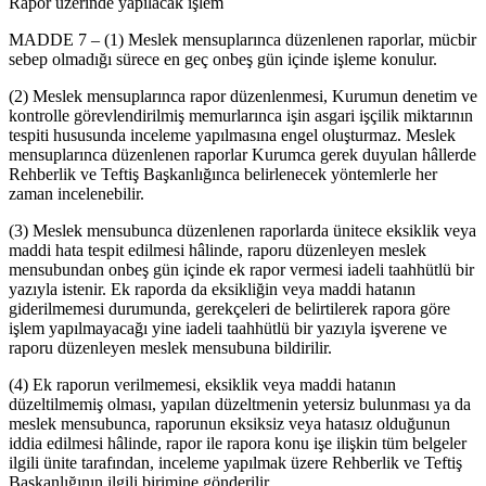
Rapor üzerinde yapılacak işlem
MADDE 7 – (1) Meslek mensuplarınca düzenlenen raporlar, mücbir
sebep olmadığı sürece en geç onbeş gün içinde işleme konulur.
(2) Meslek mensuplarınca rapor düzenlenmesi, Kurumun denetim ve
kontrolle görevlendirilmiş memurlarınca işin asgari işçilik miktarının
tespiti hususunda inceleme yapılmasına engel oluşturmaz. Meslek
mensuplarınca düzenlenen raporlar Kurumca gerek duyulan hâllerde
Rehberlik ve Teftiş Başkanlığınca belirlenecek yöntemlerle her
zaman incelenebilir.
(3) Meslek mensubunca düzenlenen raporlarda ünitece eksiklik veya
maddi hata tespit edilmesi hâlinde, raporu düzenleyen meslek
mensubundan onbeş gün içinde ek rapor vermesi iadeli taahhütlü bir
yazıyla istenir. Ek raporda da eksikliğin veya maddi hatanın
giderilmemesi durumunda, gerekçeleri de belirtilerek rapora göre
işlem yapılmayacağı yine iadeli taahhütlü bir yazıyla işverene ve
raporu düzenleyen meslek mensubuna bildirilir.
(4) Ek raporun verilmemesi, eksiklik veya maddi hatanın
düzeltilmemiş olması, yapılan düzeltmenin yetersiz bulunması ya da
meslek mensubunca, raporunun eksiksiz veya hatasız olduğunun
iddia edilmesi hâlinde, rapor ile rapora konu işe ilişkin tüm belgeler
ilgili ünite tarafından, inceleme yapılmak üzere Rehberlik ve Teftiş
Başkanlığının ilgili birimine gönderilir.