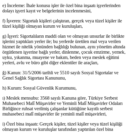
e) İnceleme: İhale konusu işler ile özel bina inşaatı işyerlerinden
dolayı işyeri kayıt ve belgelerinin incelenmesini,
f) İşveren: Sigortalı kişileri çalıştıran, gerçek veya tüzel kişiler ile
tüzel kişiliği olmayan kurum ve kuruluşları,
g) İşyeri: Sigortalıların maddi olan ve olmayan unsurlar ile birlikte
işlerini yaptıkları yerler ile; bu yerlerde üretilen mal veya verilen
hizmet ile nitelik yönünden bağlılığı bulunan, aynı yönetim altında
örgütlenen işyerine bağlı yerler, dinlenme, çocuk emzirme, yemek,
uyku, yıkanma, muayene ve bakım, beden veya meslek eğitimi
yerleri, avlu ve büro gibi diğer eklentiler ile araçları,
ğ) Kanun: 31/5/2006 tarihli ve 5510 sayılı Sosyal Sigortalar ve
Genel Sağlık Sigortası Kanununu,
h) Kurum: Sosyal Güvenlik Kurumunu,
ı) Meslek mensubu: 3568 sayılı Kanuna göre, Türkiye Serbest
Muhasebeci Malî Müşavirler ve Yeminli Malî Müşavirler Odaları
Birliğince ruhsat verilmiş çalışanlar kütüğüne kayıtlı serbest
muhasebeci malî müşavirler ile yeminli malî müşavirleri,
i) Özel bina inşaatı: Gerçek kişiler, tüzel kişiler veya tüzel kişiliği
olmayan kurum ve kuruluşlar tarafından yaptırılan özel bina