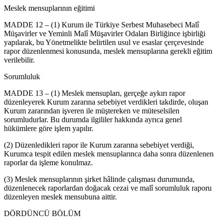
Meslek mensuplarının eğitimi
MADDE 12 – (1) Kurum ile Türkiye Serbest Muhasebeci Malî
Müşavirler ve Yeminli Malî Müşavirler Odaları Birliğince işbirliği
yapılarak, bu Yönetmelikte belirtilen usul ve esaslar çerçevesinde
rapor düzenlenmesi konusunda, meslek mensuplarına gerekli eğitim
verilebilir.
Sorumluluk
MADDE 13 – (1) Meslek mensupları, gerçeğe aykırı rapor
düzenleyerek Kurum zararına sebebiyet verdikleri takdirde, oluşan
Kurum zararından işveren ile müştereken ve müteselsilen
sorumludurlar. Bu durumda ilgililer hakkında ayrıca genel
hükümlere göre işlem yapılır.
(2) Düzenledikleri rapor ile Kurum zararına sebebiyet verdiği,
Kurumca tespit edilen meslek mensuplarınca daha sonra düzenlenen
raporlar da işleme konulmaz.
(3) Meslek mensuplarının şirket hâlinde çalışması durumunda,
düzenlenecek raporlardan doğacak cezai ve malî sorumluluk raporu
düzenleyen meslek mensubuna aittir.
DÖRDÜNCÜ BÖLÜM