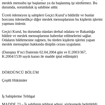
meslek mensubu işe başlamaz ya da başlanmış işi sürdürmez. Bu
durumda, sorumluluk iş sahibine aittir.
Ücreti ödemeyen iş sahipleri Geçici Kurul’a bildirilir ve bunlar
borcunu ödemedikçe diğer meslek mensuplarının bu kişilerin işlerini
yapması önlenir.
Geçici Kurul, bu durumda olanları derhal odalara ve Bakanlığa
bildirir ve meslek mensuplarının haberdar edilmelerini sağlar.
Odaların bildirmesine rağmen, bu türden kişilerin işlerini yapan
meslek mensupları hakkında disiplin cezası uygulanır.
(Danıştay 8’nci Dairenin 02.04.2004 gün ve E:2003/367,
K:2004/1539 sayılı kararı ile madde iptal edilmiştir)
DÖRDÜNCÜ BÖLÜM
Çeşitli Hükümler
İş Sahiplerine Tebligat
MADDE 23 – İş sahibinin tebligat adresi, sözleşmede belirtildiği