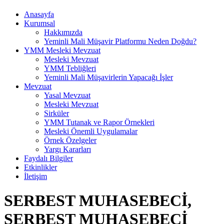
Anasayfa
Kurumsal
Hakkımızda
Yeminli Mali Müşavir Platformu Neden Doğdu?
YMM Mesleki Mevzuat
Mesleki Mevzuat
YMM Tebliğleri
Yeminli Mali Müşavirlerin Yapacağı İşler
Mevzuat
Yasal Mevzuat
Mesleki Mevzuat
Sirküler
YMM Tutanak ve Rapor Örnekleri
Mesleki Önemli Uygulamalar
Örnek Özelgeler
Yargı Kararları
Faydalı Bilgiler
Etkinlikler
İletişim
SERBEST MUHASEBECİ,
SERBEST MUHASEBECİ