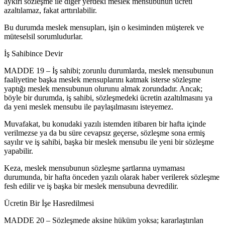
aykırı sözleşme ile diğer yerdeki meslek mensubunun ücreti
azaltılamaz, fakat arttırılabilir.
Bu durumda meslek mensupları, işin o kesiminden müşterek ve
müteselsil sorumludurlar.
İş Sahibince Devir
MADDE 19 – İş sahibi; zorunlu durumlarda, meslek mensubunun
faaliyetine başka meslek mensuplarını katmak isterse sözleşme
yaptığı meslek mensubunun olurunu almak zorundadır. Ancak;
böyle bir durumda, iş sahibi, sözleşmedeki ücretin azaltılmasını ya
da yeni meslek mensubu ile paylaşılmasını isteyemez.
Muvafakat, bu konudaki yazılı istemden itibaren bir hafta içinde
verilmezse ya da bu süre cevapsız geçerse, sözleşme sona ermiş
sayılır ve iş sahibi, başka bir meslek mensubu ile yeni bir sözleşme
yapabilir.
Keza, meslek mensubunun sözleşme şartlarına uymaması
durumunda, bir hafta önceden yazılı olarak haber verilerek sözleşme
fesh edilir ve iş başka bir meslek mensubuna devredilir.
Ücretin Bir İşe Hasredilmesi
MADDE 20 – Sözleşmede aksine hüküm yoksa; kararlaştırılan