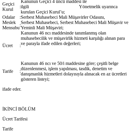
Kanunun Geçici 4 üncü maddesi ile
Geçici
:
ilgili Yönetmelik uyarınca
Kurul
kurulan Geçici Kurul’u;
Odalar
:
Serbest Muhasebeci Mali Müşavirler Odasını,
Meslek
Serbest Muhasebeci, Serbest Muhasebeci Mali Müşavir ve
:
Mensubu
Yeminli Mali Müşaviri;
Kanunun 46 ncı maddesinde tanımlanmış olan
muhasebecilik ve müşavirlik hizmeti karşılığı alınan para
ve parayla ifade edilen değerleri;
Ücret
:
Kanunun 46 ncı ve 50/i maddesine göre; çeşitli belge
düzenlenmesi, işlem yapılması, tasdik, denetim ve
Tarife
:
danışmanlık hizmetleri dolayısıyla alınacak en az ücretleri
gösteren listeyi;
ifade eder.
İKİNCİ BÖLÜM
Ücret Tarifesi
Tarife