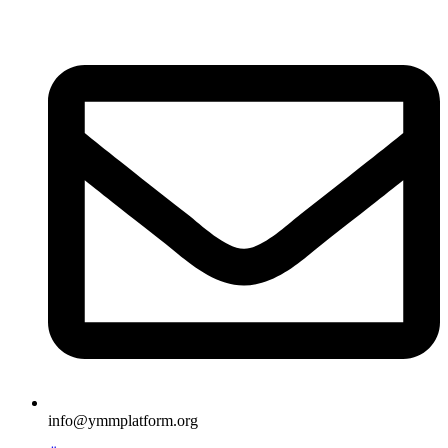
İçeriğe
atla
info@ymmplatform.org