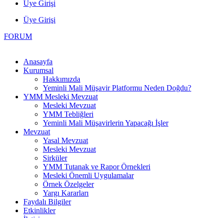
Üye Girişi
Üye Girişi
FORUM
Anasayfa
Kurumsal
Hakkımızda
Yeminli Mali Müşavir Platformu Neden Doğdu?
YMM Mesleki Mevzuat
Mesleki Mevzuat
YMM Tebliğleri
Yeminli Mali Müşavirlerin Yapacağı İşler
Mevzuat
Yasal Mevzuat
Mesleki Mevzuat
Sirküler
YMM Tutanak ve Rapor Örnekleri
Mesleki Önemli Uygulamalar
Örnek Özelgeler
Yargı Kararları
Faydalı Bilgiler
Etkinlikler