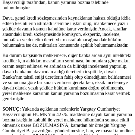
Başsavcılığı tarafından, kanun yararına bozma talebinde
bulunulmuştur.
Dava, genel kredi sözleşmesinden kaynaklanan haksız olduğu iddia
edilen kesintilerin istirdadı istemine ilişkin olup, mahkemece yazılı
şekilde davanın kısmen kabulüne karar verilmiştir. Ancak, taraflar
arasındaki kredi sözleşmesinde komisyon, ekspertiz, inceleme,
muhafaza ve denetim ücreti vb. masraf alınacağına dair hüküm
bulunmakta ise de, miktarları konusunda açıklık bulunmamaktadır.
Bu durum karşısında mahkemece, diğer bankalardan aynı nitelikteki
krediler için aldıkları masrafların sorulması, bu oranlara göre makul
oranın tespit edilmesi ve ardından da bilirkişi incelemesi yaptırılıp,
davalı bankanın davacıdan aldığı ücretlerin tespiti ile, davalı
Banka’nm tahsil ettiği ücretlerin fahiş olup olmadığının belirlenmesi
ve sonucuna göre bir karar verilmesi gerekirken, eksik incelemeye
dayalı olarak yazılı şekilde hüküm kurulması doğru görülmemiş,
yerel mahkeme kararının kanun yararına bozulmasına karar vermek
gerekmiştir.
SONUÇ
: Yukarıda açıklanan nedenlerle Yargıtay Cumhuriyet
Başsavcılığının HUMK’nın 427/6. maddesine dayalı kanun yararına
bozma isteğinin kabulü ile yerel mahkeme hükmünün sonuca etkili
olmamak üzere BOZULMASINA, karardan bir örneğin Yargıtay
Cumhuriyet Başsavcılığına gönderilmesine, harç ve masraf tahmiline