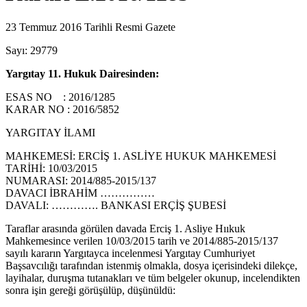
23 Temmuz 2016 Tarihli Resmi Gazete
Sayı: 29779
Yargıtay 11. Hukuk Dairesinden:
ESAS NO : 2016/1285
KARAR NO : 2016/5852
YARGITAY İLAMI
MAHKEMESİ: ERCİŞ 1. ASLİYE HUKUK MAHKEMESİ
TARİHİ: 10/03/2015
NUMARASI: 2014/885-2015/137
DAVACI İBRAHİM ……………
DAVALI: …………. BANKASI ERÇİŞ ŞUBESİ
Taraflar arasında görülen davada Erciş 1. Asliye Hııkuk
Mahkemesince verilen 10/03/2015 tarih ve 2014/885-2015/137
sayılı kararın Yargıtayca incelenmesi Yargıtay Cumhuriyet
Başsavcılığı tarafından istenmiş olmakla, dosya içerisindeki dilekçe,
layihalar, duruşma tutanakları ve tüm belgeler okunup, incelendikten
sonra işin gereği görüşülüp, düşünüldü: