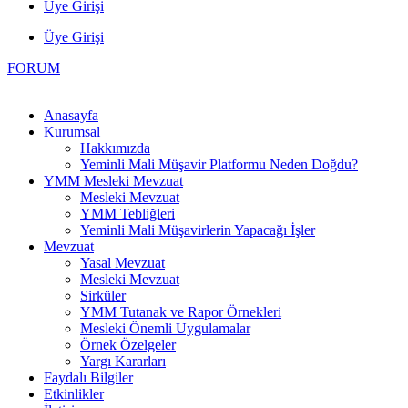
Üye Girişi
Üye Girişi
FORUM
Anasayfa
Kurumsal
Hakkımızda
Yeminli Mali Müşavir Platformu Neden Doğdu?
YMM Mesleki Mevzuat
Mesleki Mevzuat
YMM Tebliğleri
Yeminli Mali Müşavirlerin Yapacağı İşler
Mevzuat
Yasal Mevzuat
Mesleki Mevzuat
Sirküler
YMM Tutanak ve Rapor Örnekleri
Mesleki Önemli Uygulamalar
Örnek Özelgeler
Yargı Kararları
Faydalı Bilgiler
Etkinlikler