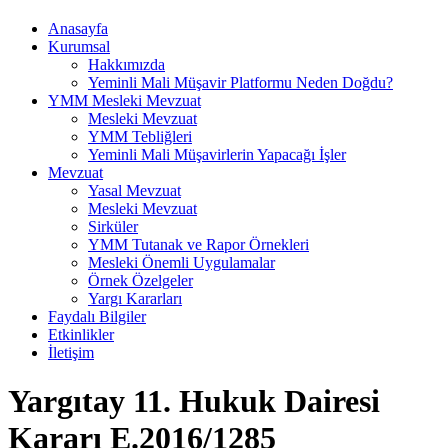
Anasayfa
Kurumsal
Hakkımızda
Yeminli Mali Müşavir Platformu Neden Doğdu?
YMM Mesleki Mevzuat
Mesleki Mevzuat
YMM Tebliğleri
Yeminli Mali Müşavirlerin Yapacağı İşler
Mevzuat
Yasal Mevzuat
Mesleki Mevzuat
Sirküler
YMM Tutanak ve Rapor Örnekleri
Mesleki Önemli Uygulamalar
Örnek Özelgeler
Yargı Kararları
Faydalı Bilgiler
Etkinlikler
İletişim
Yargıtay 11. Hukuk Dairesi
Kararı E.2016/1285