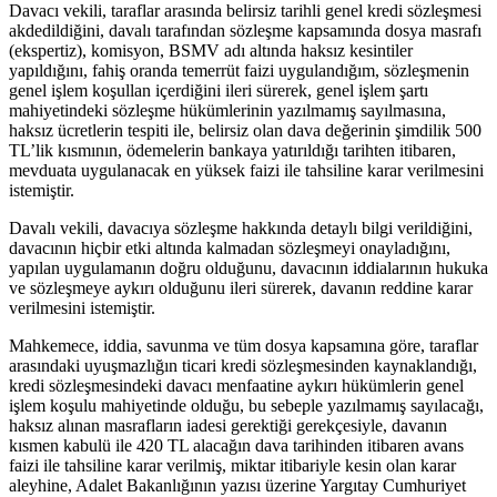
Davacı vekili, taraflar arasında belirsiz tarihli genel kredi sözleşmesi
akdedildiğini, davalı tarafından sözleşme kapsamında dosya masrafı
(ekspertiz), komisyon, BSMV adı altında haksız kesintiler
yapıldığını, fahiş oranda temerrüt faizi uygulandığım, sözleşmenin
genel işlem koşullan içerdiğini ileri sürerek, genel işlem şartı
mahiyetindeki sözleşme hükümlerinin yazılmamış sayılmasına,
haksız ücretlerin tespiti ile, belirsiz olan dava değerinin şimdilik 500
TL’lik kısmının, ödemelerin bankaya yatırıldığı tarihten itibaren,
mevduata uygulanacak en yüksek faizi ile tahsiline karar verilmesini
istemiştir.
Davalı vekili, davacıya sözleşme hakkında detaylı bilgi verildiğini,
davacının hiçbir etki altında kalmadan sözleşmeyi onayladığını,
yapılan uygulamanın doğru olduğunu, davacının iddialarının hukuka
ve sözleşmeye aykırı olduğunu ileri sürerek, davanın reddine karar
verilmesini istemiştir.
Mahkemece, iddia, savunma ve tüm dosya kapsamına göre, taraflar
arasındaki uyuşmazlığın ticari kredi sözleşmesinden kaynaklandığı,
kredi sözleşmesindeki davacı menfaatine aykırı hükümlerin genel
işlem koşulu mahiyetinde olduğu, bu sebeple yazılmamış sayılacağı,
haksız alınan masrafların iadesi gerektiği gerekçesiyle, davanın
kısmen kabulü ile 420 TL alacağın dava tarihinden itibaren avans
faizi ile tahsiline karar verilmiş, miktar itibariyle kesin olan karar
aleyhine, Adalet Bakanlığının yazısı üzerine Yargıtay Cumhuriyet