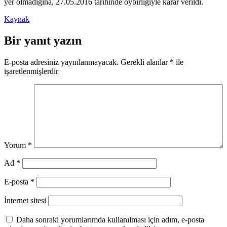
yer olmadığına, 27.05.2016 tarihinde oybirliğiyle karar verildi.
Kaynak
Bir yanıt yazın
E-posta adresiniz yayınlanmayacak.
Gerekli alanlar
*
ile
işaretlenmişlerdir
Yorum
*
Ad
*
E-posta
*
İnternet sitesi
Daha sonraki yorumlarımda kullanılması için adım, e-posta