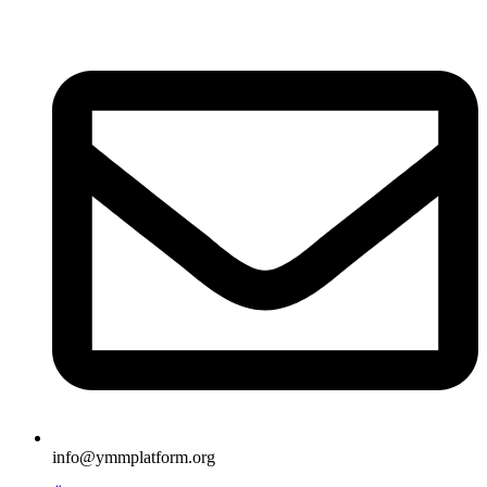
İçeriğe
atla
info@ymmplatform.org