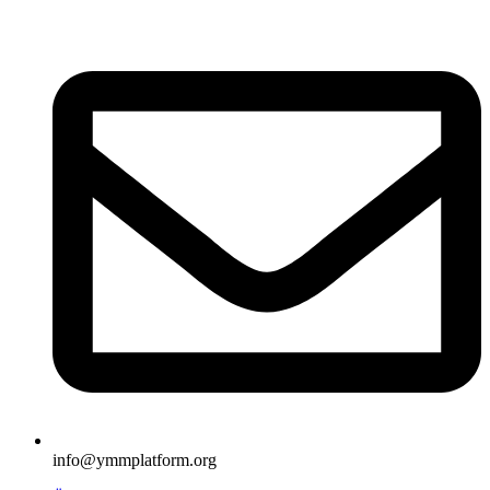
İçeriğe
atla
info@ymmplatform.org