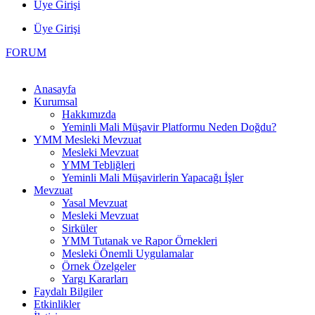
Üye Girişi
Üye Girişi
FORUM
Anasayfa
Kurumsal
Hakkımızda
Yeminli Mali Müşavir Platformu Neden Doğdu?
YMM Mesleki Mevzuat
Mesleki Mevzuat
YMM Tebliğleri
Yeminli Mali Müşavirlerin Yapacağı İşler
Mevzuat
Yasal Mevzuat
Mesleki Mevzuat
Sirküler
YMM Tutanak ve Rapor Örnekleri
Mesleki Önemli Uygulamalar
Örnek Özelgeler
Yargı Kararları
Faydalı Bilgiler
Etkinlikler