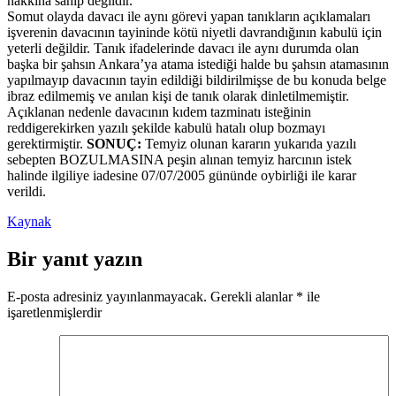
hakkına sahip değildir.
Somut olayda davacı ile aynı görevi yapan tanıkların açıklamaları
işverenin davacının tayininde kötü niyetli davrandığının kabulü için
yeterli değildir. Tanık ifadelerinde davacı ile aynı durumda olan
başka bir şahsın Ankara’ya atama istediği halde bu şahsın atamasının
yapılmayıp davacının tayin edildiği bildirilmişse de bu konuda belge
ibraz edilmemiş ve anılan kişi de tanık olarak dinletilmemiştir.
Açıklanan nedenle davacının kıdem tazminatı isteğinin
reddigerekirken yazılı şekilde kabulü hatalı olup bozmayı
gerektirmiştir.
SONUÇ:
Temyiz olunan kararın yukarıda yazılı
sebepten BOZULMASINA peşin alınan temyiz harcının istek
halinde ilgiliye iadesine 07/07/2005 gününde oybirliği ile karar
verildi.
Kaynak
Bir yanıt yazın
E-posta adresiniz yayınlanmayacak.
Gerekli alanlar
*
ile
işaretlenmişlerdir