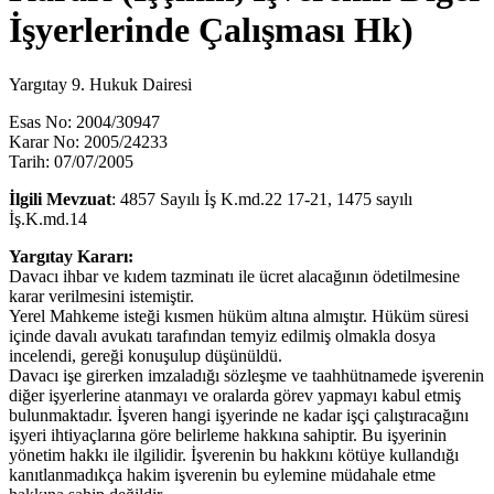
İşyerlerinde Çalışması Hk)
Yargıtay 9. Hukuk Dairesi
Esas No: 2004/30947
Karar No: 2005/24233
Tarih: 07/07/2005
İlgili Mevzuat
: 4857 Sayılı İş K.md.22 17-21, 1475 sayılı
İş.K.md.14
Yargıtay Kararı:
Davacı ihbar ve kıdem tazminatı ile ücret alacağının ödetilmesine
karar verilmesini istemiştir.
Yerel Mahkeme isteği kısmen hüküm altına almıştır. Hüküm süresi
içinde davalı avukatı tarafından temyiz edilmiş olmakla dosya
incelendi, gereği konuşulup düşünüldü.
Davacı işe girerken imzaladığı sözleşme ve taahhütnamede işverenin
diğer işyerlerine atanmayı ve oralarda görev yapmayı kabul etmiş
bulunmaktadır. İşveren hangi işyerinde ne kadar işçi çalıştıracağını
işyeri ihtiyaçlarına göre belirleme hakkına sahiptir. Bu işyerinin
yönetim hakkı ile ilgilidir. İşverenin bu hakkını kötüye kullandığı
kanıtlanmadıkça hakim işverenin bu eylemine müdahale etme