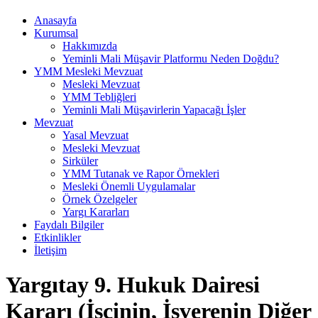
Anasayfa
Kurumsal
Hakkımızda
Yeminli Mali Müşavir Platformu Neden Doğdu?
YMM Mesleki Mevzuat
Mesleki Mevzuat
YMM Tebliğleri
Yeminli Mali Müşavirlerin Yapacağı İşler
Mevzuat
Yasal Mevzuat
Mesleki Mevzuat
Sirküler
YMM Tutanak ve Rapor Örnekleri
Mesleki Önemli Uygulamalar
Örnek Özelgeler
Yargı Kararları
Faydalı Bilgiler
Etkinlikler
İletişim
Yargıtay 9. Hukuk Dairesi
Kararı (İşçinin, İşverenin Diğer