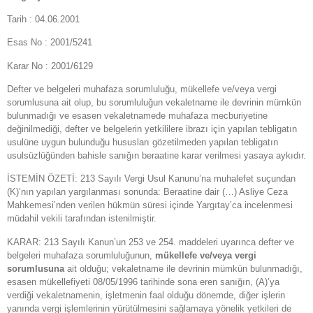
Tarih : 04.06.2001
Esas No : 2001/5241
Karar No : 2001/6129
Defter ve belgeleri muhafaza sorumluluğu, mükellefe ve/veya vergi
sorumlusuna ait olup, bu sorumluluğun vekaletname ile devrinin mümkün
bulunmadığı ve esasen vekaletnamede muhafaza mecburiyetine
değinilmediği, defter ve belgelerin yetkililere ibrazı için yapılan tebligatın
usulüne uygun bulunduğu hususları gözetilmeden yapılan tebligatın
usulsüzlüğünden bahisle sanığın beraatine karar verilmesi yasaya aykıdır.
İSTEMİN ÖZETİ: 213 Sayılı Vergi Usul Kanunu’na muhalefet suçundan
(K)’nın yapılan yargılanması sonunda: Beraatine dair (…) Asliye Ceza
Mahkemesi’nden verilen hükmün süresi içinde Yargıtay’ca incelenmesi
müdahil vekili tarafından istenilmiştir.
KARAR: 213 Sayılı Kanun’un 253 ve 254. maddeleri uyarınca defter ve
belgeleri muhafaza sorumluluğunun,
mükellefe ve/veya vergi
sorumlusuna
ait olduğu; vekaletname ile devrinin mümkün bulunmadığı,
esasen mükellefiyeti 08/05/1996 tarihinde sona eren sanığın, (A)’ya
verdiği vekaletnamenin, işletmenin faal olduğu dönemde, diğer işlerin
yanında vergi işlemlerinin yürütülmesini sağlamaya yönelik yetkileri de