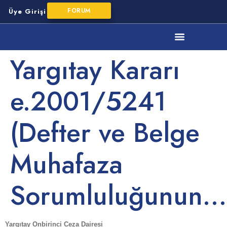
FORUM
Üye Girişi
YMM Mesleki Mevzuat
Yargıtay Kararı
e.2001/5241
(Defter ve Belge
Muhafaza
Sorumluluğunun…
Yargıtay Onbirinci Ceza Dairesi