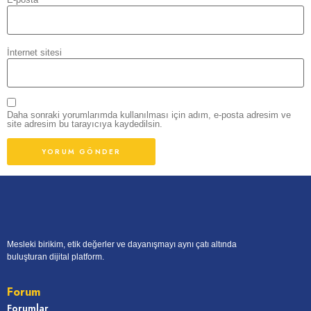
İnternet sitesi
Daha sonraki yorumlarımda kullanılması için adım, e-posta adresim ve
site adresim bu tarayıcıya kaydedilsin.
Mesleki birikim, etik değerler ve dayanışmayı aynı çatı altında
buluşturan dijital platform.
Forum
Forumlar