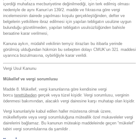
içerdiği muhafaza mecburiyetine değinilmediği, işin terk edilmiş olması
nedeniyle de aynı Kanun’un 139/2. madde ve fıkrasına göre vergi
incelemesinin dairede yapılması koşulu gerçekleştiğinden, defter ve
belgelerin yetkililere ibraz edilmesi için yapılan tebligatın usulüne uygun
bulunduğu gözetilmeden, yapılan tebligatın usulsüzlüğünden bahisle
beraatine karar verilmesi,
Kanuna aykırı, müdahil vekilinin temyiz itirazları bu itibarla yerinde
görülmüş ulduğundan hükmün bu sebepten dolayı CMUK’un 321. maddesi
uyarınca bozulmasına, oybirliğiyle karar verildi.
Vergi Usul Kanunu
Mükellef ve vergi sorumlusu
Madde 8. Mükellef, vergi kanunlarına göre kendisine vergi
borcu
terettübeden
gerçek veya tüzel kişidir. Vergi sorumlusu, verginin
ödenmesi bakımından, alacaklı vergi dairesine karşı muhatap olan kişidir.
Vergi kanunlariyle kabul edilen haller müstesna olmak üzere,
mükellefiyete veya vergi sorumluluğuna müteallik özel mukaveleler vergi
dairelerini bağlamaz. Bu kanunun müteakip maddeleinde geçen “mükelef”
tabiri vergi sorumlularına da şamildir .