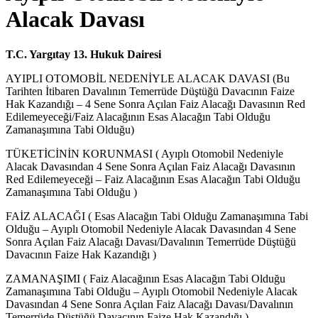
Alacak Davası
T.C. Yargıtay 13. Hukuk Dairesi
AYIPLI OTOMOBİL NEDENİYLE ALACAK DAVASI (Bu
Tarihten İtibaren Davalının Temerrüde Düştüğü Davacının Faize
Hak Kazandığı – 4 Sene Sonra Açılan Faiz Alacağı Davasının Red
Edilemeyeceği/Faiz Alacağının Esas Alacağın Tabi Olduğu
Zamanaşımına Tabi Olduğu)
TÜKETİCİNİN KORUNMASI ( Ayıplı Otomobil Nedeniyle
Alacak Davasından 4 Sene Sonra Açılan Faiz Alacağı Davasının
Red Edilemeyeceği – Faiz Alacağının Esas Alacağın Tabi Olduğu
Zamanaşımına Tabi Olduğu )
FAİZ ALACAĞI ( Esas Alacağın Tabi Olduğu Zamanaşımına Tabi
Olduğu – Ayıplı Otomobil Nedeniyle Alacak Davasından 4 Sene
Sonra Açılan Faiz Alacağı Davası/Davalının Temerrüde Düştüğü
Davacının Faize Hak Kazandığı )
ZAMANAŞIMI ( Faiz Alacağının Esas Alacağın Tabi Olduğu
Zamanaşımına Tabi Olduğu – Ayıplı Otomobil Nedeniyle Alacak
Davasından 4 Sene Sonra Açılan Faiz Alacağı Davası/Davalının
Temerrüde Düştüğü Davacının Faize Hak Kazandığı )