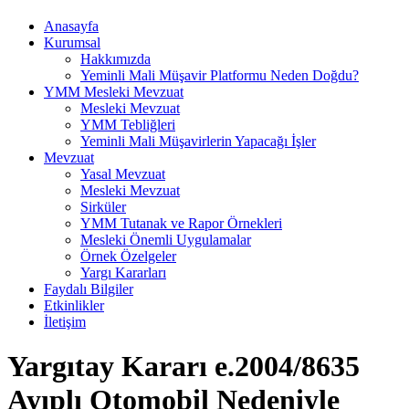
Anasayfa
Kurumsal
Hakkımızda
Yeminli Mali Müşavir Platformu Neden Doğdu?
YMM Mesleki Mevzuat
Mesleki Mevzuat
YMM Tebliğleri
Yeminli Mali Müşavirlerin Yapacağı İşler
Mevzuat
Yasal Mevzuat
Mesleki Mevzuat
Sirküler
YMM Tutanak ve Rapor Örnekleri
Mesleki Önemli Uygulamalar
Örnek Özelgeler
Yargı Kararları
Faydalı Bilgiler
Etkinlikler
İletişim
Yargıtay Kararı e.2004/8635
Ayıplı Otomobil Nedeniyle