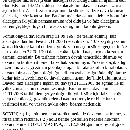
bir değişle faiz alacağı esas alacağın tabi olduğu zaman aşımına tabi
olur. BK.nun 133/2 maddesince alacaklının dava açmasıyla zaman
aşımı kesilir. Ancak zaman aşımının kesilmesi sadece dava konusu
alacak için söz konusudur. Bu durumda davacının talebine konu faiz
alacağının iki yıllık zamanaşımına tabi olduğu ve faiz alacağının
zaman geçtikçe doğan bir alacak olduğunun kabulü gerekir.
Somut olayda davacıya araç 01.09.1997 de teslim edilmiş, faiz
alacağına dair bu dava 21.11.2003 de açılmıştır. 4077 sayılı yasanın
4. maddesinde kabul edilen 2 yıllık zaman aşımı süresi geçmiştir. Ne
var ki davacı 27.08.1999 da alacağa ilişkin davayı açmakla zaman
aşımını kesmiştir. Bu tarihten itibaren davalı temerrüde düşmüş ve
davacı bu tarihten itibaren faize hak kazanmıştır. Yukarıda açıkladığı
üzere faiz alacağı zaman geçtikçe doğan bir alacak olup kural olarak
davacı faiz alacağının doğduğu tarihten asıl alacağın ödendiği tarihe
kadar faiz isteyebilirse de davalı zaman aşımı def’inde bulunmuştur.
Davacı faiz alacağına ilişkin bu davayı 21.11.2003 de açmak ile iki
yıllık zamanaşımı süresini kesmiştir. Bu durumda davacının
21.11.2003 tarihinden geriye doğru iki yıllık süre için faiz alacağını
talep edebileceği gözetilmeden davanın tümüyle reddine karar
verilmesi usul ve yasaya aykırı olup, bozma nedenidir.
SONUÇ :
( 1 ) nolu bentte gösterilen nedenle davacının sair temyiz
itirazlarının reddine, ( 2 ) nolu bentte gösterilen nedenle hükmün
davacı lehine BOZULMASINA, 31.12.2004 gününde oybirliğiyle
karar verildi.