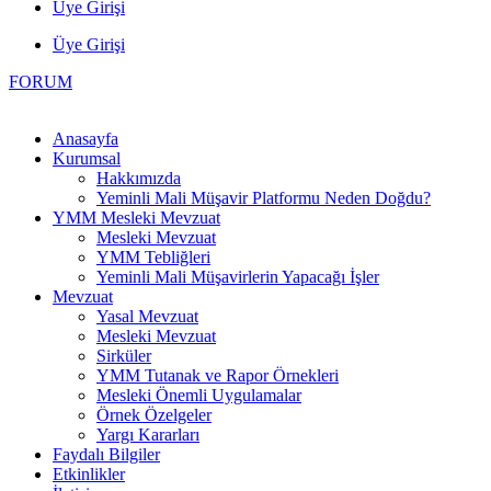
Üye Girişi
Üye Girişi
FORUM
Anasayfa
Kurumsal
Hakkımızda
Yeminli Mali Müşavir Platformu Neden Doğdu?
YMM Mesleki Mevzuat
Mesleki Mevzuat
YMM Tebliğleri
Yeminli Mali Müşavirlerin Yapacağı İşler
Mevzuat
Yasal Mevzuat
Mesleki Mevzuat
Sirküler
YMM Tutanak ve Rapor Örnekleri
Mesleki Önemli Uygulamalar
Örnek Özelgeler
Yargı Kararları
Faydalı Bilgiler
Etkinlikler