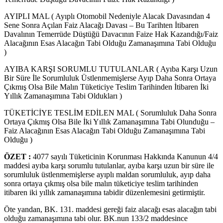
AYIPLI MAL ( Ayıplı Otomobil Nedeniyle Alacak Davasından 4
Sene Sonra Açılan Faiz Alacağı Davası – Bu Tarihten İtibaren
Davalının Temerrüde Düştüğü Davacının Faize Hak Kazandığı/Faiz
Alacağının Esas Alacağın Tabi Olduğu Zamanaşımına Tabi Olduğu
)
AYIBA KARŞI SORUMLU TUTULANLAR ( Ayıba Karşı Uzun
Bir Süre İle Sorumluluk Üstlenmemişlerse Ayıp Daha Sonra Ortaya
Çıkmış Olsa Bile Malın Tüketiciye Teslim Tarihinden İtibaren İki
Yıllık Zamanaşımına Tabi Oldukları )
TÜKETİCİYE TESLİM EDİLEN MAL ( Sorumluluk Daha Sonra
Ortaya Çıkmış Olsa Bile İki Yıllık Zamanaşımına Tabi Olunduğu –
Faiz Alacağının Esas Alacağın Tabi Olduğu Zamanaşımına Tabi
Olduğu )
ÖZET :
4077 sayılı Tüketicinin Korunması Hakkında Kanunun 4/4
maddesi ayıba karşı sorumlu tutulanlar, ayıba karşı uzun bir süre ile
sorumluluk üstlenmemişlerse ayıplı maldan sorumluluk, ayıp daha
sonra ortaya çıkmış olsa bile malın tüketiciye teslim tarihinden
itibaren iki yıllık zamanaşımına tabidir düzenlemesini getirmiştir.
Öte yandan, BK. 131. maddesi gereği faiz alacağı esas alacağın tabi
olduğu zamanaşımına tabi olur. BK.nun 133/2 maddesince