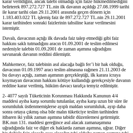
karar verildiğini, ancak talebi olmadığı için faize hükmedilmediğini
belirterek 897.272.727 TL.nin ilk davanın açıldığı 27.08.1999 tarihi
ile karar tarihi olan 29.11.2001 arasında geçen dönem için
1.183.403.022 TL işlemiş faiz ile 897.272.727 TL.nin 29.11.2001
karar tarihinden sonraki faizlerinin tahsiline karar verilmesini
istemiştir.
Davalı, davacının açtığı ilk davada faiz talep etmediği gibi faiz
hakkını saklı tutmadığını aracın 01.09.2001 de teslim edilmesi
nedeniyle talebin 01.09.2001 de zaman aşımına uğradığını
savunarak davanın reddini dilemiştir.
Mahkemece, faiz talebinin asıl alacağa bağlı fer’i bir hak olduğu,
davacının 01.09.1997 aracı teslim almasına rağmen 21.11.2003 de
bu davayı açtığı, zaman aşımının gerçekleştiği, ilk karara icraya
koymayan davacının hakkını kötüye kullandığı gerekçesiyle davanın
reddine karar verilmiş, hüküm davacı tarafça temyiz edilmiştir.
2- 4077 sayılı Tüketicinin Korunması Hakkında Kanunun 4/4
maddesi ayıba karşı sorumlu tutulanlar, ayıba karşı uzun bir süre ile
sorumluluk üstlenmemişlerse ayıplı maldan sorumluluk, ayıp daha
sonra ortaya çıkmış olsa bile malın tüketiciye teslim tarihinden
itibaren iki yıllık zaman aşımına tabidir düzenlemesi getirmiştir.
BK.nun 131. maddesi gereğince asıl alacak zamanaşımına
uğradığında faiz ve diğer ek haklarda zaman aşımına, uğrar. Diğer