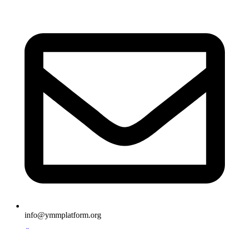
İçeriğe
atla
info@ymmplatform.org