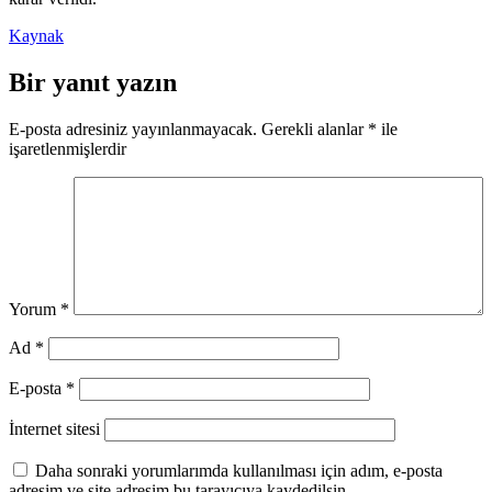
Kaynak
Bir yanıt yazın
E-posta adresiniz yayınlanmayacak.
Gerekli alanlar
*
ile
işaretlenmişlerdir
Yorum
*
Ad
*
E-posta
*
İnternet sitesi
Daha sonraki yorumlarımda kullanılması için adım, e-posta
adresim ve site adresim bu tarayıcıya kaydedilsin.