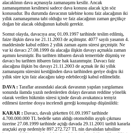
alacaklının dava açmasıyla zamanaşımı kesilir. Ancak
zamanaşımının kesilmesi sadece dava konusu alacak için söz
konusudur. Bu durumda davacının talebine konu faiz alacağının iki
yıllık zamanaşımına tabi olduğu ve faiz alacağının zaman geçtikçe
doğan bir alacak olduğunun kabulü gerekir.
Somut olayda, davacıya araç 01.09.1997 tarihinde teslim edilmiş,
faize ilişkin dava ise 21.11.2003 de açılmıştır. 4077 sayılı yasanın 4.
maddesinde kabul edilen 2 yıllık zaman aşımı süresi geçmiştir. Ne
var ki davacı 27.08.1999 da alacağa ilişkin davayı açmakla zaman
aşımını kesmiştir. Bu tarihten itibaren davalı temerrüde düşmüş ve
davacı bu tarihten itibaren faize hak kazanmıştır. Davacı faiz
alacağına ilişkin bu davayı 21.11.2003 de açmak ile iki yıllık
zamanaşımı süresini kestiğinden dava tarihinden geriye doğru iki
yıllık süre için faiz alacağını talep edebileceği kabul edilmelidir.
DAVA :
Taraflar arasındaki alacak davasının yapılan yargılaması
sonunda ilamda yazılı nedenlerden dolayı davanın reddine yönelik
olarak verilen hükmün süresi içinde davalı avukatınca temyiz
edilmesi üzerine dosya incelendi gereği konuşulup düşünüldü:
KARAR :
Davacı, davalı şirketten 01.09.1997 tarihinde
4.700.000.000 TL bedelle satın aldığı otomobilin ayıplı çıkması
üzerine 27.08.1999 tarihinde açtığı davada 29.11.2001 tarihli kararla
araçtaki ayıp nedeniyle 897.272.727 TL nin davalıdan tahsiline