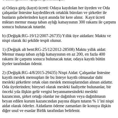
a) Odaya giriş (kayıt) ücreti: Odaya kaydolan her üyeden ve Oda
çalışanlar listesine kaydedilecek ortaklık büroları ve şirketler ile
bunların şubelerinden kayıt anında bir kere alınır. Kayıt ücreti
miktarı memur maaşı taban aylığı katsayısının 300 rakamı ile çarpımı
sonucu bulunacak tutardır.
b) (Değişik:RG-19/12/2007-26735) Yıllık üye aidatları: Maktu ve
nispi olarak iki şekilde tespit olunur.
1) (Değişik alt bent:RG-25/12/2012-28508) Maktu yıllık aidat:
Memur maaşı taban aylığı katsayısının en az 200, en fazla 400
rakamı ile çarpımı sonucu bulunacak tutar, odaya kayıtlı bütün
üyeler tarafından ödenir.
2) (Değişik:RG-4/8/2015-29435) Nispi Aidat: Çalışanlar listesine
kayıtlı meslek mensupları ile bu listeye kayıtlı olmasalar dahi
mesleki şirketlere ortak olan meslek mensuplarından alınan aidattır.
Oda üyelerinden; bireysel olarak mesleki faaliyette bulunanlar, bir
önceki yıla ilişkin gelir vergisi beyannamesindeki mesleki
kazancının, şirket ortağı olanlar ise dağıtılsın veya dağıtılmasın
beyan edilen kurum kazancından payına düşen tutarın % 1’ini nispi
aidat olarak öderler. Aidatların ödeme zamanları ile konuya ilişkin
diğer usul ve esaslar Birlik tarafından belirlenir.