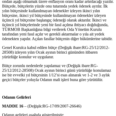
ondan aşağı olmamak üzere enflasyon oranı kadar artırılacağı yazılır.
Bütçede, bütçelerin yüzde onu tutarında yedek ödenek ayrılır. İlk
yılın bütçesinde kullanılmayan ödenekler izleyen ikinci yılın
bütçesine, ikinci yıl bütçesinde kullanılmayan ödenekler izleyen
üçüncü yıl bütçesine başlangıç ödeneği olarak aktarılır. İkinci ve
üçüncü yıl bütçelerinde yeni bir fasıl açılma ihtiyacı doğduğunda,
TÜRMOB Başkanlığına bilgi verilerek Oda Yönetim Kurulu
tarafından yeni fasıl açılır ve gerekli aktarmalar o yıla ait yedek
ödenekten yapılır. Açılan fasıllar bütçenin diğer hükümlerine tabidir.
Genel Kurulca kabul edilen bütçe (Değişik ibare:RG-25/12/2012-
28508) izleyen yılın Ocak ayının birinci gününden itiba­ren
yürürlüğe konulur ve uygulanır.
Bütçe zorunlu nedenlerle yapılamaz ve (Değişik ibare:RG-
25/12/2012-28508) Ocak ayının birinci günü yü­rürlüğe konulamaz
ise bir evvelki yıl bütçesinin 1/12’si esas alınarak ve 1-2 ve 3 aylık
geçici bütçeler yoluyla Odanın mali işleri buna göre yürütülür.
Odanın Gelirleri
MADDE 16
– (Değişik:RG-17/09/2007-26646)
Odanın gelirleri aşağıda gösterilmiştir: