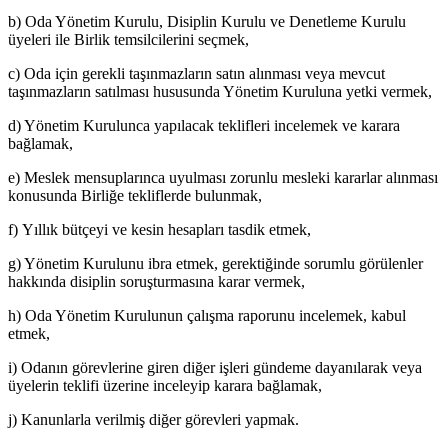
b) Oda Yönetim Kurulu, Disiplin Kurulu ve Denetleme Kurulu
üyeleri ile Birlik temsilcilerini seçmek,
c) Oda için gerekli taşınmazların satın alınması veya mevcut
taşınmazla­rın satılması hususunda Yönetim Kuruluna yetki vermek,
d) Yönetim Kurulunca yapılacak teklifleri incelemek ve karara
bağla­mak,
e) Meslek mensuplarınca uyulması zorunlu mesleki kararlar alınması
ko­nusunda Birliğe tekliflerde bulunmak,
f) Yıllık bütçeyi ve kesin hesapları tasdik etmek,
g) Yönetim Kurulunu ibra etmek, gerektiğinde sorumlu görülenler
hak­kında disiplin soruşturmasına karar vermek,
h) Oda Yönetim Kurulunun çalışma raporunu incelemek, kabul
etmek,
i) Odanın görevlerine giren diğer işleri gündeme dayanılarak veya
üyele­rin teklifi üzerine inceleyip karara bağlamak,
j) Kanunlarla verilmiş diğer görevleri yapmak.