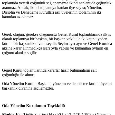
toplantı­da yeterli çoğunluk sağlanamazsa ikinci toplantıda çoğunluk
aranmaz. An­cak, ikinci toplantıya katılan üye sayısı; Yönetim,
Disiplin ve Denetleme Kurulları asıl üyelerinin toplamının iki
katından az olamaz.
Gerek olağan, gerekse olağanüstü Genel Kurul toplantılarında ilk iş
ola­rak toplantıya bir başkan, bir başkan vekili ile iki katip üyeden
kurulu bir başkanlık divanı seçilir. Seçim ayrı ayrı ve Genel Kurulca
aksine karar alınmadıkça işari oyla yapılır ve kullanılan oyların en
çoğunu alanlar seçi­lir.
Genel Kurul toplantılarında kararlar hazır bulunanların salt
çoğunluğu ile alınır.
Oda Yönetim Kurulu Başkanı, yönetim ve denetleme kurulu üyeleri
baş­kanlık divanına seçilemezler.
Oda Yönetim Kurulunun Teşekkülü
Madde 10
– (Değişik birinci fıkra:RG-25/12/2012-28508) Yönetim