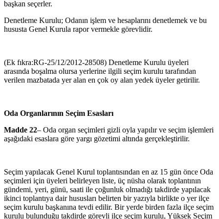
baş­kan seçerler.
Denetleme Kurulu; Odanın işlem ve hesaplarını denetlemek ve bu
hu­susta Genel Kurula rapor vermekle görevlidir.
(Ek fıkra:RG-25/12/2012-28508) Denetleme Kurulu üyeleri
arasında boşalma olursa yerlerine ilgili seçim kurulu tarafından
verilen mazbatada yer alan en çok oy alan yedek üyeler getirilir.
Oda Organlarının Seçim Esasları
Madde 22
– Oda organ seçimleri gizli oyla yapılır ve seçim işlemleri
aşağı­daki esaslara göre yargı gözetimi altında gerçekleştirilir.
Seçim yapılacak Genel Kurul toplantısından en az 15 gün önce Oda
se­çimleri için üyeleri belirleyen liste, üç nüsha olarak toplantının
gündemi, yeri, günü, saati ile çoğunluk olmadığı takdirde yapılacak
ikinci toplantı­ya dair hususları belirten bir yazıyla birlikte o yer ilçe
seçim kurulu baş­kanına tevdi edilir. Bir yerde birden fazla ilçe seçim
kurulu bulunduğu takdirde görevli ilçe seçim kurulu, Yüksek Seçim