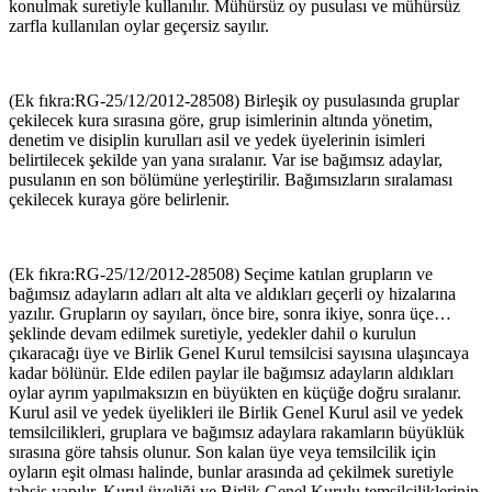
konulmak suretiyle kullanılır. Mühürsüz oy pusulası ve mühürsüz
zarfla kullanılan oylar geçersiz sayılır.
(Ek fıkra:RG-25/12/2012-28508) Birleşik oy pusulasında gruplar
çekilecek kura sırasına göre, grup isimlerinin altında yönetim,
denetim ve disiplin kurulları asil ve yedek üyelerinin isimleri
belirtilecek şekilde yan yana sıralanır. Var ise bağımsız adaylar,
pusulanın en son bölümüne yerleştirilir. Bağımsızların sıralaması
çekilecek kuraya göre belirlenir.
(Ek fıkra:RG-25/12/2012-28508) Seçime katılan grupların ve
bağımsız adayların adları alt alta ve aldıkları geçerli oy hizalarına
yazılır. Grupların oy sayıları, önce bire, sonra ikiye, sonra üçe…
şeklinde devam edilmek suretiyle, yedekler dahil o kurulun
çıkaracağı üye ve Birlik Genel Kurul temsilcisi sayısına ulaşıncaya
kadar bölünür. Elde edilen paylar ile bağımsız adayların aldıkları
oylar ayrım yapılmaksızın en büyükten en küçüğe doğru sıralanır.
Kurul asil ve yedek üyelikleri ile Birlik Genel Kurul asil ve yedek
temsilcilikleri, gruplara ve bağımsız adaylara rakamların büyüklük
sırasına göre tahsis olunur. Son kalan üye veya temsilcilik için
oyların eşit olması halinde, bunlar arasında ad çekilmek suretiyle
tahsis yapılır. Kurul üyeliği ve Birlik Genel Kurulu temsilciliklerinin