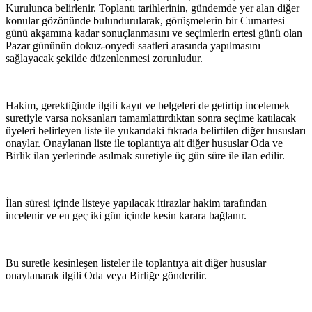
Kurulunca belirlenir. Toplantı tarihlerinin, gündemde yer alan diğer
konular gözönünde bu­lundurularak, görüşmelerin bir Cumartesi
günü akşamına kadar sonuç­lanmasını ve seçimlerin ertesi günü olan
Pazar gününün dokuz-onyedi saatleri arasında yapılmasını
sağlayacak şekilde düzenlenmesi zorunlu­dur.
Hakim, gerektiğinde ilgili kayıt ve belgeleri de getirtip incelemek
suretiy­le varsa noksanları tamamlattırdıktan sonra seçime katılacak
üyeleri be­lirleyen liste ile yukarıdaki fıkrada belirtilen diğer hususları
onaylar. Onaylanan liste ile toplantıya ait diğer hususlar Oda ve
Birlik ilan yerle­rinde asılmak suretiyle üç gün süre ile ilan edilir.
İlan süresi içinde listeye yapılacak itirazlar hakim tarafından
incelenir ve en geç iki gün içinde kesin karara bağlanır.
Bu suretle kesinleşen listeler ile toplantıya ait diğer hususlar
onaylanarak ilgili Oda veya Birliğe gönderilir.