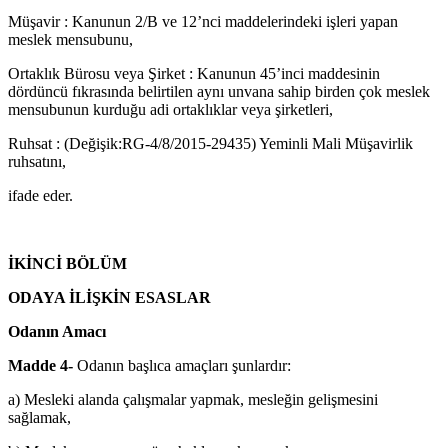
Müşavir : Kanunun 2/B ve 12’nci maddelerindeki işleri yapan
meslek mensubunu,
Ortaklık Bürosu veya Şirket : Kanunun 45’inci maddesinin
dördüncü fıkrasında belirtilen aynı unvana sahip birden çok meslek
mensubunun kurduğu adi ortaklıklar veya şirketle­ri,
Ruhsat : (Değişik:RG-4/8/2015-29435) Yeminli Mali Müşavirlik
ruhsatını,
ifade eder.
İKİNCİ BÖLÜM
ODAYA İLİŞKİN ESASLAR
Odanın Amacı
Madde 4-
Odanın başlıca amaçları şunlardır:
a) Mesleki alanda çalışmalar yapmak, mesleğin gelişmesini
sağlamak,