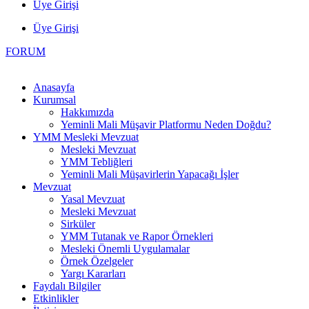
Üye Girişi
Üye Girişi
FORUM
Anasayfa
Kurumsal
Hakkımızda
Yeminli Mali Müşavir Platformu Neden Doğdu?
YMM Mesleki Mevzuat
Mesleki Mevzuat
YMM Tebliğleri
Yeminli Mali Müşavirlerin Yapacağı İşler
Mevzuat
Yasal Mevzuat
Mesleki Mevzuat
Sirküler
YMM Tutanak ve Rapor Örnekleri
Mesleki Önemli Uygulamalar
Örnek Özelgeler
Yargı Kararları
Faydalı Bilgiler
Etkinlikler