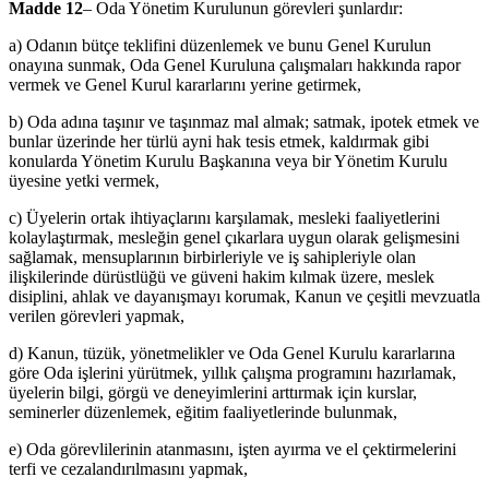
Madde 12
– Oda Yönetim Kurulunun görevleri şunlardır:
a) Odanın bütçe teklifini düzenlemek ve bunu Genel Kurulun
onayına sunmak, Oda Genel Kuruluna çalışmaları hakkında rapor
vermek ve Genel Kurul kararlarını yerine getirmek,
b) Oda adına taşınır ve taşınmaz mal almak; satmak, ipotek etmek ve
bunlar üzerinde her türlü ayni hak tesis etmek, kaldırmak gibi
konularda Yönetim Kurulu Başkanına veya bir Yönetim Kurulu
üyesine yetki ver­mek,
c) Üyelerin ortak ihtiyaçlarını karşılamak, mesleki faaliyetlerini
kolaylaş­tırmak, mesleğin genel çıkarlara uygun olarak gelişmesini
sağlamak, mensuplarının birbirleriyle ve iş sahipleriyle olan
ilişkilerinde dürüstlüğü ve güveni hakim kılmak üzere, meslek
disiplini, ahlak ve dayanışmayı ko­rumak, Kanun ve çeşitli mevzuatla
verilen görevleri yapmak,
d) Kanun, tüzük, yönetmelikler ve Oda Genel Kurulu kararlarına
göre Oda işlerini yürütmek, yıllık çalışma programını hazırlamak,
üyelerin bil­gi, görgü ve deneyimlerini arttırmak için kurslar,
seminerler düzenlemek, eğitim faaliyetlerinde bulunmak,
e) Oda görevlilerinin atanmasını, işten ayırma ve el çektirmelerini
terfi ve cezalandırılmasını yapmak,