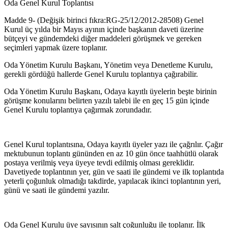
Oda Genel Kurul Toplantısı
Madde 9- (Değişik birinci fıkra:RG-25/12/2012-28508) Genel
Kurul üç yılda bir Mayıs ayının içinde başkanın daveti üzerine
bütçeyi ve gündemdeki diğer maddeleri görüşmek ve gereken
seçimleri yapmak üzere toplanır.
Oda Yönetim Kurulu Başkanı, Yönetim veya Denetleme Kurulu,
gerekli gördüğü hallerde Genel Kurulu toplantıya çağırabilir.
Oda Yönetim Kurulu Başkanı, Odaya kayıtlı üyelerin beşte birinin
görüş­me konularını belirten yazılı talebi ile en geç 15 gün içinde
Genel Kurulu toplantıya çağırmak zorundadır.
Genel Kurul toplantısına, Odaya kayıtlı üyeler yazı ile çağrılır. Çağır
mektubunun toplantı gününden en az 10 gün önce taahhütlü olarak
pos­taya verilmiş veya üyeye tevdi edilmiş olması gereklidir.
Davetiyede top­lantının yer, gün ve saati ile gündemi ve ilk toplantıda
yeterli çoğunluk olmadığı takdirde, yapılacak ikinci toplantının yeri,
günü ve saati ile gün­demi yazılır.
Oda Genel Kurulu üye sayısının salt çoğunluğu ile toplanır. İlk