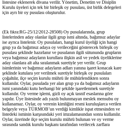
listesine eklenerek divana verilir. Yönetim, Denetim ve Disiplin
Kurulu üyeleri için tek bir birleşik oy pusulası, üst birlik delegeleri
için ayrı bir oy pusulası oluşturulur.
(Ek fıkra:RG-25/12/2012-28508) Oy pusulalarında, grup
listelerinden aday olanlar ilgili grup ismi altında, bağımsız adaylar
ise ayrıca listelenir. Oy pusulaları, hangi kurul üyeliği için hangi
grup ya da bağımsız adaya oy verileceğini gösterecek birleşik oy
pusulası şeklinde hazırlanır ve pusulanın ilgili sütununda grupların
veya bağımsız adayların kurullara ilişkin asil ve yedek üyeliklerine
aday olanlara alt alta sıralanmak suretiyle yer verilir. Grup
isimlerinin ve bağımsız adayların adları yanına işaret konacak kare
şeklinde kutulara yer verilmek suretiyle birleşik oy pusulaları
çoğaltılır, ilçe seçim kurulu mührü ile mühürlendikten sonra
kullanılır. Oylar, pusulada yer alan grup ya da bağımsız adayların
ismi yanındaki kutu herhangi bir şekilde işaretlenmek suretiyle
kullanılır. Oy verme işlemi, gizli oy açık tasnif esaslarına göre
yapılır. Üye listesinde adı yazılı bulunmayan meslek mensubu oy
kullanamaz. Oylar, oy verenin kimliğini resmi kuruluşlarca verilen
belgeyle veya TÜRMOB’un verdiği kimlikle ispat etmesinden ve
listedeki isminin karşısındaki yeri imzalamasından sonra kullanılır.
Oylar, üzerinde ilçe seçim kurulu mührü bulunan ve oy verme
sırasında sandık kurulu başkanı tarafından verilecek zarflara