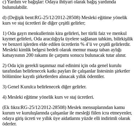
c) Yardım ve bağışlar: Odaya ihtiyari olarak bağış yardımda
bulunulabilir.
d) (Değişik bent:RG-25/12/2012-28508) Mesleki eğitime yönelik
kurs ve staj ücretleri ile diğer çeşitli gelirler;
1) Oda gayrı menkullerinin kira gelirleri, her türlü faiz ve menkul
kıymet gelirleri, Oda aracılığıyla üyelere sağlanan tahkim, bilirkişilik
ve benzeri işlerden elde edilen ücretlerin % 4’ü ve çeşitli gelirlerdir.
Mesleki kimlik belgesi bedeli olarak memur maaşı taban aylığı
katsayısının 200 rakamı ile çarpımı sonucu bulunacak tutar alınır.
2) Oda için gerekli taşınmaz mal edinimi için oda genel kurulu
tarafından belirlenecek katkı payları ile çalışanlar listesinin şirketler
bölümüne kayıtlı şirketlerden alınacak yıllık ödentiler.
3) Genel Kurulca belirlenecek diğer gelirler.
4) Mesleki eğitime yönelik kurs ve staj ücretleri.
(Ek fıkra:RG-25/12/2012-28508) Meslek mensuplarından kamu
kurum ve kuruluşlarında çalışanlar ile mesleği fiilen icra etmeyenler,
odaya giriş ücreti ve yıllık üye aidatlarını yüzde elli indirimli olarak
öderler.