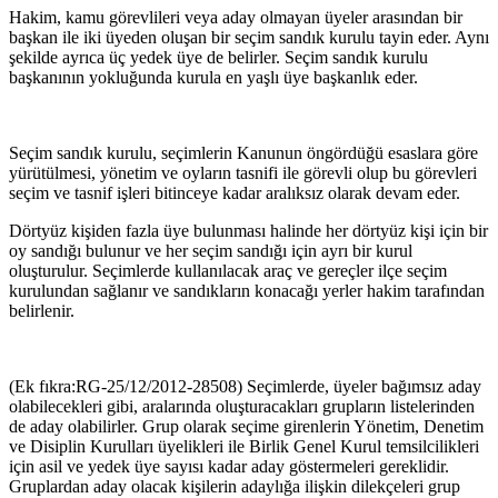
Hakim, kamu görevlileri veya aday olmayan üyeler arasından bir
başkan ile iki üyeden oluşan bir seçim sandık kurulu tayin eder. Aynı
şekilde ay­rıca üç yedek üye de belirler. Seçim sandık kurulu
başkanının yokluğunda kurula en yaşlı üye başkanlık eder.
Seçim sandık kurulu, seçimlerin Kanunun öngördüğü esaslara göre
yürü­tülmesi, yönetim ve oyların tasnifi ile görevli olup bu görevleri
seçim ve tasnif işleri bitinceye kadar aralıksız olarak devam eder.
Dörtyüz kişiden fazla üye bulunması halinde her dörtyüz kişi için bir
oy sandığı bulunur ve her seçim sandığı için ayrı bir kurul
oluşturulur. Se­çimlerde kullanılacak araç ve gereçler ilçe seçim
kurulundan sağlanır ve sandıkların konacağı yerler hakim tarafından
belirlenir.
(Ek fıkra:RG-25/12/2012-28508) Seçimlerde, üyeler bağımsız aday
olabilecekleri gibi, aralarında oluşturacakları grupların listelerinden
de aday olabilirler. Grup olarak seçime girenlerin Yönetim, Denetim
ve Disiplin Kurulları üyelikleri ile Birlik Genel Kurul temsilcilikleri
için asil ve yedek üye sayısı kadar aday göstermeleri gereklidir.
Gruplardan aday olacak kişilerin adaylığa ilişkin dilekçeleri grup