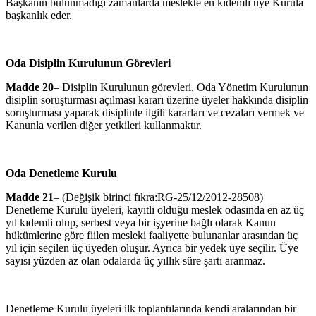
Başkanın bulunmadığı zamanlarda meslekte en kıdemli üye Kurula
başkanlık eder.
Oda Disiplin Kurulunun Görevleri
Madde 20
– Disiplin Kurulunun görevleri, Oda Yönetim Kurulunun
disip­lin soruşturması açılması kararı üzerine üyeler hakkında disiplin
soruş­turması yaparak disiplinle ilgili kararları ve cezaları vermek ve
Kanunla verilen diğer yetkileri kullanmaktır.
Oda Denetleme Kurulu
Madde 21
– (Değişik birinci fıkra:RG-25/12/2012-28508)
Denetleme Kurulu üyeleri, kayıtlı olduğu meslek odasında en az üç
yıl kıdemli olup, serbest veya bir işyerine bağlı olarak Kanun
hükümlerine göre fiilen mesleki faaliyette bulunanlar arasından üç
yıl için seçilen üç üyeden oluşur. Ayrıca bir yedek üye seçilir. Üye
sayısı yüzden az olan odalarda üç yıllık süre şartı aranmaz.
Denetleme Kurulu üyeleri ilk toplantılarında kendi aralarından bir