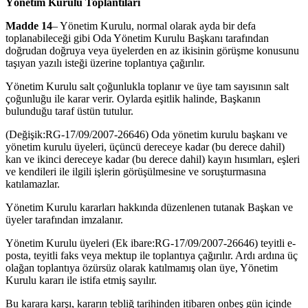
Yönetim Kurulu Toplantıları
Madde 14
– Yönetim Kurulu, normal olarak ayda bir defa
toplanabileceği gibi Oda Yönetim Kurulu Başkanı tarafından
doğrudan doğruya veya üyelerden en az ikisinin görüşme konusunu
taşıyan yazılı isteği üzerine toplantıya çağırılır.
Yönetim Kurulu salt çoğunlukla toplanır ve üye tam sayısının salt
çoğun­luğu ile karar verir. Oylarda eşitlik halinde, Başkanın
bulunduğu taraf üs­tün tutulur.
(Değişik:RG-17/09/2007-26646) Oda yönetim kurulu başkanı ve
yönetim kurulu üyeleri, üçüncü dereceye kadar (bu derece dahil)
kan ve ikinci dereceye kadar (bu derece dahil) kayın hısımları, eşleri
ve kendileri ile ilgili işlerin görüşülmesine ve soruşturmasına
katılamazlar.
Yönetim Kurulu kararları hakkında düzenlenen tutanak Başkan ve
üye­ler tarafından imzalanır.
Yönetim Kurulu üyeleri (Ek ibare:RG-17/09/2007-26646) teyitli e-
posta, teyitli faks veya mektup ile toplantıya çağırılır. Ardı ardına üç
olağan toplantıya özürsüz olarak katılmamış olan üye, Yönetim
Kurulu kararı ile istifa etmiş sayılır.
Bu karara karşı, kararın tebliğ tarihinden itibaren onbeş gün içinde