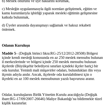
b) Meslek onurunu ve üye haklarını korumak,
c) Mesleğin uygulanmasıyla ilgili normları geliştirmek, eğitim ve
kamu kurumlarıyla işbirliği yaparak mesleki eğitimin gelişmesine
katkıda bu­lunmak,
d) Üyeler arasında dayanışmayı sağlamak ve haksız rekabeti
önlemek.
Odanın Kuruluşu
Madde 5
– (Değişik birinci fıkra:RG-25/12/2012-28508) Bölgesi
içinde kendi mesleği konusunda en az 250 meslek mensubu bulunan
il merkezlerinde ve bölgesi içinde 250 meslek mensubu bulunan
ilçelerde (Büyükşehir belediyesi sınırları içindeki ilçeler hariç) bir
oda kurulur. Yeminli mali müşavirler odaları, bulundukları ilin veya
ilçenin adıyla anılır. Ancak, ilçelerde oda kurulabilmesi için o
ilçedeki en az 100 meslek mensubunun yazılı başvurusu aranır.
Odalar, kuruluşlarını Birlik Yönetim Kurulu aracılığıyla (Değişik
ibare:RG-17/09/2007-26646) Maliye Bakanlığı’na bildirmekle tüzel
kişilik kazanırlar.