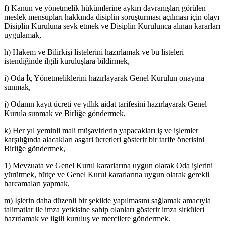
f) Kanun ve yönetmelik hükümlerine aykırı davranışları görülen
meslek mensupları hakkında disiplin soruşturması açılması için olayı
Disiplin Kuruluna sevk etmek ve Disiplin Kurulunca alınan kararları
uygulamak,
h) Hakem ve Bilirkişi listelerini hazırlamak ve bu listeleri
istendiğinde il­gili kuruluşlara bildirmek,
i) Oda İç Yönetmeliklerini hazırlayarak Genel Kurulun onayına
sunmak,
j) Odanın kayıt ücreti ve yıllık aidat tarifesini hazırlayarak Genel
Kurula sunmak ve Birliğe göndermek,
k) Her yıl yeminli mali müşavirlerin yapacakları iş ve işlemler
karşılığın­da alacakları asgari ücretleri gösterir bir tarife önerisini
Birliğe gönder­mek,
1) Mevzuata ve Genel Kurul kararlarına uygun olarak Oda işlerini
yürüt­mek, bütçe ve Genel Kurul kararlarına uygun olarak gerekli
harcamaları yapmak,
m) İşlerin daha düzenli bir şekilde yapılmasını sağlamak amacıyla
tali­matlar ile imza yetkisine sahip olanları gösterir imza sirküleri
hazırlamak ve ilgili kuruluş ve mercilere göndermek.