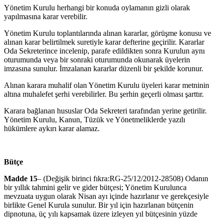
Yönetim Kurulu herhangi bir konuda oylamanın gizli olarak
yapılmasına karar verebilir.
Yönetim Kurulu toplantılarında alınan kararlar, görüşme konusu ve
alı­nan karar belirtilmek suretiyle karar defterine geçirilir. Kararlar
Oda Sekreterince incelenip, parafe edildikten sonra Kurulun aynı
oturumun­da veya bir sonraki oturumunda okunarak üyelerin
imzasına sunulur. İm­zalanan kararlar düzenli bir şekilde korunur.
Alınan karara muhalif olan Yönetim Kurulu üyeleri karar metninin
altı­na muhalefet şerhi verebilirler. Bu şerhin geçerli olması şarttır.
Karara bağlanan hususlar Oda Sekreteri tarafından yerine getirilir.
Yö­netim Kurulu, Kanun, Tüzük ve Yönetmeliklerde yazılı
hükümlere aykırı karar alamaz.
Bütçe
Madde 15
– (Değişik birinci fıkra:RG-25/12/2012-28508) Odanın
bir yıllık tahmini gelir ve gider bütçesi; Yönetim Kurulunca
mevzuata uygun olarak Nisan ayı içinde hazırlanır ve gerekçesiyle
birlikte Genel Kurula sunulur. Bir yıl için hazırlanan bütçenin
dipnotuna, üç yılı kapsamak üzere izleyen yıl bütçesinin yüzde