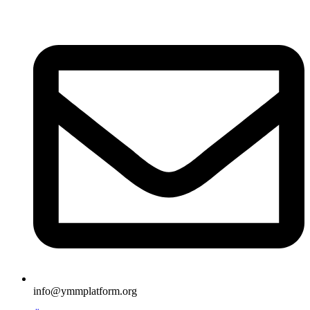
İçeriğe
atla
info@ymmplatform.org