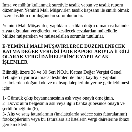
İmza ve mühür kullanmak suretiyle tasdik yapan ve tasdik raporu
düzenleyen Yeminli Mali Müşavirler, tasdik kapsamı ile sınırlı olmak
üzere tasdikin doruluğundan sorumludurlar.
Yeminli Mali Müşavirler, yaptıkları tasdikin doğru olmaması halinde
ziyaa uğratılan vergilerden ve kesilecek cezalardan mükellefle
birlikte müştereken ve müsteselsilen sorumlu tutulurlar.
E-YEMİNLİ MALİ MÜŞAVİRLERCE DÜZENLENECEK
KATMA DEĞER VERGİSİ İADE RAPORLARIYLA İLGİLİ
OLARAK VERGİ DAİRELERİNCE YAPILACAK
İŞLEMLER
Bilindiği üzere 28 ve 30 Seri NO.lu Katma Değer Vergisi Genel
Tebliğleri uyarınca ihracat teslimleri ile ihraç kaydıyla yapılan
teslimlerden doğan iade ve mahsup taleplerinin yerine getirilebilmesi
için;
1- Gümrük çıkış beyannamesinin aslı veya onaylı örneğinin,
2- Döviz alım belgesinin asıl veya ilgili banka şubesince onaylı ve
şerhli örneğinin
(6),
3- Alış ve satış faturalarının (imalatçılarda sadece satış faturalarının)
fotokopilerinin veya bu faturalara ait listelerin vergi dairelerine ibrazı
gerekmektedir.