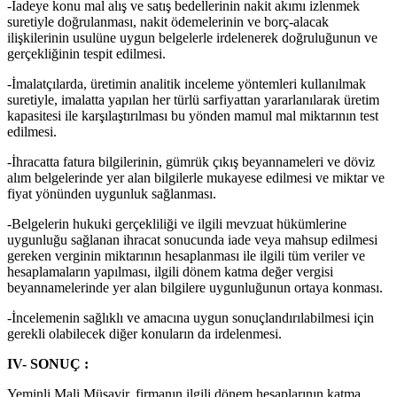
-İadeye konu mal alış ve satış bedellerinin nakit akımı izlenmek
suretiyle doğrulanması, nakit ödemelerinin ve borç-alacak
ilişkilerinin usulüne uygun belgelerle irdelenerek doğruluğunun ve
gerçekliğinin tespit edilmesi.
-İmalatçılarda, üretimin analitik inceleme yöntemleri kullanılmak
suretiyle, imalatta yapılan her türlü sarfiyattan yararlanılarak üretim
kapasitesi ile karşılaştırılması bu yönden mamul mal miktarının test
edilmesi.
-İhracatta fatura bilgilerinin, gümrük çıkış beyannameleri ve döviz
alım belgelerinde yer alan bilgilerle mukayese edilmesi ve miktar ve
fiyat yönünden uygunluk sağlanması.
-Belgelerin hukuki gerçekliliği ve ilgili mevzuat hükümlerine
uygunluğu sağlanan ihracat sonucunda iade veya mahsup edilmesi
gereken verginin miktarının hesaplanması ile ilgili tüm veriler ve
hesaplamaların yapılması, ilgili dönem katma değer vergisi
beyannamelerinde yer alan bilgilere uygunluğunun ortaya konması.
-İncelemenin sağlıklı ve amacına uygun sonuçlandırılabilmesi için
gerekli olabilecek diğer konuların da irdelenmesi.
IV- SONUÇ :
Yeminli Mali Müşavir, firmanın ilgili dönem hesaplarının katma