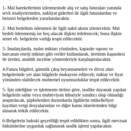
1- Mal hareketlerinin izlenmesinde alış ve satış faturaları yanında
sevk irsaliyelerinden, nakliyat giderleri ile ilgili faturalardan ve
benzeri belgelerden yararlanılacaktır.
2- Mal bedelinin ödenmesi ile ilgili nakit akımı izlenecektir. Mal
bedeli ödenmemiş ise boç-alacak ilişkisi irdelenecek; buna ilişkin
senet vb. belgelerin varlığı tespit edilecektir.
3- İmalatçılarda, malın miktarı yönünden, kapasite raporu ve
harcanan enerji miktarı gibi veriler kullanılarak, üretimin kapasitesi
ile üretim, analitik incelme yöntemleriyle karşılaştırılacaktır.
4-Fatura bilgileri, gümrük çıkış beyannameleri ve döviz alım
belgelerinde yer alan bilgilerle mukayese edilecek; miktar ve fiyat
yönünden olabilecek muhtemel uyumsuzluklar tespit edilecektir.
5- İşin niteliğine ve işletmenin türüne göre, tasdike dayanak yapılan
belgelerin sahte veya muhteviyatı itibariyle yanıltıcı olup olmadığı
araştırılacak, şüphelenilen durumlarda ilgililerin mükellefiyet
kayıtları vergi dosyalarından ve diğer kamu idarelerinden bilgi
alınarak tetkik edilecektir.
6-Belgelerin hukuki geçerliliği tespit edildikten sonra, ilgili mevzuat
hükümlerine uygunluk sağlanarak tasdik işlemi yapılacaktır.