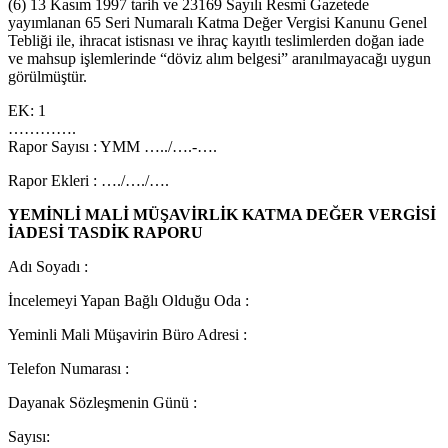
(6) 13 Kasım 1997 tarih ve 23169 Sayılı Resmi Gazetede
yayımlanan 65 Seri Numaralı Katma Değer Vergisi Kanunu Genel
Tebliği ile, ihracat istisnası ve ihraç kayıtlı teslimlerden doğan iade
ve mahsup işlemlerinde “döviz alım belgesi” aranılmayacağı uygun
görülmüştür.
EK: 1
………….
Rapor Sayısı : YMM …../….-….
Rapor Ekleri : …./…./….
YEMİNLİ MALİ MÜŞAVİRLİK KATMA DEĞER VERGİSİ
İADESİ TASDİK RAPORU
Adı Soyadı :
İncelemeyi Yapan Bağlı Olduğu Oda :
Yeminli Mali Müşavirin Büro Adresi :
Telefon Numarası :
Dayanak Sözleşmenin Günü :
Sayısı: