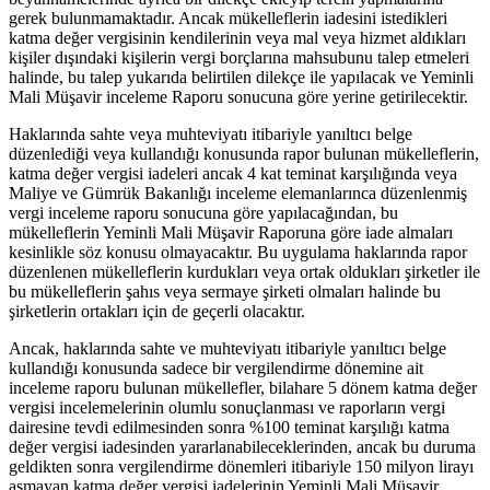
gerek bulunmamaktadır. Ancak mükelleflerin iadesini istedikleri
katma değer vergisinin kendilerinin veya mal veya hizmet aldıkları
kişiler dışındaki kişilerin vergi borçlarına mahsubunu talep etmeleri
halinde, bu talep yukarıda belirtilen dilekçe ile yapılacak ve Yeminli
Mali Müşavir inceleme Raporu sonucuna göre yerine getirilecektir.
Haklarında sahte veya muhteviyatı itibariyle yanıltıcı belge
düzenlediği veya kullandığı konusunda rapor bulunan mükelleflerin,
katma değer vergisi iadeleri ancak 4 kat teminat karşılığında veya
Maliye ve Gümrük Bakanlığı inceleme elemanlarınca düzenlenmiş
vergi inceleme raporu sonucuna göre yapılacağından, bu
mükelleflerin Yeminli Mali Müşavir Raporuna göre iade almaları
kesinlikle söz konusu olmayacaktır. Bu uygulama haklarında rapor
düzenlenen mükelleflerin kurdukları veya ortak oldukları şirketler ile
bu mükelleflerin şahıs veya sermaye şirketi olmaları halinde bu
şirketlerin ortakları için de geçerli olacaktır.
Ancak, haklarında sahte ve muhteviyatı itibariyle yanıltıcı belge
kullandığı konusunda sadece bir vergilendirme dönemine ait
inceleme raporu bulunan mükellefler, bilahare 5 dönem katma değer
vergisi incelemelerinin olumlu sonuçlanması ve raporların vergi
dairesine tevdi edilmesinden sonra %100 teminat karşılığı katma
değer vergisi iadesinden yararlanabileceklerinden, ancak bu duruma
geldikten sonra vergilendirme dönemleri itibariyle 150 milyon lirayı
aşmayan katma değer vergisi iadelerinin Yeminli Mali Müşavir