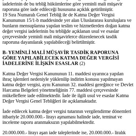
iadelerinin de bu tebliğ hükümlerine göre yeminli mali müşavir
raporuna göre iade edileceği hususuna açıklık getirilmiştir.
19 Sıra Numaralı Genel Tebliğ ile de Katma Değer Vergisi
Kanununun 15/1-b maddesinde yer alan Uluslararası kuruluşlara ve
bunların mensuplarına yapılan teslim ve hizmetlerden doğan katma
değer vergisi iadelerinin bu tebliğde açıklanan usul ve esaslar
çerçevesinde yeminli mali müşavirlerce düzenlenecek tasdik
raporuna dayanılarak yapılabileceği belirtilmiştir.
B- YEMİNLİ MALİ MÜŞAVİR TASDİK RAPORUNA
GÖRE YAPILABİLECEK KATMA DEĞER VERGİSİ
İADELERİNE İLİŞKİN ESASLAR
(2)
Katma Değer Vergisi Kanununun 11. maddesi uyarınca yapılan
ihraç işlemleri nedeniyle yüklenilip indirim konusu yapılmayan
katma değer vergisi, aynı Kanunun 32. maddesi gereğince ve Devlet
Harcama Belgeleri yönetmeliğinin 77. maddesi çerçevesinde
mükelleflere iade edilmektedir. İade ile ilgili usul ve esaslar Katma
Değer Vergisi Genel Tebliğleri ile açıklamaktadır.
İade edilecek katma değer vergisi tutarının vergilendirme dönemleri
itibariyle 20.000.000.- lirayı aşmaması halinde iade, teminat ve
inceleme raporu aranmaksızın yapılabilmektedir.
20.000.000.- lirayı aşan iade taleplerinde ise, 20.000.000.- liralık