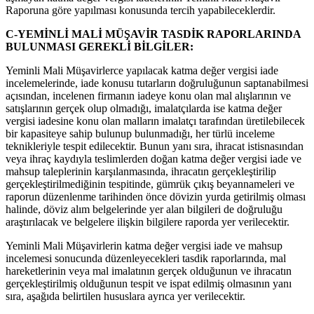
Raporuna göre yapılması konusunda tercih yapabileceklerdir.
C-YEMİNLİ MALİ MÜŞAVİR TASDİK RAPORLARINDA
BULUNMASI GEREKLİ BİLGİLER:
Yeminli Mali Müşavirlerce yapılacak katma değer vergisi iade
incelemelerinde, iade konusu tutarların doğruluğunun saptanabilmesi
açısından, incelenen firmanın iadeye konu olan mal alışlarının ve
satışlarının gerçek olup olmadığı, imalatçılarda ise katma değer
vergisi iadesine konu olan malların imalatçı tarafından üretilebilecek
bir kapasiteye sahip bulunup bulunmadığı, her türlü inceleme
teknikleriyle tespit edilecektir. Bunun yanı sıra, ihracat istisnasından
veya ihraç kaydıyla teslimlerden doğan katma değer vergisi iade ve
mahsup taleplerinin karşılanmasında, ihracatın gerçekleştirilip
gerçekleştirilmediğinin tespitinde, gümrük çıkış beyannameleri ve
raporun düzenlenme tarihinden önce dövizin yurda getirilmiş olması
halinde, döviz alım belgelerinde yer alan bilgileri de doğruluğu
araştırılacak ve belgelere ilişkin bilgilere raporda yer verilecektir.
Yeminli Mali Müşavirlerin katma değer vergisi iade ve mahsup
incelemesi sonucunda düzenleyecekleri tasdik raporlarında, mal
hareketlerinin veya mal imalatının gerçek olduğunun ve ihracatın
gerçekleştirilmiş olduğunun tespit ve ispat edilmiş olmasının yanı
sıra, aşağıda belirtilen hususlara ayrıca yer verilecektir.