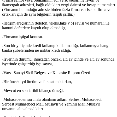
-Firma sahibi veya ortaklarının adı ve soyadları ile işyeri ve
ikametgah adresleri, bağlı oldukları vergi dairesi ve hesap numaraları
(Firmanın bulunduğu adreste birden fazla firma var ise bu firma ve
ortakları için de aynı bilgilerin tespiti şarttır.)
-İletişim araçlarının (telefon, teleks,faks v.b) sayısı ve numaralı ile
kanuni defterlere kayıtlı olup olmadığı,
-Firmanın iştigal konusu.
-Son bir yıl içinde kredi kullanıp kullanmadığı, kullanmışsa hangi
banka şubelerinden ne miktar kredi aldığı,
-İşyerinin durumu, ihracattan önceki altı ay içinde ve altı ay sonunda
işyerinde çalıştırdığı işçi sayısı,
-Varsa Sanayi Sicil Belgesi ve Kapasite Raporu Özeti.
-Bir önceki yıl üretim ve ihracat miktarları,
-Mevcut en son tarihli bilanço örneği.
-Muhasebeden sorumlu olanların adları, Serbest Muhasebeci,
Serbest Muhasebeci Mali Müşavir ve Yeminli Mali Müşavir
unvanını alıp almadıkları.