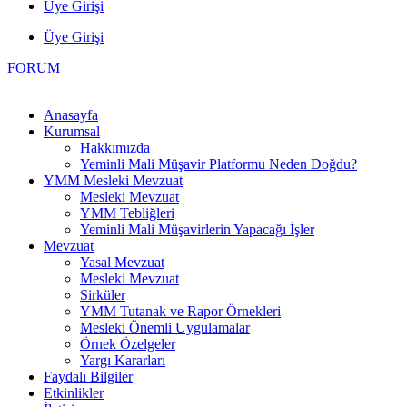
Üye Girişi
Üye Girişi
FORUM
Anasayfa
Kurumsal
Hakkımızda
Yeminli Mali Müşavir Platformu Neden Doğdu?
YMM Mesleki Mevzuat
Mesleki Mevzuat
YMM Tebliğleri
Yeminli Mali Müşavirlerin Yapacağı İşler
Mevzuat
Yasal Mevzuat
Mesleki Mevzuat
Sirküler
YMM Tutanak ve Rapor Örnekleri
Mesleki Önemli Uygulamalar
Örnek Özelgeler
Yargı Kararları
Faydalı Bilgiler
Etkinlikler