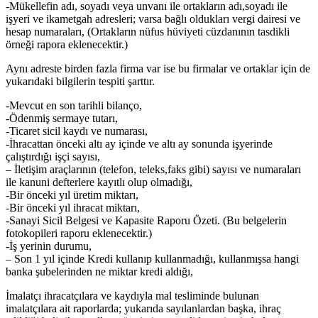
-Mükellefin adı, soyadı veya unvanı ile ortakların adı,soyadı ile
işyeri ve ikametgah adresleri; varsa bağlı oldukları vergi dairesi ve
hesap numaraları, (Ortakların nüfus hüviyeti cüzdanının tasdikli
örneği rapora eklenecektir.)
Aynı adreste birden fazla firma var ise bu firmalar ve ortaklar için de
yukarıdaki bilgilerin tespiti şarttır.
-Mevcut en son tarihli bilanço,
-Ödenmiş sermaye tutarı,
-Ticaret sicil kaydı ve numarası,
-İhracattan önceki altı ay içinde ve altı ay sonunda işyerinde
çalıştırdığı işçi sayısı,
– İletişim araçlarının (telefon, teleks,faks gibi) sayısı ve numaraları
ile kanuni defterlere kayıtlı olup olmadığı,
-Bir önceki yıl üretim miktarı,
-Bir önceki yıl ihracat miktarı,
-Sanayi Sicil Belgesi ve Kapasite Raporu Özeti. (Bu belgelerin
fotokopileri raporu eklenecektir.)
-İş yerinin durumu,
– Son 1 yıl içinde Kredi kullanıp kullanmadığı, kullanmışsa hangi
banka şubelerinden ne miktar kredi aldığı,
İmalatçı ihracatçılara ve kaydıyla mal tesliminde bulunan
imalatçılara ait raporlarda; yukarıda sayılanlardan başka, ihraç