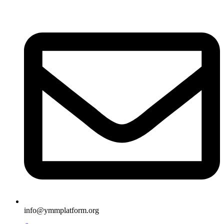
İçeriğe
atla
info@ymmplatform.org