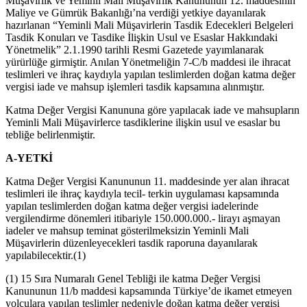
Müşavirlik ve Yeminli Mali Müşavirlik Kanununun 12. maddesinin
Maliye ve Gümrük Bakanlığı’na verdiği yetkiye dayanılarak
hazırlanan “Yeminli Mali Müşavirlerin Tasdik Edecekleri Belgeleri
Tasdik Konuları ve Tasdike İlişkin Usul ve Esaslar Hakkındaki
Yönetmelik” 2.1.1990 tarihli Resmi Gazetede yayımlanarak
yürürlüğe girmiştir. Anılan Yönetmeliğin 7-C/b maddesi ile ihracat
teslimleri ve ihraç kaydıyla yapılan teslimlerden doğan katma değer
vergisi iade ve mahsup işlemleri tasdik kapsamına alınmıştır.
Katma Değer Vergisi Kanununa göre yapılacak iade ve mahsupların
Yeminli Mali Müşavirlerce tasdiklerine ilişkin usul ve esaslar bu
tebliğe belirlenmiştir.
A-YETKİ
Katma Değer Vergisi Kanununun 11. maddesinde yer alan ihracat
teslimleri ile ihraç kaydıyla tecil- terkin uygulaması kapsamında
yapılan teslimlerden doğan katma değer vergisi iadelerinde
vergilendirme dönemleri itibariyle 150.000.000.- lirayı aşmayan
iadeler ve mahsup teminat gösterilmeksizin Yeminli Mali
Müşavirlerin düzenleyecekleri tasdik raporuna dayanılarak
yapılabilecektir.
(1)
(1) 15 Sıra Numaralı Genel Tebliği ile katma Değer Vergisi
Kanununun 11/b maddesi kapsamında Türkiye’de ikamet etmeyen
yolculara yapılan teslimler nedeniyle doğan katma değer vergisi