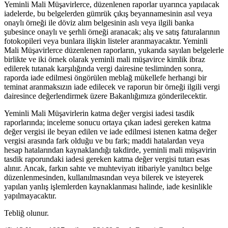
Yeminli Mali Müşavirlerce, düzenlenen raporlar uyarınca yapılacak
iadelerde, bu belgelerden gümrük çıkış beyannamesinin asıl veya
onaylı örneği ile döviz alım belgesinin aslı veya ilgili banka
şubesince onaylı ve şerhli örneği aranacak; alış ve satış faturalarının
fotokopileri veya bunlara ilişkin listeler aranmayacaktır. Yeminli
Mali Müşavirlerce düzenlenen raporların, yukarıda sayılan belgelerle
birlikte ve iki örnek olarak yeminli mali müşavirce kimlik ibraz
edilerek tutanak karşılığında vergi dairesine tesliminden sonra,
raporda iade edilmesi öngörülen meblağ mükellefe herhangi bir
teminat aranmaksızın iade edilecek ve raporun bir örneği ilgili vergi
dairesince değerlendirmek üzere Bakanlığımıza gönderilecektir.
Yeminli Mali Müşavirlerin katma değer vergisi iadesi tasdik
raporlarında; inceleme sonucu ortaya çıkan iadesi gereken katma
değer vergisi ile beyan edilen ve iade edilmesi istenen katma değer
vergisi arasında fark olduğu ve bu fark; maddi hatalardan veya
hesap hatalarından kaynaklandığı takdirde, yeminli mali müşavirin
tasdik raporundaki iadesi gereken katma değer vergisi tutarı esas
alınır. Ancak, farkın sahte ve muhteviyatı itibariyle yanıltıcı belge
düzenlenmesinden, kullanılmasından veya bilerek ve isteyerek
yapılan yanlış işlemlerden kaynaklanması halinde, iade kesinlikle
yapılmayacaktır.
Tebliğ olunur.