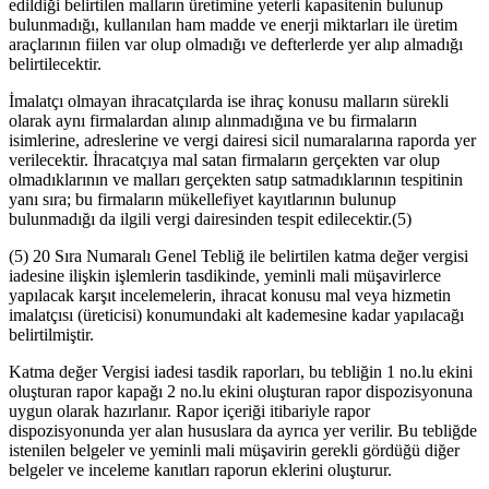
edildiği belirtilen malların üretimine yeterli kapasitenin bulunup
bulunmadığı, kullanılan ham madde ve enerji miktarları ile üretim
araçlarının fiilen var olup olmadığı ve defterlerde yer alıp almadığı
belirtilecektir.
İmalatçı olmayan ihracatçılarda ise ihraç konusu malların sürekli
olarak aynı firmalardan alınıp alınmadığına ve bu firmaların
isimlerine, adreslerine ve vergi dairesi sicil numaralarına raporda yer
verilecektir. İhracatçıya mal satan firmaların gerçekten var olup
olmadıklarının ve malları gerçekten satıp satmadıklarının tespitinin
yanı sıra; bu firmaların mükellefiyet kayıtlarının bulunup
bulunmadığı da ilgili vergi dairesinden tespit edilecektir.
(5)
(5) 20 Sıra Numaralı Genel Tebliğ ile belirtilen katma değer vergisi
iadesine ilişkin işlemlerin tasdikinde, yeminli mali müşavirlerce
yapılacak karşıt incelemelerin, ihracat konusu mal veya hizmetin
imalatçısı (üreticisi) konumundaki alt kademesine kadar yapılacağı
belirtilmiştir.
Katma değer Vergisi iadesi tasdik raporları, bu tebliğin 1 no.lu ekini
oluşturan rapor kapağı 2 no.lu ekini oluşturan rapor dispozisyonuna
uygun olarak hazırlanır. Rapor içeriği itibariyle rapor
dispozisyonunda yer alan hususlara da ayrıca yer verilir. Bu tebliğde
istenilen belgeler ve yeminli mali müşavirin gerekli gördüğü diğer
belgeler ve inceleme kanıtları raporun eklerini oluşturur.