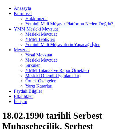
Anasayfa
Kurumsal
Hakkımızda
Yeminli Mali Müşavir Platformu Neden Doğdu?
YMM Mesleki Mevzuat
Mesleki Mevzuat
YMM Tebliğleri
Yeminli Mali Müşavirlerin Yapacağı İşler
Mevzuat
Yasal Mevzuat
Mesleki Mevzuat
Sirküler
YMM Tutanak ve Rapor Örnekleri
Mesleki Önemli Uygulamalar
Örnek Özelgeler
Yargı Kararları
Faydalı Bilgiler
Etkinlikler
İletişim
18.02.1990 tarihli Serbest
Muhasebecilik, Serbest