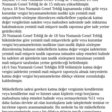
Numaralı Genel Tebliğ ile de 15 milyara yükseltilmiştir.
Ayrıca 18 Sıra Numaralı Genel Tebliğ kapsamında yıllık gelir veya
kurumlar vergisi beyannamelerinin tasdiki için yeminli mali
müşavirlerle sözleşme düzenleyen mükelleflere yapılacak katma
değer vergilerinin nakden veya mahsuben iadesinde iade miktarına
bakılmaksızın yeminli mali müşavir tasdik raporuna göre iade yerine
getirilecektir.
20 Numaralı Genel Tebliğ ile de 18 Sıra Numaralı Genel Tebliğ
hükümlerine göre yeminli mali müşavirlerle gelir veya kurumlar
vergisi beyannamelerinin tasdikine (tam tasdik ilişkin sözleşme
düzenlenmiş bulunan mükelleflerin katma değer vergisi iadelerinin
yeminli mali müşavir tasdik raporuna istinaden talep etmeleri halinde
bu iadelere ait işlemlerin tam tasdik sözleşmesi imzalanan yeminli
mali müşavir tarafından yerine getirileceği belirtilmiştir.
(4) 6 Sıra Numaralı Genel Tebliğin II/B bölümüyle katma değer
vergisi iadelerini yeminli mali müşavir raporuyla almak isteyenlerin
katma değer vergisi beyannamelerine dilekçe ekleme zorunluluğu
kaldırılmıştır.
Mükelleflerin iadesi gereken katma değer vergisinin kendilerinin
veya kendilerine mal ve hizmet satan kişilerin vergi borçlarına
mahsubunu talep etmeleri halinde veya sermayelerinin %51 veya
daha fazlası devlete ait olan kuruluşların iade taleplerinde teminat ve
inceleme raporu aranmamaktadır. Bu nedenle bu tür mükelleflerin
beyannamelerinde ayrıca bir dilekçe ekleyip tercih yapmalarına