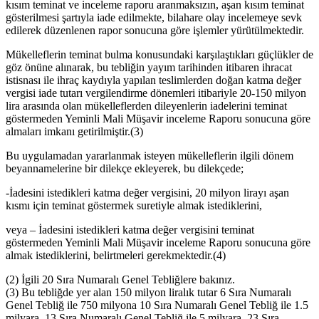
kısım teminat ve inceleme raporu aranmaksızın, aşan kısım teminat
gösterilmesi şartıyla iade edilmekte, bilahare olay incelemeye sevk
edilerek düzenlenen rapor sonucuna göre işlemler yürütülmektedir.
Mükelleflerin teminat bulma konusundaki karşılaştıkları güçlükler de
göz önüne alınarak, bu tebliğin yayım tarihinden itibaren ihracat
istisnası ile ihraç kaydıyla yapılan teslimlerden doğan katma değer
vergisi iade tutarı vergilendirme dönemleri itibariyle 20-150 milyon
lira arasında olan mükelleflerden dileyenlerin iadelerini teminat
göstermeden Yeminli Mali Müşavir inceleme Raporu sonucuna göre
almaları imkanı getirilmiştir.
(3)
Bu uygulamadan yararlanmak isteyen mükelleflerin ilgili dönem
beyannamelerine bir dilekçe ekleyerek, bu dilekçede;
-İadesini istedikleri katma değer vergisini, 20 milyon lirayı aşan
kısmı için teminat göstermek suretiyle almak istediklerini,
veya – İadesini istedikleri katma değer vergisini teminat
göstermeden Yeminli Mali Müşavir inceleme Raporu sonucuna göre
almak istediklerini, belirtmeleri gerekmektedir.
(4)
(2) İgili 20 Sıra Numaralı Genel Tebliğlere bakınız.
(3) Bu tebliğde yer alan 150 milyon liralık tutar 6 Sıra Numaralı
Genel Tebliğ ile 750 milyona 10 Sıra Numaralı Genel Tebliğ ile 1.5
milyara, 13 Sıra Numaralı Genel Tebliğ ile 5 milyara, 23 Sıra