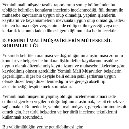
Yeminli mali müşavir tasdik raporlarının sonuç bölümünde; bu
tebliğde belirtilen konuların incelenip incelenmediği, fiili durum ile
muhasebe kayıtlarının uygun olup olmadığı, yapılan işlemlerin,
kayıtların ve beyannamelerin mevzuata uygun olup olmadığı, iadesi
istenen katma değer vergisinin iade edilip edilmeyeceği veya ne
kadarlık kısmının iade edilmesi gerektiği mutlaka belirtilecektir.
D-YEMİNLİ MALİ MÜŞAVİRLERİN MÜTESELSİL
SORUMLULUĞU
Yukarıda belirtilen aranması ve doğruluğunun araştırılması zorunlu
konular ve belgeler ile bunlara ilişkin defter kayıtlarının usulüne
uygun olarak düzenlenmiş kayıt nizamı ve muhasebe ilkelerine göre
kaydedilmiş olması gereklidir. Yeminli Mali Müşavirler, belgelerin
geçerliliğini, diğer bir deyişle belli edilen şekil şartlarına uygun
olarak düzenlenip düzenlenmediğini ve gerçeği aksettirip
aksettirmediği tespit etmek zorundadır.
Yeminli mali müşavirin yapmış olduğu incelemenin amacı iade
edilmesi gereken vegilerin doğruluğunu araştırmak, tespit etmek ve
sağlamaktır. Bu nedenle, yeminli mali müşavir, gerçek durumu tespit
etmek için, her türlü belgeden ve her türlü inceleme tekniklerini
kullanmak zorundadır.
Bu yükümlülüğün yerine getirilebilmesi için;