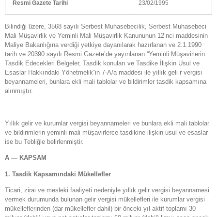
Resmi Gazete Tarihi
23/02/1995
Bilindiği üzere, 3568 sayılı Serbest Muhasebecilik, Serbest Muhasebeci
Mali Müşavirlik ve Yeminli Mali Müşavirlik Kanununun 12’nci maddesinin
Maliye Bakanlığına verdiği yetkiye dayanılarak hazırlanan ve 2.1.1990
tarih ve 20390 sayılı Resmi Gazete’de yayınlanan “Yeminli Müşavirlerin
Tasdik Edecekleri Belgeler, Tasdik konuları ve Tasdike İlişkin Usul ve
Esaslar Hakkındaki Yönetmelik”in 7-A/a maddesi ile yıllık geli r vergisi
beyannameleri, bunlara ekli mali tablolar ve bildirimler tasdik kapsamına
alınmıştır.
Yıllık gelir ve kurumlar vergisi beyannameleri ve bunlara ekli mali tablolar
ve bildirimlerin yeminli mali müşavirlerce tasdikine ilişkin usul ve esaslar
ise bu Tebliğle belirlenmiştir.
A — KAPSAM
1. Tasdik Kapsamındaki Mükellefler
Ticari, zirai ve mesleki faaliyeti nedeniyle yıllık gelir vergisi beyannamesi
vermek durumunda bulunan gelir vergisi mükellefleri ile kurumlar vergisi
mükelleflerinden (dar mükellefler dahil) bir önceki yıl aktif toplamı 30