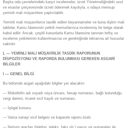
Başka oda çevrelerindeki karşıt incelemeler, ücret Yönetmeliğindeki usul
ve esaslar çerçevesinde ücreti ödenmek kaydıyla, o odaya mensup
yeminli mali müşavirlere yaptırılabilir.
Yeminli mali müşavirlerce tasdik edilen beyannameler ve buna ilişkin mali
tablolar, Kamu İdaresinin yetkili memurlarınca incelenmiş bir belge olarak
kabul edilir. Ancak, çeşitli kanunlarla Kamu İdaresine tanınan teftiş ve
inceleme yetkilerinin kullanılmasına ve gerektiğinde tekrarına ait hususlar
saklıdır.
L — YEMİNLİ MALİ MÜŞAVİRLİK TASDİK RAPORUNUN
DİSPOZİSYONU VE RAPORDA BULUNMASI GEREKEN ASGARİ
BİLGİLER
I — GENEL BİLGİ
Bu bölümde asgari aşağıdaki bilgiler yer alacaktır:
— Mükellefin adı soyadı veya ünvanı, hesap numarası, bağlı bulunduğu
vergi dairesi, ticaret sicil kaydı ve numarası.
— İştigal konusu.
— Varsa sanayi sicil belgesi ve kapasite raporu özeti.
— İletişim araçları (telefon, teleks, faks vb.) sayısı ve numaraları ile