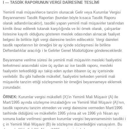
I — TASDİK RAPORUNUN VERGİ DAİRESİNE TESLİMİ
Yeminli mali müşavirlerce tanzim olunacak Gelir veya Kurumlar Vergisi
Beyannamesi Tasdik Raporları (bundan böyle kısaca Tasdik Raporu
olarak adlandırılacaktır), tasdiki yapan yeminli mali müşavirler tarafından
kimlik ibraz edilerek tutanak karşılığında ve iki örnek olarak, çalışanlar
listesine kayıtlı olduğunu gösteren meslek odasından alınacak faaliyet
belgesi ile birlikte ilgili vergi dairesine teslim edilecektir. Vergi daireleri
tasdik raporlarının bir örneğini bir ay içinde sözleşmesi ile birlikte
Defterdarlıklar aracılığı i le Gelirler Genel Müdürlüğüne göndereceklerdir.
Beyanname verilme süresi ile yeminli mali müşavirin mesleki faaliyetini
terketmesi arasındaki süre üç aydan az ise tasdik raporu, mesleki
faaliyetin terkedildiği ayı takip eden aydan itibaren üç ay içerisinde
verilebilir. Bu gibi hallerde mükellef, faaliyetini terkeden yeminli mali
müşavirle tanzim ettiği sözleşmenin bir örneğini beyannameye eklemek
zorundadır.
ÖRNEK:
Kurumlar vergisi mükellefi (X)’in Yeminli Mali Müşavir (A) ile
Mart/1995 ayında sözleşme imzaladığını ve Yeminli Mali Müşavir (A)’nın,
tasdik raporunu tanzim etmeden ve vergi dairesine vermeden Mart/1996
tarihinde öldüğünü ve mükellefin 1995 yılına ait ve 1996 yılı Nisan ayı
sonuna kadar verilmesi gereken kurumlar vergisi beyannamesinin tasdiki i
ç in Yeminli Mali Müşavir (B) ile sözleşme düzenlediğini varsayalım. Bu