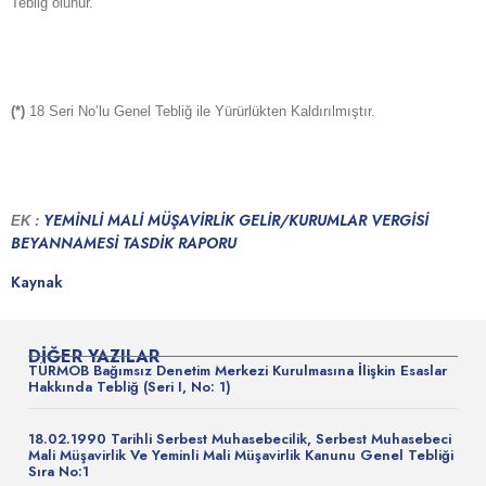
Tebliğ olunur.
(*)
18 Seri No’lu Genel Tebliğ ile Yürürlükten Kaldırılmıştır.
YEMİNLİ MALİ MÜŞAVİRLİK GELİR/KURUMLAR VERGİSİ
EK :
BEYANNAMESİ TASDİK RAPORU
Kaynak
DIĞER YAZILAR
TÜRMOB Bağımsız Denetim Merkezi Kurulmasına İlişkin Esaslar
Hakkında Tebliğ (Seri I, No: 1)
18.02.1990 Tarihli Serbest Muhasebecilik, Serbest Muhasebeci
Mali Müşavirlik Ve Yeminli Mali Müşavirlik Kanunu Genel Tebliği
Sıra No:1