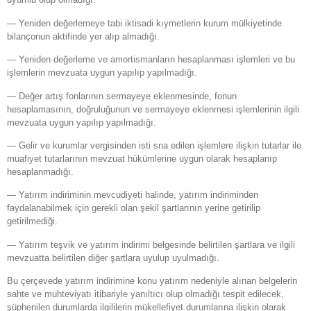
— Yeniden değerlemeye tabi iktisadi kıymetlerin kurum mülkiyetinde
bilançonun aktifinde yer alıp almadığı.
— Yeniden değerleme ve amortismanların hesaplanması işlemleri ve bu
işlemlerin mevzuata uygun yapılıp yapılmadığı.
— Değer artış fonlarının sermayeye eklenmesinde, fonun
hesaplamasının, doğruluğunun ve sermayeye eklenmesi işlemlerinin ilgili
mevzuata uygun yapılıp yapılmadığı.
— Gelir ve kurumlar vergisinden isti sna edilen işlemlere ilişkin tutarlar ile
muafiyet tutarlarının mevzuat hükümlerine uygun olarak hesaplanıp
hesaplanmadığı.
— Yatırım indiriminin mevcudiyeti halinde, yatırım indiriminden
faydalanabilmek için gerekli olan şekil şartlarının yerine getirilip
getirilmediği.
— Yatırım teşvik ve yatırım indirimi belgesinde belirtilen şartlara ve ilgili
mevzuatta belirtilen diğer şartlara uyulup uyulmadığı.
Bu çerçevede yatırım indirimine konu yatırım nedeniyle alınan belgelerin
sahte ve muhteviyatı itibariyle yanıltıcı olup olmadığı tespit edilecek,
şüphenilen durumlarda ilgililerin mükellefiyet durumlarına ilişkin olarak