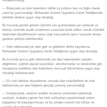
hesaplanmadığı.
— Bilançoda yer alan kalemlerin defter ka yıtlarını tam ve doğru olarak
yansıtıp yansıtmadığı- Muhasebe Sistemi Uygulama Genel Tebliğlerinde
belirtilen ilkelere uygun olup olmadığı.
Bu kısımda gerekli görülen işlemler için açıklamalara yer verilecek ve
bilanço üzerinde tasdik incelemesi sırasında tesbit edilen, ancak mükellef
tarafından düzeltilmeyen varsa vergi mevzuatına aykırı hususlar olması
gereken şekliyle belirtilecektir.
— Gelir tablosunda yer alan gelir ve giderlerin defter kayıtlarına,
Muhasebe Sistemi Uygulama Genel Tebliğlerine uygun olup olmadığı.
Bu kısımda ayrıca gelir tablosunda yer alan kalemlerden yeniden
değerleme, şüpheli alacak karşılıkları, amortismanlar ve reeskontlar gibi
hesaplama özellikleri olan kalemlerin mevzuat hükümlerine uygun olup
olmadığı belirlenecektir.
— Ek mali tabloları düzenlemek zorunda olan mükelleflerin ek mali
tablolarında yer alan bilgilerin gerçeği yansıtıp yansıtmadığı.
— İmalatçılarda, üretimin analitik inceleme yöntemleri kullanmak
suretiyle, imalatta yapılan her türlü sarfiyattan yararlanılarak üretim
kapasitesi ile karşılaştırılması ve bu yönden mamül mal miktarı ile
uyumlu olup olmadığı.