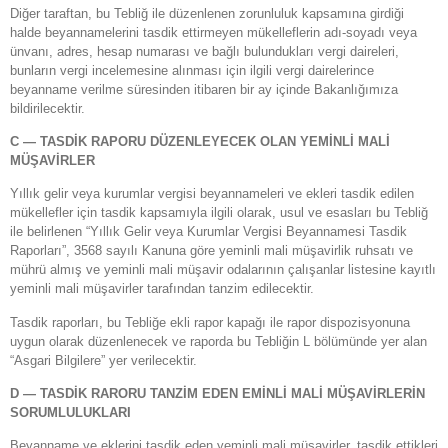
Diğer taraftan, bu Tebliğ ile düzenlenen zorunluluk kapsamına girdiği
halde beyannamelerini tasdik ettirmeyen mükelleflerin adı-soyadı veya
ünvanı, adres, hesap numarası ve bağlı bulundukları vergi daireleri,
bunların vergi incelemesine alınması için ilgili vergi dairelerince
beyanname verilme süresinden itibaren bir ay içinde Bakanlığımıza
bildirilecektir.
C — TASDİK RAPORU DÜZENLEYECEK OLAN YEMİNLİ MALİ
MÜŞAVİRLER
Yıllık gelir veya kurumlar vergisi beyannameleri ve ekleri tasdik edilen
mükellefler için tasdik kapsamıyla ilgili olarak, usul ve esasları bu Tebliğ
ile belirlenen “Yıllık Gelir veya Kurumlar Vergisi Beyannamesi Tasdik
Raporları”, 3568 sayılı Kanuna göre yeminli mali müşavirlik ruhsatı ve
mührü almış ve yeminli mali müşavir odalarının çalışanlar listesine kayıtlı
yeminli mali müşavirler tarafından tanzim edilecektir.
Tasdik raporları, bu Tebliğe ekli rapor kapağı ile rapor dispozisyonuna
uygun olarak düzenlenecek ve raporda bu Tebliğin L bölümünde yer alan
“Asgari Bilgilere” yer verilecektir.
D — TASDİK RARORU TANZİM EDEN EMİNLİ MALİ MÜŞAVİRLERİN
SORUMLULUKLARI
Beyanname ve eklerini tasdik eden yeminli mali müşavirler, tasdik ettikleri