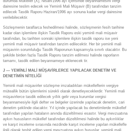
durumda Mükellef (X), Nisan/1996 ayı içerisinde beyannamesini vergi
dairesine teslim edecek ve Yeminli Mali Müşavir (B) tarafından tanzim
edilecek Tasdik Raporu Haziran/1996 ayı sonuna kadar vergi dairesine
verilebilecektir.
Sözleşmenin taraflarca feshedilmesi halinde, sözleşmenin fesih tarihine
kadar olan işlemlere ilişkin Tasdik Raporu eski yeminli mali müşavir
tarafından, bu tarihten sonraki işlemlere ilişkin tasdik raporu ise yeni
yeminli mali müşavir tarafından tanzim edilecektir. Her bir yeminli mali
müşavirin sorumluluğu Tasdik Raporunun kapsamıyla sınırlı olacaktır. Bu
şekilde birden fazla Tasdik Raporu tanzim edilmesi halinde raporların
tamamı, tasdik edilen beyannameye eklenecek tir.
J — YEMİNLİ MALİ MÜŞAVİRLERCE YAPILACAK DENETİM VE
DENETİMİN NİTELİĞİ
Yeminli mali müşavirler sözleşme imzaladıkları mükelleflerin vergiye
müteallik bütün işlemlerini sürekli olarak denetleyeceklerdir. Yeminli mali
müşavirlerce tasdik edilecek yıllık gelir veya kurumlar vergisi
beyannamesiyle ilgili defter ve belgeler üzerinde yapılacak denetim, cari
denetim şeklinde olacaktır. Yıl içinde yapılacak bu denetimlerde mükellef
tarafından yapılan hataların anında düzeltilmesi esastır. Vergi mevzuatına
aykırı hususların mükellef tarafından düzeltilmesi halinde bu aykırılıklar
ve karşıt inceleme sırasında nezdinde karşıt inceleme yapılan mükellefle
ilgili olarak tesbit edilen vergi mevzuatına aykırı hususlar, yeminli mali