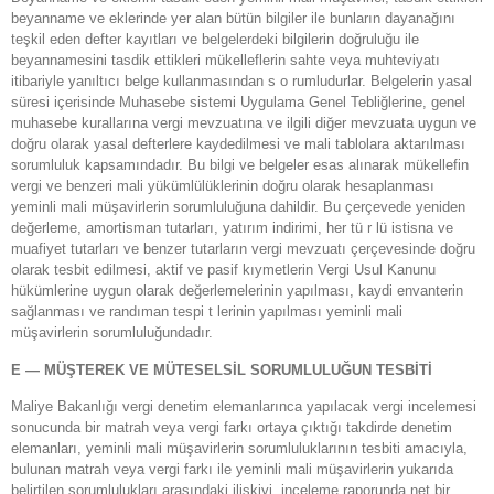
beyanname ve eklerinde yer alan bütün bilgiler ile bunların dayanağını
teşkil eden defter kayıtları ve belgelerdeki bilgilerin doğruluğu ile
beyannamesini tasdik ettikleri mükelleflerin sahte veya muhteviyatı
itibariyle yanıltıcı belge kullanmasından s o rumludurlar. Belgelerin yasal
süresi içerisinde Muhasebe sistemi Uygulama Genel Tebliğlerine, genel
muhasebe kurallarına vergi mevzuatına ve ilgili diğer mevzuata uygun ve
doğru olarak yasal defterlere kaydedilmesi ve mali tablolara aktarılması
sorumluluk kapsamındadır. Bu bilgi ve belgeler esas alınarak mükellefin
vergi ve benzeri mali yükümlülüklerinin doğru olarak hesaplanması
yeminli mali müşavirlerin sorumluluğuna dahildir. Bu çerçevede yeniden
değerleme, amortisman tutarları, yatırım indirimi, her tü r lü istisna ve
muafiyet tutarları ve benzer tutarların vergi mevzuatı çerçevesinde doğru
olarak tesbit edilmesi, aktif ve pasif kıymetlerin Vergi Usul Kanunu
hükümlerine uygun olarak değerlemelerinin yapılması, kaydi envanterin
sağlanması ve randıman tespi t lerinin yapılması yeminli mali
müşavirlerin sorumluluğundadır.
E — MÜŞTEREK VE MÜTESELSİL SORUMLULUĞUN TESBİTİ
Maliye Bakanlığı vergi denetim elemanlarınca yapılacak vergi incelemesi
sonucunda bir matrah veya vergi farkı ortaya çıktığı takdirde denetim
elemanları, yeminli mali müşavirlerin sorumluluklarının tesbiti amacıyla,
bulunan matrah veya vergi farkı ile yeminli mali müşavirlerin yukarıda
belirtilen sorumlulukları arasındaki ilişkiyi, inceleme raporunda net bir