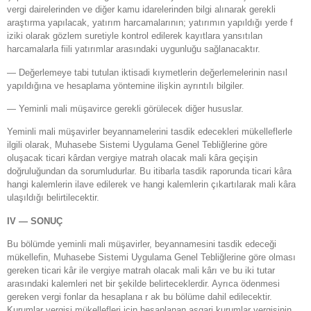
vergi dairelerinden ve diğer kamu idarelerinden bilgi alınarak gerekli
araştırma yapılacak, yatırım harcamalarının; yatırımın yapıldığı yerde f
iziki olarak gözlem suretiyle kontrol edilerek kayıtlara yansıtılan
harcamalarla fiili yatırımlar arasındaki uygunluğu sağlanacaktır.
— Değerlemeye tabi tutulan iktisadi kıymetlerin değerlemelerinin nasıl
yapıldığına ve hesaplama yöntemine ilişkin ayrıntılı bilgiler.
— Yeminli mali müşavirce gerekli görülecek diğer hususlar.
Yeminli mali müşavirler beyannamelerini tasdik edecekleri mükelleflerle
ilgili olarak, Muhasebe Sistemi Uygulama Genel Tebliğlerine göre
oluşacak ticari kârdan vergiye matrah olacak mali kâra geçişin
doğruluğundan da sorumludurlar. Bu itibarla tasdik raporunda ticari kâra
hangi kalemlerin ilave edilerek ve hangi kalemlerin çıkartılarak mali kâra
ulaşıldığı belirtilecektir.
IV — SONUÇ
Bu bölümde yeminli mali müşavirler, beyannamesini tasdik edeceği
mükellefin, Muhasebe Sistemi Uygulama Genel Tebliğlerine göre olması
gereken ticari kâr ile vergiye matrah olacak mali kârı ve bu iki tutar
arasındaki kalemleri net bir şekilde belirteceklerdir. Ayrıca ödenmesi
gereken vergi fonlar da hesaplana r ak bu bölüme dahil edilecektir.
Kurumlar vergisi mükellefleri için hesaplanan asgari kurumlar vergisinin