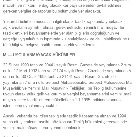
matrahı ve miktarı ile dağıtılacak kâr payı üzerinden tevkif edilmesi
gereken vergiler de raporun bu bölümünde yer alacaktır.
Yukarıda belirtilen hususlarla ilgili olarak tasdik raporunda yapılacak
açıklamaların ayrıntılı olması gerekmektedir. Yeminli mali müşavirler
tasdik ettikleri beyannamelerde yer alan bilgilerin doğruluğunun ve
gerçeğe uygunluğunun ispatında kullanılabilecek ve delil olabilecek he r
türlü bilgi ve belgeyi tasdik raporuna ekleyeceklerdir.
M — UYGULANMAYACAK HÜKÜMLER
22 Şubat 1990 tarih ve 20441 sayılı Resmi Gazete’de yayımlanan 2 sıra
no’lu, 17 Mart 1992 tarih ve 21174 sayılı Resmi Gazete’de yayımlanan 5
sıra no’lu, 30 Ocak 1993 tarih ve 21481 sayılı Resmi Gazete’de
yayımlanan 7 sıra no’lu Serbest Muhasebecilik, Serbest Muhasebeci Mali
Müşavirlik ve Yeminli Mali Müşavirlik Tebliğleri, bu Tebliğ hükümlerine
uygun olarak yıllık gelir ve kurumlar vergisi beyannamelerini yeminli mali
müşa v irlere tasdik ettiren mükelleflerin 1.1.1995 tarihinden sonraki
işlemlerine uygulanmayacaktır.
Ancak, yukarıda belirtilen tebliğlerle tasdik kapsamına alınan ve 1994
yılına ait işlemlerin tasdiki, söz konusu Tebliğ hükümleri çerçevesinde
yeminli mali müşav irlerce yerine getirilecektir.