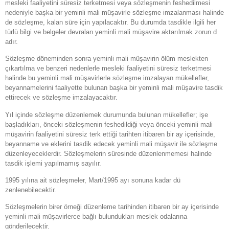
mesleki faaliyetini süresiz terketmesi veya sözleşmenin feshedilmesi
nedeniyle başka bir yeminli mali müşavirle sözleşme imzalanması halinde
de sözleşme, kalan süre için yapılacaktır. Bu durumda tasdikle ilgili her
türlü bilgi ve belgeler devralan yeminli mali müşavire aktarılmak zorun d
adır.
Sözleşme döneminden sonra yeminli mali müşavirin ölüm meslekten
çıkartılma ve benzeri nedenlerle mesleki faaliyetini süresiz terketmesi
halinde bu yeminli mali müşavirlerle sözleşme imzalayan mükellefler,
beyannamelerini faaliyette bulunan başka bir yeminli mali müşavire tasdik
ettirecek ve sözleşme imzalayacaktır.
Yıl içinde sözleşme düzenlemek durumunda bulunan mükellefler; işe
başladıkları, önceki sözleşmenin feshedildiği veya önceki yeminli mali
müşavirin faaliyetini süresiz terk ettiği tarihten itibaren bir ay içerisinde,
beyanname ve eklerini tasdik edecek yeminli mali müşavir ile sözleşme
düzenleyeceklerdir. Sözleşmelerin süresinde düzenlenmemesi halinde
tasdik işlemi yapılmamış sayılır.
1995 yılına ait sözleşmeler, Mart/1995 ayı sonuna kadar dü
zenlenebilecektir.
Sözleşmelerin birer örneği düzenleme tarihinden itibaren bir ay içerisinde
yeminli mali müşavirlerce bağlı bulundukları meslek odalarına
gönderilecektir.