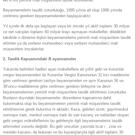
ekl e rini yeminli mali müşavirlere tasdik ettirebilirler.
Beyannamelerin tasdik zorunluluğu, 1995 yılına ait olup 1996 yılında
verilmesi gereken beyannamelerden başlayacaktır.
Yıl içinde ilk defa işe başlayan veya bir önceki yıl aktif toplamı 30 milyar
ve net satışları toplamı 60 milyar lirayı aşmayan mükellefler, diledikleri
takdirde o döneme ilişkin beyannamelerini yeminli mali müşavirlere tasdik
ettirirler ya da serbest muhasebeci veya serbest muhasebeci mali
müşavirlere imzalatırlar.
2. Tasdik Kapsamındaki B eyannameler
Yukarıda belirtilen hadleri aşan mükelleflere ait yıllık gelir ve kurumlar
vergisi beyannameleri ile Kurumlar Vergisi Kanununun 31’inci maddesine
göre verilmesi gereken tasfiye beyannameleri ve aynı Kanunun 36 ve
39’uncu maddelerine göre verilmesi gereken birleşme ve devir
beyannamelerinin yeminli mali müşavirlere tasdik ettirilmesi zorunludur.
Bunların dışındaki beyannameler, düzenleme kapsamına dahil
bulunmakta olup bu beyannamelerin yeminli mali müşavirlere tasdik
ettirilmesine gerek bulunma m aktadır. Keza, gelirleri ücret, gayrimenkul
sermaye iradı, menkul sermaye iradı ile sair kazanç ve iratlardan oluşan
gelir vergisi mükelleflerinin bu gelirleriyle ilgili beyannamelerini tasdik
ettirmeleri zorunlu değildir. Bu gelir unsurları yanında ticar i , zirai ve
mesleki kazancı da bulunan ve bu kazançlarıyla ilgili aktif toplamı 30