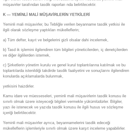
müşavirler tarafından tasdik raporları nda belirtilecektir.
K — YEMİNLİ MALİ MÜŞAVİRLERİN YETKİLERİ
Yeminli mali müşavirler, bu Tebliğle verilen beyanname tasdik yetkisi ile
ilgili olarak sözleşme yaptıkları mükelleflerin;
a) Tüm defter, kayıt ve belgelerini gizli olsalar dahi incelemek,
b) Tasd ik işlemini ilgilendiren tüm bilgileri yöneticilerden, iç denetçilerden
ve diğer ilgililerden istemek,
c) Şirketlerin yönetim kurulu ve genel kurul toplantılarına katılmak ve bu
toplantılarda istenildiği takdirde tasdik faaliyetini ve sonuçlarını ilgilendiren
konularda açıklamalarda bulunmak,
yetkisini haizdirler.
Kamu idare ve müesseseleri, yeminli mali müşavirlerin tasdik konusu ile
sınırlı olmak üzere isteyeceği bilgileri vermekle yükümlüdürler. Bilgiler,
yazı ile istenecek ve yazıda tasdik konusu ile ilgili husus ve sözleşme
içeriği belirtilecektir.
Yeminli mali müşavirler ayrıca, beyannamelerini tasdik edeceği
mükelleflerin işlemleriyle sınırlı olmak üzere karşıt inceleme yapabilirler.