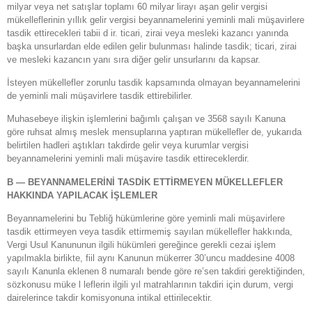
milyar veya net satışlar toplamı 60 milyar lirayı aşan gelir vergisi
mükelleflerinin yıllık gelir vergisi beyannamelerini yeminli mali müşavirlere
tasdik ettirecekleri tabii d ir. ticari, zirai veya mesleki kazancı yanında
başka unsurlardan elde edilen gelir bulunması halinde tasdik; ticari, zirai
ve mesleki kazancın yanı sıra diğer gelir unsurlarını da kapsar.
İsteyen mükellefler zorunlu tasdik kapsamında olmayan beyannamelerini
de yeminli mali müşavirlere tasdik ettirebilirler.
Muhasebeye ilişkin işlemlerini bağımlı çalışan ve 3568 sayılı Kanuna
göre ruhsat almış meslek mensuplarına yaptıran mükellefler de, yukarıda
belirtilen hadleri aştıkları takdirde gelir veya kurumlar vergisi
beyannamelerini yeminli mali müşavire tasdik ettireceklerdir.
B — BEYANNAMELERİNİ TASDİK ETTİRMEYEN MÜKELLEFLER
HAKKINDA YAPILACAK İŞLEMLER
Beyannamelerini bu Tebliğ hükümlerine göre yeminli mali müşavirlere
tasdik ettirmeyen veya tasdik ettirmemiş sayılan mükellefler hakkında,
Vergi Usul Kanununun ilgili hükümleri gereğince gerekli cezai işlem
yapılmakla birlikte, fiil aynı Kanunun mükerrer 30’uncu maddesine 4008
sayılı Kanunla eklenen 8 numaralı bende göre re’sen takdiri gerektiğinden,
sözkonusu müke l leflerin ilgili yıl matrahlarının takdiri için durum, vergi
dairelerince takdir komisyonuna intikal ettirilecektir.