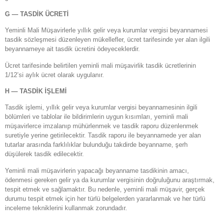
G — TASDİK ÜCRETİ
Yeminli Mali Müşavirlerle yıllık gelir veya kurumlar vergisi beyannamesi
tasdik sözleşmesi düzenleyen mükellefler, ücret tarifesinde yer alan ilgili
beyannameye ait tasdik ücretini ödeyeceklerdir.
Ücret tarifesinde belirtilen yeminli mali müşavirlik tasdik ücretlerinin
1/12’si aylık ücret olarak uygulanır.
H — TASDİK İŞLEMİ
Tasdik işlemi, yıllık gelir veya kurumlar vergisi beyannamesinin ilgili
bölümleri ve tablolar ile bildirimlerin uygun kısımları, yeminli mali
müşavirlerce imzalanıp mühürlenmek ve tasdik raporu düzenlenmek
suretiyle yerine getirilecektir. Tasdik raporu ile beyannamede yer alan
tutarlar arasında farklılıklar bulunduğu takdirde beyanname, şerh
düşülerek tasdik edilecektir.
Yeminli mali müşavirlerin yapacağı beyanname tasdikinin amacı,
ödenmesi gereken gelir ya da kurumlar vergisinin doğruluğunu araştırmak,
tespit etmek ve sağlamaktır. Bu nedenle, yeminli mali müşavir, gerçek
durumu tespit etmek için her türlü belgelerden yararlanmak ve her türlü
inceleme tekniklerini kullanmak zorundadır.