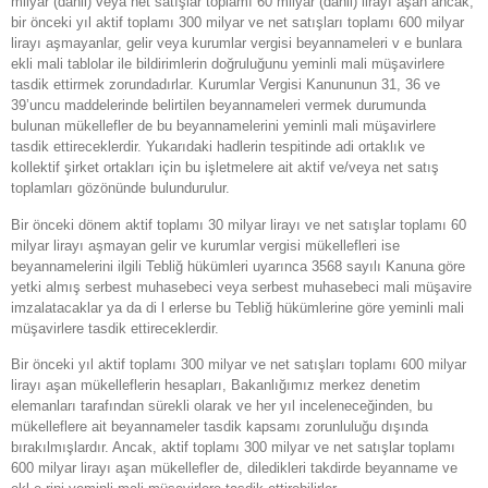
milyar (dahil) veya net satışlar toplamı 60 milyar (dahil) lirayı aşan ancak,
bir önceki yıl aktif toplamı 300 milyar ve net satışları toplamı 600 milyar
lirayı aşmayanlar, gelir veya kurumlar vergisi beyannameleri v e bunlara
ekli mali tablolar ile bildirimlerin doğruluğunu yeminli mali müşavirlere
tasdik ettirmek zorundadırlar. Kurumlar Vergisi Kanununun 31, 36 ve
39’uncu maddelerinde belirtilen beyannameleri vermek durumunda
bulunan mükellefler de bu beyannamelerini yeminli mali müşavirlere
tasdik ettireceklerdir. Yukarıdaki hadlerin tespitinde adi ortaklık ve
kollektif şirket ortakları için bu işletmelere ait aktif ve/veya net satış
toplamları gözönünde bulundurulur.
Bir önceki dönem aktif toplamı 30 milyar lirayı ve net satışlar toplamı 60
milyar lirayı aşmayan gelir ve kurumlar vergisi mükellefleri ise
beyannamelerini ilgili Tebliğ hükümleri uyarınca 3568 sayılı Kanuna göre
yetki almış serbest muhasebeci veya serbest muhasebeci mali müşavire
imzalatacaklar ya da di l erlerse bu Tebliğ hükümlerine göre yeminli mali
müşavirlere tasdik ettireceklerdir.
Bir önceki yıl aktif toplamı 300 milyar ve net satışları toplamı 600 milyar
lirayı aşan mükelleflerin hesapları, Bakanlığımız merkez denetim
elemanları tarafından sürekli olarak ve her yıl inceleneceğinden, bu
mükelleflere ait beyannameler tasdik kapsamı zorunluluğu dışında
bırakılmışlardır. Ancak, aktif toplamı 300 milyar ve net satışlar toplamı
600 milyar lirayı aşan mükellefler de, diledikleri takdirde beyanname ve