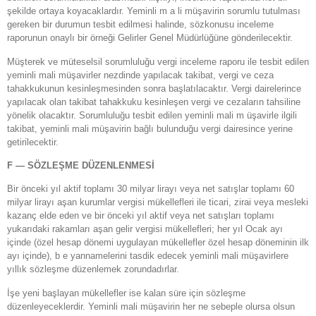
şekilde ortaya koyacaklardır. Yeminli m a li müşavirin sorumlu tutulması
gereken bir durumun tesbit edilmesi halinde, sözkonusu inceleme
raporunun onaylı bir örneği Gelirler Genel Müdürlüğüne gönderilecektir.
Müşterek ve müteselsil sorumluluğu vergi inceleme raporu ile tesbit edilen
yeminli mali müşavirler nezdinde yapılacak takibat, vergi ve ceza
tahakkukunun kesinleşmesinden sonra başlatılacaktır. Vergi dairelerince
yapılacak olan takibat tahakkuku kesinleşen vergi ve cezaların tahsiline
yönelik olacaktır. Sorumluluğu tesbit edilen yeminli mali m üşavirle ilgili
takibat, yeminli mali müşavirin bağlı bulunduğu vergi dairesince yerine
getirilecektir.
F — SÖZLEŞME DÜZENLENMESİ
Bir önceki yıl aktif toplamı 30 milyar lirayı veya net satışlar toplamı 60
milyar lirayı aşan kurumlar vergisi mükellefleri ile ticari, zirai veya mesleki
kazanç elde eden ve bir önceki yıl aktif veya net satışları toplamı
yukarıdaki rakamları aşan gelir vergisi mükellefleri; her yıl Ocak ayı
içinde (özel hesap dönemi uygulayan mükellefler özel hesap döneminin ilk
ayı içinde), b e yannamelerini tasdik edecek yeminli mali müşavirlere
yıllık sözleşme düzenlemek zorundadırlar.
İşe yeni başlayan mükellefler ise kalan süre için sözleşme
düzenleyeceklerdir. Yeminli mali müşavirin her ne sebeple olursa olsun