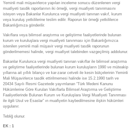
Yeminli mali müşavirlerce yapılan inceleme sonucu düzenlenen vergi
muafiyeti tasdik raporlarının iki örneği, vergi muafiyeti tanınmasını
isteyen veya Bakanlar Kurulunca vergi muafiyeti tanınan vakıf, kurum
veya kuruluş yetkililerine teslim edilir. Raporun bir örneği yetkililerce
Bakanlığımıza gönderilir.
Vakıflara veya bilimsel araştırma ve geliştirme faaliyetlerinde bulunan
kurum ve kuruluşlara vergi muafiyeti tanınması için Bakanlığımızca
istenilen yeminli mali müşavir vergi muafiyeti tasdik raporunun
gönderilmemesi halinde, vergi muafiyet talebinden vazgeçilmiş addolunur.
Bakanlar Kurulunca vergi muafiyeti tanınan vakıflar ile bilimsel araştırma
ve geliştirme faaliyetlerinde bulunan kurum kuruluşların 1990 ve müteakip
yıllarına ait yıllık bilanço ve kar-zarar cetveli ile kesin bütçelerinin Yeminli
Mali Müşavirlerce tasdik ettirilmemesi halinde ise 15.2.1990 tarih ve
20434 Sayılı Resmi Gazetede yayımlanan “Türk Medeni Kanunu
Hükümlerine Göre Kurulan Vakıflarla Bilimsel Araştırma ve Geliştirme
Faaliyetlerinde Bulunan Kurum ve Kuruluşlara Vergi Muafiyeti Tanınması
ile ilgili Usul ve Esaslar” ın muafiyetin kaybedilmesine ilişkin hükümleri
uygulanır.
Tebliğ olunur.
EK : 1