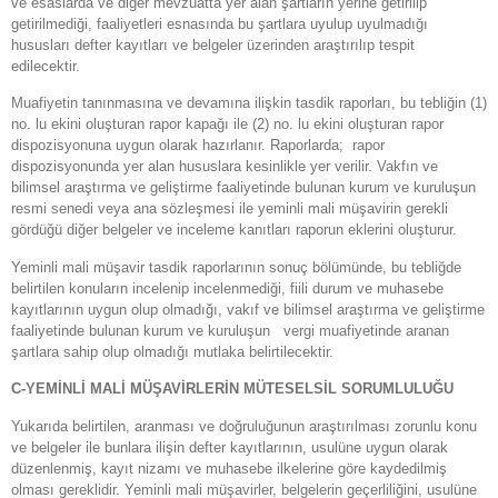
ve esaslarda ve diğer mevzuatta yer alan şartların yerine getirilip
getirilmediği, faaliyetleri esnasında bu şartlara uyulup uyulmadığı
hususları defter kayıtları ve belgeler üzerinden araştırılıp tespit
edilecektir.
Muafiyetin tanınmasına ve devamına ilişkin tasdik raporları, bu tebliğin (1)
no. lu ekini oluşturan rapor kapağı ile (2) no. lu ekini oluşturan rapor
dispozisyonuna uygun olarak hazırlanır. Raporlarda; rapor
dispozisyonunda yer alan hususlara kesinlikle yer verilir. Vakfın ve
bilimsel araştırma ve geliştirme faaliyetinde bulunan kurum ve kuruluşun
resmi senedi veya ana sözleşmesi ile yeminli mali müşavirin gerekli
gördüğü diğer belgeler ve inceleme kanıtları raporun eklerini oluşturur.
Yeminli mali müşavir tasdik raporlarının sonuç bölümünde, bu tebliğde
belirtilen konuların incelenip incelenmediği, fiili durum ve muhasebe
kayıtlarının uygun olup olmadığı, vakıf ve bilimsel araştırma ve geliştirme
faaliyetinde bulunan kurum ve kuruluşun vergi muafiyetinde aranan
şartlara sahip olup olmadığı mutlaka belirtilecektir.
C-YEMİNLİ MALİ MÜŞAVİRLERİN MÜTESELSİL SORUMLULUĞU
Yukarıda belirtilen, aranması ve doğruluğunun araştırılması zorunlu konu
ve belgeler ile bunlara ilişin defter kayıtlarının, usulüne uygun olarak
düzenlenmiş, kayıt nizamı ve muhasebe ilkelerine göre kaydedilmiş
olması gereklidir. Yeminli mali müşavirler, belgelerin geçerliliğini, usulüne