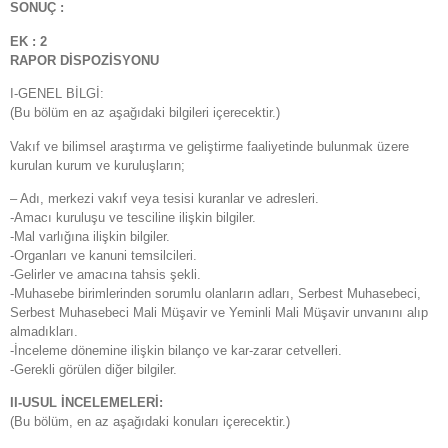
SONUÇ :
EK : 2
RAPOR DİSPOZİSYONU
I-GENEL BİLGİ:
(Bu bölüm en az aşağıdaki bilgileri içerecektir.)
Vakıf ve bilimsel araştırma ve geliştirme faaliyetinde bulunmak üzere
kurulan kurum ve kuruluşların;
– Adı, merkezi vakıf veya tesisi kuranlar ve adresleri.
-Amacı kuruluşu ve tesciline ilişkin bilgiler.
-Mal varlığına ilişkin bilgiler.
-Organları ve kanuni temsilcileri.
-Gelirler ve amacına tahsis şekli.
-Muhasebe birimlerinden sorumlu olanların adları, Serbest Muhasebeci,
Serbest Muhasebeci Mali Müşavir ve Yeminli Mali Müşavir unvanını alıp
almadıkları.
-İnceleme dönemine ilişkin bilanço ve kar-zarar cetvelleri.
-Gerekli görülen diğer bilgiler.
II-USUL İNCELEMELERİ:
(Bu bölüm, en az aşağıdaki konuları içerecektir.)