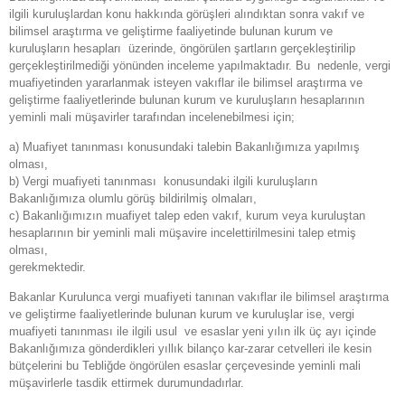
ilgili kuruluşlardan konu hakkında görüşleri alındıktan sonra vakıf ve
bilimsel araştırma ve geliştirme faaliyetinde bulunan kurum ve
kuruluşların hesapları üzerinde, öngörülen şartların gerçekleştirilip
gerçekleştirilmediği yönünden inceleme yapılmaktadır. Bu nedenle, vergi
muafiyetinden yararlanmak isteyen vakıflar ile bilimsel araştırma ve
geliştirme faaliyetlerinde bulunan kurum ve kuruluşların hesaplarının
yeminli mali müşavirler tarafından incelenebilmesi için;
a) Muafiyet tanınması konusundaki talebin Bakanlığımıza yapılmış
olması,
b) Vergi muafiyeti tanınması konusundaki ilgili kuruluşların
Bakanlığımıza olumlu görüş bildirilmiş olmaları,
c) Bakanlığımızın muafiyet talep eden vakıf, kurum veya kuruluştan
hesaplarının bir yeminli mali müşavire incelettirilmesini talep etmiş
olması,
gerekmektedir.
Bakanlar Kurulunca vergi muafiyeti tanınan vakıflar ile bilimsel araştırma
ve geliştirme faaliyetlerinde bulunan kurum ve kuruluşlar ise, vergi
muafiyeti tanınması ile ilgili usul ve esaslar yeni yılın ilk üç ayı içinde
Bakanlığımıza gönderdikleri yıllık bilanço kar-zarar cetvelleri ile kesin
bütçelerini bu Tebliğde öngörülen esaslar çerçevesinde yeminli mali
müşavirlerle tasdik ettirmek durumundadırlar.