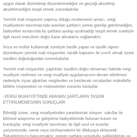
uygun olarak düzenlenip düzenlenmediğini ve gerçeği aksettirip
aksettirmediğini tespit etmek zorundadırlar.
Yeminli mali müşavirin yapmış olduğu incelemenin amacı, vergi
muafiyetinin tanınmasında aranılan şartların yerine getirilip getirilmediğini,
faaliyetleri esnasında bu şartlara uyulup uyulmadığı tespit etmek suretiyle
ilgili resmi mercilerin doğru karar almalarını sağlamaktır.
İmza ve mühür kullanmak suretiyle tasdik yapan ve tasdik raporu
düzenleyen yeminli mali müşavirler, tasdik kapsamı ile sınırlı olmak üzere
tasdikin doğruluğundan sorumludurlar.
Yeminli mali müşavirler, yaptıkları tasdikin doğru olmaması halinde vergi
muafiyeti verilmesi ve vergi muafiyet uygulamasının devam ettirilmesi
nedeniyle ziyaa uğratılan vergilerden ve kesilecek cezalardan mükellefle
birlikte müştereken ve müteselsilen sorumlu tutulurlar.
-VERGİ MUAFİYETİNDE ARANAN ŞARTLARIN TASDİK
ETTİRİLMEMESİNİN SONUÇLARI
Bilindiği üzere, vergi muafiyetinden yararlanmak isteyen vakıflar ile
bilimsel araştırma ve geliştirme faaliyetlerinde bulunan kurum ve
kuruluşlar, vergi muafiyeti tanınması ile ilgili usul ve esaslar
çerçevesinde, senet veya sözleşmelerini bir dilekçeye ekleyerek
Bakanlığımıza başvurmakta; aranan şartlara uygunluğu sağlandıktan ve