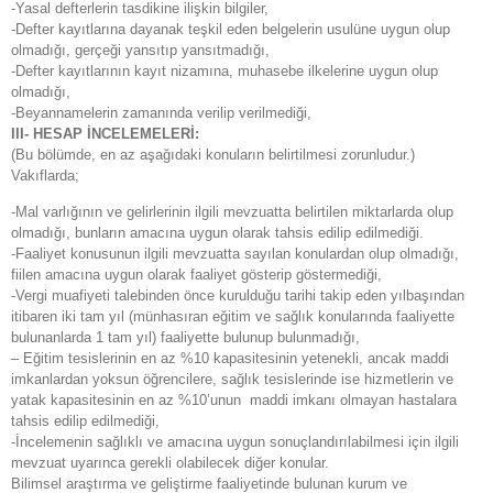
-Yasal defterlerin tasdikine ilişkin bilgiler,
-Defter kayıtlarına dayanak teşkil eden belgelerin usulüne uygun olup
olmadığı, gerçeği yansıtıp yansıtmadığı,
-Defter kayıtlarının kayıt nizamına, muhasebe ilkelerine uygun olup
olmadığı,
-Beyannamelerin zamanında verilip verilmediği,
III- HESAP İNCELEMELERİ:
(Bu bölümde, en az aşağıdaki konuların belirtilmesi zorunludur.)
Vakıflarda;
-Mal varlığının ve gelirlerinin ilgili mevzuatta belirtilen miktarlarda olup
olmadığı, bunların amacına uygun olarak tahsis edilip edilmediği.
-Faaliyet konusunun ilgili mevzuatta sayılan konulardan olup olmadığı,
fiilen amacına uygun olarak faaliyet gösterip göstermediği,
-Vergi muafiyeti talebinden önce kurulduğu tarihi takip eden yılbaşından
itibaren iki tam yıl (münhasıran eğitim ve sağlık konularında faaliyette
bulunanlarda 1 tam yıl) faaliyette bulunup bulunmadığı,
– Eğitim tesislerinin en az %10 kapasitesinin yetenekli, ancak maddi
imkanlardan yoksun öğrencilere, sağlık tesislerinde ise hizmetlerin ve
yatak kapasitesinin en az %10’unun maddi imkanı olmayan hastalara
tahsis edilip edilmediği,
-İncelemenin sağlıklı ve amacına uygun sonuçlandırılabilmesi için ilgili
mevzuat uyarınca gerekli olabilecek diğer konular.
Bilimsel araştırma ve geliştirme faaliyetinde bulunan kurum ve