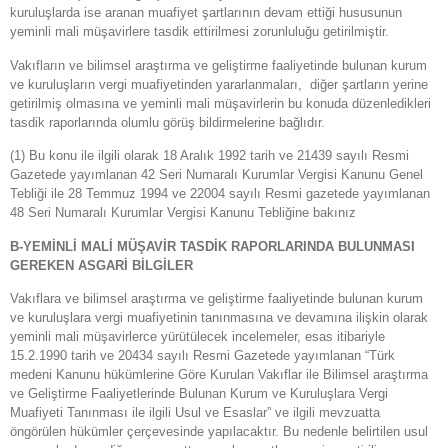
kuruluşlarda ise aranan muafiyet şartlarının devam ettiği hususunun
yeminli mali müşavirlere tasdik ettirilmesi zorunluluğu getirilmiştir.
Vakıfların ve bilimsel araştırma ve geliştirme faaliyetinde bulunan kurum
ve kuruluşların vergi muafiyetinden yararlanmaları, diğer şartların yerine
getirilmiş olmasına ve yeminli mali müşavirlerin bu konuda düzenledikleri
tasdik raporlarında olumlu görüş bildirmelerine bağlıdır.
(1) Bu konu ile ilgili olarak 18 Aralık 1992 tarih ve 21439 sayılı Resmi
Gazetede yayımlanan 42 Seri Numaralı Kurumlar Vergisi Kanunu Genel
Tebliği ile 28 Temmuz 1994 ve 22004 sayılı Resmi gazetede yayımlanan
48 Seri Numaralı Kurumlar Vergisi Kanunu Tebliğine bakınız
B-YEMİNLİ MALİ MÜŞAVİR TASDİK RAPORLARINDA BULUNMASI
GEREKEN ASGARİ BİLGİLER
Vakıflara ve bilimsel araştırma ve geliştirme faaliyetinde bulunan kurum
ve kuruluşlara vergi muafiyetinin tanınmasına ve devamına ilişkin olarak
yeminli mali müşavirlerce yürütülecek incelemeler, esas itibariyle
15.2.1990 tarih ve 20434 sayılı Resmi Gazetede yayımlanan “Türk
medeni Kanunu hükümlerine Göre Kurulan Vakıflar ile Bilimsel araştırma
ve Geliştirme Faaliyetlerinde Bulunan Kurum ve Kuruluşlara Vergi
Muafiyeti Tanınması ile ilgili Usul ve Esaslar” ve ilgili mevzuatta
öngörülen hükümler çerçevesinde yapılacaktır. Bu nedenle belirtilen usul