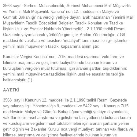
3568 sayılı Serbest Muhasebecilik, Serbest Muhasebeci Mali Müşavirlik
ve Yeminli Mali Müşavirlik Kanunu’ nun 12. maddesinin Maliye ve
Gümrük Bakanlığı’ na verdiği yetkiye dayanılarak hazırlanan “Yeminli Mali
Müşavirlerin Tasdik Edecekleri Belgeler, Tasdik Konuları ve Tasdike
İlişkin Usul ve Esaslar Hakkında Yönetmelik” , 2.1.1990 tarihli Resmi
Gazetede yayımlanarak yürürlüğe girmiştir. Anılan Yönetmeliğin 7-G/f
maddesi ile vakıflara ve tesislere “muafiyet” tanınması ile ilgili işlemler
yeminli mali müşavirlerin tasdiki kapsamına alınmıştır.
Kurumlar Vergisi Kanunu’ nun 7/15. maddesi uyarınca, vakıfların ve
bilimsel araştırma ve geliştirme faaliyetlerinde bulunan kurum ve
kuruluşların vergiden muaf tutulması için aranan şartları taşıdıklarının;
yeminli mali müşavirlerce tasdikine ilişkin usul ve esaslar bu tebliğle
belirlenmiştir.
(1)
A-YETKİ
3568 sayılı Kanunun 12. maddesi ile 2.1.1990 tarihli Resmi Gazetede
yayımlanan ilgili Yönetmeliğin 9. maddesi ve 5422 sayılı Kanunun 7/15.
maddesinin Maliye ve Gümrük Bakanlığına verdiği yetkiye dayanılarak,
vakıflar ile bilimsel araştırma ve geliştirme faaliyetlerinde bulunan kurum
ve kuruluşların vergiden muaf tutulabilmeleri için aranan şartların yerine
getirildiğinin ve Bakanlar Kurulu’ nca vergi muafiyeti tanınan vakıflarda ve
bilimsel araştırma ve geliştirme faaliyetlerinde bulunan kurum ve