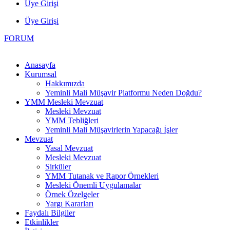
Üye Girişi
Üye Girişi
FORUM
Anasayfa
Kurumsal
Hakkımızda
Yeminli Mali Müşavir Platformu Neden Doğdu?
YMM Mesleki Mevzuat
Mesleki Mevzuat
YMM Tebliğleri
Yeminli Mali Müşavirlerin Yapacağı İşler
Mevzuat
Yasal Mevzuat
Mesleki Mevzuat
Sirküler
YMM Tutanak ve Rapor Örnekleri
Mesleki Önemli Uygulamalar
Örnek Özelgeler
Yargı Kararları
Faydalı Bilgiler
Etkinlikler