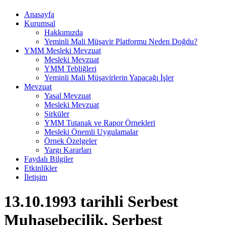
Anasayfa
Kurumsal
Hakkımızda
Yeminli Mali Müşavir Platformu Neden Doğdu?
YMM Mesleki Mevzuat
Mesleki Mevzuat
YMM Tebliğleri
Yeminli Mali Müşavirlerin Yapacağı İşler
Mevzuat
Yasal Mevzuat
Mesleki Mevzuat
Sirküler
YMM Tutanak ve Rapor Örnekleri
Mesleki Önemli Uygulamalar
Örnek Özelgeler
Yargı Kararları
Faydalı Bilgiler
Etkinlikler
İletişim
13.10.1993 tarihli Serbest
Muhasebecilik, Serbest