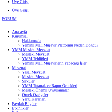
Üye Girişi
Üye Girişi
FORUM
Anasayfa
Kurumsal
Hakkımızda
Yeminli Mali Müşavir Platformu Neden Doğdu?
YMM Mesleki Mevzuat
Mesleki Mevzuat
YMM Tebliğleri
Yeminli Mali Müşavirlerin Yapacağı İşler
Mevzuat
Yasal Mevzuat
Mesleki Mevzuat
Sirküler
YMM Tutanak ve Rapor Örnekleri
Mesleki Önemli Uygulamalar
Örnek Özelgeler
Yargı Kararları
Faydalı Bilgiler
Etkinlikler