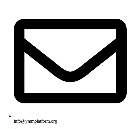
İçeriğe
atla
info@ymmplatform.org