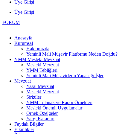
Üye Girişi
Üye Girişi
FORUM
Anasayfa
Kurumsal
Hakkımızda
Yeminli Mali Müşavir Platformu Neden Doğdu?
YMM Mesleki Mevzuat
Mesleki Mevzuat
YMM Tebliğleri
Yeminli Mali Müşavirlerin Yapacağı İşler
Mevzuat
Yasal Mevzuat
Mesleki Mevzuat
Sirküler
YMM Tutanak ve Rapor Örnekleri
Mesleki Önemli Uygulamalar
Örnek Özelgeler
Yargı Kararları
Faydalı Bilgiler
Etkinlikler