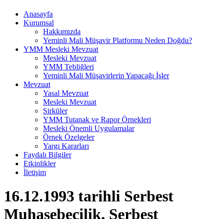
Anasayfa
Kurumsal
Hakkımızda
Yeminli Mali Müşavir Platformu Neden Doğdu?
YMM Mesleki Mevzuat
Mesleki Mevzuat
YMM Tebliğleri
Yeminli Mali Müşavirlerin Yapacağı İşler
Mevzuat
Yasal Mevzuat
Mesleki Mevzuat
Sirküler
YMM Tutanak ve Rapor Örnekleri
Mesleki Önemli Uygulamalar
Örnek Özelgeler
Yargı Kararları
Faydalı Bilgiler
Etkinlikler
İletişim
16.12.1993 tarihli Serbest
Muhasebecilik, Serbest