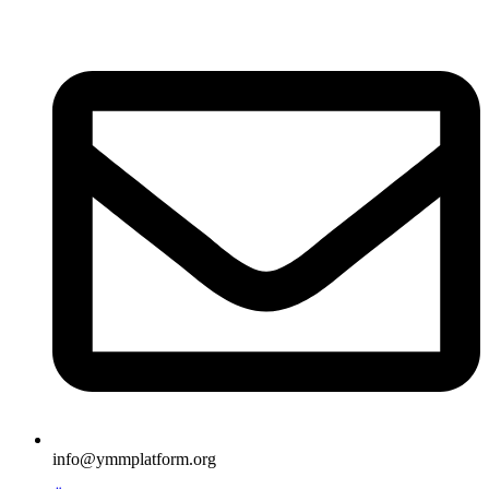
İçeriğe
atla
info@ymmplatform.org