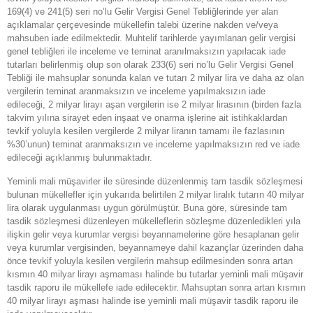
169(4) ve 241(5) seri no’lu Gelir Vergisi Genel Tebliğlerinde yer alan
açıklamalar çerçevesinde mükellefin talebi üzerine nakden ve/veya
mahsuben iade edilmektedir. Muhtelif tarihlerde yayımlanan gelir vergisi
genel tebliğleri ile inceleme ve teminat aranılmaksızın yapılacak iade
tutarları belirlenmiş olup son olarak 233(6) seri no’lu Gelir Vergisi Genel
Tebliği ile mahsuplar sonunda kalan ve tutarı 2 milyar lira ve daha az olan
vergilerin teminat aranmaksızın ve inceleme yapılmaksızın iade
edileceği, 2 milyar lirayı aşan vergilerin ise 2 milyar lirasının (birden fazla
takvim yılına sirayet eden inşaat ve onarma işlerine ait istihkaklardan
tevkif yoluyla kesilen vergilerde 2 milyar liranın tamamı ile fazlasının
%30’unun) teminat aranmaksızın ve inceleme yapılmaksızın red ve iade
edileceği açıklanmış bulunmaktadır.
Yeminli mali müşavirler ile süresinde düzenlenmiş tam tasdik sözleşmesi
bulunan mükellefler için yukarıda belirtilen 2 milyar liralık tutarın 40 milyar
lira olarak uygulanması uygun görülmüştür. Buna göre, süresinde tam
tasdik sözleşmesi düzenleyen mükelleflerin sözleşme düzenledikleri yıla
ilişkin gelir veya kurumlar vergisi beyannamelerine göre hesaplanan gelir
veya kurumlar vergisinden, beyannameye dahil kazançlar üzerinden daha
önce tevkif yoluyla kesilen vergilerin mahsup edilmesinden sonra artan
kısmın 40 milyar lirayı aşmaması halinde bu tutarlar yeminli mali müşavir
tasdik raporu ile mükellefe iade edilecektir. Mahsuptan sonra artan kısmın
40 milyar lirayı aşması halinde ise yeminli mali müşavir tasdik raporu ile