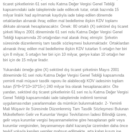
ticaret şirketlerinin 61 seri nolu Katma Değer Vergisi Genel Tebliği
kapsamındaki iade taleplerinde iade edilecek tutar, ortak bazında 15
milyar liralık had aşılmamak kaydıyla iade talep edilen dönemde
ortaklardan alınarak ihraç edilen mal bedellerine ilişkin KDV toplamı
dikkate alınarak hesaplanacaktır. Örnek: 80 ortaklı (X) sektörel dış ticaret
şirketi Mayıs 2001 döneminde 61 seri nolu Katma Değer Vergisi Genel
Tebliği kapsamında 20 ortağından mal alarak ihraç etmiştir. Şirketin
süresinde düzenlenmiş tam tasdik sözleşmesi bulunmaktadır. Ortaklardan
alınarak ihraç edilen mal bedellerine ilişkin KDV tutarları 5 ortağın her biri
için 8 milyar, 5 ortağın her biri için 10 milyar, geriye kalan 10 ortağın her
biri için de 15 milyar liradır.
Yukarıdaki örneğe göre (X) sektörel dış ticaret şirketinin Mayıs 2001
döneminde 61 seri nolu Katma Değer Vergisi Genel Tebliği kapsamında
yeminli mali müşavir tasdik raporu ile alabileceği KDV iadesinin toplam
tutarı (5*8+5*10+10*15=) 240 milyar lira olarak hesaplanacaktır. Öte
yandan, sektörel dış ticaret şirketlerinin 61 seri no.lu Katma Değer Vergisi
Genel Tebliği kapsamındaki iade taleplerinde indirimli teminat
uygulamasından yararlanmaları da mümkün bulunmaktadır. 2- Yeminli
Mali Müşavir ile Süresinde Düzenlenmiş Tam Tasdik Sözleşmesi Bulunan
Mükelleflerin Gelir ve Kurumlar Vergisi Tevkifatının İadesi Bilindiği üzere,
gelir veya kurumlar vergisi beyannamelerine göre hesaplanan gelir veya
kurumlar vergisinden, beyannameye dahil kazançlar üzerinden daha önce
tevkif yoluyla kesilen vergiler mahsup edilmekte, arta kalan kısım ise