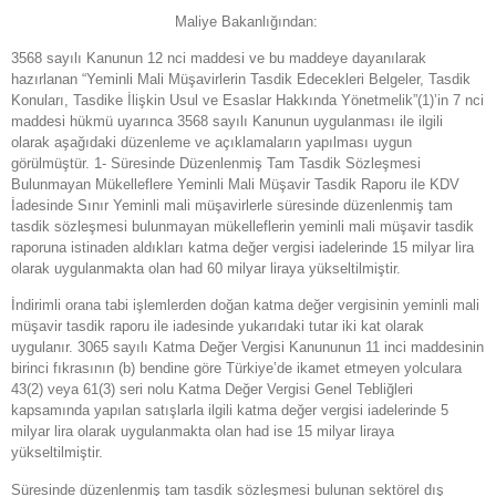
Maliye Bakanlığından:
3568 sayılı Kanunun 12 nci maddesi ve bu maddeye dayanılarak
hazırlanan “Yeminli Mali Müşavirlerin Tasdik Edecekleri Belgeler, Tasdik
Konuları, Tasdike İlişkin Usul ve Esaslar Hakkında Yönetmelik”(1)’in 7 nci
maddesi hükmü uyarınca 3568 sayılı Kanunun uygulanması ile ilgili
olarak aşağıdaki düzenleme ve açıklamaların yapılması uygun
görülmüştür. 1- Süresinde Düzenlenmiş Tam Tasdik Sözleşmesi
Bulunmayan Mükelleflere Yeminli Mali Müşavir Tasdik Raporu ile KDV
İadesinde Sınır Yeminli mali müşavirlerle süresinde düzenlenmiş tam
tasdik sözleşmesi bulunmayan mükelleflerin yeminli mali müşavir tasdik
raporuna istinaden aldıkları katma değer vergisi iadelerinde 15 milyar lira
olarak uygulanmakta olan had 60 milyar liraya yükseltilmiştir.
İndirimli orana tabi işlemlerden doğan katma değer vergisinin yeminli mali
müşavir tasdik raporu ile iadesinde yukarıdaki tutar iki kat olarak
uygulanır. 3065 sayılı Katma Değer Vergisi Kanununun 11 inci maddesinin
birinci fıkrasının (b) bendine göre Türkiye’de ikamet etmeyen yolculara
43(2) veya 61(3) seri nolu Katma Değer Vergisi Genel Tebliğleri
kapsamında yapılan satışlarla ilgili katma değer vergisi iadelerinde 5
milyar lira olarak uygulanmakta olan had ise 15 milyar liraya
yükseltilmiştir.
Süresinde düzenlenmiş tam tasdik sözleşmesi bulunan sektörel dış