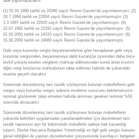
iade yapılmayacaktır.
(1) 02.01.1990 tarihli ve 20390 sayılı Resmi Gazete’de yayımlanmıştır. (2)
28.7.1994 tarihli ve 22004 sayılı Resmi Gazete’de yayımlanmıştır. (3)
1.3.1997 tarihli ve 22920 sayılı Resmi Gazete’de yayımlanmıştır. (4)
22.07.1992 tarihli ve 22292 sayılı Resmi Gazete’de yayımlanmıştır. (5)
01.03.2001 tarihli ve 24333 sayılı Resmi Gazete’de yayımlanmıştır. (6)
15.06.2000 tarihli ve 24080 sayılı Resmi Gazete’de yayımlanmıştır.
Gelir veya kurumlar vergisi beyannamelerine göre hesaplanan gelir veya
kurumlar vergisinden, beyannameye dahil kazançlar üzerinden daha önce
tevkif yoluyla kesilen vergilerin mahsup edilmesinden sonra artan kısmın
diğer vergi borçlarına mahsubunun talep edilmesi halinde de yukarıdaki
esaslar geçerli olacaktır.
Süresinde düzenlenmiş tam tasdik sözleşmesi bulunan mükelleflerin gelir
vergisi veya kurumlar vergisi iadesini inceleme sonucunu beklemeksizin
teminat göstererek talep etmeleri halinde alınması gereken teminat %50
oranında alınacaktır.
Süresinde düzenlenmiş tam tasdik sözleşmesi bulunan mükelleflerin
yukarıda belirtilen uygulamadan yararlanabilmeleri için düzenlenen tam
tasdik raporunun ayrı bir bölümünde mükellefin iadeye hak kazandığı
tutarın, Devlet Harcama Belgeleri Yönetmeliği ve ilgili gelir vergisi kanunu
genel tebliğleri ile yapılan düzenlemeler çerçevesinde kanıtlayıcı belgeleri