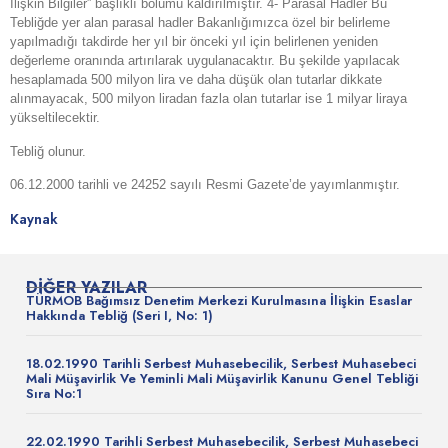
İlişkin Bilgiler” başlıklı bölümü kaldırılmıştır. 4- Parasal Hadler Bu
Tebliğde yer alan parasal hadler Bakanlığımızca özel bir belirleme
yapılmadığı takdirde her yıl bir önceki yıl için belirlenen yeniden
değerleme oranında artırılarak uygulanacaktır. Bu şekilde yapılacak
hesaplamada 500 milyon lira ve daha düşük olan tutarlar dikkate
alınmayacak, 500 milyon liradan fazla olan tutarlar ise 1 milyar liraya
yükseltilecektir.
Tebliğ olunur.
06.12.2000 tarihli ve 24252 sayılı Resmi Gazete’de yayımlanmıştır.
Kaynak
DIĞER YAZILAR
TÜRMOB Bağımsız Denetim Merkezi Kurulmasına İlişkin Esaslar
Hakkında Tebliğ (Seri I, No: 1)
18.02.1990 Tarihli Serbest Muhasebecilik, Serbest Muhasebeci
Mali Müşavirlik Ve Yeminli Mali Müşavirlik Kanunu Genel Tebliği
Sıra No:1
22.02.1990 Tarihli Serbest Muhasebecilik, Serbest Muhasebeci