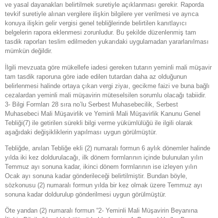
ve yasal dayanakları belirtilmek suretiyle açıklanması gerekir. Raporda
tevkif suretiyle alınan vergilere ilişkin bilgilere yer verilmesi ve ayrıca
konuya ilişkin gelir vergisi genel tebliğlerinde belirtilen kanıtlayıcı
belgelerin rapora eklenmesi zorunludur. Bu şekilde düzenlenmiş tam
tasdik raporları teslim edilmeden yukarıdaki uygulamadan yararlanılması
mümkün değildir.
İlgili mevzuata göre mükellefe iadesi gereken tutarın yeminli mali müşavir
tam tasdik raporuna göre iade edilen tutardan daha az olduğunun
belirlenmesi halinde ortaya çıkan vergi ziyaı, gecikme faizi ve buna bağlı
cezalardan yeminli mali müşavirin müteselsilen sorumlu olacağı tabiidir.
3- Bilgi Formları 28 sıra no’lu Serbest Muhasebecilik, Serbest
Muhasebeci Mali Müşavirlik ve Yeminli Mali Müşavirlik Kanunu Genel
Tebliği(7) ile getirilen sürekli bilgi verme yükümlülüğü ile ilgili olarak
aşağıdaki değişikliklerin yapılması uygun görülmüştür.
Tebliğde, anılan Tebliğe ekli (2) numaralı formun 6 aylık dönemler halinde
yılda iki kez doldurulacağı, ilk dönem formlarının içinde bulunulan yılın
Temmuz ayı sonuna kadar, ikinci dönem formlarının ise izleyen yılın
Ocak ayı sonuna kadar gönderileceği belirtilmiştir. Bundan böyle,
sözkonusu (2) numaralı formun yılda bir kez olmak üzere Temmuz ayı
sonuna kadar doldurulup gönderilmesi uygun görülmüştür.
Öte yandan (2) numaralı formun “2- Yeminli Mali Müşavirin Beyanına