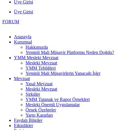
Üye Girişi
Üye Girişi
FORUM
Anasayfa
Kurumsal
Hakkımızda
Yeminli Mali Müşavir Platformu Neden Doğdu?
YMM Mesleki Mevzuat
Mesleki Mevzuat
YMM Tebliğleri
Yeminli Mali Müşavirlerin Yapacağı İşler
Mevzuat
Yasal Mevzuat
Mesleki Mevzuat
Sirküler
YMM Tutanak ve Rapor Örnekleri
Mesleki Önemli Uygulamalar
Örnek Özelgeler
Yargı Kararları
Faydalı Bilgiler
Etkinlikler