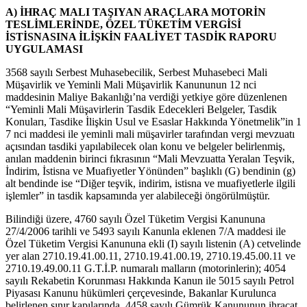
A) İHRAÇ MALI TAŞIYAN ARAÇLARA MOTORİN
TESLİMLERİNDE, ÖZEL TÜKETİM VERGİSİ
İSTİSNASINA İLİŞKİN FAALİYET TASDİK RAPORU
UYGULAMASI
3568 sayılı Serbest Muhasebecilik, Serbest Muhasebeci Mali
Müşavirlik ve Yeminli Mali Müşavirlik Kanununun 12 nci
maddesinin Maliye Bakanlığı’na verdiği yetkiye göre düzenlenen
“Yeminli Mali Müşavirlerin Tasdik Edecekleri Belgeler, Tasdik
Konuları, Tasdike İlişkin Usul ve Esaslar Hakkında Yönetmelik”in 1
7 nci maddesi ile yeminli mali müşavirler tarafından vergi mevzuatı
açısından tasdiki yapılabilecek olan konu ve belgeler belirlenmiş,
anılan maddenin birinci fıkrasının “Mali Mevzuatta Yeralan Teşvik,
İndirim, İstisna ve Muafiyetler Yönünden” başlıklı (G) bendinin (g)
alt bendinde ise “Diğer teşvik, indirim, istisna ve muafiyetlerle ilgili
işlemler” in tasdik kapsamında yer alabileceği öngörülmüştür.
Bilindiği üzere, 4760 sayılı Özel Tüketim Vergisi Kanununa
27/4/2006 tarihli ve 5493 sayılı Kanunla eklenen 7/A maddesi ile
Özel Tüketim Vergisi Kanununa ekli (I) sayılı listenin (A) cetvelinde
yer alan 2710.19.41.00.11, 2710.19.41.00.19, 2710.19.45.00.11 ve
2710.19.49.00.11 G.T.İ.P. numaralı malların (motorinlerin); 4054
sayılı Rekabetin Korunması Hakkında Kanun ile 5015 sayılı Petrol
Piyasası Kanunu hükümleri çerçevesinde, Bakanlar Kurulunca
belirlenen sınır kapılarında, 4458 sayılı Gümrük Kanununun ihracat