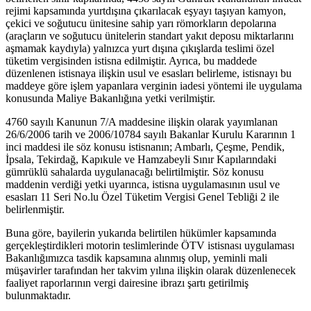
rejimi kapsamında yurtdışına çıkarılacak eşyayı taşıyan kamyon,
çekici ve soğutucu ünitesine sahip yarı römorkların depolarına
(araçların ve soğutucu ünitelerin standart yakıt deposu miktarlarını
aşmamak kaydıyla) yalnızca yurt dışına çıkışlarda teslimi özel
tüketim vergisinden istisna edilmiştir. Ayrıca, bu maddede
düzenlenen istisnaya ilişkin usul ve esasları belirleme, istisnayı bu
maddeye göre işlem yapanlara verginin iadesi yöntemi ile uygulama
konusunda Maliye Bakanlığına yetki verilmiştir.
4760 sayılı Kanunun 7/A maddesine ilişkin olarak yayımlanan
26/6/2006 tarih ve 2006/10784 sayılı Bakanlar Kurulu Kararının 1
inci maddesi ile söz konusu istisnanın; Ambarlı, Çeşme, Pendik,
İpsala, Tekirdağ, Kapıkule ve Hamzabeyli Sınır Kapılarındaki
gümrüklü sahalarda uygulanacağı belirtilmiştir. Söz konusu
maddenin verdiği yetki uyarınca, istisna uygulamasının usul ve
esasları 11 Seri No.lu Özel Tüketim Vergisi Genel Tebliği 2 ile
belirlenmiştir.
Buna göre, bayilerin yukarıda belirtilen hükümler kapsamında
gerçekleştirdikleri motorin teslimlerinde ÖTV istisnası uygulaması
Bakanlığımızca tasdik kapsamına alınmış olup, yeminli mali
müşavirler tarafından her takvim yılına ilişkin olarak düzenlenecek
faaliyet raporlarının vergi dairesine ibrazı şartı getirilmiş
bulunmaktadır.