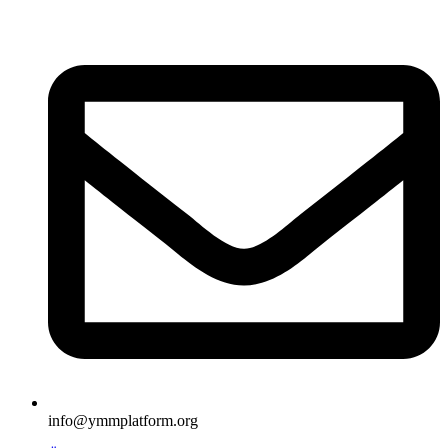
İçeriğe
atla
info@ymmplatform.org