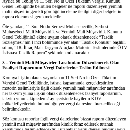
Ayrıca bu Tebliğ ve 11 Seri No.lu Özel Tüketim Vergisi Kanunu
Genel Tebliğinde belirtilen belgeler ile raporu düzenleyen yeminli
mali müşavirin gerekli gördüğü inceleme ile ilgili diğer belgelerin
rapora eklenmesi gerekmektedir.
Öte yandan, 11 Sıra No.lu Serbest Muhasebecilik, Serbest
Muhasebeci Mali Müşavirlik ve Yeminli Mali Müşavirlik Kanunu
Genel Tebliğinin3 ekine uygun olarak düzenlenecek “Tasdik
Sözleşmesi”nin I inci bölümünde yer alan “Tasdik Konusu” başlıklı
sütun, “18- İhraç Malı Taşıyan Araçlara Motorin Teslimlerinde ÖTV
İstisnası Tasdik Raporu” şeklinde kodlanacaktır.
3 – Yeminli Mali Müşavirler Tarafından Düzenlenecek Olan
Faaliyet Raporunun Vergi Dairelerine Teslim Edilmesi
Konuya ilişkin olarak yayımlanan 11 Seri No.lu Özel Tüketim
Vergisi Genel Tebliğinde, istisna kapsamında gerçekleştirilen
motorin teslimleriyle ilgili olarak yeminli mali müşavirler tarafından
her takvim yılına ilişkin olarak düzenlenecek faaliyet raporlarının,
takvim yılını takip eden 2 ay içerisinde bayilerin KDV
mükellefiyetlerinin bulunduğu yer vergi dairesine ibraz edileceği
belirtilmektedir.
Söz konusu raporlar ilgili vergi dairelerine bizzat raporu düzenleyen
yeminli mali müşavir tarafından kimlik ibraz edilerek tutanak
karşılığında teslim edilecektir. Tutanaklar vergi dairesi müdürü veya