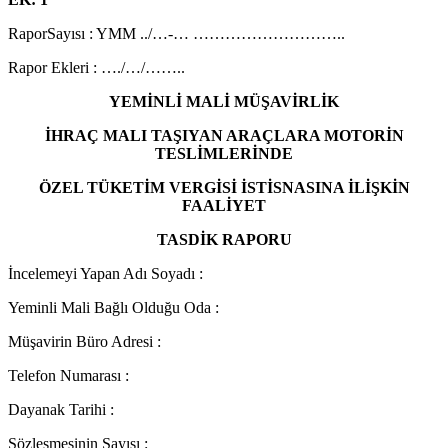
RaporSayısı : YMM ../…-… ………………………..
Rapor Ekleri : …./…/……..
YEMİNLİ MALİ MÜŞAVİRLİK
İHRAÇ MALI TAŞIYAN ARAÇLARA MOTORİN
TESLİMLERİNDE
ÖZEL TÜKETİM VERGİSİ İSTİSNASINA İLİŞKİN
FAALİYET
TASDİK RAPORU
İncelemeyi Yapan Adı Soyadı :
Yeminli Mali Bağlı Olduğu Oda :
Müşavirin Büro Adresi :
Telefon Numarası :
Dayanak Tarihi :
Sözleşmesinin Sayısı :