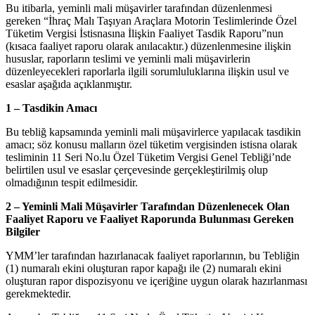
Bu itibarla, yeminli mali müşavirler tarafından düzenlenmesi
gereken “İhraç Malı Taşıyan Araçlara Motorin Teslimlerinde Özel
Tüketim Vergisi İstisnasına İlişkin Faaliyet Tasdik Raporu”nun
(kısaca faaliyet raporu olarak anılacaktır.) düzenlenmesine ilişkin
hususlar, raporların teslimi ve yeminli mali müşavirlerin
düzenleyecekleri raporlarla ilgili sorumluluklarına ilişkin usul ve
esaslar aşağıda açıklanmıştır.
1 – Tasdikin Amacı
Bu tebliğ kapsamında yeminli mali müşavirlerce yapılacak tasdikin
amacı; söz konusu malların özel tüketim vergisinden istisna olarak
tesliminin 11 Seri No.lu Özel Tüketim Vergisi Genel Tebliği’nde
belirtilen usul ve esaslar çerçevesinde gerçekleştirilmiş olup
olmadığının tespit edilmesidir.
2 – Yeminli Mali Müşavirler Tarafından Düzenlenecek Olan
Faaliyet Raporu ve Faaliyet Raporunda Bulunması Gereken
Bilgiler
YMM’ler tarafından hazırlanacak faaliyet raporlarının, bu Tebliğin
(1) numaralı ekini oluşturan rapor kapağı ile (2) numaralı ekini
oluşturan rapor dispozisyonu ve içeriğine uygun olarak hazırlanması
gerekmektedir.