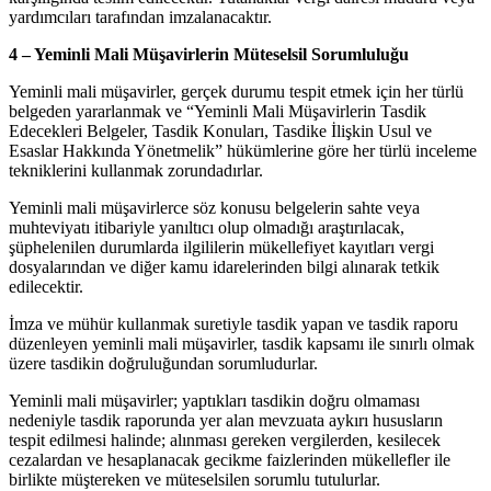
yardımcıları tarafından imzalanacaktır.
4 – Yeminli Mali Müşavirlerin Müteselsil Sorumluluğu
Yeminli mali müşavirler, gerçek durumu tespit etmek için her türlü
belgeden yararlanmak ve “Yeminli Mali Müşavirlerin Tasdik
Edecekleri Belgeler, Tasdik Konuları, Tasdike İlişkin Usul ve
Esaslar Hakkında Yönetmelik” hükümlerine göre her türlü inceleme
tekniklerini kullanmak zorundadırlar.
Yeminli mali müşavirlerce söz konusu belgelerin sahte veya
muhteviyatı itibariyle yanıltıcı olup olmadığı araştırılacak,
şüphelenilen durumlarda ilgililerin mükellefiyet kayıtları vergi
dosyalarından ve diğer kamu idarelerinden bilgi alınarak tetkik
edilecektir.
İmza ve mühür kullanmak suretiyle tasdik yapan ve tasdik raporu
düzenleyen yeminli mali müşavirler, tasdik kapsamı ile sınırlı olmak
üzere tasdikin doğruluğundan sorumludurlar.
Yeminli mali müşavirler; yaptıkları tasdikin doğru olmaması
nedeniyle tasdik raporunda yer alan mevzuata aykırı hususların
tespit edilmesi halinde; alınması gereken vergilerden, kesilecek
cezalardan ve hesaplanacak gecikme faizlerinden mükellefler ile
birlikte müştereken ve müteselsilen sorumlu tutulurlar.