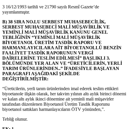
3 16/12/1993 tarihli ve 21790 sayılı Resmî Gazete’de
yayımlanmıştır.
B) 38 SIRA NO.LU SERBEST MUHASEBECİLİK,
SERBEST MUHASEBECİ MALİ MÜŞAVİRLİK VE
YEMİNLİ MALİ MÜŞAVİRLİK KANUNU GENEL
TEBLİĞİNİN “YEMİNLİ MALİ MÜŞAVİRLİK
BİYOETANOL ÜRETİM TASDİK RAPORU VE
HARMANLAYICILARA AİT BİYOETANOLLÜ BENZİN
FAALİYET TASDİK RAPORUNUN VERGİ
DAİRELERİNE TESLİM EDİLMESİ” BAŞLIKLI 3.
BÖLÜMÜNDE YER ALAN VE “ÜRETİCİLERİN, YERLİ
TARIM ÜRÜNLERİNDEN..” İFADESİYLE BAŞLAYAN
PARAGRAFI AŞAĞIDAKİ ŞEKİLDE
DEĞİŞTİRİLMİŞTİR:
“Üreticilerin, yerli tarım ürünlerinden imal ederek teslim ettikleri
biyoetanole ilişkin olarak, her takvim yılının altı aylık birinci dönemi
ve kalan altı aylık ikinci dönemine ait yeminli mali müşavirler
tarafından düzenlenen Biyoetanol Üretim Tasdik Raporunu
biyoetanol sattıkları harmanlayıcıların ÖTV yönünden,”.
Tebliğ olunur.
EK: 1