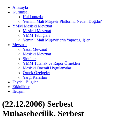
Anasayfa
Kurumsal
Hakkımızda
Yeminli Mali Müşavir Platformu Neden Doğdu?
YMM Mesleki Mevzuat
Mesleki Mevzuat
YMM Tebliğleri
Yeminli Mali Müşavirlerin Yapacağı İşler
Mevzuat
Yasal Mevzuat
Mesleki Mevzuat
Sirküler
YMM Tutanak ve Rapor Örnekleri
Mesleki Önemli Uygulamalar
Örnek Özelgeler
Yargı Kararları
Faydalı Bilgiler
Etkinlikler
İletişim
(22.12.2006) Serbest
Muhasebecilik, Serbest