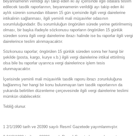
beyannamenin verildiği ayı takip eden iki ay içerisinde ilgili odalara teslim
edilecek tasdik raporlarının, beyannamenin verildiği ayı takip eden iki
aylık sürenin sonundan itibaren 15 gün içerisinde ilgili vergi dairelerine
intikalinin sağlanması, ilgili yeminli mali müşavirler odasının
sorumluluğundadır. Bu sorumluluğun öngörülen sürede yerine getirilmemiş
olması, bir başka ifadeyle sözkonusu raporların öngörülen 15 günlük
süreden sonra ilgili vergi dairelerine ibrazı halinde ise bu raporlar ilgili vergi
dairelerince teslim alınmayacaktır.
Sözkonusu raporlar; öngörülen 15 günlük süreden sonra her hangi bir
şekilde (posta, kargo, kurye v.b.) ilgili vergi dairelerine intikal ettirilmiş
olsa bile bu raporlar uyarınca vergi dairelerince işlem tesis
olunmayacaktır.
İçerisinde yeminli mali müşavirlik tasdik raporu ibrazı zorunluluğuna
bağlanmış her hangi bir konu bulunmayan tam tasdik raporlarının da
yukarıda belirtilen düzenleme çerçevesinde ilgili vergi dairelerine teslimi
mümkün olabilecektir.
Tebliğ olunur.
1 2/1/1990 tarih ve 20390 sayılı Resmî Gazetede yayımlanmıştır.