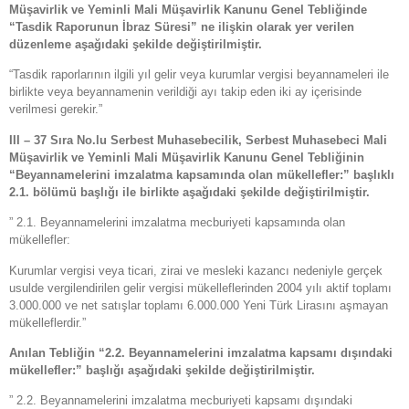
Müşavirlik ve Yeminli Mali Müşavirlik Kanunu Genel Tebliğinde
“Tasdik Raporunun İbraz Süresi” ne ilişkin olarak yer verilen
düzenleme aşağıdaki şekilde değiştirilmiştir.
“Tasdik raporlarının ilgili yıl gelir veya kurumlar vergisi beyannameleri ile
birlikte veya beyannamenin verildiği ayı takip eden iki ay içerisinde
verilmesi gerekir.”
III – 37 Sıra No.lu Serbest Muhasebecilik, Serbest Muhasebeci Mali
Müşavirlik ve Yeminli Mali Müşavirlik Kanunu Genel Tebliğinin
“Beyannamelerini imzalatma kapsamında olan mükellefler:” başlıklı
2.1. bölümü başlığı ile birlikte aşağıdaki şekilde değiştirilmiştir.
” 2.1. Beyannamelerini imzalatma mecburiyeti kapsamında olan
mükellefler:
Kurumlar vergisi veya ticari, zirai ve mesleki kazancı nedeniyle gerçek
usulde vergilendirilen gelir vergisi mükelleflerinden 2004 yılı aktif toplamı
3.000.000 ve net satışlar toplamı 6.000.000 Yeni Türk Lirasını aşmayan
mükelleflerdir.”
Anılan Tebliğin “2.2. Beyannamelerini imzalatma kapsamı dışındaki
mükellefler:” başlığı aşağıdaki şekilde değiştirilmiştir.
” 2.2. Beyannamelerini imzalatma mecburiyeti kapsamı dışındaki