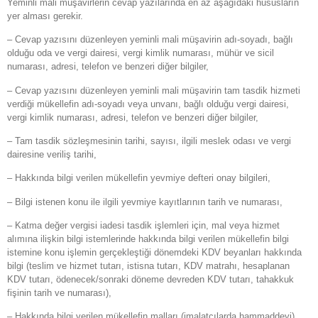
Yeminli mali müşavirlerin cevap yazılarında en az aşağıdaki hususların
yer alması gerekir.
– Cevap yazısını düzenleyen yeminli mali müşavirin adı-soyadı, bağlı
olduğu oda ve vergi dairesi, vergi kimlik numarası, mühür ve sicil
numarası, adresi, telefon ve benzeri diğer bilgiler,
– Cevap yazısını düzenleyen yeminli mali müşavirin tam tasdik hizmeti
verdiği mükellefin adı-soyadı veya unvanı, bağlı olduğu vergi dairesi,
vergi kimlik numarası, adresi, telefon ve benzeri diğer bilgiler,
– Tam tasdik sözleşmesinin tarihi, sayısı, ilgili meslek odası ve vergi
dairesine veriliş tarihi,
– Hakkında bilgi verilen mükellefin yevmiye defteri onay bilgileri,
– Bilgi istenen konu ile ilgili yevmiye kayıtlarının tarih ve numarası,
– Katma değer vergisi iadesi tasdik işlemleri için, mal veya hizmet
alımına ilişkin bilgi istemlerinde hakkında bilgi verilen mükellefin bilgi
istemine konu işlemin gerçekleştiği dönemdeki KDV beyanları hakkında
bilgi (teslim ve hizmet tutarı, istisna tutarı, KDV matrahı, hesaplanan
KDV tutarı, ödenecek/sonraki döneme devreden KDV tutarı, tahakkuk
fişinin tarih ve numarası),
– Hakkında bilgi verilen mükellefin malları (imalatçılarda hammaddeyi)