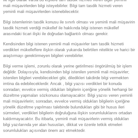
mali müşavirlerden bilgi isteyebilirler. Bilgi tam tasdik hizmeti veren
yeminli mali müşavirlerden istenebilecektir.
Bilgi istemlerinin tasdik konusu ile sınırlı olması ve yeminli mali müşavirin
tasdik hizmeti verdiği mükellef ile hakkında bilgi istenen mükellef
arasındaki ticari ilişki ile doğrudan bağlantılı olması gerekir.
Kendisinden bilgi istenen yeminli mali müşavirler tam tasdik hizmeti
verdikleri mükelleflere ilişkin olarak yukarıda belirtilen nitelikte ve harici bir
araştırmayı gerektirmeyen bilgileri verebilirler.
Bilgi verme işlemi, zorunlu olarak yerine getirilmesi öngörülmüş bir işlem
değildir. Dolayısıyla, kendisinden bilgi istenilen yeminli mali müşavirler;
istenilen bilgileri verebilecekleri gibi, diledikleri takdirde bilgi vermekten
imtina da edebileceklerdir. Ancak , bilgi yazısı verdikleri bir konuda
sonradan; evvelce vermiş oldukları bilgilerin içeriğine yönelik herhangi bir
düzeltme yapmaları sözkonusu olamayacaktır. Bilgi yazısı veren yeminli
mali müşavirlerin; sonradan, evvelce vermiş oldukları bilgilerin içeriğine
yönelik düzeltme yapılması talebinde bulundukları gibi bir husus ileri
sürmeleri, verdikleri bilgilerin doğruluğuna ilişkin sorumluluklarını ortadan
kaldırmayacaktır. Bu itibarla, yeminli mali müşavirlerin vermiş oldukları
bilgi yazılarında yer alan hususları, dikkat ve özenle tetkik etmeleri
sorumlulukları açısından önem arz etmektedir.