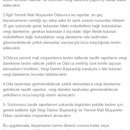
edilecektir.
2-İlgili Yeminli Mali Müşavirler Odasınca bu raporlar; en geç
beyannamenin verildiği ayı takip eden iki aylık sürenin sonundan itibaren
15 gün içerisinde gerek bulunulan ildeki mükelleflerin bağlı bulundukları
vergi dairelerine, gerekse bulunulan il dışındaki diğer illerde bulunan
mükelleflerin bağlı bulundukları vergi dairelerine oda tarafından
görevlendirilecek yetkili elemanlar vasıtasıyla imza karşılığında teslim
edilecektir.
3-Oda’ya yeminli mali müşavirlerce teslim edilecek tasdik raporlarını vergi
dairelerine teslim edecek yetkili ve Oda’ca verilmiş özel kimlik taşıyan
elemanların kimlikleri, Vergi Dairesi Başkanlığı kanalıyla o ilde bulunan
vergi dairelerine önceden bildirilecektir.
4-Oda tarafından görevlendirilecek yetkili elemanlarca vergi dairelerine
getirilecek tasdik raporları, vergi daireleri tarafından görevlendirilecek
yetkililerce imza karşılığı teslim alınacaktır.
5- Sözkonusu tasdik raporlarının yukarıda öngörülen şekilde teslimi için
gerekli tedbirler ilgili Vergi Dairesi Başkanlığı ile Yeminli Mali Müşavirler
Odası tarafından müştereken alınacaktır.
Bu uygulamada; beyanname verme dönemi sonuna kadar veya