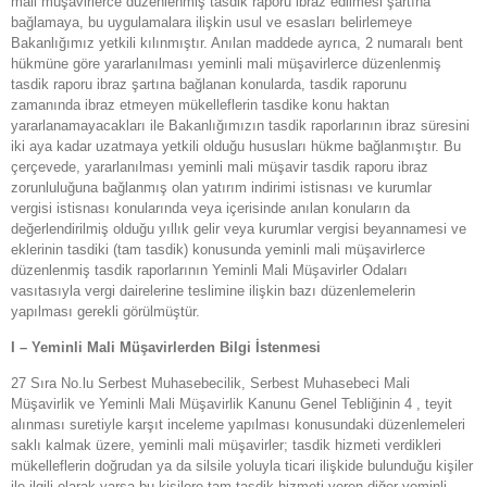
mali müşavirlerce düzenlenmiş tasdik raporu ibraz edilmesi şartına
bağlamaya, bu uygulamalara ilişkin usul ve esasları belirlemeye
Bakanlığımız yetkili kılınmıştır. Anılan maddede ayrıca, 2 numaralı bent
hükmüne göre yararlanılması yeminli mali müşavirlerce düzenlenmiş
tasdik raporu ibraz şartına bağlanan konularda, tasdik raporunu
zamanında ibraz etmeyen mükelleflerin tasdike konu haktan
yararlanamayacakları ile Bakanlığımızın tasdik raporlarının ibraz süresini
iki aya kadar uzatmaya yetkili olduğu hususları hükme bağlanmıştır. Bu
çerçevede, yararlanılması yeminli mali müşavir tasdik raporu ibraz
zorunluluğuna bağlanmış olan yatırım indirimi istisnası ve kurumlar
vergisi istisnası konularında veya içerisinde anılan konuların da
değerlendirilmiş olduğu yıllık gelir veya kurumlar vergisi beyannamesi ve
eklerinin tasdiki (tam tasdik) konusunda yeminli mali müşavirlerce
düzenlenmiş tasdik raporlarının Yeminli Mali Müşavirler Odaları
vasıtasıyla vergi dairelerine teslimine ilişkin bazı düzenlemelerin
yapılması gerekli görülmüştür.
I – Yeminli Mali Müşavirlerden Bilgi İstenmesi
27 Sıra No.lu Serbest Muhasebecilik, Serbest Muhasebeci Mali
Müşavirlik ve Yeminli Mali Müşavirlik Kanunu Genel Tebliğinin 4 , teyit
alınması suretiyle karşıt inceleme yapılması konusundaki düzenlemeleri
saklı kalmak üzere, yeminli mali müşavirler; tasdik hizmeti verdikleri
mükelleflerin doğrudan ya da silsile yoluyla ticari ilişkide bulunduğu kişiler
ile ilgili olarak varsa bu kişilere tam tasdik hizmeti veren diğer yeminli