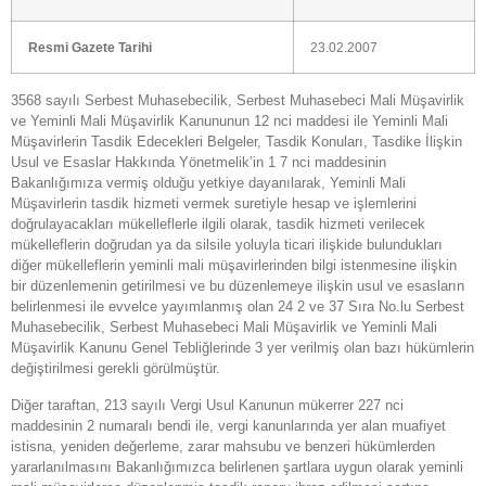
Resmi Gazete Tarihi
23.02.2007
3568 sayılı Serbest Muhasebecilik, Serbest Muhasebeci Mali Müşavirlik
ve Yeminli Mali Müşavirlik Kanununun 12 nci maddesi ile Yeminli Mali
Müşavirlerin Tasdik Edecekleri Belgeler, Tasdik Konuları, Tasdike İlişkin
Usul ve Esaslar Hakkında Yönetmelik’in 1 7 nci maddesinin
Bakanlığımıza vermiş olduğu yetkiye dayanılarak, Yeminli Mali
Müşavirlerin tasdik hizmeti vermek suretiyle hesap ve işlemlerini
doğrulayacakları mükelleflerle ilgili olarak, tasdik hizmeti verilecek
mükelleflerin doğrudan ya da silsile yoluyla ticari ilişkide bulundukları
diğer mükelleflerin yeminli mali müşavirlerinden bilgi istenmesine ilişkin
bir düzenlemenin getirilmesi ve bu düzenlemeye ilişkin usul ve esasların
belirlenmesi ile evvelce yayımlanmış olan 24 2 ve 37 Sıra No.lu Serbest
Muhasebecilik, Serbest Muhasebeci Mali Müşavirlik ve Yeminli Mali
Müşavirlik Kanunu Genel Tebliğlerinde 3 yer verilmiş olan bazı hükümlerin
değiştirilmesi gerekli görülmüştür.
Diğer taraftan, 213 sayılı Vergi Usul Kanunun mükerrer 227 nci
maddesinin 2 numaralı bendi ile, vergi kanunlarında yer alan muafiyet
istisna, yeniden değerleme, zarar mahsubu ve benzeri hükümlerden
yararlanılmasını Bakanlığımızca belirlenen şartlara uygun olarak yeminli