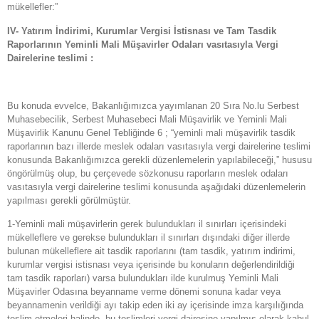
mükellefler:”
IV- Yatırım İndirimi, Kurumlar Vergisi İstisnası ve Tam Tasdik
Raporlarının Yeminli Mali Müşavirler Odaları vasıtasıyla Vergi
Dairelerine teslimi :
Bu konuda evvelce, Bakanlığımızca yayımlanan 20 Sıra No.lu Serbest
Muhasebecilik, Serbest Muhasebeci Mali Müşavirlik ve Yeminli Mali
Müşavirlik Kanunu Genel Tebliğinde 6 ; “yeminli mali müşavirlik tasdik
raporlarının bazı illerde meslek odaları vasıtasıyla vergi dairelerine teslimi
konusunda Bakanlığımızca gerekli düzenlemelerin yapılabileceği,” hususu
öngörülmüş olup, bu çerçevede sözkonusu raporların meslek odaları
vasıtasıyla vergi dairelerine teslimi konusunda aşağıdaki düzenlemelerin
yapılması gerekli görülmüştür.
1-Yeminli mali müşavirlerin gerek bulundukları il sınırları içerisindeki
mükelleflere ve gerekse bulundukları il sınırları dışındaki diğer illerde
bulunan mükelleflere ait tasdik raporlarını (tam tasdik, yatırım indirimi,
kurumlar vergisi istisnası veya içerisinde bu konuların değerlendirildiği
tam tasdik raporları) varsa bulundukları ilde kurulmuş Yeminli Mali
Müşavirler Odasına beyanname verme dönemi sonuna kadar veya
beyannamenin verildiği ayı takip eden iki ay içerisinde imza karşılığında
teslim etmeleri halinde, bu teslimleri vergi dairesine yapılmış olarak kabul