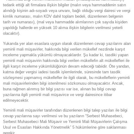
tedarik ettiği alt firmalara ilişkin bilgiler (malın veya hammaddenin satın
alındığı kişinin adı-soyadı veya unvanı, bağlı olduğu vergi dairesi ve vergi
kimlik numarası, malın KDV dahil toplam bedeli, düzenlenen belgenin
tarih ve numarası), (mal veya hammadde alımlarının çok sayıda kişiden
yapıldığı hallerde en yüksek 10 alıma ilişkin bilgilerin verilmesi yeterli
olacaktır).
Yukarıda yer alan esaslara uygun olarak düzenlenen cevap yazılarını alan
yeminli mali müşavirler, hakkında bilgi verilen mükellef nezdinde karşıt
inceleme yapmakla yükümlü olmayacaklardır. Şu kadar ki, tasdiki yapan
yeminli mali müşavirin hakkında bilgi verilen mükellefin alt mükellefleri ile
ilgili karşıt inceleme yükümlülüğünün devam edeceği tabiidir. Öte yandan,
katma değer vergisi iadesi tasdik işlemlerinde, süresinde tam tasdik
sözleşmesi yapmamış mükellefler ile ilgili olarak, bu mükelleflerin yeminli
mali müşavirlerinden bilgi istenilmesi sözkonusu olmayacaktır. Ancak,
buna rağmen alınmış bir bilgi yazısı var ise, alınan bu bilgi cevap
yazılarına ilgili yeminli mali müşavirce ve vergi dairesince itibar
edilmeyecektir.
Yeminli mali müşavirler tarafından düzenlenen bilgi talep yazıları ile bilgi
cevap yazılarına sayı verilmesi ve bu yazıların “Serbest Muhasebeci,
Serbest Muhasebeci Mali Müşavir ve Yeminli Mali Müşavirlerin Çalışma
Usul ve Esasları Hakkında Yönetmelik” 5 hükümlerine göre saklanması
gerekir.