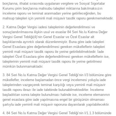
borçlarına, ithalat sırasında uygulanan vergilere ve Sosyal Sigortalar
Kurumu prim borçlarına mahsubu talepleri miktarına bakılmaksızın
inceleme raporu ve teminat aranmadan yerine getirileceğinden, bu
mahsup talepleri için yeminli mali müşavir tasdik raporu gerekmemektedir.
2. Katma Değer Vergisi iadesi taleplerinin değerlendirilmesi ve
sonuçlandırılmasına ilişkin usul ve esaslar 84 Seri No.lu Katma Değer
Vergisi Genel Tebliği(4)’nin Genel Esaslar ve Özel Esaslar alt
başlıklarında ayrıntılı olarak düzenlenmiştir. Buna göre iade talepleri
Genel Esaslara göre değerlendirilmesi gereken mükelleflerin talepleri
yeminli mali müşavir tasdik raporu ile yerine getirilebilmektedir. İade
talepleri Özel Esaslara göre değerlendirilmesi gereken mükelleflerin ise,
taleplerinin yeminli mali müşavir tasdik raporu ile yerine getirilmesi
mümkün bulunmamaktadır.
3. 84 Seri No.lu Katma Değer Vergisi Genel Tebliği’nin I/3 bölümüne göre
mükellefler, inceleme başlamadan önce vergi incelemesi yoluyla iade
taleplerinden vazgeçerek teminat karşılığı veya yeminli mali müşavir
tasdik raporu ibrazı ile iade talebinde bulunabilmektedirler. İnceleme
başladıktan sonra talepte bulunulması halinde ise, inceleme elemanının
genel esaslara göre iade yapılmasına engel bir görüşünün olmaması
şartıyla iade yeminli mali müşavir raporuna dayanılarak yapılabilecektir.
4. 84 Seri No.lu Katma Değer Vergisi Genel Tebliği’nin I/1.1.3 bölümünde