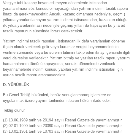
Vergiye tabi kazanç beyan edilmeyen dönemlerde istisnadan
yararlanılması söz konusu olmayacağından yatırım indirimi tasdik raporu
ibrazı da gerekmeyecektir. Ancak, kazanç olmaması nedeniyle, geçmiş
yıllarda yararlanılamayan yatırım indirimi istisnasından, kazancın olduğu
ilk yılda yararlanılması nedeniyle geçmiş yılları da kapsayan bu yıla ait
tasdik raporunun süresinde ibrazı gerekecektir.
Yatırım indirimi tasdik raporları, istisnadan ilk defa yararlanılan döneme
ilişkin olarak verilecek gelir veya kurumlar vergisi beyannamelerinin
verilme süresinde veya bu sürenin bitimini takip eden iki ay içerisinde ilgili
vergi dairesine verilecektir. Yatırım bitmiş ve yazılan tasdik raporu yatırım
harcamalarının tümünü kapsıyorsa, sonraki dönemlerde verilecek
beyannamelerde indirim konusu yapılan yatırım indirimi istisnaları için
ayrıca tasdik raporu aranmayacaktır.
D. YÜRÜRLÜK
Bu Genel Tebliğ hükümleri, henüz sonuçlanmamış işlemlere de
uygulanmak üzere yayımı tarihinden itibaren hüküm ifade eder.
Tebliğ olunur.
(1) 13.06.1989 tarih ve 20194 sayılı Resmi Gazete’de yayımlanmıştır.
(2) 02.01.1990 tarih ve 20390 sayılı Resmi Gazete’de yayımlanmıştır.
(3) 10.01.1961 tarih ve 10703 sayılı Resmi Gazete’de yayımlanmıştır.