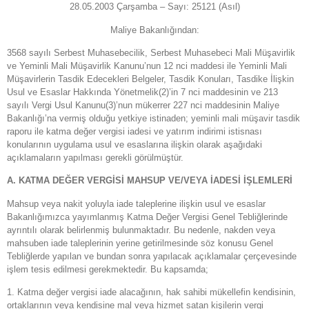
28.05.2003 Çarşamba – Sayı: 25121 (Asıl)
Maliye Bakanlığından:
3568 sayılı Serbest Muhasebecilik, Serbest Muhasebeci Mali Müşavirlik
ve Yeminli Mali Müşavirlik Kanunu’nun 12 nci maddesi ile Yeminli Mali
Müşavirlerin Tasdik Edecekleri Belgeler, Tasdik Konuları, Tasdike İlişkin
Usul ve Esaslar Hakkında Yönetmelik(2)’in 7 nci maddesinin ve 213
sayılı Vergi Usul Kanunu(3)’nun mükerrer 227 nci maddesinin Maliye
Bakanlığı’na vermiş olduğu yetkiye istinaden; yeminli mali müşavir tasdik
raporu ile katma değer vergisi iadesi ve yatırım indirimi istisnası
konularının uygulama usul ve esaslarına ilişkin olarak aşağıdaki
açıklamaların yapılması gerekli görülmüştür.
A. KATMA DEĞER VERGİSİ MAHSUP VE/VEYA İADESİ İŞLEMLERİ
Mahsup veya nakit yoluyla iade taleplerine ilişkin usul ve esaslar
Bakanlığımızca yayımlanmış Katma Değer Vergisi Genel Tebliğlerinde
ayrıntılı olarak belirlenmiş bulunmaktadır. Bu nedenle, nakden veya
mahsuben iade taleplerinin yerine getirilmesinde söz konusu Genel
Tebliğlerde yapılan ve bundan sonra yapılacak açıklamalar çerçevesinde
işlem tesis edilmesi gerekmektedir. Bu kapsamda;
1. Katma değer vergisi iade alacağının, hak sahibi mükellefin kendisinin,
ortaklarının veya kendisine mal veya hizmet satan kişilerin vergi