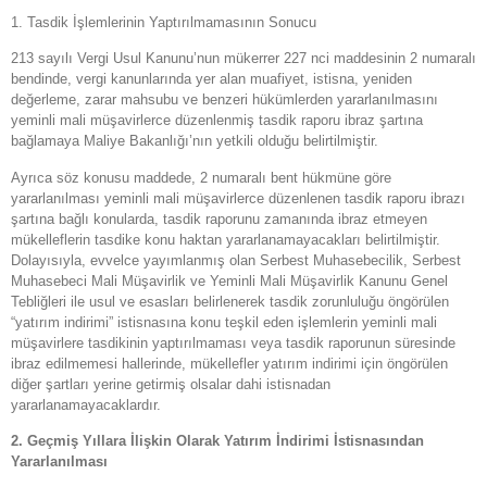
1. Tasdik İşlemlerinin Yaptırılmamasının Sonucu
213 sayılı Vergi Usul Kanunu’nun mükerrer 227 nci maddesinin 2 numaralı
bendinde, vergi kanunlarında yer alan muafiyet, istisna, yeniden
değerleme, zarar mahsubu ve benzeri hükümlerden yararlanılmasını
yeminli mali müşavirlerce düzenlenmiş tasdik raporu ibraz şartına
bağlamaya Maliye Bakanlığı’nın yetkili olduğu belirtilmiştir.
Ayrıca söz konusu maddede, 2 numaralı bent hükmüne göre
yararlanılması yeminli mali müşavirlerce düzenlenen tasdik raporu ibrazı
şartına bağlı konularda, tasdik raporunu zamanında ibraz etmeyen
mükelleflerin tasdike konu haktan yararlanamayacakları belirtilmiştir.
Dolayısıyla, evvelce yayımlanmış olan Serbest Muhasebecilik, Serbest
Muhasebeci Mali Müşavirlik ve Yeminli Mali Müşavirlik Kanunu Genel
Tebliğleri ile usul ve esasları belirlenerek tasdik zorunluluğu öngörülen
“yatırım indirimi” istisnasına konu teşkil eden işlemlerin yeminli mali
müşavirlere tasdikinin yaptırılmaması veya tasdik raporunun süresinde
ibraz edilmemesi hallerinde, mükellefler yatırım indirimi için öngörülen
diğer şartları yerine getirmiş olsalar dahi istisnadan
yararlanamayacaklardır.
2. Geçmiş Yıllara İlişkin Olarak Yatırım İndirimi İstisnasından
Yararlanılması