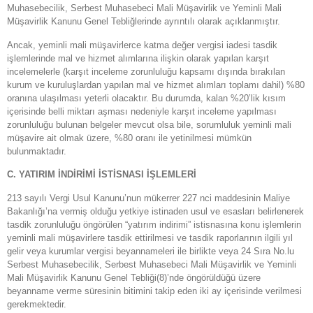
Muhasebecilik, Serbest Muhasebeci Mali Müşavirlik ve Yeminli Mali
Müşavirlik Kanunu Genel Tebliğlerinde ayrıntılı olarak açıklanmıştır.
Ancak, yeminli mali müşavirlerce katma değer vergisi iadesi tasdik
işlemlerinde mal ve hizmet alımlarına ilişkin olarak yapılan karşıt
incelemelerle (karşıt inceleme zorunluluğu kapsamı dışında bırakılan
kurum ve kuruluşlardan yapılan mal ve hizmet alımları toplamı dahil) %80
oranına ulaşılması yeterli olacaktır. Bu durumda, kalan %20’lik kısım
içerisinde belli miktarı aşması nedeniyle karşıt inceleme yapılması
zorunluluğu bulunan belgeler mevcut olsa bile, sorumluluk yeminli mali
müşavire ait olmak üzere, %80 oranı ile yetinilmesi mümkün
bulunmaktadır.
C. YATIRIM İNDİRİMİ İSTİSNASI İŞLEMLERİ
213 sayılı Vergi Usul Kanunu’nun mükerrer 227 nci maddesinin Maliye
Bakanlığı’na vermiş olduğu yetkiye istinaden usul ve esasları belirlenerek
tasdik zorunluluğu öngörülen “yatırım indirimi” istisnasına konu işlemlerin
yeminli mali müşavirlere tasdik ettirilmesi ve tasdik raporlarının ilgili yıl
gelir veya kurumlar vergisi beyannameleri ile birlikte veya 24 Sıra No.lu
Serbest Muhasebecilik, Serbest Muhasebeci Mali Müşavirlik ve Yeminli
Mali Müşavirlik Kanunu Genel Tebliği(8)’nde öngörüldüğü üzere
beyanname verme süresinin bitimini takip eden iki ay içerisinde verilmesi
gerekmektedir.