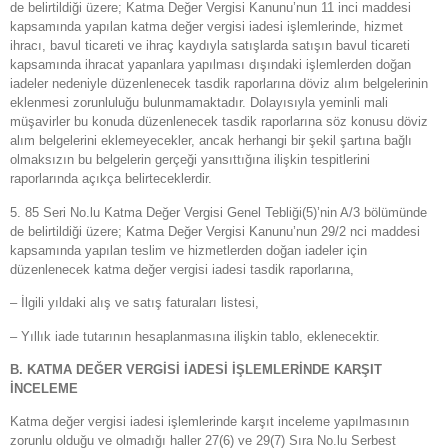
de belirtildiği üzere; Katma Değer Vergisi Kanunu’nun 11 inci maddesi
kapsamında yapılan katma değer vergisi iadesi işlemlerinde, hizmet
ihracı, bavul ticareti ve ihraç kaydıyla satışlarda satışın bavul ticareti
kapsamında ihracat yapanlara yapılması dışındaki işlemlerden doğan
iadeler nedeniyle düzenlenecek tasdik raporlarına döviz alım belgelerinin
eklenmesi zorunluluğu bulunmamaktadır. Dolayısıyla yeminli mali
müşavirler bu konuda düzenlenecek tasdik raporlarına söz konusu döviz
alım belgelerini eklemeyecekler, ancak herhangi bir şekil şartına bağlı
olmaksızın bu belgelerin gerçeği yansıttığına ilişkin tespitlerini
raporlarında açıkça belirteceklerdir.
5. 85 Seri No.lu Katma Değer Vergisi Genel Tebliği(5)’nin A/3 bölümünde
de belirtildiği üzere; Katma Değer Vergisi Kanunu’nun 29/2 nci maddesi
kapsamında yapılan teslim ve hizmetlerden doğan iadeler için
düzenlenecek katma değer vergisi iadesi tasdik raporlarına,
– İlgili yıldaki alış ve satış faturaları listesi,
– Yıllık iade tutarının hesaplanmasına ilişkin tablo, eklenecektir.
B. KATMA DEĞER VERGİSİ İADESİ İŞLEMLERİNDE KARŞIT
İNCELEME
Katma değer vergisi iadesi işlemlerinde karşıt inceleme yapılmasının
zorunlu olduğu ve olmadığı haller 27(6) ve 29(7) Sıra No.lu Serbest