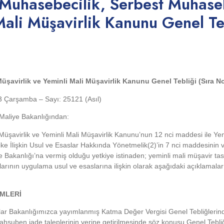
 Muhasebecilik, Serbest Muhase
Mali Müşavirlik Kanunu Genel Te
şavirlik ve Yeminli Mali Müşavirlik Kanunu Genel Tebliği (Sıra No
 Çarşamba – Sayı: 25121 (Asıl)
Maliye Bakanlığından:
üşavirlik ve Yeminli Mali Müşavirlik Kanunu’nun 12 nci maddesi ile Yem
ike İlişkin Usul ve Esaslar Hakkında Yönetmelik(2)’in 7 nci maddesinin v
Bakanlığı’na vermiş olduğu yetkiye istinaden; yeminli mali müşavir tas
nularının uygulama usul ve esaslarına ilişkin olarak aşağıdaki açıklamala
EMLERİ
slar Bakanlığımızca yayımlanmış Katma Değer Vergisi Genel Tebliğlerinde
hsuben iade taleplerinin yerine getirilmesinde söz konusu Genel Tebli