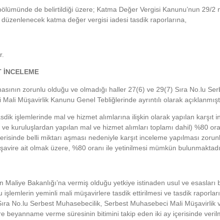
 bölümünde de belirtildiği üzere; Katma Değer Vergisi Kanunu’nun 29/2
 düzenlenecek katma değer vergisi iadesi tasdik raporlarına,
r.
T İNCELEME
masının zorunlu olduğu ve olmadığı haller 27(6) ve 29(7) Sıra No.lu Ser
ali Müşavirlik Kanunu Genel Tebliğlerinde ayrıntılı olarak açıklanmıştı
dik işlemlerinde mal ve hizmet alımlarına ilişkin olarak yapılan karşıt 
 ve kuruluşlardan yapılan mal ve hizmet alımları toplamı dahil) %80 or
çerisinde belli miktarı aşması nedeniyle karşıt inceleme yapılması zorun
üşavire ait olmak üzere, %80 oranı ile yetinilmesi mümkün bulunmaktadı
Maliye Bakanlığı’na vermiş olduğu yetkiye istinaden usul ve esasları b
şlemlerin yeminli mali müşavirlere tasdik ettirilmesi ve tasdik raporlarını
4 Sıra No.lu Serbest Muhasebecilik, Serbest Muhasebeci Mali Müşavirlik 
 beyanname verme süresinin bitimini takip eden iki ay içerisinde veril