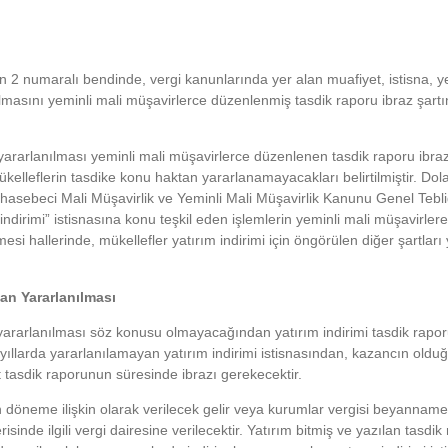
 2 numaralı bendinde, vergi kanunlarında yer alan muafiyet, istisna, 
asını yeminli mali müşavirlerce düzenlenmiş tasdik raporu ibraz şartı
arlanılması yeminli mali müşavirlerce düzenlenen tasdik raporu ibraz
lleflerin tasdike konu haktan yararlanamayacakları belirtilmiştir. Dola
sebeci Mali Müşavirlik ve Yeminli Mali Müşavirlik Kanunu Genel Tebliğl
ndirimi” istisnasına konu teşkil eden işlemlerin yeminli mali müşavirlere
i hallerinde, mükellefler yatırım indirimi için öngörülen diğer şartları 
dan Yararlanılması
rarlanılması söz konusu olmayacağından yatırım indirimi tasdik rapor
larda yararlanılamayan yatırım indirimi istisnasından, kazancın olduğu
t tasdik raporunun süresinde ibrazı gerekecektir.
lan döneme ilişkin olarak verilecek gelir veya kurumlar vergisi beyanname
isinde ilgili vergi dairesine verilecektir. Yatırım bitmiş ve yazılan tasdik