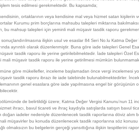
işlem tesis edilmesi gerekmektedir. Bu kapsamda;
endisinin, ortaklarının veya kendisine mal veya hizmet satan kişilerin v
igortalar Kurumu prim borçlarına mahsubu talepleri miktarına bakılmaksı
, bu mahsup talepleri için yeminli mali müşavir tasdik raporu gerekme
e sonuçlandırılmasına ilişkin usul ve esaslar 84 Seri No.lu Katma Değer 
rında ayrıntılı olarak düzenlenmiştir. Buna göre iade talepleri Genel Es
üşavir tasdik raporu ile yerine getirilebilmektedir. İade talepleri Özel E
nli mali müşavir tasdik raporu ile yerine getirilmesi mümkün bulunmamak
ölümüne göre mükellefler, inceleme başlamadan önce vergi incelemesi yo
üşavir tasdik raporu ibrazı ile iade talebinde bulunabilmektedirler. İnc
 elemanının genel esaslara göre iade yapılmasına engel bir görüşünün
ilecektir.
3 bölümünde de belirtildiği üzere; Katma Değer Vergisi Kanunu’nun 11 in
et ihracı, bavul ticareti ve ihraç kaydıyla satışlarda satışın bavul tica
 doğan iadeler nedeniyle düzenlenecek tasdik raporlarına döviz alım be
mali müşavirler bu konuda düzenlenecek tasdik raporlarına söz konusu 
lı olmaksızın bu belgelerin gerçeği yansıttığına ilişkin tespitlerini rapo