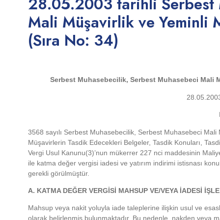
28.05.2003 tarihli Serbest
Mali Müşavirlik ve Yeminli 
(Sıra No: 34)
Serbest Muhasebecilik, Serbest Muhasebeci Mali Mü
28.05.2003
3568 sayılı Serbest Muhasebecilik, Serbest Muhasebeci Mali M
Müşavirlerin Tasdik Edecekleri Belgeler, Tasdik Konuları, Tasd
Vergi Usul Kanunu(3)’nun mükerrer 227 nci maddesinin Maliye 
ile katma değer vergisi iadesi ve yatırım indirimi istisnası ko
gerekli görülmüştür.
A. KATMA DEĞER VERGİSİ MAHSUP VE/VEYA İADESİ İŞL
Mahsup veya nakit yoluyla iade taleplerine ilişkin usul ve esa
olarak belirlenmiş bulunmaktadır. Bu nedenle, nakden veya ma