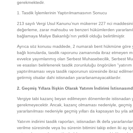
gerekmektedir.
1. Tasdik İşlemlerinin Yaptırılmamasının Sonucu
213 sayılı Vergi Usul Kanunu’nun mükerrer 227 nci maddesinin
değerleme, zarar mahsubu ve benzeri hükümlerden yararlanılm
bağlamaya Maliye Bakanlığı’nın yetkili olduğu belirtilmiştir.
Ayrıca söz konusu maddede, 2 numaralı bent hükmüne göre yar
bağlı konularda, tasdik raporunu zamanında ibraz etmeyen müke
evvelce yayımlanmış olan Serbest Muhasebecilik, Serbest Muha
ve esasları belirlenerek tasdik zorunluluğu öngörülen “yatırım i
yaptırılmaması veya tasdik raporunun süresinde ibraz edilmemes
getirmiş olsalar dahi istisnadan yararlanamayacaklardır.
2. Geçmiş Yıllara İlişkin Olarak Yatırım İndirimi İstisnasın
Vergiye tabi kazanç beyan edilmeyen dönemlerde istisnadan ya
gerekmeyecektir. Ancak, kazanç olmaması nedeniyle, geçmiş yıl
yararlanılması nedeniyle geçmiş yılları da kapsayan bu yıla ai
Yatırım indirimi tasdik raporları, istisnadan ilk defa yararlanı
verilme süresinde veya bu sürenin bitimini takip eden iki ay içer