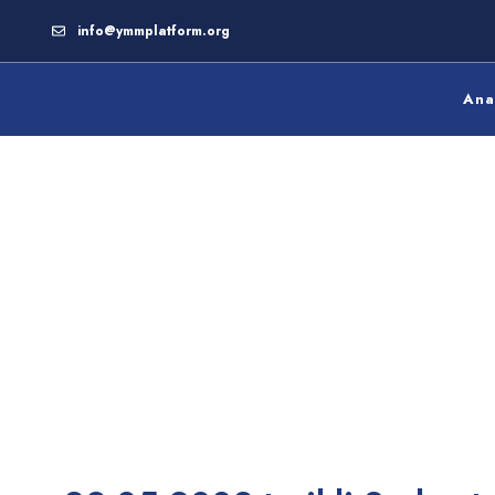
info@ymmplatform.org
Ana
28.05.2003 tarihli Serbest Muhasebecilik,
Serbest Muhasebeci Mali Müşavirlik ve Ye
Mali Müşavirlik Kanunu Genel Tebliği (Sır
34)