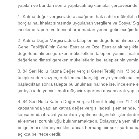
yapılan ve bundan sonra yapılacak açıklamalar çerçevesinde 
1. Katma değer vergisi iade alacağının, hak sahibi mükellefin k
borçlarına, ithalat sırasında uygulanan vergilere ve Sosyal S
inceleme raporu ve teminat aranmadan yerine getirileceğinden
2. Katma Değer Vergisi iadesi taleplerinin değerlendirilmesi v
Genel Tebliği(4)’nin Genel Esaslar ve Özel Esaslar alt başlıkla
değerlendirilmesi gereken mükelleflerin talepleri yeminli mali m
değerlendirilmesi gereken mükelleflerin ise, taleplerinin yemi
3. 84 Seri No.lu Katma Değer Vergisi Genel Tebliği’nin I/3 b
taleplerinden vazgeçerek teminat karşılığı veya yeminli mali m
başladıktan sonra talepte bulunulması halinde ise, inceleme
şartıyla iade yeminli mali müşavir raporuna dayanılarak yapılab
4. 84 Seri No.lu Katma Değer Vergisi Genel Tebliği’nin I/1.1.
kapsamında yapılan katma değer vergisi iadesi işlemlerinde, hizm
kapsamında ihracat yapanlara yapılması dışındaki işlemlerden
eklenmesi zorunluluğu bulunmamaktadır. Dolayısıyla yeminli 
belgelerini eklemeyecekler, ancak herhangi bir şekil şartına bağ
açıkça belirteceklerdir.