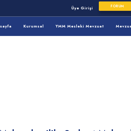
FORUM
Üye Girişi
sayfa
Kurumsal
YMM Mesleki Mevzuat
Mevzu
minli
a No: