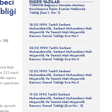
beci
DIĞER YAZILAR
TÜRMOB Bağımsız Denetim Merkezi
bliği
Kurulmasına İlişkin Esaslar Hakkında
Tebliğ (Seri I, No: 1)
18.02.1990 Tarihli Serbest
Muhasebecilik, Serbest Muhasebeci Mali
Müşavirlik Ve Yeminli Mali Müşavirlik
Kanunu Genel Tebliği Sıra No:1
: 34)
22.02.1990 Tarihli Serbest
Muhasebecilik, Serbest Muhasebeci Mali
Müşavirlik Ve Yeminli Mali Müşavirlik
Kanunu Genel Tebliği Sıra No:2
inli Mali
12.05.1990 Tarihli Serbest
e 213 sayılı
Muhasebecilik, Serbest Muhasebeci Mali
dik raporu
Müşavirlik Ve Yeminli Mali Müşavirlik
Kanunu Genel Tebliği Sıra No:3
rın yapılması
17.03.1992 Tarihli Serbest
Muhasebecilik, Serbest Muhasebeci Mali
Müşavirlik Ve Yeminli Mali Müşavirlik
Kanunu Genel Tebliği (Sıra No : 5)
 ayrıntılı
ğlerde