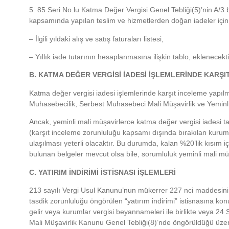
5. 85 Seri No.lu Katma Değer Vergisi Genel Tebliği(5)’nin A/3
kapsamında yapılan teslim ve hizmetlerden doğan iadeler için
– İlgili yıldaki alış ve satış faturaları listesi,
– Yıllık iade tutarının hesaplanmasına ilişkin tablo, eklenecekti
B. KATMA DEĞER VERGİSİ İADESİ İŞLEMLERİNDE KARŞI
Katma değer vergisi iadesi işlemlerinde karşıt inceleme yapıl
Muhasebecilik, Serbest Muhasebeci Mali Müşavirlik ve Yeminli M
Ancak, yeminli mali müşavirlerce katma değer vergisi iadesi tas
(karşıt inceleme zorunluluğu kapsamı dışında bırakılan kurum
ulaşılması yeterli olacaktır. Bu durumda, kalan %20’lik kısım i
bulunan belgeler mevcut olsa bile, sorumluluk yeminli mali m
C. YATIRIM İNDİRİMİ İSTİSNASI İŞLEMLERİ
213 sayılı Vergi Usul Kanunu’nun mükerrer 227 nci maddesinin 
tasdik zorunluluğu öngörülen “yatırım indirimi” istisnasına konu i
gelir veya kurumlar vergisi beyannameleri ile birlikte veya 2
Mali Müşavirlik Kanunu Genel Tebliği(8)’nde öngörüldüğü üzere