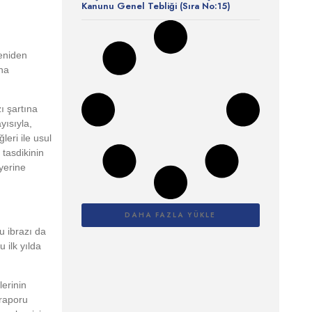
Kanunu Genel Tebliği (Sıra No:15)
yeniden
na
ı şartına
yısıyla,
eri ile usul
 tasdikinin
yerine
DAHA FAZLA YÜKLE
u ibrazı da
 ilk yılda
lerinin
 raporu