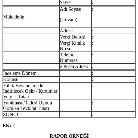
Sayısı
:
Adı Soyası
:
Mükellefin
(Unvanı)
Adresi
:
Vergi Dairesi
:
Vergi Kimlik
:
No.su
Telefon
:
Numarası
e-Posta Adresi
:
İnceleme Dönemi
:
Konusu
:
Yıllık Beyannamede
:
İndirilecek Gelir / Kurumlar
Vergisi Tutarı
Yapılması / İadesi Uygun
:
Görülen Tevkifat Tutarı
SONUÇ
:
EK: 2
RAPOR ÖRNEĞİ