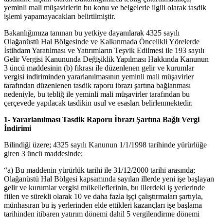
yeminli mali müşavirlerin bu konu ve belgelerle ilgili olarak tasdik
işlemi yapamayacakları belirtilmiştir.
Bakanlığımıza tanınan bu yetkiye dayanılarak 4325 sayılı
Olağanüstü Hal Bölgesinde ve Kalkınmada Öncelikli Yörelerde
İstihdam Yaratılması ve Yatırımların Teşvik Edilmesi ile 193 sayılı
Gelir Vergisi Kanununda Değişiklik Yapılması Hakkında Kanunun
3 üncü maddesinin (b) fıkrası ile düzenlenen gelir ve kurumlar
vergisi indiriminden yararlanılmasının yeminli mali müşavirler
tarafından düzenlenen tasdik raporu ibrazı şartına bağlanması
nedeniyle, bu tebliğ ile yeminli mali müşavirler tarafından bu
çerçevede yapılacak tasdikin usul ve esasları belirlenmektedir.
1- Yararlanılması Tasdik Raporu İbrazı Şartına Bağlı Vergi
İndirimi
Bilindiği üzere; 4325 sayılı Kanunun 1/1/1998 tarihinde yürürlüğe
giren 3 üncü maddesinde;
“a) Bu maddenin yürürlük tarihi ile 31/12/2000 tarihi arasında;
Olağanüstü Hal Bölgesi kapsamında sayılan illerde yeni işe başlayan
gelir ve kurumlar vergisi mükelleflerinin, bu illerdeki iş yerlerinde
fiilen ve sürekli olarak 10 ve daha fazla işçi çalıştırmaları şartıyla,
münhasıran bu iş yerlerinden elde ettikleri kazançları işe başlama
tarihinden itibaren yatırım dönemi dahil 5 vergilendirme dönemi