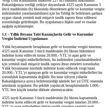
Vergi Usul Kanununun mükerrer 227 nci maddesi hükmünün
Bakanlığımıza verdiği yetkiye dayanılarak 4325 sayılı Kanunun 3
üncü maddesinin (b) fıkrasında düzenlenen gelir ve kurumlar vergisi
indiriminden yararlanılabilmesi için bu Tebliğ ile belirlenen şartlara
uygun olarak yeminli mali müşavir tasdik raporu ibraz edilmesi
zorunluluğu getirilmiştir. Bu uygulamaya ilişkin usul ve esaslar
aşağıda açıklanmıştır.
1.1 – Yıllık Beyana Tabi Kazançlarda Gelir ve Kurumlar
Vergisi İndirimi Uygulaması
Yıllık beyannamede hesaplanan gelir ve kurumlar vergisi tutarının;
4325 sayılı Kanunun 3 üncü maddesinin (b) fıkrası hükmünce
indirime konu edilecek kısmı 20.000.- YTL’yi aşan gelir ve
kurumlar vergisi mükelleflerinin, bu indirimden yararlanabilmeleri
için yeminli mali müşavir tasdik raporu ibraz etmeleri zorunludur.
Yıllık beyanname üzerinde indirime konu edilecek vergi tutarı
20.000.- YTL’yi aşmayan gelir ve kurumlar vergisi mükellefleri bu
zorunluluk kapsamında değildir. Bu tutar izleyen yıllarda
Bakanlığımızca ayrıca belirlenmediği taktirde her yıl ÜFE oranında
artırılarak uygulanır. Bu şekilde yapılacak hesaplamalarda 1.000.-
YTL’den küçük tutarlar dikkate alınmayacaktır.
4325 sayılı Kanunun 3 üncü maddesinin (b) fıkrası kapsamında
indirime konu edilecek gelir ve kurumlar vergisi tutarları 20.000.-
YTL’yi aşan mükelleflere ilişkin tasdik raporları yeminli mali