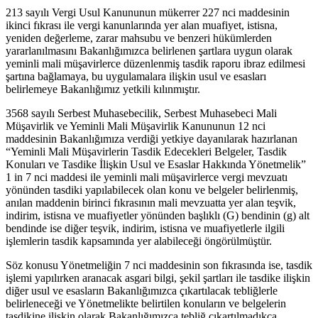
213 sayılı Vergi Usul Kanununun mükerrer 227 nci maddesinin
ikinci fıkrası ile vergi kanunlarında yer alan muafiyet, istisna,
yeniden değerleme, zarar mahsubu ve benzeri hükümlerden
yararlanılmasını Bakanlığımızca belirlenen şartlara uygun olarak
yeminli mali müşavirlerce düzenlenmiş tasdik raporu ibraz edilmesi
şartına bağlamaya, bu uygulamalara ilişkin usul ve esasları
belirlemeye Bakanlığımız yetkili kılınmıştır.
3568 sayılı Serbest Muhasebecilik, Serbest Muhasebeci Mali
Müşavirlik ve Yeminli Mali Müşavirlik Kanununun 12 nci
maddesinin Bakanlığımıza verdiği yetkiye dayanılarak hazırlanan
“Yeminli Mali Müşavirlerin Tasdik Edecekleri Belgeler, Tasdik
Konuları ve Tasdike İlişkin Usul ve Esaslar Hakkında Yönetmelik”
1 in 7 nci maddesi ile yeminli mali müşavirlerce vergi mevzuatı
yönünden tasdiki yapılabilecek olan konu ve belgeler belirlenmiş,
anılan maddenin birinci fıkrasının mali mevzuatta yer alan teşvik,
indirim, istisna ve muafiyetler yönünden başlıklı (G) bendinin (g) alt
bendinde ise diğer teşvik, indirim, istisna ve muafiyetlerle ilgili
işlemlerin tasdik kapsamında yer alabileceği öngörülmüştür.
Söz konusu Yönetmeliğin 7 nci maddesinin son fıkrasında ise, tasdik
işlemi yapılırken aranacak asgari bilgi, şekil şartları ile tasdike ilişkin
diğer usul ve esasların Bakanlığımızca çıkartılacak tebliğlerle
belirleneceği ve Yönetmelikte belirtilen konuların ve belgelerin
tasdikine ilişkin olarak Bakanlığımızca tebliğ çıkartılmadıkça,