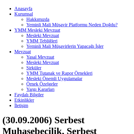
Anasayfa
Kurumsal
Hakkımızda
Yeminli Mali Müşavir Platformu Neden Doğdu?
YMM Mesleki Mevzuat
Mesleki Mevzuat
YMM Tebliğleri
Yeminli Mali Müşavirlerin Yapacağı İşler
Mevzuat
Yasal Mevzuat
Mesleki Mevzuat
Sirküler
YMM Tutanak ve Rapor Örnekleri
Mesleki Önemli Uygulamalar
Örnek Özelgeler
Yargı Kararları
Faydalı Bilgiler
Etkinlikler
İletişim
(30.09.2006) Serbest
Muhasebecilik, Serbest