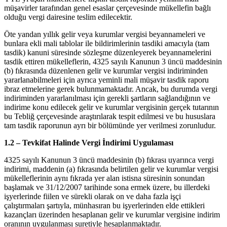
müşavirler tarafından genel esaslar çerçevesinde mükellefin bağlı
olduğu vergi dairesine teslim edilecektir.
Öte yandan yıllık gelir veya kurumlar vergisi beyannameleri ve
bunlara ekli mali tablolar ile bildirimlerinin tasdiki amacıyla (tam
tasdik) kanuni süresinde sözleşme düzenleyerek beyannamelerini
tasdik ettiren mükelleflerin, 4325 sayılı Kanunun 3 üncü maddesinin
(b) fıkrasında düzenlenen gelir ve kurumlar vergisi indiriminden
yararlanabilmeleri için ayrıca yeminli mali müşavir tasdik raporu
ibraz etmelerine gerek bulunmamaktadır. Ancak, bu durumda vergi
indiriminden yararlanılması için gerekli şartların sağlandığının ve
indirime konu edilecek gelir ve kurumlar vergisinin gerçek tutarının
bu Tebliğ çerçevesinde araştırılarak tespit edilmesi ve bu hususlara
tam tasdik raporunun ayrı bir bölümünde yer verilmesi zorunludur.
1.2 – Tevkifat Halinde Vergi İndirimi Uygulaması
4325 sayılı Kanunun 3 üncü maddesinin (b) fıkrası uyarınca vergi
indirimi, maddenin (a) fıkrasında belirtilen gelir ve kurumlar vergisi
mükelleflerinin aynı fıkrada yer alan istisna süresinin sonundan
başlamak ve 31/12/2007 tarihinde sona ermek üzere, bu illerdeki
işyerlerinde fiilen ve sürekli olarak on ve daha fazla işçi
çalıştırmaları şartıyla, münhasıran bu işyerlerinden elde ettikleri
kazançları üzerinden hesaplanan gelir ve kurumlar vergisine indirim
oranının uygulanması suretiyle hesaplanmaktadır.