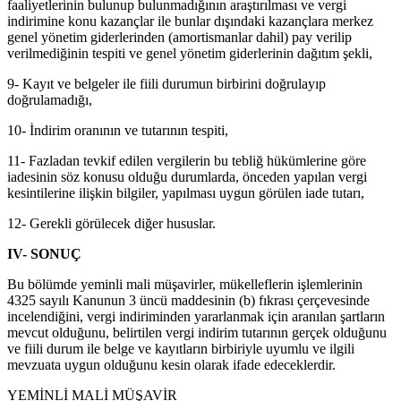
faaliyetlerinin bulunup bulunmadığının araştırılması ve vergi
indirimine konu kazançlar ile bunlar dışındaki kazançlara merkez
genel yönetim giderlerinden (amortismanlar dahil) pay verilip
verilmediğinin tespiti ve genel yönetim giderlerinin dağıtım şekli,
9- Kayıt ve belgeler ile fiili durumun birbirini doğrulayıp
doğrulamadığı,
10- İndirim oranının ve tutarının tespiti,
11- Fazladan tevkif edilen vergilerin bu tebliğ hükümlerine göre
iadesinin söz konusu olduğu durumlarda, önceden yapılan vergi
kesintilerine ilişkin bilgiler, yapılması uygun görülen iade tutarı,
12- Gerekli görülecek diğer hususlar.
IV- SONUÇ
Bu bölümde yeminli mali müşavirler, mükelleflerin işlemlerinin
4325 sayılı Kanunun 3 üncü maddesinin (b) fıkrası çerçevesinde
incelendiğini, vergi indiriminden yararlanmak için aranılan şartların
mevcut olduğunu, belirtilen vergi indirim tutarının gerçek olduğunu
ve fiili durum ile belge ve kayıtların birbiriyle uyumlu ve ilgili
mevzuata uygun olduğunu kesin olarak ifade edeceklerdir.
YEMİNLİ MALİ MÜŞAVİR