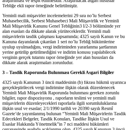
araştırılması ve tespit edilmesidir. Araştırılacak asgari hususlar
Tebliğe ekli rapor örneğinde belirtilmiştir.
Yeminli mali müşavirler incelemelerini 29 sıra no’lu Serbest
Muhasebecilik, Serbest Muhasebeci Mali Müşavirlik ve Yeminli
Mali Müşavirlik Kanunu Genel Tebliğinin3 I/2-3 bölümünde yer
alan esasları da dikkate alarak yürüteceklerdir. Yeminli mali
müşavirlerin tasdik çalışması kapsamında; 4325 sayılı Kanun ve bu
Kanuna dayanılarak çıkarılan 1 seri no’lu Tebliğ hükümlerine
uyulup uyulmadığını, vergi indiriminden yararlanma şartlarının
yerine getirilip getirilmediğini ve indirim konusu yapılabilecek
verginin gerçek tutarını rapor örneğinde yer alan hususları da
dikkate alarak araştırmaları zorunludur.
3 – Tasdik Raporunda Bulunması Gerekli Asgari Bilgiler
4325 sayılı Kanunun 3 üncü maddesinin (b) fıkrası hükmü uyarınca
gerçekleştirilecek vergi indirimine ilişkin olarak düzenlenecek
Yeminli Mali Müşavirlik Raporunda bulunması gereken zorunlu
bilgiler, rapor dispozisyonu , raporların teslimi ve yeminli mali
müşavirlerin düzenleyecekleri raporlarla ilgili sorumluluklarına
ilişkin usul ve esaslar; 2/1/1990 tarihli ve 20390 sayılı Resmî
Gazete’de yayımlanmış bulunan “Yeminli Mali Müşavirlerin Tasdik
Edecekleri Belgeler, Tasdik Konuları, Tasdike İlişkin Usul ve
Esaslar Hakkında Yönetmelik”in 7 nci maddesi hükümleri
çerçevesinde aşağıda açıklanmış olup, 4325 sayılı Kanunun 3 üncü