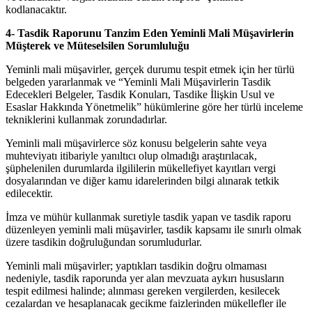
kodlanacaktır.
4- Tasdik Raporunu Tanzim Eden Yeminli Mali Müşavirlerin
Müşterek ve Müteselsilen Sorumluluğu
Yeminli mali müşavirler, gerçek durumu tespit etmek için her türlü
belgeden yararlanmak ve “Yeminli Mali Müşavirlerin Tasdik
Edecekleri Belgeler, Tasdik Konuları, Tasdike İlişkin Usul ve
Esaslar Hakkında Yönetmelik” hükümlerine göre her türlü inceleme
tekniklerini kullanmak zorundadırlar.
Yeminli mali müşavirlerce söz konusu belgelerin sahte veya
muhteviyatı itibariyle yanıltıcı olup olmadığı araştırılacak,
şüphelenilen durumlarda ilgililerin mükellefiyet kayıtları vergi
dosyalarından ve diğer kamu idarelerinden bilgi alınarak tetkik
edilecektir.
İmza ve mühür kullanmak suretiyle tasdik yapan ve tasdik raporu
düzenleyen yeminli mali müşavirler, tasdik kapsamı ile sınırlı olmak
üzere tasdikin doğruluğundan sorumludurlar.
Yeminli mali müşavirler; yaptıkları tasdikin doğru olmaması
nedeniyle, tasdik raporunda yer alan mevzuata aykırı hususların
tespit edilmesi halinde; alınması gereken vergilerden, kesilecek
cezalardan ve hesaplanacak gecikme faizlerinden mükellefler ile