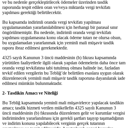
ve bu nedenle gerçekleştirilecek ödemeler üzerinden tasdik
raporunda tespit edilen oran ve/veya miktarda vergi tevkifatı
yapılması gerektiği belirtilecektir.
Bu kapsamda indirimli oranda vergi tevkifatı yapılması
uygulamasından yararlanılabilmesi için herhangi bir parasal sınır
öngörülmemiştir. Bu nedenle, indirimli oranda vergi tevkifatı
yapılması uygulamasına konu olacak ödeme tutarı ne olursa olsun,
bu uygulamadan yararlanmak için yeminli mali müşavir tasdik
raporu ibraz edilmesi gerekmektedir.
4325 sayılı Kanunun 3 üncü maddesinin (b) fıkrası kapsamında
yürütülen faaliyetlerle ilgili olarak yapılan ödemelerin daha önce tam
oranda vergi tevkifatına tabi tutulmuş olması halinde ise, fazladan
tevkif edilen vergilerin bu Tebliğ’de belirtilen esaslara uygun olarak
düzenlenecek yeminli mali müşavir tasdik raporuna dayanılarak iade
edilmesi mümkün bulunmaktadır.
2- Tasdikin Amacı ve Niteliği
Bu Tebliğ kapsamında yeminli mali müşavirlerce yapılacak tasdikin
amacı; tasdik hizmeti verilen mükellefin 4325 sayılı Kanunun 3
üncü maddesinin (b) fıkrasında düzenlenen gelir ve kurumlar vergisi
indiriminden yararlanılması için gerekli şartları taşıyıp taşımadığının
ve indirim konusu yapılabilecek verginin gerçek tutarının