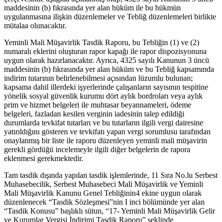
maddesinin (b) fıkrasında yer alan hüküm ile bu hükmün
uygulanmasına ilişkin düzenlemeler ve Tebliğ düzenlemeleri birlikte
mütalaa olunacaktır.
Yeminli Mali Müşavirlik Tasdik Raporu, bu Tebliğin (1) ve (2)
numaralı eklerini oluşturan rapor kapağı ile rapor dispozisyonuna
uygun olarak hazırlanacaktır. Ayrıca, 4325 sayılı Kanunun 3 üncü
maddesinin (b) fıkrasında yer alan hüküm ve bu Tebliğ kapsamında
indirim tutarının belirlenebilmesi açısından lüzumlu bulunan;
kapsama dahil illerdeki işyerlerinde çalışanların sayısının tespitine
yönelik sosyal güvenlik kurumu dört aylık bordroları veya aylık
prim ve hizmet belgeleri ile muhtasar beyannameleri, ödeme
belgeleri, fazladan kesilen verginin iadesinin talep edildiği
durumlarda tevkifat tutarları ve bu tutarların ilgili vergi dairesine
yatırıldığını gösteren ve tevkifatı yapan vergi sorumlusu tarafından
onaylanmış bir liste ile raporu düzenleyen yeminli mali müşavirin
gerekli gördüğü incelemeyle ilgili diğer belgelerin de rapora
eklenmesi gerekmektedir.
Tam tasdik dışında yapılan tasdik işlemlerinde, 11 Sıra No.lu Serbest
Muhasebecilik, Serbest Muhasebeci Mali Müşavirlik ve Yeminli
Mali Müşavirlik Kanunu Genel Tebliğinin4 ekine uygun olarak
düzenlenecek “Tasdik Sözleşmesi”nin I inci bölümünde yer alan
“Tasdik Konusu” başlıklı sütun, “17- Yeminli Mali Müşavirlik Gelir
ve Kurumlar Vergisi İndirimi Tasdik Raporu” şeklinde