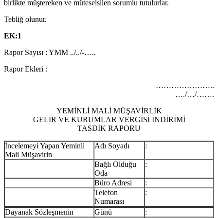
birlikte müştereken ve müteselsilen sorumlu tutulurlar.
Tebliğ olunur.
EK:1
Rapor Sayısı : YMM ../../-…..
Rapor Ekleri :
…………………..
…./…/…….
YEMİNLİ MALİ MÜŞAVİRLİK
GELİR VE KURUMLAR VERGİSİ İNDİRİMİ
TASDİK RAPORU
İncelemeyi Yapan Yeminli
Adı Soyadı
:
Mali Müşavirin
Bağlı Olduğu
:
Oda
Büro Adresi
:
Telefon
:
Numarası
Dayanak Sözleşmenin
Günü
: