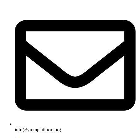
İçeriğe
atla
info@ymmplatform.org