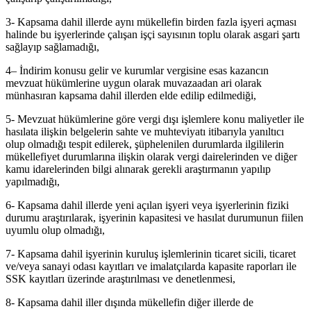
3- Kapsama dahil illerde aynı mükellefin birden fazla işyeri açması
halinde bu işyerlerinde çalışan işçi sayısının toplu olarak asgari şartı
sağlayıp sağlamadığı,
4– İndirim konusu gelir ve kurumlar vergisine esas kazancın
mevzuat hükümlerine uygun olarak muvazaadan ari olarak
münhasıran kapsama dahil illerden elde edilip edilmediği,
5- Mevzuat hükümlerine göre vergi dışı işlemlere konu maliyetler ile
hasılata ilişkin belgelerin sahte ve muhteviyatı itibarıyla yanıltıcı
olup olmadığı tespit edilerek, şüphelenilen durumlarda ilgililerin
mükellefiyet durumlarına ilişkin olarak vergi dairelerinden ve diğer
kamu idarelerinden bilgi alınarak gerekli araştırmanın yapılıp
yapılmadığı,
6- Kapsama dahil illerde yeni açılan işyeri veya işyerlerinin fiziki
durumu araştırılarak, işyerinin kapasitesi ve hasılat durumunun fiilen
uyumlu olup olmadığı,
7- Kapsama dahil işyerinin kuruluş işlemlerinin ticaret sicili, ticaret
ve/veya sanayi odası kayıtları ve imalatçılarda kapasite raporları ile
SSK kayıtları üzerinde araştırılması ve denetlenmesi,
8- Kapsama dahil iller dışında mükellefin diğer illerde de