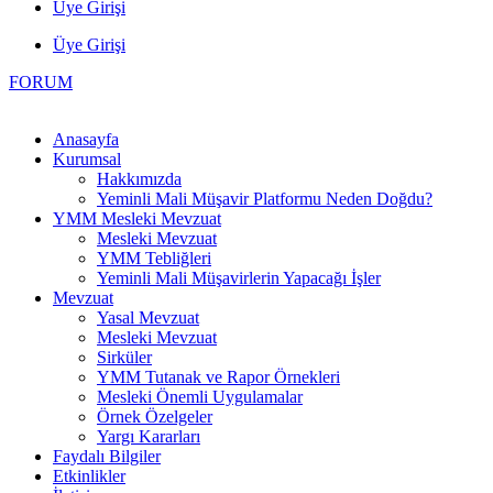
Üye Girişi
Üye Girişi
FORUM
Anasayfa
Kurumsal
Hakkımızda
Yeminli Mali Müşavir Platformu Neden Doğdu?
YMM Mesleki Mevzuat
Mesleki Mevzuat
YMM Tebliğleri
Yeminli Mali Müşavirlerin Yapacağı İşler
Mevzuat
Yasal Mevzuat
Mesleki Mevzuat
Sirküler
YMM Tutanak ve Rapor Örnekleri
Mesleki Önemli Uygulamalar
Örnek Özelgeler
Yargı Kararları
Faydalı Bilgiler
Etkinlikler