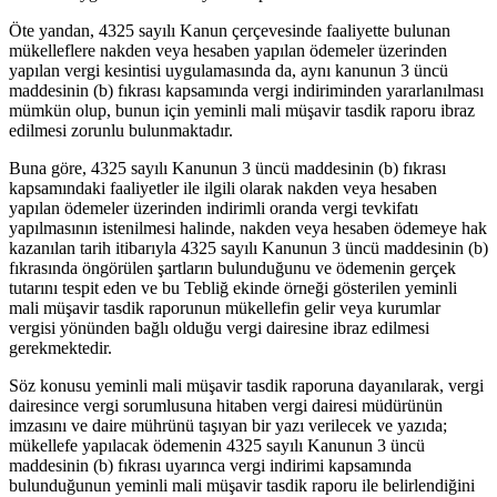
Öte yandan, 4325 sayılı Kanun çerçevesinde faaliyette bulunan
mükelleflere nakden veya hesaben yapılan ödemeler üzerinden
yapılan vergi kesintisi uygulamasında da, aynı kanunun 3 üncü
maddesinin (b) fıkrası kapsamında vergi indiriminden yararlanılması
mümkün olup, bunun için yeminli mali müşavir tasdik raporu ibraz
edilmesi zorunlu bulunmaktadır.
Buna göre, 4325 sayılı Kanunun 3 üncü maddesinin (b) fıkrası
kapsamındaki faaliyetler ile ilgili olarak nakden veya hesaben
yapılan ödemeler üzerinden indirimli oranda vergi tevkifatı
yapılmasının istenilmesi halinde, nakden veya hesaben ödemeye hak
kazanılan tarih itibarıyla 4325 sayılı Kanunun 3 üncü maddesinin (b)
fıkrasında öngörülen şartların bulunduğunu ve ödemenin gerçek
tutarını tespit eden ve bu Tebliğ ekinde örneği gösterilen yeminli
mali müşavir tasdik raporunun mükellefin gelir veya kurumlar
vergisi yönünden bağlı olduğu vergi dairesine ibraz edilmesi
gerekmektedir.
Söz konusu yeminli mali müşavir tasdik raporuna dayanılarak, vergi
dairesince vergi sorumlusuna hitaben vergi dairesi müdürünün
imzasını ve daire mührünü taşıyan bir yazı verilecek ve yazıda;
mükellefe yapılacak ödemenin 4325 sayılı Kanunun 3 üncü
maddesinin (b) fıkrası uyarınca vergi indirimi kapsamında
bulunduğunun yeminli mali müşavir tasdik raporu ile belirlendiğini