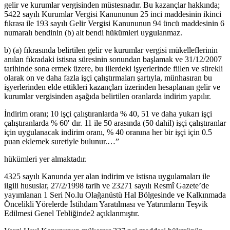
gelir ve kurumlar vergisinden müstesnadır. Bu kazançlar hakkında;
5422 sayılı Kurumlar Vergisi Kanununun 25 inci maddesinin ikinci
fıkrası ile 193 sayılı Gelir Vergisi Kanununun 94 üncü maddesinin 6
numaralı bendinin (b) alt bendi hükümleri uygulanmaz.
b) (a) fıkrasında belirtilen gelir ve kurumlar vergisi mükelleflerinin
anılan fıkradaki istisna süresinin sonundan başlamak ve 31/12/2007
tarihinde sona ermek üzere, bu illerdeki işyerlerinde fiilen ve sürekli
olarak on ve daha fazla işçi çalıştırmaları şartıyla, münhasıran bu
işyerlerinden elde ettikleri kazançları üzerinden hesaplanan gelir ve
kurumlar vergisinden aşağıda belirtilen oranlarda indirim yapılır.
İndirim oranı; 10 işçi çalıştıranlarda % 40, 51 ve daha yukarı işçi
çalıştıranlarda % 60′ dır. 11 ile 50 arasında (50 dahil) işçi çalıştıranlar
için uygulanacak indirim oranı, % 40 oranına her bir işçi için 0.5
puan eklemek suretiyle bulunur.…”
hükümleri yer almaktadır.
4325 sayılı Kanunda yer alan indirim ve istisna uygulamaları ile
ilgili hususlar, 27/2/1998 tarih ve 23271 sayılı Resmî Gazete’de
yayımlanan 1 Seri No.lu Olağanüstü Hal Bölgesinde ve Kalkınmada
Öncelikli Yörelerde İstihdam Yaratılması ve Yatırımların Teşvik
Edilmesi Genel Tebliğinde2 açıklanmıştır.