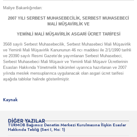
Maliye Bakanlığından:
2007 YILI SERBEST MUHASEBECİLİK, SERBEST MUHASEBECİ
MALİ MÜŞAVİRLİK VE
YEMİNLİ MALİ MÜŞAVİRLİK ASGARİ ÜCRET TARİFESİ
3568 sayılı Serbest Muhasebecilik, Serbest Muhasebeci Mali Müşavirlik
ve Yeminli Mali Müşavirlik Kanununun 46 ncı maddesi ile 2/1/1990 tarihli
ve 20390 sayılı Resmi Gazete’de yayımlanan Serbest Muhasebeci,
Serbest Muhasebeci Mali Müşavir ve Yeminli Mali Müşavir Ücretlerinin
Esasları Hakkında Yönetmelik hükümleri uyarınca hazırlanan ve 2007
yılında meslek mensuplarınca uygulanacak olan asgari ücret tarifesi
aşağıda tablolar halinde gösterilmiştir.
Kaynak
DIĞER YAZILAR
TÜRMOB Bağımsız Denetim Merkezi Kurulmasına İlişkin Esaslar
Hakkında Tebliğ (Seri I, No: 1)