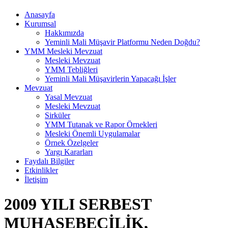
Anasayfa
Kurumsal
Hakkımızda
Yeminli Mali Müşavir Platformu Neden Doğdu?
YMM Mesleki Mevzuat
Mesleki Mevzuat
YMM Tebliğleri
Yeminli Mali Müşavirlerin Yapacağı İşler
Mevzuat
Yasal Mevzuat
Mesleki Mevzuat
Sirküler
YMM Tutanak ve Rapor Örnekleri
Mesleki Önemli Uygulamalar
Örnek Özelgeler
Yargı Kararları
Faydalı Bilgiler
Etkinlikler
İletişim
2009 YILI SERBEST
MUHASEBECİLİK,