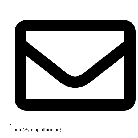
İçeriğe
atla
info@ymmplatform.org