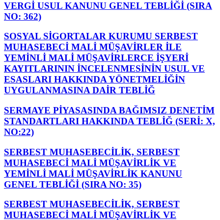
VERGİ USUL KANUNU GENEL TEBLİĞİ (SIRA
NO: 362)
SOSYAL SİGORTALAR KURUMU SERBEST
MUHASEBECİ MALİ MÜŞAVİRLER İLE
YEMİNLİ MALİ MÜŞAVİRLERCE İŞYERİ
KAYITLARININ İNCELENMESİNİN USUL VE
ESASLARI HAKKINDA YÖNETMELİĞİN
UYGULANMASINA DAİR TEBLİĞ
SERMAYE PİYASASINDA BAĞIMSIZ DENETİM
STANDARTLARI HAKKINDA TEBLİĞ (SERİ: X,
NO:22)
SERBEST MUHASEBECİLİK, SERBEST
MUHASEBECİ MALİ MÜŞAVİRLİK VE
YEMİNLİ MALİ MÜŞAVİRLİK KANUNU
GENEL TEBLİĞİ (SIRA NO: 35)
SERBEST MUHASEBECİLİK, SERBEST
MUHASEBECİ MALİ MÜŞAVİRLİK VE