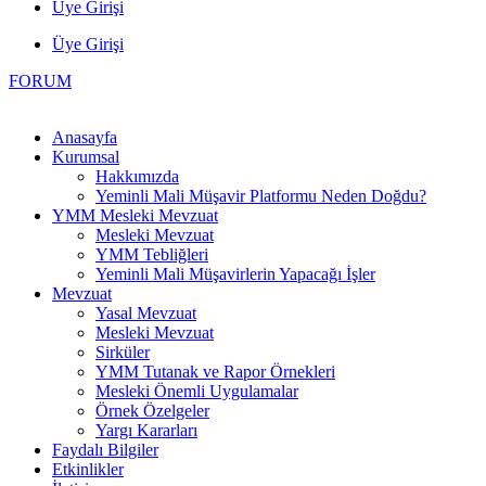
Üye Girişi
Üye Girişi
FORUM
Anasayfa
Kurumsal
Hakkımızda
Yeminli Mali Müşavir Platformu Neden Doğdu?
YMM Mesleki Mevzuat
Mesleki Mevzuat
YMM Tebliğleri
Yeminli Mali Müşavirlerin Yapacağı İşler
Mevzuat
Yasal Mevzuat
Mesleki Mevzuat
Sirküler
YMM Tutanak ve Rapor Örnekleri
Mesleki Önemli Uygulamalar
Örnek Özelgeler
Yargı Kararları
Faydalı Bilgiler
Etkinlikler