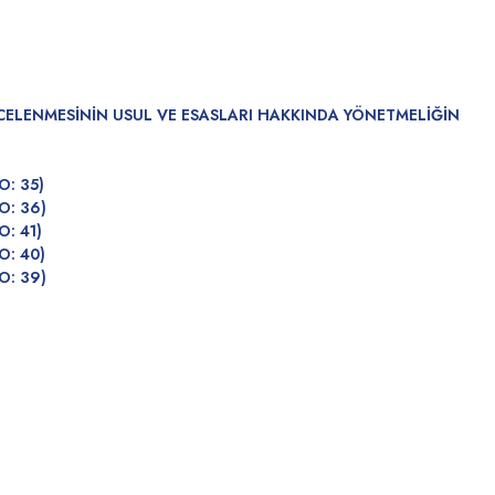
NCELENMESİNİN USUL VE ESASLARI HAKKINDA YÖNETMELİĞİN
O: 35)
O: 36)
: 41)
O: 40)
O: 39)