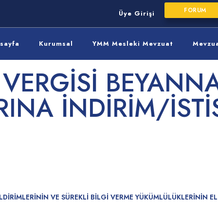
FORUM
Üye Girişi
sayfa
Kurumsal
YMM Mesleki Mevzuat
Mevzu
VERGİSİ BEYANNA
RINA İNDİRİM/İST
BİLDİRİMLERİNİN VE SÜREKLİ BİLGİ VERME YÜKÜMLÜLÜKLERİNİN