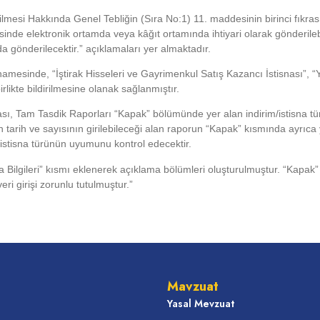
mesi Hakkında Genel Tebliğin (Sıra No:1) 11. maddesinin birinci fıkrası
nde elektronik ortamda veya kâğıt ortamında ihtiyari olarak gönderilebi
 gönderilecektir.” açıklamaları yer almaktadır.
amesinde, “İştirak Hisseleri ve Gayrimenkul Satış Kazancı İstisnası”, “
rlikte bildirilmesine olanak sağlanmıştır.
sı, Tam Tasdik Raporları “Kapak” bölümünde yer alan indirim/istisna türle
n tarih ve sayısının girilebileceği alan raporun “Kapak” kısmında ayrıca
/istisna türünün uyumunu kontrol edecektir.
sna Bilgileri” kısmı eklenerek açıklama bölümleri oluşturulmuştur. “Kap
ri girişi zorunlu tutulmuştur.”
Mavzuat
Yasal Mevzuat