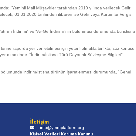
nda; “Yeminli Mali Müşavirler tarafından 2019 yılında verilecek Gelir
lecek, 01.01.2020 tarihinden itibaren ise Gelir veya Kurumlar Vergisi
Yatırım İndirimi” ve “Ar-Ge İndirimi”nin bulunması durumunda bu istisna
rine raporda yer verilebilmesi için yeterli olmakla birlikte, söz konusu
 yer almaktadır. “İndirim/İstisna Türü Dayanak Sözleşme Bilgileri”
ak” bölümünde indirim/istisna türünün işaretlenmesi durumunda, “Genel
İletişim
info@ymmplatform.org
Kişisel Verileri Koruma Kanunu