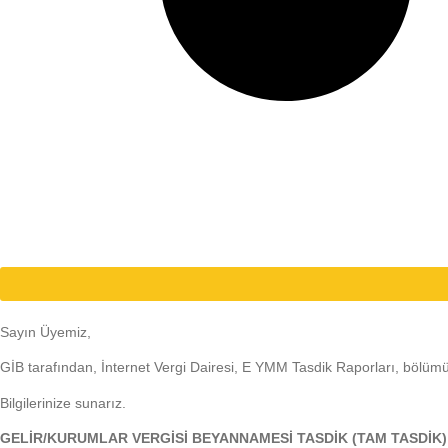
Sayın Üyemiz,
GİB tarafından, İnternet Vergi Dairesi, E YMM Tasdik Raporları, bölü
Bilgilerinize sunarız.
GELİR/KURUMLAR VERGİSİ BEYANNAMESİ TASDİK (TAM TASDİK)