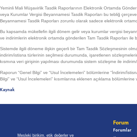
Yeminli Mali Müşavirlik Tasdik Raporlarının Elektronik Ortamda Gönderil
veya Kurumlar Vergisi Beyannamesi Tasdik Raporları bu tebliğ çerçevesi
Beyannamesi Tasdik Raporları zorunlu olarak sadece elektronik ortamda
Bu kapsamda mükellefin ilgili dönem gelir veya kurumlar vergisi beyann
ve indirimlerin elektronik ortamda gönderilen Tam Tasdik Raporları ile bi
Sistemde ilgili döneme ilişkin geçerli bir Tam Tasdik Sözleşmesinin olma
indirim/istisna türlerinin seçilmesi durumunda, işaretlenen sözleşmeleri
kısmına veri girişinin yapılması durumunda sistem sözleşme ile indirim
Raporun “Genel Bilgi” ve “Usul İncelemeleri” bölümlerine “İndirim/İsti
Bilgi” ve “Usul İncelemeleri” kısımlarına eklenen açıklama bölümlerine ve
Kaynak
Forum
Forumlar
Mesleki birikim, etik değerler ve