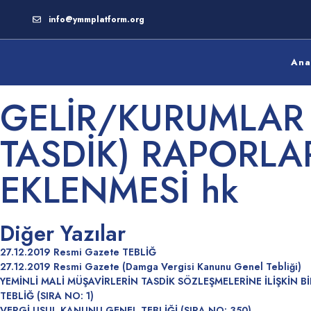
info@ymmplatform.org
Ana
GELİR/KURUMLAR 
TASDİK) RAPORLA
EKLENMESİ hk
Diğer Yazılar
27.12.2019 Resmi Gazete TEBLİĞ
27.12.2019 Resmi Gazete (Damga Vergisi Kanunu Genel Tebliği)
YEMİNLİ MALİ MÜŞAVİRLERİN TASDİK SÖZLEŞMELERİNE İLİŞKİN 
TEBLİĞ (SIRA NO: 1)
VERGİ USUL KANUNU GENEL TEBLİĞİ (SIRA NO: 350)