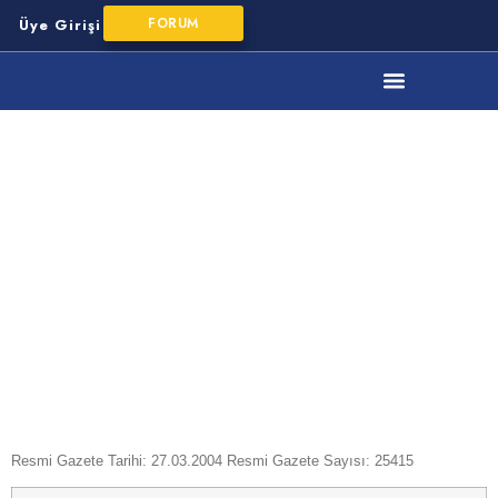
FORUM
Üye Girişi
YMM Mesleki Mevzuat
SERMAYE
PİYASASINDA
BAĞIMSIZ
DENETİM
STANDARTLARI
HAKKINDA
TEBLİĞ
(SERİ: X,
NO:22)
Resmi Gazete Tarihi: 27.03.2004 Resmi Gazete Sayısı: 25415