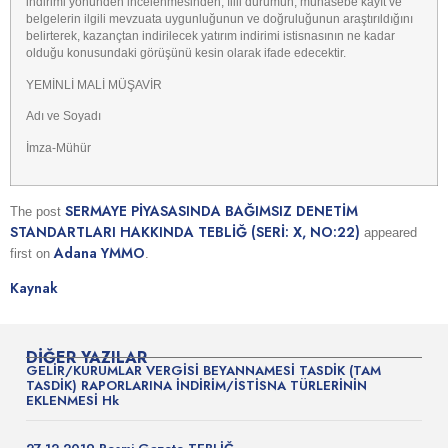
indirimi yönünden incelenmesinden, fiili durumun, muhasebe kayıt ve
belgelerin ilgili mevzuata uygunluğunun ve doğruluğunun araştırıldığını
belirterek, kazançtan indirilecek yatırım indirimi istisnasının ne kadar
olduğu konusundaki görüşünü kesin olarak ifade edecektir.
YEMİNLİ MALİ MÜŞAVİR
Adı ve Soyadı
İmza-Mühür
SERMAYE PİYASASINDA BAĞIMSIZ DENETİM
The post
STANDARTLARI HAKKINDA TEBLİĞ (SERİ: X, NO:22)
appeared
Adana YMMO
first on
.
Kaynak
DIĞER YAZILAR
GELİR/KURUMLAR VERGİSİ BEYANNAMESİ TASDİK (TAM
TASDİK) RAPORLARINA İNDİRİM/İSTİSNA TÜRLERİNİN
EKLENMESİ Hk