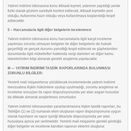
Yatırım indirimi istisnasına konu iktisadi kıymet, yatırımın yapıldığı yerde
fiziki olarak gözlem suretiyle kontrol edilecek, iktisadi kıymetin yeni
olduğu, kullanıma hazır olduğu veya kullanılmaya başlanıldığı tespit
edilecektir.
5 – Harcamalarla ilgili diğer belgelerin incelenmesi
Yatırım indirimi istisnasına konu harcamalarla ilgili karşıt inceleme
yapılması zorunlu olmayan belgeler ile diğer belgelerin de hukuki
geçerliliği ve gerçek durumu yansıttığı tespit edilecek ve şüphelenilen
durumlarda ilgili mükellefler hakkında vergi daireleri ve diğer kamu
idarelerinden bilgi alınarak gerekli araştırma yapılacaktır.
III — YATIRIM İNDİRİMİ TASDİK RAPORLARINDA BULUNMASI
ZORUNLU BİLGİLER:
Yeminli mali müşavirlerce yürütülecek incelemelerde yatırım indirimi
mevzuatına ilişkin hükümlere uyulup uyulmadığı, zorunlu araştırma ve
inceleme sonuçları ile rapor dispozisyonunda yer alan asgari hususlar
da dikkate alınarak araştırılması zorunludur.
Yatırım indirimi istisnasından yararlanılmasına ilişkin tasdik raporları, bu
Tebliğin (1) ve (2) numaralı ekini oluşturan rapor dispozisyonuna uygun
olarak hazırlanır ve rapor içeriği itibariyle dispozisyonda yer alan
hususlara ayrıca yer verilmelidir. Yeminli mali müşavirin gerekli gördüğü
diğer belgeler ve inceleme kanıtları raporun eklerini oluşturur.