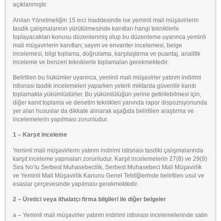
açıklanmıştır.
Anılan Yönetmeliğin 15 inci maddesinde ise yeminli mali müşavirlerin
tasdik çalışmalarının yürütülmesinde kanıtları hangi tekniklerle
toplayacakları konusu düzenlenmiş olup bu düzenleme uyarınca yeminli
mali müşavirlerin kanıtları; sayım ve envanter incelemesi, belge
incelemesi, bilgi toplama, doğrulama, karşılaştırma ve puantaj, analitik
inceleme ve benzeri tekniklerle toplamaları gerekmektedir.
Belirtilen bu hükümler uyarınca, yeminli mali müşavirler yatırım indirimi
istisnası tasdik incelemeleri yaparken yeterli miktarda güvenilir kanıtı
toplamakla yükümlüdürler. Bu yükümlülüğün yerine getirilebilmesi için,
diğer kanıt toplama ve denetim teknikleri yanında rapor dispozisyonunda
yer alan hususlar da dikkate alınarak aşağıda belirtilen araştırma ve
incelemelerin yapılması zorunludur.
1 – Karşıt inceleme
Yeminli mali müşavirlerin yatırım indirimi istisnası tasdiki çalışmalarında
karşıt inceleme yapmaları zorunludur. Karşıt incelemelerin 27(8) ve 29(9)
Sıra No’lu Serbest Muhasebecilik, Serbest Muhasebeci Mali Müşavirlik
ve Yeminli Mali Müşavirlik Kanunu Genel Tebliğlerinde belirtilen usul ve
esaslar çerçevesinde yapılması gerekmektedir.
2 – Üretici veya ithalatçı firma bilgileri ile diğer belgeler
a – Yeminli mali müşavirler yatırım indirimi istisnası incelemelerinde satın