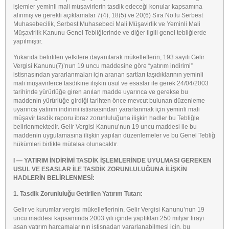
işlemler yeminli mali müşavirlerin tasdik edeceği konular kapsamına
alınmış ve gerekli açıklamalar 7(4), 18(5) ve 20(6) Sıra No.lu Serbest
Muhasebecilik, Serbest Muhasebeci Mali Müşavirlik ve Yeminli Mali
Müşavirlik Kanunu Genel Tebliğlerinde ve diğer ilgili genel tebliğlerde
yapılmıştır.
Yukarıda belirtilen yetkilere dayanılarak mükelleflerin, 193 sayılı Gelir
Vergisi Kanunu(7)’nun 19 uncu maddesine göre “yatırım indirimi”
istisnasından yararlanmaları için aranan şartları taşıdıklarının yeminli
mali müşavirlerce tasdikine ilişkin usul ve esaslar ile gerek 24/04/2003
tarihinde yürürlüğe giren anılan madde uyarınca ve gerekse bu
maddenin yürürlüğe girdiği tarihten önce mevcut bulunan düzenleme
uyarınca yatırım indirimi istisnasından yararlanmak için yeminli mali
müşavir tasdik raporu ibraz zorunluluğuna ilişkin hadler bu Tebliğle
belirlenmektedir. Gelir Vergisi Kanunu’nun 19 uncu maddesi ile bu
maddenin uygulamasına ilişkin yapılan düzenlemeler ve bu Genel Tebliğ
hükümleri birlikte mütalaa olunacaktır.
I — YATIRIM İNDİRİMİ TASDİK İŞLEMLERİNDE UYULMASI GEREKEN
USUL VE ESASLAR İLE TASDİK ZORUNLULUĞUNA İLİŞKİN
HADLERİN BELİRLENMESİ:
1. Tasdik Zorunluluğu Getirilen Yatırım Tutarı:
Gelir ve kurumlar vergisi mükelleflerinin, Gelir Vergisi Kanunu’nun 19
uncu maddesi kapsamında 2003 yılı içinde yaptıkları 250 milyar lirayı
aşan yatırım harcamalarının istisnadan yararlanabilmesi için, bu