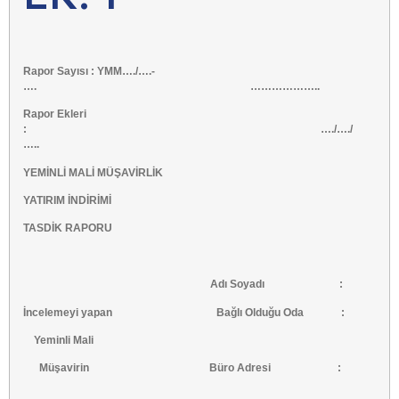
Rapor Sayısı : YMM…./….-
…. ………………..
Rapor Ekleri
: …./…./
…..
YEMİNLİ MALİ MÜŞAVİRLİK
YATIRIM İNDİRİMİ
TASDİK RAPORU
Adı Soyadı :
İncelemeyi yapan Bağlı Olduğu Oda :
Yeminli Mali
Müşavirin Büro Adresi :