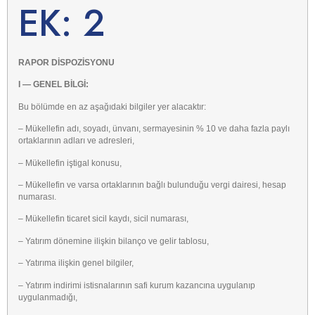
EK: 2
RAPOR DİSPOZİSYONU
I — GENEL BİLGİ:
Bu bölümde en az aşağıdaki bilgiler yer alacaktır:
– Mükellefin adı, soyadı, ünvanı, sermayesinin % 10 ve daha fazla paylı
ortaklarının adları ve adresleri,
– Mükellefin iştigal konusu,
– Mükellefin ve varsa ortaklarının bağlı bulunduğu vergi dairesi, hesap
numarası.
– Mükellefin ticaret sicil kaydı, sicil numarası,
– Yatırım dönemine ilişkin bilanço ve gelir tablosu,
– Yatırıma ilişkin genel bilgiler,
– Yatırım indirimi istisnalarının safi kurum kazancına uygulanıp
uygulanmadığı,