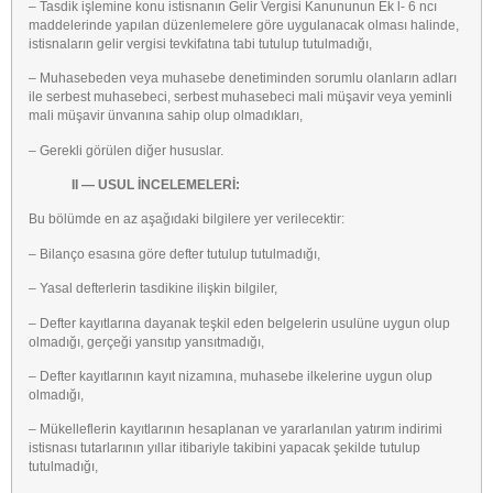
– Tasdik işlemine konu istisnanın Gelir Vergisi Kanununun Ek l- 6 ncı
maddelerinde yapılan düzenlemelere göre uygulanacak olması halinde,
istisnaların gelir vergisi tevkifatına tabi tutulup tutulmadığı,
– Muhasebeden veya muhasebe denetiminden sorumlu olanların adları
ile serbest muhasebeci, serbest muhasebeci mali müşavir veya yeminli
mali müşavir ünvanına sahip olup olmadıkları,
– Gerekli görülen diğer hususlar.
II — USUL İNCELEMELERİ:
Bu bölümde en az aşağıdaki bilgilere yer verilecektir:
– Bilanço esasına göre defter tutulup tutulmadığı,
– Yasal defterlerin tasdikine ilişkin bilgiler,
– Defter kayıtlarına dayanak teşkil eden belgelerin usulüne uygun olup
olmadığı, gerçeği yansıtıp yansıtmadığı,
– Defter kayıtlarının kayıt nizamına, muhasebe ilkelerine uygun olup
olmadığı,
– Mükelleflerin kayıtlarının hesaplanan ve yararlanılan yatırım indirimi
istisnası tutarlarının yıllar itibariyle takibini yapacak şekilde tutulup
tutulmadığı,