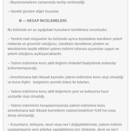
– Beyannamelerin zamanında verilip verilmediği.
– Gerekli görülen diğer hususlar.
III — HESAP İNCELEMELERİ:
Bu bölümde en az aşağıdaki hususların belirtilmesi zorunludur:
– Yeminli mali müşavirler bu bölümde ayrıca topladıkları kanıtların yeterli
miktarda ve güvenilir olduğunu, izledikleri denetleme yöntem ve
tekniklerinin tasdik ettikleri yatırım indirimi istisnası açısından uygun ve
yeterli olduğunu açıklayacaklardır,
– Yatırım indirimine konu aktif değerin mükellef faaliyetinde kullanılıp
kullanılamayacağı,
– Amortismana tabi iktisadi kıymetin yatırım indirimine konu olup olmadığı
ve buna ilişkin belgelerin ayrıntılı listesi ile tutarları,
– Yatırım indirimine konu aktif değerlerin yeni ve kullanıma hazır
vaziyette olup olmadığı,
– Yatırım indiriminin hesaplanmasında yatırım indirimine konu
amortismana tabi iktisadi kıymetlerin maliyet bedelinin %40’nın esas
alınıp alınmadığı,
– Kurumların, birleşme, devir veya nev’i değişikliklerinde, yatırım indirimi
uygulamasının yeni şirketçe yapılabilmesi için; birleşme, devir ve nev’i