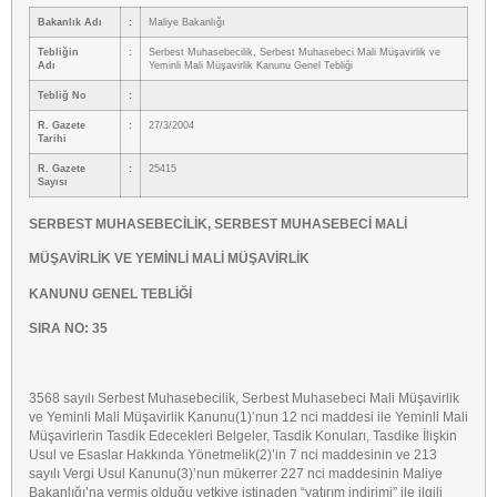
Bakanlık Adı
:
Maliye Bakanlığı
Tebliğin
:
Serbest Muhasebecilik, Serbest Muhasebeci Mali Müşavirlik ve
Adı
Yeminli Mali Müşavirlik Kanunu Genel Tebliği
Tebliğ No
:
R. Gazete
:
27/3/2004
Tarihi
R. Gazete
:
25415
Sayısı
SERBEST MUHASEBECİLİK, SERBEST MUHASEBECİ MALİ
MÜŞAVİRLİK VE YEMİNLİ MALİ MÜŞAVİRLİK
KANUNU GENEL TEBLİĞİ
SIRA NO: 35
3568 sayılı Serbest Muhasebecilik, Serbest Muhasebeci Mali Müşavirlik
ve Yeminli Mali Müşavirlik Kanunu(1)’nun 12 nci maddesi ile Yeminli Mali
Müşavirlerin Tasdik Edecekleri Belgeler, Tasdik Konuları, Tasdike İlişkin
Usul ve Esaslar Hakkında Yönetmelik(2)’in 7 nci maddesinin ve 213
sayılı Vergi Usul Kanunu(3)’nun mükerrer 227 nci maddesinin Maliye
Bakanlığı’na vermiş olduğu yetkiye istinaden “yatırım indirimi” ile ilgili