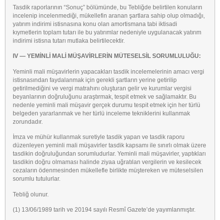
Tasdik raporlarının “Sonuç” bölümünde, bu Tebliğde belirtilen konuların
incelenip incelenmediği, mükellefin aranan şartlara sahip olup olmadığı,
yatırım indirimi istisnasına konu olan amortismana tabi iktisadi
kıymetlerin toplam tutarı ile bu yatırımlar nedeniyle uygulanacak yatırım
indirimi istisna tutarı mutlaka belirtilecektir.
IV — YEMİNLİ MALİ MÜŞAVİRLERİN MÜTESELSİL SORUMLULUĞU:
Yeminli mali müşavirlerin yapacakları tasdik incelemelerinin amacı vergi
istisnasından faydalanmak için gerekli şartların yerine getirilip
getirilmediğini ve vergi matrahını oluşturan gelir ve kurumlar vergisi
beyanlarının doğruluğunu araştırmak, tespit etmek ve sağlamaktır. Bu
nedenle yeminli mali müşavir gerçek durumu tespit etmek için her türlü
belgeden yararlanmak ve her türlü inceleme tekniklerini kullanmak
zorundadır.
İmza ve mühür kullanmak suretiyle tasdik yapan ve tasdik raporu
düzenleyen yeminli mali müşavirler tasdik kapsamı ile sınırlı olmak üzere
tasdikin doğruluğundan sorumludurlar. Yeminli mali müşavirler, yaptıkları
tasdikin doğru olmaması halinde ziyaa uğratılan vergilerin ve kesilecek
cezaların ödenmesinden mükellefle birlikte müştereken ve müteselsilen
sorumlu tutulurlar.
Tebliğ olunur.
(1) 13/06/1989 tarih ve 20194 sayılı Resmî Gazete’de yayımlanmıştır.