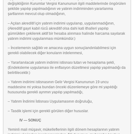
değişikliğinin Kurumlar Vergisi Kanununun ilgili maddelerinde öngörülen
şekilde yapılıp yapılmadığının ve yatırım indiriminden yararlanma
şartlarının mevcut olup olmadığının,
– Açılan akreditif için yatırım indirimi uygulanıp, uygulanmadığının,
(Akreditif gayri kabil rücû akreditif olsa dahi kati ithalleri yapılıp
gümrükten çekilerek aktif bir hesaba alınması halinde harcama sayılarak
yatırım indirimi uygulanması mümkündür.)
– İncelemenin sağlıklı ve amacına uygun sonuçlandırılabilmesi için
gerekli olabilecek diğer konuların irdelenmesi,
– Yararlanılacak yatırım indirimi istisnası tutarı ve hesaplama şekli,
(Endeksleme uygulaması ile enflasyon düzeltmesi yapılıp yapılmadığı da
belirtilecektir.)
– Yatırım indirimi istisnasının Gelir Vergisi Kanununun 19 uncu
maddesine mi yoksa bundan önceki düzenlemeye göre mi yapıldığı
hususunda gerekli ayrımın yapılıp yapılmadığı,
– Yatırım İndirimi İstisnası Uygulamasının doğruluğu,
– Tasdik işlemi için gerekli görülen diğer hususlar.
IV — SONUÇ
Yeminli mali müşavir, mükelleflerinin ilgili dönem hesaplarının yatırım