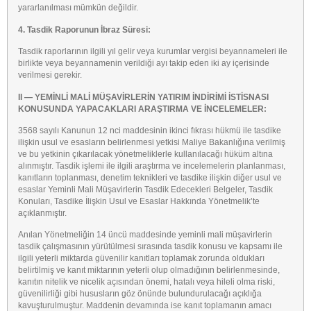
yararlanılması mümkün değildir.
4. Tasdik Raporunun İbraz Süresi:
Tasdik raporlarının ilgili yıl gelir veya kurumlar vergisi beyannameleri ile
birlikte veya beyannamenin verildiği ayı takip eden iki ay içerisinde
verilmesi gerekir.
II — YEMİNLİ MALİ MÜŞAVİRLERİN YATIRIM İNDİRİMİ İSTİSNASI
KONUSUNDA YAPACAKLARI ARAŞTIRMA VE İNCELEMELER:
3568 sayılı Kanunun 12 nci maddesinin ikinci fıkrası hükmü ile tasdike
ilişkin usul ve esasların belirlenmesi yetkisi Maliye Bakanlığına verilmiş
ve bu yetkinin çıkarılacak yönetmeliklerle kullanılacağı hüküm altına
alınmıştır. Tasdik işlemi ile ilgili araştırma ve incelemelerin planlanması,
kanıtların toplanması, denetim teknikleri ve tasdike ilişkin diğer usul ve
esaslar Yeminli Mali Müşavirlerin Tasdik Edecekleri Belgeler, Tasdik
Konuları, Tasdike İlişkin Usul ve Esaslar Hakkında Yönetmelik’te
açıklanmıştır.
Anılan Yönetmeliğin 14 üncü maddesinde yeminli mali müşavirlerin
tasdik çalışmasının yürütülmesi sırasında tasdik konusu ve kapsamı ile
ilgili yeterli miktarda güvenilir kanıtları toplamak zorunda oldukları
belirtilmiş ve kanıt miktarının yeterli olup olmadığının belirlenmesinde,
kanıtın nitelik ve nicelik açısından önemi, hatalı veya hileli olma riski,
güvenilirliği gibi hususların göz önünde bulundurulacağı açıklığa
kavuşturulmuştur. Maddenin devamında ise kanıt toplamanın amacı