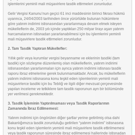
işlemlerini yeminli mali müşavirlere tasdik ettirmeleri zorunludur.
Gelir Vergisi Kanunu’nun geçici 61 inci maddesinin birinci fıkrası hükmü
uyarınca, 24/04/2003 tarihinden önce yürürlükte bulunan hükümlere
göre yatırım indirimi istisnasından yararlanmaya devam etmek isteyen
mükelleflerin de, 2003 yılı içinde yaptıkları 250 milyar lirayı aşan yatırım
harcamalarının istisnadan yararlanabilmesi için bu işlemlerini yeminli
mali müşavirlere tasdik ettirmeleri zorunludur.
2. Tam Tasdik Yaptıran Mükellefler:
Yıllık gelir veya kurumlar vergisi beyanname ve eklerinin tasdiki (tam
tasdik) için sözleşme düzenlemiş olan mükelleflerin, yatırım indirimi
istisnasından yararlanmaları için ayrıca yatırım indirimi istisnası tasdik
raporu ibraz etmelerine gerek bulunmamaktadır. Ancak, bu mükelleflerin
yatırım indirimi istisnasına konu teşkil eden işlemlerinin yeminli mali
müşavirlerce tasdiki için bu Tebliğ ve ilgili diğer mevzuat çerçevesinde
yapılan inceleme ve tetkiklere tam tasdik raporunun ayrı bir bölümünde
yer verilmesi gerekmektedir.
3. Tasdik İşleminin Yaptırılmaması veya Tasdik Raporlarının
Zamanında İbraz Edilmemesi:
Yatırım indirimi için öngörülen diğer şartlar yerine getirilmiş olsa dahi
Bakanlığımızca tasdik zorunluluğu getirilen “yatırım indirimi” istisnasına
konu teşkil eden işlemlerin yeminli mali müşavirlere tasdik ettirilmemesi
veya tasdik raporunun süresinde ibraz edilmemesi hallerinde istisnadan