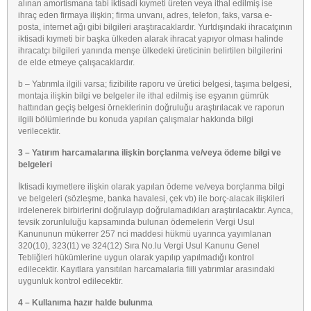
alınan amortismana tabi iktisadi kıymeti üreten veya ithal edilmiş ise
ihraç eden firmaya ilişkin; firma unvanı, adres, telefon, faks, varsa e-
posta, internet ağı gibi bilgileri araştıracaklardır. Yurtdışındaki ihracatçının
iktisadi kıymeti bir başka ülkeden alarak ihracat yapıyor olması halinde
ihracatçı bilgileri yanında menşe ülkedeki üreticinin belirtilen bilgilerini
de elde etmeye çalışacaklardır.
b – Yatırımla ilgili varsa; fizibilite raporu ve üretici belgesi, taşıma belgesi,
montaja ilişkin bilgi ve belgeler ile ithal edilmiş ise eşyanın gümrük
hattından geçiş belgesi örneklerinin doğruluğu araştırılacak ve raporun
ilgili bölümlerinde bu konuda yapılan çalışmalar hakkında bilgi
verilecektir.
3 – Yatırım harcamalarına ilişkin borçlanma ve/veya ödeme bilgi ve
belgeleri
İktisadi kıymetlere ilişkin olarak yapılan ödeme ve/veya borçlanma bilgi
ve belgeleri (sözleşme, banka havalesi, çek vb) ile borç-alacak ilişkileri
irdelenerek birbirlerini doğrulayıp doğrulamadıkları araştırılacaktır. Ayrıca,
tevsik zorunluluğu kapsamında bulunan ödemelerin Vergi Usul
Kanununun mükerrer 257 nci maddesi hükmü uyarınca yayımlanan
320(10), 323(I1) ve 324(12) Sıra No.lu Vergi Usul Kanunu Genel
Tebliğleri hükümlerine uygun olarak yapılıp yapılmadığı kontrol
edilecektir. Kayıtlara yansıtılan harcamalarla fiili yatırımlar arasındaki
uygunluk kontrol edilecektir.
4 – Kullanıma hazır halde bulunma