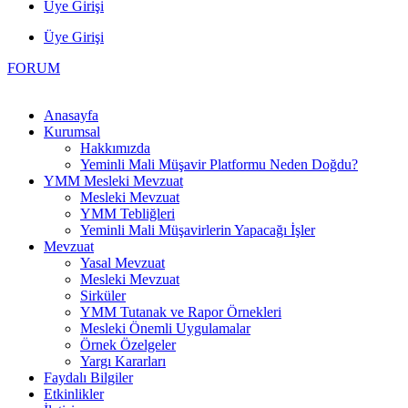
Üye Girişi
Üye Girişi
FORUM
Anasayfa
Kurumsal
Hakkımızda
Yeminli Mali Müşavir Platformu Neden Doğdu?
YMM Mesleki Mevzuat
Mesleki Mevzuat
YMM Tebliğleri
Yeminli Mali Müşavirlerin Yapacağı İşler
Mevzuat
Yasal Mevzuat
Mesleki Mevzuat
Sirküler
YMM Tutanak ve Rapor Örnekleri
Mesleki Önemli Uygulamalar
Örnek Özelgeler
Yargı Kararları
Faydalı Bilgiler
Etkinlikler