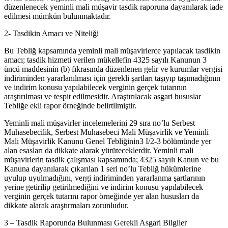
düzenlenecek yeminli mali müşavir tasdik raporuna dayanılarak iade
edilmesi mümkün bulunmaktadır.
2- Tasdikin Amacı ve Niteliği
Bu Tebliğ kapsamında yeminli mali müşavirlerce yapılacak tasdikin
amacı; tasdik hizmeti verilen mükellefin 4325 sayılı Kanunun 3
üncü maddesinin (b) fıkrasında düzenlenen gelir ve kurumlar vergisi
indiriminden yararlanılması için gerekli şartları taşıyıp taşımadığının
ve indirim konusu yapılabilecek verginin gerçek tutarının
araştırılması ve tespit edilmesidir. Araştırılacak asgari hususlar
Tebliğe ekli rapor örneğinde belirtilmiştir.
Yeminli mali müşavirler incelemelerini 29 sıra no’lu Serbest
Muhasebecilik, Serbest Muhasebeci Mali Müşavirlik ve Yeminli
Mali Müşavirlik Kanunu Genel Tebliğinin3 I/2-3 bölümünde yer
alan esasları da dikkate alarak yürüteceklerdir. Yeminli mali
müşavirlerin tasdik çalışması kapsamında; 4325 sayılı Kanun ve bu
Kanuna dayanılarak çıkarılan 1 seri no’lu Tebliğ hükümlerine
uyulup uyulmadığını, vergi indiriminden yararlanma şartlarının
yerine getirilip getirilmediğini ve indirim konusu yapılabilecek
verginin gerçek tutarını rapor örneğinde yer alan hususları da
dikkate alarak araştırmaları zorunludur.
3 – Tasdik Raporunda Bulunması Gerekli Asgari Bilgiler