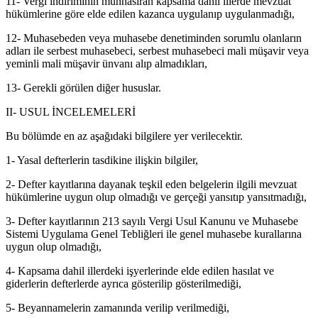
11- Vergi indiriminin münhasıran kapsama dahil illerde mevzuat
hükümlerine göre elde edilen kazanca uygulanıp uygulanmadığı,
12- Muhasebeden veya muhasebe denetiminden sorumlu olanların
adları ile serbest muhasebeci, serbest muhasebeci mali müşavir veya
yeminli mali müşavir ünvanı alıp almadıkları,
13- Gerekli görülen diğer hususlar.
II- USUL İNCELEMELERİ
Bu bölümde en az aşağıdaki bilgilere yer verilecektir.
1- Yasal defterlerin tasdikine ilişkin bilgiler,
2- Defter kayıtlarına dayanak teşkil eden belgelerin ilgili mevzuat
hükümlerine uygun olup olmadığı ve gerçeği yansıtıp yansıtmadığı,
3- Defter kayıtlarının 213 sayılı Vergi Usul Kanunu ve Muhasebe
Sistemi Uygulama Genel Tebliğleri ile genel muhasebe kurallarına
uygun olup olmadığı,
4- Kapsama dahil illerdeki işyerlerinde elde edilen hasılat ve
giderlerin defterlerde ayrıca gösterilip gösterilmediği,
5- Beyannamelerin zamanında verilip verilmediği,