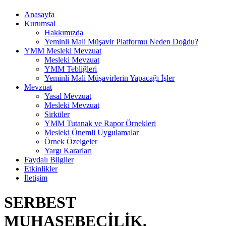
Anasayfa
Kurumsal
Hakkımızda
Yeminli Mali Müşavir Platformu Neden Doğdu?
YMM Mesleki Mevzuat
Mesleki Mevzuat
YMM Tebliğleri
Yeminli Mali Müşavirlerin Yapacağı İşler
Mevzuat
Yasal Mevzuat
Mesleki Mevzuat
Sirküler
YMM Tutanak ve Rapor Örnekleri
Mesleki Önemli Uygulamalar
Örnek Özelgeler
Yargı Kararları
Faydalı Bilgiler
Etkinlikler
İletişim
SERBEST
MUHASEBECİLİK,