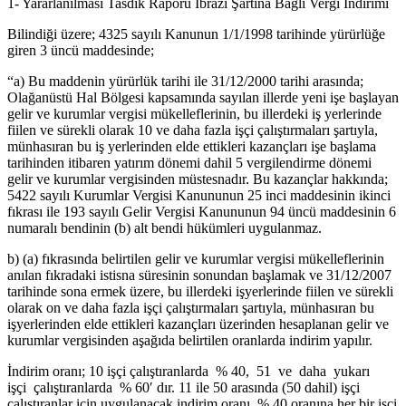
1- Yararlanılması Tasdik Raporu İbrazı Şartına Bağlı Vergi İndirimi
Bilindiği üzere; 4325 sayılı Kanunun 1/1/1998 tarihinde yürürlüğe
giren 3 üncü maddesinde;
“a) Bu maddenin yürürlük tarihi ile 31/12/2000 tarihi arasında;
Olağanüstü Hal Bölgesi kapsamında sayılan illerde yeni işe başlayan
gelir ve kurumlar vergisi mükelleflerinin, bu illerdeki iş yerlerinde
fiilen ve sürekli olarak 10 ve daha fazla işçi çalıştırmaları şartıyla,
münhasıran bu iş yerlerinden elde ettikleri kazançları işe başlama
tarihinden itibaren yatırım dönemi dahil 5 vergilendirme dönemi
gelir ve kurumlar vergisinden müstesnadır. Bu kazançlar hakkında;
5422 sayılı Kurumlar Vergisi Kanununun 25 inci maddesinin ikinci
fıkrası ile 193 sayılı Gelir Vergisi Kanununun 94 üncü maddesinin 6
numaralı bendinin (b) alt bendi hükümleri uygulanmaz.
b) (a) fıkrasında belirtilen gelir ve kurumlar vergisi mükelleflerinin
anılan fıkradaki istisna süresinin sonundan başlamak ve 31/12/2007
tarihinde sona ermek üzere, bu illerdeki işyerlerinde fiilen ve sürekli
olarak on ve daha fazla işçi çalıştırmaları şartıyla, münhasıran bu
işyerlerinden elde ettikleri kazançları üzerinden hesaplanan gelir ve
kurumlar vergisinden aşağıda belirtilen oranlarda indirim yapılır.
İndirim oranı; 10 işçi çalıştıranlarda % 40, 51 ve daha yukarı
işçi çalıştıranlarda % 60′ dır. 11 ile 50 arasında (50 dahil) işçi
çalıştıranlar için uygulanacak indirim oranı, % 40 oranına her bir işçi