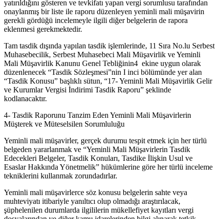
yatırıldığını gösteren ve tevkifatı yapan vergi sorumlusu tarafından
onaylanmış bir liste ile raporu düzenleyen yeminli mali müşavirin
gerekli gördüğü incelemeyle ilgili diğer belgelerin de rapora
eklenmesi gerekmektedir.
Tam tasdik dışında yapılan tasdik işlemlerinde, 11 Sıra No.lu Serbest
Muhasebecilik, Serbest Muhasebeci Mali Müşavirlik ve Yeminli
Mali Müşavirlik Kanunu Genel Tebliğinin4 ekine uygun olarak
düzenlenecek “Tasdik Sözleşmesi”nin I inci bölümünde yer alan
“Tasdik Konusu” başlıklı sütun, “17- Yeminli Mali Müşavirlik Gelir
ve Kurumlar Vergisi İndirimi Tasdik Raporu” şeklinde
kodlanacaktır.
4- Tasdik Raporunu Tanzim Eden Yeminli Mali Müşavirlerin
Müşterek ve Müteselsilen Sorumluluğu
Yeminli mali müşavirler, gerçek durumu tespit etmek için her türlü
belgeden yararlanmak ve “Yeminli Mali Müşavirlerin Tasdik
Edecekleri Belgeler, Tasdik Konuları, Tasdike İlişkin Usul ve
Esaslar Hakkında Yönetmelik” hükümlerine göre her türlü inceleme
tekniklerini kullanmak zorundadırlar.
Yeminli mali müşavirlerce söz konusu belgelerin sahte veya
muhteviyatı itibariyle yanıltıcı olup olmadığı araştırılacak,
şüphelenilen durumlarda ilgililerin mükellefiyet kayıtları vergi
dosyalarından ve diğer kamu idarelerinden bilgi alınarak tetkik