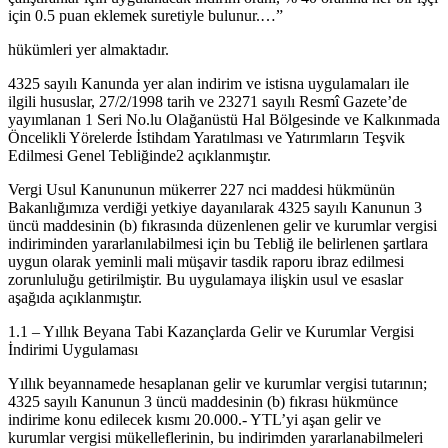
için 0.5 puan eklemek suretiyle bulunur.…”
hükümleri yer almaktadır.
4325 sayılı Kanunda yer alan indirim ve istisna uygulamaları ile
ilgili hususlar, 27/2/1998 tarih ve 23271 sayılı Resmî Gazete’de
yayımlanan 1 Seri No.lu Olağanüstü Hal Bölgesinde ve Kalkınmada
Öncelikli Yörelerde İstihdam Yaratılması ve Yatırımların Teşvik
Edilmesi Genel Tebliğinde2 açıklanmıştır.
Vergi Usul Kanununun mükerrer 227 nci maddesi hükmünün
Bakanlığımıza verdiği yetkiye dayanılarak 4325 sayılı Kanunun 3
üncü maddesinin (b) fıkrasında düzenlenen gelir ve kurumlar vergisi
indiriminden yararlanılabilmesi için bu Tebliğ ile belirlenen şartlara
uygun olarak yeminli mali müşavir tasdik raporu ibraz edilmesi
zorunluluğu getirilmiştir. Bu uygulamaya ilişkin usul ve esaslar
aşağıda açıklanmıştır.
1.1 – Yıllık Beyana Tabi Kazançlarda Gelir ve Kurumlar Vergisi
İndirimi Uygulaması
Yıllık beyannamede hesaplanan gelir ve kurumlar vergisi tutarının;
4325 sayılı Kanunun 3 üncü maddesinin (b) fıkrası hükmünce
indirime konu edilecek kısmı 20.000.- YTL’yi aşan gelir ve
kurumlar vergisi mükelleflerinin, bu indirimden yararlanabilmeleri