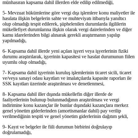
münhasıran kapsama dahil illerden elde edilip edilmediği,
5- Mevzuat hükümlerine göre vergi dışı işlemlere konu maliyetler ile
hasılata ilişkin belgelerin sahte ve muhteviyatı itibarıyla yanıltıcı
olup olmadığı tespit edilerek, şüphelenilen durumlarda ilgililerin
mükellefiyet durumlarına ilişkin olarak vergi dairelerinden ve diğer
kamu idarelerinden bilgi alınarak gerekli araştırmanın yapılıp
yapılmadığı,
6- Kapsama dahil illerde yeni açılan işyeri veya işyerlerinin fiziki
durumu araştırılarak, işyerinin kapasitesi ve hasılat durumunun fiilen
uyumlu olup olmadığı,
7- Kapsama dahil işyerinin kuruluş işlemlerinin ticaret sicili, ticaret
ve/veya sanayi odası kayıtları ve imalatçılarda kapasite raporları ile
SSK kayıtları üzerinde araştırılması ve denetlenmesi,
8- Kapsama dahil iller dışında mükellefin diğer illerde de
faaliyetlerinin bulunup bulunmadığının araştırılması ve vergi
indirimine konu kazançlar ile bunlar dışındaki kazançlara merkez
genel yönetim giderlerinden (amortismanlar dahil) pay verilip
verilmediğinin tespiti ve genel yönetim giderlerinin dağıtım şekli,
9- Kayıt ve belgeler ile fiili durumun birbirini doğrulayıp
doğrulamadığı,