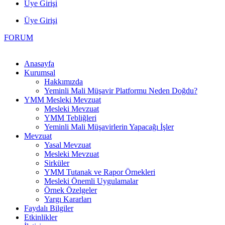
Üye Girişi
Üye Girişi
FORUM
Anasayfa
Kurumsal
Hakkımızda
Yeminli Mali Müşavir Platformu Neden Doğdu?
YMM Mesleki Mevzuat
Mesleki Mevzuat
YMM Tebliğleri
Yeminli Mali Müşavirlerin Yapacağı İşler
Mevzuat
Yasal Mevzuat
Mesleki Mevzuat
Sirküler
YMM Tutanak ve Rapor Örnekleri
Mesleki Önemli Uygulamalar
Örnek Özelgeler
Yargı Kararları
Faydalı Bilgiler
Etkinlikler