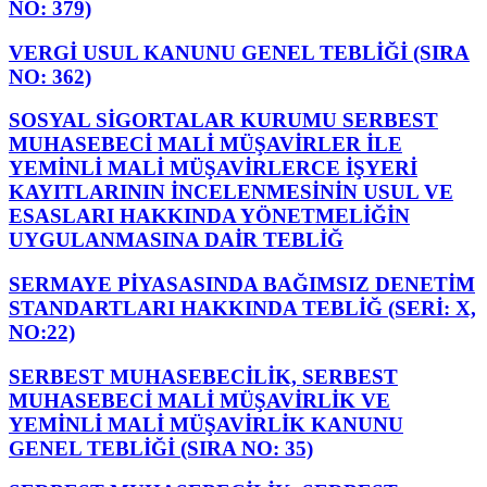
NO: 379)
VERGİ USUL KANUNU GENEL TEBLİĞİ (SIRA
NO: 362)
SOSYAL SİGORTALAR KURUMU SERBEST
MUHASEBECİ MALİ MÜŞAVİRLER İLE
YEMİNLİ MALİ MÜŞAVİRLERCE İŞYERİ
KAYITLARININ İNCELENMESİNİN USUL VE
ESASLARI HAKKINDA YÖNETMELİĞİN
UYGULANMASINA DAİR TEBLİĞ
SERMAYE PİYASASINDA BAĞIMSIZ DENETİM
STANDARTLARI HAKKINDA TEBLİĞ (SERİ: X,
NO:22)
SERBEST MUHASEBECİLİK, SERBEST
MUHASEBECİ MALİ MÜŞAVİRLİK VE
YEMİNLİ MALİ MÜŞAVİRLİK KANUNU
GENEL TEBLİĞİ (SIRA NO: 35)