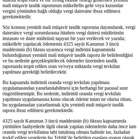
mali müşavir tasdik raporunun mükellefin gelir veya kurumlar
vergisi yönünden bağlı olduğu vergi dairesine ibraz edilmesi
gerekmektedir.
Söz konusu yeminli mali müşavir tasdik raporuna dayanılarak, vergi
dairesince vergi sorumlusuna hitaben vergi dairesi müdürünün
imzasını ve daire mührünü taşıyan bir yazı verilecek ve yazıda;
mükellefe yapılacak ödemenin 4325 sayılı Kanunun 3 üncü
maddesinin (b) fıkrası uyarınca vergi indirimi kapsamında
bulunduğunun yeminli mali müşavir tasdik raporu ile belirlendiğini
ve bu nedenle gerçekleştirilecek ödemeler üzerinden tasdik
raporunda tespit edilen oran ve/veya miktarda vergi tevkifatı
yapılması gerektiği belirtilecektir.
Bu kapsamda indirimli oranda vergi tevkifatı yapılması
uygulamasından yararlanılabilmesi için herhangi bir parasal sınır
öngörülmemiştir. Bu nedenle, indirimli oranda vergi tevkifatı
yapılması uygulamasına konu olacak ödeme tutarı ne olursa olsun,
bu uygulamadan yararlanmak için yeminli mali müşavir tasdik
raporu ibraz edilmesi gerekmektedir.
4325 sayılı Kanunun 3 üncü maddesinin (b) fıkrası kapsamında
yürütülen faaliyetlerle ilgili olarak yapılan ödemelerin daha önce tam
oranda vergi tevkifatına tabi tutulmuş olması halinde ise, fazladan
tevkif edilen vergilerin bu Tebliğ’de belirtilen esaslara uygun olarak