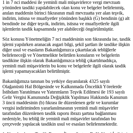
1 in 7 nci maddesi ile yeminli mali müşavirlerce vergi mevzuatı
yönünden tasdiki yapılabilecek olan konu ve belgeler belirlenmiş,
anılan maddenin birinci fıkrasının mali mevzuatta yer alan teşvik,
indirim, istisna ve muafiyetler yönünden başlıklı (G) bendinin (g) alt
bendinde ise diğer teşvik, indirim, istisna ve muafiyetlerle ilgili
işlemlerin tasdik kapsamında yer alabileceği öngörülmüştür.
Söz konusu Yönetmeliğin 7 nci maddesinin son fıkrasında ise, tasdik
işlemi yapılırken aranacak asgari bilgi, şekil şartları ile tasdike ilişkin
diğer usul ve esasların Bakanlığımızca çıkartılacak tebliğlerle
belirleneceği ve Yönetmelikte belirtilen konuların ve belgelerin
tasdikine ilişkin olarak Bakanlığımızca tebliğ çıkartılmadıkça,
yeminli mali müşavirlerin bu konu ve belgelerle ilgili olarak tasdik
işlemi yapamayacakları belirtilmiştir.
Bakanlığımıza tanınan bu yetkiye dayanılarak 4325 sayılı
Olağanüstü Hal Bölgesinde ve Kalkınmada Öncelikli Yörelerde
İstihdam Yaratılması ve Yatırımların Teşvik Edilmesi ile 193 sayılı
Gelir Vergisi Kanununda Değişiklik Yapılması Hakkında Kanunun
3 üncü maddesinin (b) fıkrası ile düzenlenen gelir ve kurumlar
vergisi indiriminden yararlanılmasının yeminli mali müşavirler
tarafından düzenlenen tasdik raporu ibrazı şartına bağlanması
nedeniyle, bu tebliğ ile yeminli mali müşavirler tarafından bu
çerçevede yapılacak tasdikin usul ve esasları belirlenmektedir.