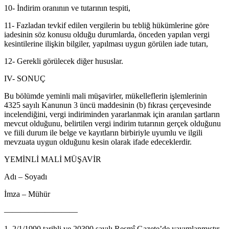
10- İndirim oranının ve tutarının tespiti,
11- Fazladan tevkif edilen vergilerin bu tebliğ hükümlerine göre
iadesinin söz konusu olduğu durumlarda, önceden yapılan vergi
kesintilerine ilişkin bilgiler, yapılması uygun görülen iade tutarı,
12- Gerekli görülecek diğer hususlar.
IV- SONUÇ
Bu bölümde yeminli mali müşavirler, mükelleflerin işlemlerinin
4325 sayılı Kanunun 3 üncü maddesinin (b) fıkrası çerçevesinde
incelendiğini, vergi indiriminden yararlanmak için aranılan şartların
mevcut olduğunu, belirtilen vergi indirim tutarının gerçek olduğunu
ve fiili durum ile belge ve kayıtların birbiriyle uyumlu ve ilgili
mevzuata uygun olduğunu kesin olarak ifade edeceklerdir.
YEMİNLİ MALİ MÜŞAVİR
Adı – Soyadı
İmza – Mühür
—————————
1 2/1/1990 tarihli ve 20390 sayılı Resmî Gazete’de yayımlanmıştır.