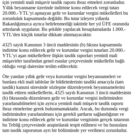
için yeminli mali müşavir tasdik raporu ibraz etmeleri zorunludur.
Yıllık beyanname üzerinde indirime konu edilecek vergi tutarı
20.000.- YTL’yi aşmayan gelir ve kurumlar vergisi mükellefleri bu
zorunluluk kapsamında değildir. Bu tutar izleyen yıllarda
Bakanlığımızca ayrıca belirlenmediği taktirde her yıl ÜFE oranında
artırılarak uygulanır. Bu şekilde yapılacak hesaplamalarda 1.000.-
YTL’den küçük tutarlar dikkate alınmayacaktır.
4325 sayılı Kanunun 3 üncü maddesinin (b) fıkrası kapsamında
indirime konu edilecek gelir ve kurumlar vergisi tutarları 20.000.-
YTL’yi aşan mükelleflere ilişkin tasdik raporları yeminli mali
müşavirler tarafından genel esaslar çerçevesinde mükellefin bağlı
olduğu vergi dairesine teslim edilecektir.
Öte yandan yıllık gelir veya kurumlar vergisi beyannameleri ve
bunlara ekli mali tablolar ile bildirimlerinin tasdiki amacıyla (tam
tasdik) kanuni süresinde sözleşme düzenleyerek beyannamelerini
tasdik ettiren mükelleflerin, 4325 sayılı Kanunun 3 üncü maddesinin
(b) fıkrasında düzenlenen gelir ve kurumlar vergisi indiriminden
yararlanabilmeleri için ayrıca yeminli mali müşavir tasdik raporu
ibraz etmelerine gerek bulunmamaktadır. Ancak, bu durumda vergi
indiriminden yararlanılması için gerekli şartların sağlandığının ve
indirime konu edilecek gelir ve kurumlar vergisinin gerçek tutarının
bu Tebliğ çerçevesinde araştırılarak tespit edilmesi ve bu hususlara
tam tasdik raporunun ayrı bir bölümünde yer verilmesi zorunludur.