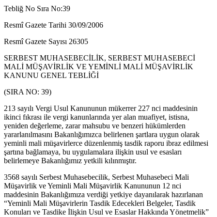
Tebliğ No Sıra No:39
Resmî Gazete Tarihi 30/09/2006
Resmî Gazete Sayısı 26305
SERBEST MUHASEBECİLİK, SERBEST MUHASEBECİ
MALİ MÜŞAVİRLİK VE YEMİNLİ MALİ MÜŞAVİRLİK
KANUNU GENEL TEBLİĞİ
(SIRA NO: 39)
213 sayılı Vergi Usul Kanununun mükerrer 227 nci maddesinin
ikinci fıkrası ile vergi kanunlarında yer alan muafiyet, istisna,
yeniden değerleme, zarar mahsubu ve benzeri hükümlerden
yararlanılmasını Bakanlığımızca belirlenen şartlara uygun olarak
yeminli mali müşavirlerce düzenlenmiş tasdik raporu ibraz edilmesi
şartına bağlamaya, bu uygulamalara ilişkin usul ve esasları
belirlemeye Bakanlığımız yetkili kılınmıştır.
3568 sayılı Serbest Muhasebecilik, Serbest Muhasebeci Mali
Müşavirlik ve Yeminli Mali Müşavirlik Kanununun 12 nci
maddesinin Bakanlığımıza verdiği yetkiye dayanılarak hazırlanan
“Yeminli Mali Müşavirlerin Tasdik Edecekleri Belgeler, Tasdik
Konuları ve Tasdike İlişkin Usul ve Esaslar Hakkında Yönetmelik”