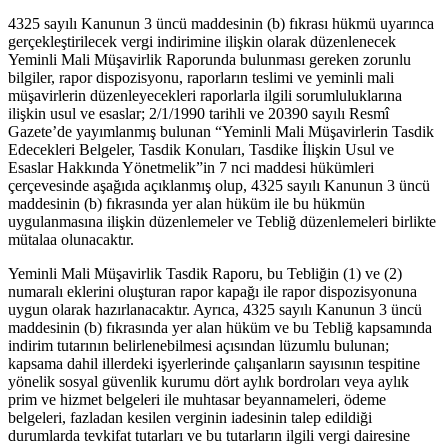
4325 sayılı Kanunun 3 üncü maddesinin (b) fıkrası hükmü uyarınca
gerçekleştirilecek vergi indirimine ilişkin olarak düzenlenecek
Yeminli Mali Müşavirlik Raporunda bulunması gereken zorunlu
bilgiler, rapor dispozisyonu, raporların teslimi ve yeminli mali
müşavirlerin düzenleyecekleri raporlarla ilgili sorumluluklarına
ilişkin usul ve esaslar; 2/1/1990 tarihli ve 20390 sayılı Resmî
Gazete’de yayımlanmış bulunan “Yeminli Mali Müşavirlerin Tasdik
Edecekleri Belgeler, Tasdik Konuları, Tasdike İlişkin Usul ve
Esaslar Hakkında Yönetmelik”in 7 nci maddesi hükümleri
çerçevesinde aşağıda açıklanmış olup, 4325 sayılı Kanunun 3 üncü
maddesinin (b) fıkrasında yer alan hüküm ile bu hükmün
uygulanmasına ilişkin düzenlemeler ve Tebliğ düzenlemeleri birlikte
mütalaa olunacaktır.
Yeminli Mali Müşavirlik Tasdik Raporu, bu Tebliğin (1) ve (2)
numaralı eklerini oluşturan rapor kapağı ile rapor dispozisyonuna
uygun olarak hazırlanacaktır. Ayrıca, 4325 sayılı Kanunun 3 üncü
maddesinin (b) fıkrasında yer alan hüküm ve bu Tebliğ kapsamında
indirim tutarının belirlenebilmesi açısından lüzumlu bulunan;
kapsama dahil illerdeki işyerlerinde çalışanların sayısının tespitine
yönelik sosyal güvenlik kurumu dört aylık bordroları veya aylık
prim ve hizmet belgeleri ile muhtasar beyannameleri, ödeme
belgeleri, fazladan kesilen verginin iadesinin talep edildiği
durumlarda tevkifat tutarları ve bu tutarların ilgili vergi dairesine