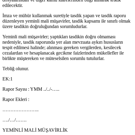
edilecektir.
İmza ve mühür kullanmak suretiyle tasdik yapan ve tasdik raporu
düzenleyen yeminli mali müşavirler, tasdik kapsamı ile sınırlı olmak
üzere tasdikin doğruluğundan sorumludurlar.
Yeminli mali müşavirler; yaptıkları tasdikin doğru olmaması
nedeniyle, tasdik raporunda yer alan mevzuata aykırı hususların
tespit edilmesi halinde; alınması gereken vergilerden, kesilecek
cezalardan ve hesaplanacak gecikme faizlerinden mükellefler ile
birlikte müştereken ve müteselsilen sorumlu tutulurlar.
Tebliğ olunur.
EK:1
Rapor Sayısı : YMM ../../-…..
Rapor Ekleri :
…………………..
…./…/…….
YEMİNLİ MALİ MÜŞAVİRLİK