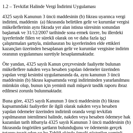
1.2 – Tevkifat Halinde Vergi İndirimi Uygulaması
4325 sayılı Kanunun 3 üncü maddesinin (b) fıkrası uyarınca vergi
indirimi, maddenin (a) fıkrasında belirtilen gelir ve kurumlar vergisi
mükelleflerinin aynı fıkrada yer alan istisna süresinin sonundan
başlamak ve 31/12/2007 tarihinde sona ermek üzere, bu illerdeki
işyerlerinde fiilen ve sürekli olarak on ve daha fazla işçi
çalıştırmaları şartıyla, münhasıran bu işyerlerinden elde ettikleri
kazançları üzerinden hesaplanan gelir ve kurumlar vergisine indirim
oranının uygulanması suretiyle hesaplanmaktadır.
Öte yandan, 4325 sayılı Kanun çerçevesinde faaliyette bulunan
mükelleflere nakden veya hesaben yapılan ödemeler üzerinden
yapılan vergi kesintisi uygulamasında da, aynı kanunun 3 üncü
maddesinin (b) fıkrası kapsamında vergi indiriminden yararlanılması
mümkün olup, bunun için yeminli mali müşavir tasdik raporu ibraz
edilmesi zorunlu bulunmaktadır.
Buna göre, 4325 sayılı Kanunun 3 üncü maddesinin (b) fıkrası
kapsamındaki faaliyetler ile ilgili olarak nakden veya hesaben
yapılan ödemeler üzerinden indirimli oranda vergi tevkifatı
yapılmasının istenilmesi halinde, nakden veya hesaben ödemeye hak
kazanılan tarih itibarıyla 4325 sayılı Kanunun 3 üncü maddesinin (b)
fıkrasında öngörülen şartların bulunduğunu ve ödemenin gerçek
tutarını tespit eden ve bu Tebliğ ekinde örneği gösterilen yeminli