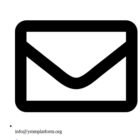
İçeriğe
atla
info@ymmplatform.org