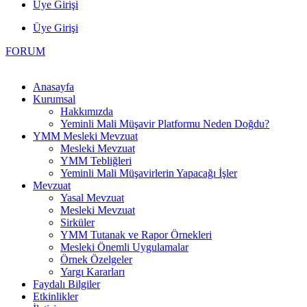
Üye Girişi
Üye Girişi
FORUM
Anasayfa
Kurumsal
Hakkımızda
Yeminli Mali Müşavir Platformu Neden Doğdu?
YMM Mesleki Mevzuat
Mesleki Mevzuat
YMM Tebliğleri
Yeminli Mali Müşavirlerin Yapacağı İşler
Mevzuat
Yasal Mevzuat
Mesleki Mevzuat
Sirküler
YMM Tutanak ve Rapor Örnekleri
Mesleki Önemli Uygulamalar
Örnek Özelgeler
Yargı Kararları
Faydalı Bilgiler
Etkinlikler