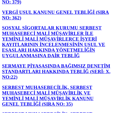
NO: 379)
VERGİ USUL KANUNU GENEL TEBLİĞİ (SIRA
NO: 362)
SOSYAL SİGORTALAR KURUMU SERBEST
MUHASEBECİ MALİ MÜŞAVİRLER İLE
YEMİNLİ MALİ MÜŞAVİRLERCE İŞYERİ
KAYITLARININ İNCELENMESİNİN USUL VE
ESASLARI HAKKINDA YÖNETMELİĞİN
UYGULANMASINA DAİR TEBLİĞ
SERMAYE PİYASASINDA BAĞIMSIZ DENETİM
STANDARTLARI HAKKINDA TEBLİĞ (SERİ: X,
NO:22)
SERBEST MUHASEBECİLİK, SERBEST
MUHASEBECİ MALİ MÜŞAVİRLİK VE
YEMİNLİ MALİ MÜŞAVİRLİK KANUNU
GENEL TEBLİĞİ (SIRA NO: 35)