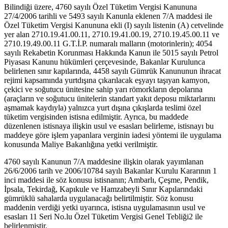
Bilindiği üzere, 4760 sayılı Özel Tüketim Vergisi Kanununa
27/4/2006 tarihli ve 5493 sayılı Kanunla eklenen 7/A maddesi ile
Özel Tüketim Vergisi Kanununa ekli (I) sayılı listenin (A) cetvelinde
yer alan 2710.19.41.00.11, 2710.19.41.00.19, 2710.19.45.00.11 ve
2710.19.49.00.11 G.T.İ.P. numaralı malların (motorinlerin); 4054
sayılı Rekabetin Korunması Hakkında Kanun ile 5015 sayılı Petrol
Piyasası Kanunu hükümleri çerçevesinde, Bakanlar Kurulunca
belirlenen sınır kapılarında, 4458 sayılı Gümrük Kanununun ihracat
rejimi kapsamında yurtdışına çıkarılacak eşyayı taşıyan kamyon,
çekici ve soğutucu ünitesine sahip yarı römorkların depolarına
(araçların ve soğutucu ünitelerin standart yakıt deposu miktarlarını
aşmamak kaydıyla) yalnızca yurt dışına çıkışlarda teslimi özel
tüketim vergisinden istisna edilmiştir. Ayrıca, bu maddede
düzenlenen istisnaya ilişkin usul ve esasları belirleme, istisnayı bu
maddeye göre işlem yapanlara verginin iadesi yöntemi ile uygulama
konusunda Maliye Bakanlığına yetki verilmiştir.
4760 sayılı Kanunun 7/A maddesine ilişkin olarak yayımlanan
26/6/2006 tarih ve 2006/10784 sayılı Bakanlar Kurulu Kararının 1
inci maddesi ile söz konusu istisnanın; Ambarlı, Çeşme, Pendik,
İpsala, Tekirdağ, Kapıkule ve Hamzabeyli Sınır Kapılarındaki
gümrüklü sahalarda uygulanacağı belirtilmiştir. Söz konusu
maddenin verdiği yetki uyarınca, istisna uygulamasının usul ve
esasları 11 Seri No.lu Özel Tüketim Vergisi Genel Tebliği2 ile
belirlenmiştir.