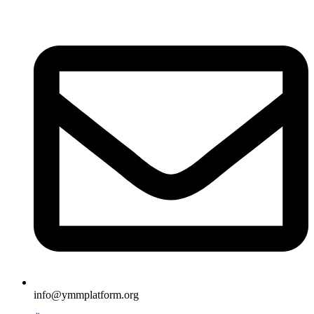
İçeriğe
atla
info@ymmplatform.org