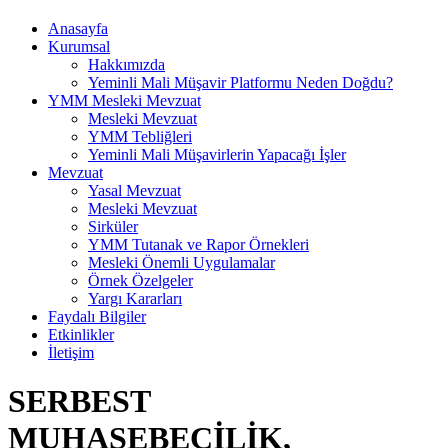
Anasayfa
Kurumsal
Hakkımızda
Yeminli Mali Müşavir Platformu Neden Doğdu?
YMM Mesleki Mevzuat
Mesleki Mevzuat
YMM Tebliğleri
Yeminli Mali Müşavirlerin Yapacağı İşler
Mevzuat
Yasal Mevzuat
Mesleki Mevzuat
Sirküler
YMM Tutanak ve Rapor Örnekleri
Mesleki Önemli Uygulamalar
Örnek Özelgeler
Yargı Kararları
Faydalı Bilgiler
Etkinlikler
İletişim
SERBEST
MUHASEBECİLİK,