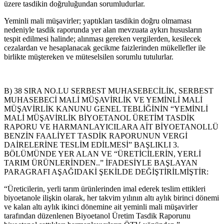
üzere tasdikin doğruluğundan sorumludurlar.
Yeminli mali müşavirler; yaptıkları tasdikin doğru olmaması
nedeniyle tasdik raporunda yer alan mevzuata aykırı hususların
tespit edilmesi halinde; alınması gereken vergilerden, kesilecek
cezalardan ve hesaplanacak gecikme faizlerinden mükellefler ile
birlikte müştereken ve müteselsilen sorumlu tutulurlar.
B) 38 SIRA NO.LU SERBEST MUHASEBECİLİK, SERBEST
MUHASEBECİ MALİ MÜŞAVİRLİK VE YEMİNLİ MALİ
MÜŞAVİRLİK KANUNU GENEL TEBLİĞİNİN “YEMİNLİ
MALİ MÜŞAVİRLİK BİYOETANOL ÜRETİM TASDİK
RAPORU VE HARMANLAYICILARA AİT BİYOETANOLLÜ
BENZİN FAALİYET TASDİK RAPORUNUN VERGİ
DAİRELERİNE TESLİM EDİLMESİ” BAŞLIKLI 3.
BÖLÜMÜNDE YER ALAN VE “ÜRETİCİLERİN, YERLİ
TARIM ÜRÜNLERİNDEN..” İFADESİYLE BAŞLAYAN
PARAGRAFI AŞAĞIDAKİ ŞEKİLDE DEĞİŞTİRİLMİŞTİR:
“Üreticilerin, yerli tarım ürünlerinden imal ederek teslim ettikleri
biyoetanole ilişkin olarak, her takvim yılının altı aylık birinci dönemi
ve kalan altı aylık ikinci dönemine ait yeminli mali müşavirler
tarafından düzenlenen Biyoetanol Üretim Tasdik Raporunu