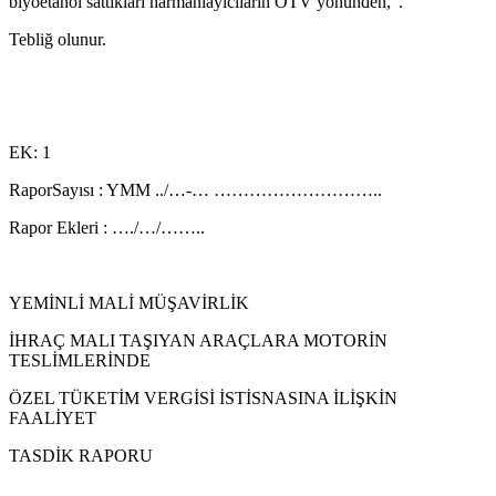
biyoetanol sattıkları harmanlayıcıların ÖTV yönünden,”.
Tebliğ olunur.
EK: 1
RaporSayısı : YMM ../…-… ………………………..
Rapor Ekleri : …./…/……..
YEMİNLİ MALİ MÜŞAVİRLİK
İHRAÇ MALI TAŞIYAN ARAÇLARA MOTORİN
TESLİMLERİNDE
ÖZEL TÜKETİM VERGİSİ İSTİSNASINA İLİŞKİN
FAALİYET
TASDİK RAPORU