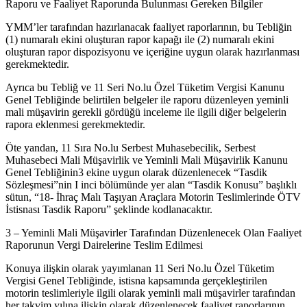
Raporu ve Faaliyet Raporunda Bulunması Gereken Bilgiler
YMM’ler tarafından hazırlanacak faaliyet raporlarının, bu Tebliğin
(1) numaralı ekini oluşturan rapor kapağı ile (2) numaralı ekini
oluşturan rapor dispozisyonu ve içeriğine uygun olarak hazırlanması
gerekmektedir.
Ayrıca bu Tebliğ ve 11 Seri No.lu Özel Tüketim Vergisi Kanunu
Genel Tebliğinde belirtilen belgeler ile raporu düzenleyen yeminli
mali müşavirin gerekli gördüğü inceleme ile ilgili diğer belgelerin
rapora eklenmesi gerekmektedir.
Öte yandan, 11 Sıra No.lu Serbest Muhasebecilik, Serbest
Muhasebeci Mali Müşavirlik ve Yeminli Mali Müşavirlik Kanunu
Genel Tebliğinin3 ekine uygun olarak düzenlenecek “Tasdik
Sözleşmesi”nin I inci bölümünde yer alan “Tasdik Konusu” başlıklı
sütun, “18- İhraç Malı Taşıyan Araçlara Motorin Teslimlerinde ÖTV
İstisnası Tasdik Raporu” şeklinde kodlanacaktır.
3 – Yeminli Mali Müşavirler Tarafından Düzenlenecek Olan Faaliyet
Raporunun Vergi Dairelerine Teslim Edilmesi
Konuya ilişkin olarak yayımlanan 11 Seri No.lu Özel Tüketim
Vergisi Genel Tebliğinde, istisna kapsamında gerçekleştirilen
motorin teslimleriyle ilgili olarak yeminli mali müşavirler tarafından
her takvim yılına ilişkin olarak düzenlenecek faaliyet raporlarının,