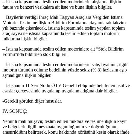
– İstisna kapsamında teslim edilen motorinlerin alışlarına ilişkin
fatura ve benzeri vesikalara ait liste ve buna ilişkin bilgiler.
– Bayilerin verdiği İhraç Malı Taşıyan Araçlara Vergiden İstisna
Motorin Teslimine İlişkin Bildirim Formlarına dayanılarak takvim
yılı bazında çıkarılacak, istisna kapsamında teslim yapılan toplam
araç sayısı ile istisna kapsamında teslim edilen toplam motorin
miktarına ilişkin bilgiler.
– İstisna kapsamında teslim edilen motorinlere ait “Stok Bildirim
Formu”nda bildirilen stok bilgileri.
– İstisna kapsamında teslim edilen motorinlerin satış fiyatının, ilgili
motorin türünün edinme bedelinin yüzde sekiz (% 8) fazlasını aşıp
aşmadığına ilişkin bilgiler.
– İstisnanın 11 Seri No.lu ÖTV Genel Tebliğinde belirlenen usul ve
esaslar çerçevesinde uygulanıp uygulanmadığına dair bilgiler.
-Gerekli görülen diğer hususlar.
IV. SONUÇ:
Yeminli mali müşavir, teslim edilen miktara ve teslime ilişkin kayıt
ve belgelerin ilgili mevzuata uygunluğunun ve doğruluğunun
araştırıldığını belirterek, konu hakkında görüşünü kesin olarak ifade