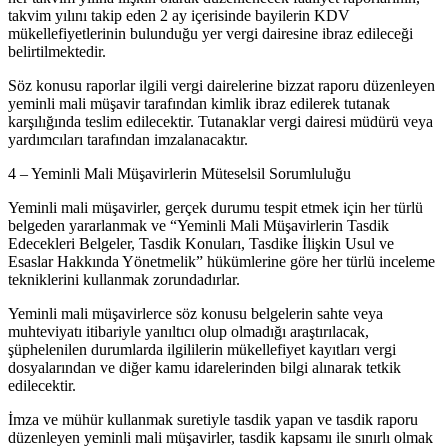
takvim yılını takip eden 2 ay içerisinde bayilerin KDV
mükellefiyetlerinin bulunduğu yer vergi dairesine ibraz edileceği
belirtilmektedir.
Söz konusu raporlar ilgili vergi dairelerine bizzat raporu düzenleyen
yeminli mali müşavir tarafından kimlik ibraz edilerek tutanak
karşılığında teslim edilecektir. Tutanaklar vergi dairesi müdürü veya
yardımcıları tarafından imzalanacaktır.
4 – Yeminli Mali Müşavirlerin Müteselsil Sorumluluğu
Yeminli mali müşavirler, gerçek durumu tespit etmek için her türlü
belgeden yararlanmak ve “Yeminli Mali Müşavirlerin Tasdik
Edecekleri Belgeler, Tasdik Konuları, Tasdike İlişkin Usul ve
Esaslar Hakkında Yönetmelik” hükümlerine göre her türlü inceleme
tekniklerini kullanmak zorundadırlar.
Yeminli mali müşavirlerce söz konusu belgelerin sahte veya
muhteviyatı itibariyle yanıltıcı olup olmadığı araştırılacak,
şüphelenilen durumlarda ilgililerin mükellefiyet kayıtları vergi
dosyalarından ve diğer kamu idarelerinden bilgi alınarak tetkik
edilecektir.
İmza ve mühür kullanmak suretiyle tasdik yapan ve tasdik raporu
düzenleyen yeminli mali müşavirler, tasdik kapsamı ile sınırlı olmak