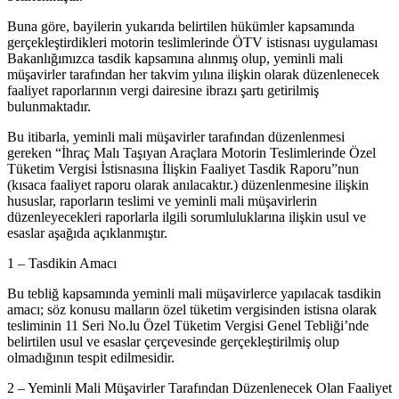
Buna göre, bayilerin yukarıda belirtilen hükümler kapsamında
gerçekleştirdikleri motorin teslimlerinde ÖTV istisnası uygulaması
Bakanlığımızca tasdik kapsamına alınmış olup, yeminli mali
müşavirler tarafından her takvim yılına ilişkin olarak düzenlenecek
faaliyet raporlarının vergi dairesine ibrazı şartı getirilmiş
bulunmaktadır.
Bu itibarla, yeminli mali müşavirler tarafından düzenlenmesi
gereken “İhraç Malı Taşıyan Araçlara Motorin Teslimlerinde Özel
Tüketim Vergisi İstisnasına İlişkin Faaliyet Tasdik Raporu”nun
(kısaca faaliyet raporu olarak anılacaktır.) düzenlenmesine ilişkin
hususlar, raporların teslimi ve yeminli mali müşavirlerin
düzenleyecekleri raporlarla ilgili sorumluluklarına ilişkin usul ve
esaslar aşağıda açıklanmıştır.
1 – Tasdikin Amacı
Bu tebliğ kapsamında yeminli mali müşavirlerce yapılacak tasdikin
amacı; söz konusu malların özel tüketim vergisinden istisna olarak
tesliminin 11 Seri No.lu Özel Tüketim Vergisi Genel Tebliği’nde
belirtilen usul ve esaslar çerçevesinde gerçekleştirilmiş olup
olmadığının tespit edilmesidir.
2 – Yeminli Mali Müşavirler Tarafından Düzenlenecek Olan Faaliyet