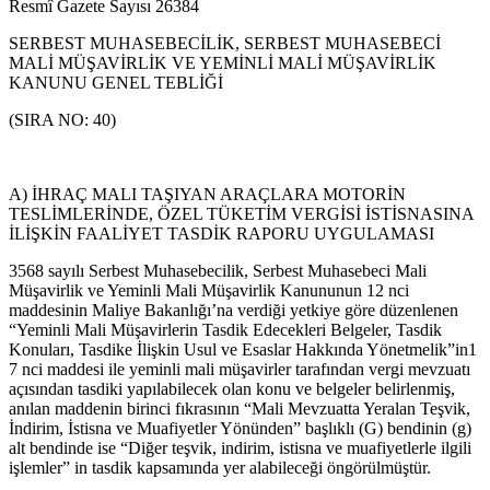
Resmî Gazete Sayısı 26384
SERBEST MUHASEBECİLİK, SERBEST MUHASEBECİ
MALİ MÜŞAVİRLİK VE YEMİNLİ MALİ MÜŞAVİRLİK
KANUNU GENEL TEBLİĞİ
(SIRA NO: 40)
A) İHRAÇ MALI TAŞIYAN ARAÇLARA MOTORİN
TESLİMLERİNDE, ÖZEL TÜKETİM VERGİSİ İSTİSNASINA
İLİŞKİN FAALİYET TASDİK RAPORU UYGULAMASI
3568 sayılı Serbest Muhasebecilik, Serbest Muhasebeci Mali
Müşavirlik ve Yeminli Mali Müşavirlik Kanununun 12 nci
maddesinin Maliye Bakanlığı’na verdiği yetkiye göre düzenlenen
“Yeminli Mali Müşavirlerin Tasdik Edecekleri Belgeler, Tasdik
Konuları, Tasdike İlişkin Usul ve Esaslar Hakkında Yönetmelik”in1
7 nci maddesi ile yeminli mali müşavirler tarafından vergi mevzuatı
açısından tasdiki yapılabilecek olan konu ve belgeler belirlenmiş,
anılan maddenin birinci fıkrasının “Mali Mevzuatta Yeralan Teşvik,
İndirim, İstisna ve Muafiyetler Yönünden” başlıklı (G) bendinin (g)
alt bendinde ise “Diğer teşvik, indirim, istisna ve muafiyetlerle ilgili
işlemler” in tasdik kapsamında yer alabileceği öngörülmüştür.