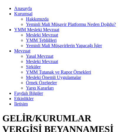
Anasayfa
Kurumsal
Hakkımızda
Yeminli Mali Müşavir Platformu Neden Doğdu?
YMM Mesleki Mevzuat
Mesleki Mevzuat
YMM Tebliğleri
Yeminli Mali Müşavirlerin Yapacağı İşler
Mevzuat
Yasal Mevzuat
Mesleki Mevzuat
Sirküler
YMM Tutanak ve Rapor Örnekleri
Mesleki Önemli Uygulamalar
Örnek Özelgeler
Yargı Kararları
Faydalı Bilgiler
Etkinlikler
İletişim
GELİR/KURUMLAR
VERGİSİ BEYANNAMESİ