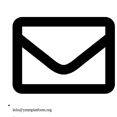
İçeriğe
atla
info@ymmplatform.org