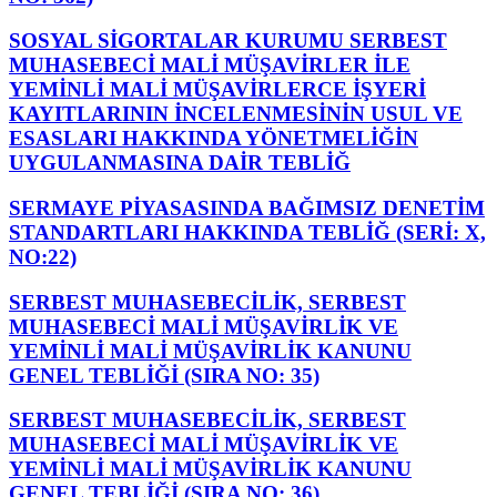
SOSYAL SİGORTALAR KURUMU SERBEST
MUHASEBECİ MALİ MÜŞAVİRLER İLE
YEMİNLİ MALİ MÜŞAVİRLERCE İŞYERİ
KAYITLARININ İNCELENMESİNİN USUL VE
ESASLARI HAKKINDA YÖNETMELİĞİN
UYGULANMASINA DAİR TEBLİĞ
SERMAYE PİYASASINDA BAĞIMSIZ DENETİM
STANDARTLARI HAKKINDA TEBLİĞ (SERİ: X,
NO:22)
SERBEST MUHASEBECİLİK, SERBEST
MUHASEBECİ MALİ MÜŞAVİRLİK VE
YEMİNLİ MALİ MÜŞAVİRLİK KANUNU
GENEL TEBLİĞİ (SIRA NO: 35)
SERBEST MUHASEBECİLİK, SERBEST
MUHASEBECİ MALİ MÜŞAVİRLİK VE
YEMİNLİ MALİ MÜŞAVİRLİK KANUNU
GENEL TEBLİĞİ (SIRA NO: 36)