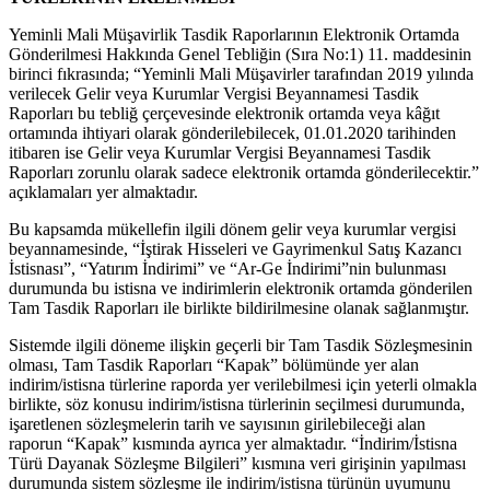
Yeminli Mali Müşavirlik Tasdik Raporlarının Elektronik Ortamda
Gönderilmesi Hakkında Genel Tebliğin (Sıra No:1) 11. maddesinin
birinci fıkrasında; “Yeminli Mali Müşavirler tarafından 2019 yılında
verilecek Gelir veya Kurumlar Vergisi Beyannamesi Tasdik
Raporları bu tebliğ çerçevesinde elektronik ortamda veya kâğıt
ortamında ihtiyari olarak gönderilebilecek, 01.01.2020 tarihinden
itibaren ise Gelir veya Kurumlar Vergisi Beyannamesi Tasdik
Raporları zorunlu olarak sadece elektronik ortamda gönderilecektir.”
açıklamaları yer almaktadır.
Bu kapsamda mükellefin ilgili dönem gelir veya kurumlar vergisi
beyannamesinde, “İştirak Hisseleri ve Gayrimenkul Satış Kazancı
İstisnası”, “Yatırım İndirimi” ve “Ar-Ge İndirimi”nin bulunması
durumunda bu istisna ve indirimlerin elektronik ortamda gönderilen
Tam Tasdik Raporları ile birlikte bildirilmesine olanak sağlanmıştır.
Sistemde ilgili döneme ilişkin geçerli bir Tam Tasdik Sözleşmesinin
olması, Tam Tasdik Raporları “Kapak” bölümünde yer alan
indirim/istisna türlerine raporda yer verilebilmesi için yeterli olmakla
birlikte, söz konusu indirim/istisna türlerinin seçilmesi durumunda,
işaretlenen sözleşmelerin tarih ve sayısının girilebileceği alan
raporun “Kapak” kısmında ayrıca yer almaktadır. “İndirim/İstisna
Türü Dayanak Sözleşme Bilgileri” kısmına veri girişinin yapılması
durumunda sistem sözleşme ile indirim/istisna türünün uyumunu