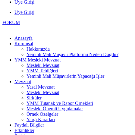
Üye Girişi
Üye Girişi
FORUM
Anasayfa
Kurumsal
Hakkımızda
Yeminli Mali Müşavir Platformu Neden Doğdu?
YMM Mesleki Mevzuat
Mesleki Mevzuat
YMM Tebliğleri
Yeminli Mali Müşavirlerin Yapacağı İşler
Mevzuat
Yasal Mevzuat
Mesleki Mevzuat
Sirküler
YMM Tutanak ve Rapor Örnekleri
Mesleki Önemli Uygulamalar
Örnek Özelgeler
Yargı Kararları
Faydalı Bilgiler
Etkinlikler