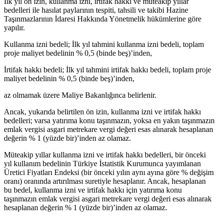
İlk yıl ön izin, kullanma izni, irtifak hakkı ve müteakip yıllar
bedelleri ile hasılat paylarının tespiti, tahsili ve takibi Hazine
Taşınmazlarının İdaresi Hakkında Yönetmelik hükümlerine göre
yapılır.
Kullanma izni bedeli; İlk yıl tahmini kullanma izni bedeli, toplam
proje maliyet bedelinin % 0,5 (binde beş)’inden,
İrtifak hakkı bedeli; İlk yıl tahmini irtifak hakkı bedeli, toplam proje
maliyet bedelinin % 0,5 (binde beş)’inden,
az olmamak üzere Maliye Bakanlığınca belirlenir.
Ancak, yukarıda belirtilen ön izin, kullanma izni ve irtifak hakkı
bedelleri; varsa yatırıma konu taşınmazın, yoksa en yakın taşınmazın
emlak vergisi asgari metrekare vergi değeri esas alınarak hesaplanan
değerin % 1 (yüzde bir)’inden az olamaz.
Müteakip yıllar kullanma izni ve irtifak hakkı bedelleri, bir önceki
yıl kullanım bedelinin Türkiye İstatistik Kurumunca yayımlanan
Üretici Fiyatları Endeksi (bir önceki yılın aynı ayına göre % değişim
oranı) oranında artırılması suretiyle hesaplanır. Ancak, hesaplanan
bu bedel, kullanma izni ve irtifak hakkı için yatırıma konu
taşınmazın emlak vergisi asgari metrekare vergi değeri esas alınarak
hesaplanan değerin % 1 (yüzde bir)’inden az olamaz.