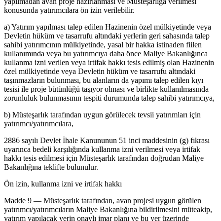
yapılmadan avan proje hazırlanması ve Müsteşarlığa verilmesi
konusunda yatırımcılara ön izin verilebilir.
a) Yatırım yapılması talep edilen Hazinenin özel mülkiyetinde veya
Devletin hüküm ve tasarrufu altındaki yerlerin geri sahasında talep
sahibi yatırımcının mülkiyetinde, yasal bir hakka istinaden fiilen
kullanımında veya bu yatırımcıya daha önce Maliye Bakanlığınca
kullanma izni verilen veya irtifak hakkı tesis edilmiş olan Hazinenin
özel mülkiyetinde veya Devletin hüküm ve tasarrufu altındaki
taşınmazların bulunması, bu alanların da yapımı talep edilen kıyı
tesisi ile proje bütünlüğü taşıyor olması ve birlikte kullanılmasında
zorunluluk bulunmasının tespiti durumunda talep sahibi yatırımcıya,
b) Müsteşarlık tarafından uygun görülecek tevsii yatırımları için
yatırımcı/yatırımcılara,
2886 sayılı Devlet İhale Kanununun 51 inci maddesinin (g) fıkrası
uyarınca bedeli karşılığında kullanma izni verilmesi veya irtifak
hakkı tesis edilmesi için Müsteşarlık tarafından doğrudan Maliye
Bakanlığına teklifte bulunulur.
Ön izin, kullanma izni ve irtifak hakkı
Madde 9 — Müsteşarlık tarafından, avan projesi uygun görülen
yatırımcı/yatırımcıların Maliye Bakanlığına bildirilmesini müteakip,
yatırım yapılacak yerin onaylı imar planı ve bu yer üzerinde