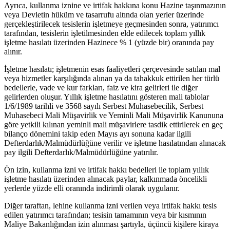
Ayrıca, kullanma iznine ve irtifak hakkına konu Hazine taşınmazının
veya Devletin hüküm ve tasarrufu altında olan yerler üzerinde
gerçekleştirilecek tesislerin işletmeye geçmesinden sonra, yatırımcı
tarafından, tesislerin işletilmesinden elde edilecek toplam yıllık
işletme hasılatı üzerinden Hazinece % 1 (yüzde bir) oranında pay
alınır.
İşletme hasılatı; işletmenin esas faaliyetleri çerçevesinde satılan mal
veya hizmetler karşılığında alınan ya da tahakkuk ettirilen her türlü
bedellerle, vade ve kur farkları, faiz ve kira gelirleri ile diğer
gelirlerden oluşur. Yıllık işletme hasılatını gösteren mali tablolar
1/6/1989 tarihli ve 3568 sayılı Serbest Muhasebecilik, Serbest
Muhasebeci Mali Müşavirlik ve Yeminli Mali Müşavirlik Kanununa
göre yetkili kılınan yeminli mali müşavirlere tasdik ettirilerek en geç
bilanço dönemini takip eden Mayıs ayı sonuna kadar ilgili
Defterdarlık/Malmüdürlüğüne verilir ve işletme hasılatından alınacak
pay ilgili Defterdarlık/Malmüdürlüğüne yatırılır.
Ön izin, kullanma izni ve irtifak hakkı bedelleri ile toplam yıllık
işletme hasılatı üzerinden alınacak paylar, kalkınmada öncelikli
yerlerde yüzde elli oranında indirimli olarak uygulanır.
Diğer taraftan, lehine kullanma izni verilen veya irtifak hakkı tesis
edilen yatırımcı tarafından; tesisin tamamının veya bir kısmının
Maliye Bakanlığından izin alınması şartıyla, üçüncü kişilere kiraya