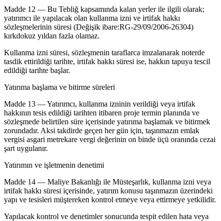
Madde 12 — Bu Tebliğ kapsamında kalan yerler ile ilgili olarak;
yatırımcı ile yapılacak olan kullanma izni ve irtifak hakkı
sözleşmelerinin süresi (Değişik ibare:RG-29/09/2006-26304)
kırkdokuz yıldan fazla olamaz.
Kullanma izni süresi, sözleşmenin taraflarca imzalanarak noterde
tasdik ettirildiği tarihte, irtifak hakkı süresi ise, hakkın tapuya tescil
edildiği tarihte başlar.
Yatırıma başlama ve bitirme süreleri
Madde 13 — Yatırımcı, kullanma izninin verildiği veya irtifak
hakkının tesis edildiği tarihten itibaren proje termin planında ve
sözleşmede belirtilen süre içerisinde yatırıma başlamak ve bitirmek
zorundadır. Aksi takdirde geçen her gün için, taşınmazın emlak
vergisi asgari metrekare vergi değerinin on binde üçü oranında cezai
şart uygulanır.
Yatırımın ve işletmenin denetimi
Madde 14 — Maliye Bakanlığı ile Müsteşarlık, kullanma izni veya
irtifak hakkı süresi içerisinde, yatırım konusu taşınmazın üzerindeki
yapı ve tesisleri müştereken kontrol etmeye veya ettirmeye yetkilidir.
Yapılacak kontrol ve denetimler sonucunda tespit edilen hata veya