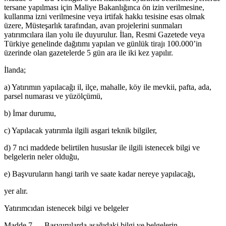
tersane yapılması için Maliye Bakanlığınca ön izin verilmesine,
kullanma izni verilmesine veya irtifak hakkı tesisine esas olmak
üzere, Müsteşarlık tarafından, avan projelerini sunmaları
yatırımcılara ilan yolu ile duyurulur. İlan, Resmi Gazetede veya
Türkiye genelinde dağıtımı yapılan ve günlük tirajı 100.000’in
üzerinde olan gazetelerde 5 gün ara ile iki kez yapılır.
İlanda;
a) Yatırımın yapılacağı il, ilçe, mahalle, köy ile mevkii, pafta, ada,
parsel numarası ve yüzölçümü,
b) İmar durumu,
c) Yapılacak yatırımla ilgili asgari teknik bilgiler,
d) 7 nci maddede belirtilen hususlar ile ilgili istenecek bilgi ve
belgelerin neler olduğu,
e) Başvuruların hangi tarih ve saate kadar nereye yapılacağı,
yer alır.
Yatırımcıdan istenecek bilgi ve belgeler
Madde 7 — Başvurularda aşağıdaki bilgi ve belgelerin