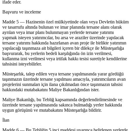
ifade eder.
Başvuru ve inceleme
Madde 5 — Hazinenin özel mülkiyetinde olan veya Devletin hüküm
ve tasarrufu altında bulunan ve imar planında tersane alanı olarak
ayrılan veya imar planı bulunmayan yerlerde tersane yatırımı
yapmak isteyen yatırımcılar, bu arsa ve araziler üzerinde yapılacak
tersane yatırımı hakkında hazırlanan avan proje ile birlikte yatırımın
yapılacağı taşınmaza ait bilgileri içeren bir dilekçe ile Müsteşarlığa
başvurarak, bu yerlerin bedeli karşılığında ön izin verilmesi,
kullanma izni verilmesi veya irtifak hakkı tesisi suretiyle kendilerine
tahsisini isteyebilirler.
Müsteşarlık, talep edilen veya tersane yapılmasında yarar gördüğü
taşınmazın üzerinde tersane yapılması amacıyla, yatırımcıların avan
projelerini sunmaları için ilana çıkılmadan önce taşınmazın tahsisi
hakkındaki mutabakatını Maliye Bakanlığından ister.
Maliye Bakanlığı, bu Tebliğ kapsamında değerlendirilmesinde ve
üzerinde tersane yapılmasında sakınca bulmadığı yerler hakkında
uygun görüşünü ve mutabakatını Müsteşarlığa bildirir.
İlan
Madde 6 — Bu Tebliğin 5 inci maddesi uyarınca belirlenen yerlerde