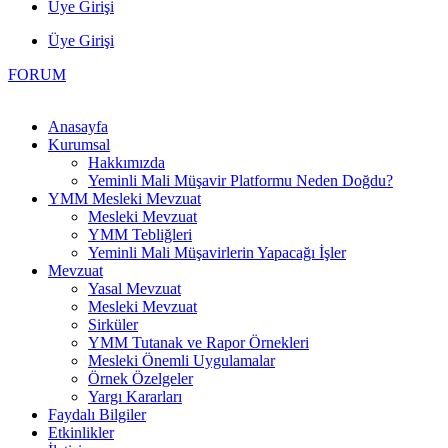
Üye Girişi
Üye Girişi
FORUM
Anasayfa
Kurumsal
Hakkımızda
Yeminli Mali Müşavir Platformu Neden Doğdu?
YMM Mesleki Mevzuat
Mesleki Mevzuat
YMM Tebliğleri
Yeminli Mali Müşavirlerin Yapacağı İşler
Mevzuat
Yasal Mevzuat
Mesleki Mevzuat
Sirküler
YMM Tutanak ve Rapor Örnekleri
Mesleki Önemli Uygulamalar
Örnek Özelgeler
Yargı Kararları
Faydalı Bilgiler
Etkinlikler