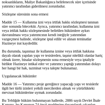
noksanlıkların, Maliye Bakanlığınca belirlenecek süre içerisinde
yatırımcı tarafından giderilmesi zorunludur.
Sözleşme süresinin sona ermesi
Madde 15 — Kullanma izni veya irtifak hakkı sözleşmesi tanınan
süre sonunda bitecektir. Ayrıca, yatırımcı tarafından; kullanma izni
veya irtifak hakkı sözleşmesinde belirtilen hükümlere aykırı
davranılması veya yatırımcının kendi isteğiyle yatırımdan
vazgeçmesi halinde, sözleşme iptal edilir ve alınan teminatlar
Hazineye irat kaydedilir.
Bu durumda, taşınmaz ile kullanma iznine veya irtifak hakkına
dayalı olarak yapılan yapı ve tesislerden, taşınır nitelikli olanlar hariç
olmak üzere, binalar sözleşmenin sona ermesiyle veya iptaliyle
birlikte Hazineye intikal eder ve yatırımcı yaptığı yatırımdan dolayı
her hangi bir hak, tazminat veya talepte bulunamaz.
Uygulanacak hükümler
Madde 16 — Yatırımcı proje gereğince yapacağı yapı ve tesislerle
ilgili her türlü izinleri yetkili mercilerden almak ve yürürlükteki
mevzuat hükümlerine uymak zorundadır.
Bu Tebliğde hüküm bulunmayan hallerde, 2886 sayılı Devlet İhale
Kanunu, bu Kanunun 74 üncü maddesine dayanılarak çıkarılan