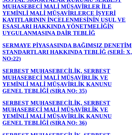
MUHASEBECİ MALİ MÜŞAVİRLER İLE
YEMİNLİ MALİ MÜŞAVİRLERCE İŞYERİ
KAYITLARININ İNCELENMESİNİN USUL VE
ESASLARI HAKKINDA YÖNETMELİĞİN
UYGULANMASINA DAİR TEBLİĞ
SERMAYE PİYASASINDA BAĞIMSIZ DENETİM
STANDARTLARI HAKKINDA TEBLİĞ (SERİ: X,
NO:22)
SERBEST MUHASEBECİLİK, SERBEST
MUHASEBECİ MALİ MÜŞAVİRLİK VE
YEMİNLİ MALİ MÜŞAVİRLİK KANUNU
GENEL TEBLİĞİ (SIRA NO: 35)
SERBEST MUHASEBECİLİK, SERBEST
MUHASEBECİ MALİ MÜŞAVİRLİK VE
YEMİNLİ MALİ MÜŞAVİRLİK KANUNU
GENEL TEBLİĞİ (SIRA NO: 36)