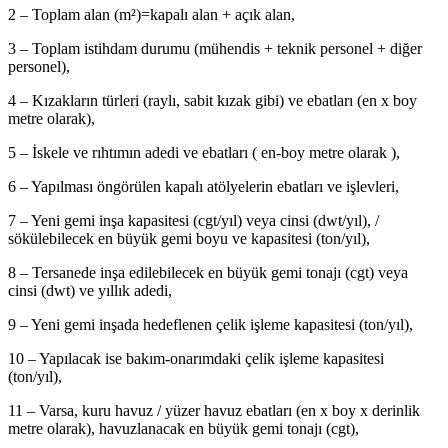
2 – Toplam alan (m²)=kapalı alan + açık alan,
3 – Toplam istihdam durumu (mühendis + teknik personel + diğer
personel),
4 – Kızakların türleri (raylı, sabit kızak gibi) ve ebatları (en x boy
metre olarak),
5 – İskele ve rıhtımın adedi ve ebatları ( en-boy metre olarak ),
6 – Yapılması öngörülen kapalı atölyelerin ebatları ve işlevleri,
7 – Yeni gemi inşa kapasitesi (cgt/yıl) veya cinsi (dwt/yıl), /
sökülebilecek en büyük gemi boyu ve kapasitesi (ton/yıl),
8 – Tersanede inşa edilebilecek en büyük gemi tonajı (cgt) veya
cinsi (dwt) ve yıllık adedi,
9 – Yeni gemi inşada hedeflenen çelik işleme kapasitesi (ton/yıl),
10 – Yapılacak ise bakım-onarımdaki çelik işleme kapasitesi
(ton/yıl),
11 – Varsa, kuru havuz / yüzer havuz ebatları (en x boy x derinlik
metre olarak), havuzlanacak en büyük gemi tonajı (cgt),