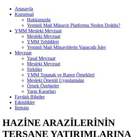
Anasayfa
Kurumsal
Hakkımızda
Yeminli Mali Müşavir Platformu Neden Doğdu?
YMM Mesleki Mevzuat
Mesleki Mevzuat
YMM Tebliğleri
Yeminli Mali Müşavirlerin Yapacağı İşler
Mevzuat
Yasal Mevzuat
Mesleki Mevzuat
Sirküler
YMM Tutanak ve Rapor Örnekleri
Mesleki Önemli Uygulamalar
Örnek Özelgeler
Yargı Kararları
Faydalı Bilgiler
Etkinlikler
İletişim
HAZİNE ARAZİLERİNİN
TERSANE YATIRIMLARINA