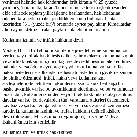
verilmesi halinde; hak lehdarından brüt kiranın % 25 (yüzde
yirmibeş)’i oranında, kiracı/kiracılardan ise tesisin işletilmesinden
elde edilecek toplam yıllık işletme hasılatından, hak lehdarına
ödenen kira bedeli mahsup edildikten sonra bulunacak tutar
üzerinden % 1 (yüzde bir)’i oranında ayrıca pay alınır. Kiracılardan
alınmayan işletme hasılatı payları hak lehdarından alınır.
Kullanma izninin ve irtifak hakkının devri
Madde 11 — Bu Tebliğ hükümlerine göre lehlerine kullanma izni
verilen veya irtifak hakkı tesis edilen yatırımcılarca, kullanma izninin
veya irtifak hakkının üçüncü kişilere devredilmesinin talep edilmesi
halinde; varsa ödenmeyen geçmiş yıllar kullanma izni ve irtifak
hakkı bedelleri ile yıllık işletme hasılatı bedellerinin gecikme zamları
ile birlikte ödenmesi, irtifak hakkı veya kullanma izni
sözleşmelerinde belirtilen hükümlere ilişkin olarak herhangi bir
başka aykırılık var ise bu aykırılıkların giderilmesi ve bu yatırımcılar
tarafından, kullanma izninden veya irtifak hakkından dolayı açılmış
davalar var ise, bu davalardan tüm yargılama giderleri üstlenilerek
kayıtsız ve şartsız feragat edilmesi ve yeni sözleşme düzenlenmesi
kaydıyla, kullanma izninin ve irtifak hakkının üçüncü kişilere
devredilmesine, Müsteşarlığın uygun görüşü üzerine Maliye
Bakanlığınca izin verilebilir.
Kullanma izni ve irtifak hakkı süresi