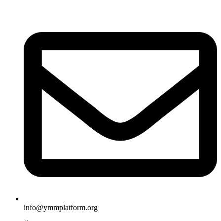
İçeriğe
atla
info@ymmplatform.org