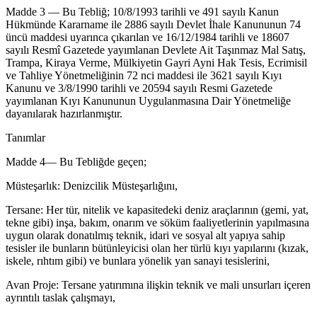
Madde 3 — Bu Tebliğ; 10/8/1993 tarihli ve 491 sayılı Kanun
Hükmünde Kararname ile 2886 sayılı Devlet İhale Kanununun 74
üncü maddesi uyarınca çıkarılan ve 16/12/1984 tarihli ve 18607
sayılı Resmî Gazetede yayımlanan Devlete Ait Taşınmaz Mal Satış,
Trampa, Kiraya Verme, Mülkiyetin Gayri Ayni Hak Tesis, Ecrimisil
ve Tahliye Yönetmeliğinin 72 nci maddesi ile 3621 sayılı Kıyı
Kanunu ve 3/8/1990 tarihli ve 20594 sayılı Resmi Gazetede
yayımlanan Kıyı Kanununun Uygulanmasına Dair Yönetmeliğe
dayanılarak hazırlanmıştır.
Tanımlar
Madde 4— Bu Tebliğde geçen;
Müsteşarlık: Denizcilik Müsteşarlığını,
Tersane: Her tür, nitelik ve kapasitedeki deniz araçlarının (gemi, yat,
tekne gibi) inşa, bakım, onarım ve söküm faaliyetlerinin yapılmasına
uygun olarak donatılmış teknik, idari ve sosyal alt yapıya sahip
tesisler ile bunların bütünleyicisi olan her türlü kıyı yapılarını (kızak,
iskele, rıhtım gibi) ve bunlara yönelik yan sanayi tesislerini,
Avan Proje: Tersane yatırımına ilişkin teknik ve mali unsurları içeren
ayrıntılı taslak çalışmayı,