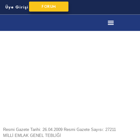
FORUM
Üye Girişi
YMM Mesleki Mevzuat
MİLLİ
EMLAK
GENEL
TEBLİĞİ
(SIRA NO:
324)
Resmi Gazete Tarihi: 26.04.2009 Resmi Gazete Sayısı: 27211
MİLLİ EMLAK GENEL TEBLİĞİ