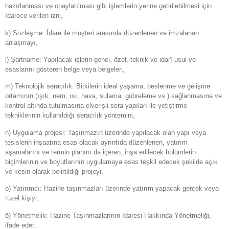
hazırlanması ve onaylatılması gibi işlemlerin yerine getirilebilmesi için
İdarece verilen izni,
k) Sözleşme: İdare ile müşteri arasında düzenlenen ve imzalanan
anlaşmayı,
l) Şartname: Yapılacak işlerin genel, özel, teknik ve idarî usul ve
esaslarını gösteren belge veya belgeleri,
m) Teknolojik seracılık: Bitkilerin ideal yaşama, beslenme ve gelişme
ortamının (ışık, nem, ısı, hava, sulama, gübreleme vs.) sağlanmasına ve
kontrol altında tutulmasına elverişli sera yapıları ile yetiştirme
tekniklerinin kullanıldığı seracılık yöntemini,
n) Uygulama projesi: Taşınmazın üzerinde yapılacak olan yapı veya
tesislerin inşaatına esas olacak ayrıntıda düzenlenen, yatırım
aşamalarını ve termin planını da içeren, inşa edilecek bölümlerin
biçimlerinin ve boyutlarının uygulamaya esas teşkil edecek şekilde açık
ve kesin olarak belirtildiği projeyi,
o) Yatırımcı: Hazine taşınmazları üzerinde yatırım yapacak gerçek veya
tüzel kişiyi,
ö) Yönetmelik: Hazine Taşınmazlarının İdaresi Hakkında Yönetmeliği,
ifade eder.