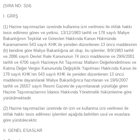
(SIRA NO: 324)
I. GİRİŞ
(1) Hazine taşınmazları üzerinde kullanma izni verilmesi ile irtifak hakkı
tesis edilmesi görev ve yetkisi, 13/12/1983 tarihli ve 178 sayılı Maliye
Bakanlığının Teşkilat ve Görevleri Hakkında Kanun Hükmünde
Kararnamenin 543 sayılı KHK ile yeniden düzenlenen 13 üncü maddesinin
(b) bendine göre Maliye Bakanlığına ait olup, bu işlemler; 8/9/1983 tarihli
ve 2886 sayılı Devlet İhale Kanununun 74 üncü maddesine ve 29/6/2001
tarihli ve 4706 sayılı Hazineye Ait Taşınmaz Malların Değerlendirilmesi ve
Katma Değer Vergisi Kanununda Değişiklik Yapılması Hakkında Kanun ile
178 sayılı KHK’nin 543 sayılı KHK ile yeniden düzenlenen 13 üncü
maddesine dayanılarak Maliye Bakanlığınca hazırlanan ve 19/6/2007
tarihli ve 26557 sayılı Resmi Gazete’de yayımlanarak yürürlüğe giren
Hazine Taşınmazlarının İdaresi Hakkında Yönetmelik hükümlerine göre
yürütülmektedir.
(2) Hazine taşınmazları üzerinde ön izin ve kullanma izni verilmesi ile
irtifak hakkı tesis edilmesi işlemleri aşağıda belirtilen usul ve esaslara
göre yürütülecektir.
II. GENEL ESASLAR