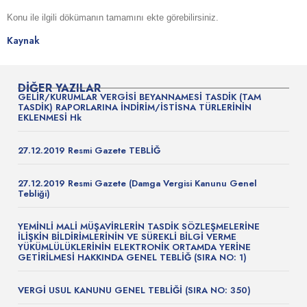
Konu ile ilgili dökümanın tamamını ekte görebilirsiniz.
Kaynak
DIĞER YAZILAR
GELİR/KURUMLAR VERGİSİ BEYANNAMESİ TASDİK (TAM
TASDİK) RAPORLARINA İNDİRİM/İSTİSNA TÜRLERİNİN
EKLENMESİ Hk
27.12.2019 Resmi Gazete TEBLİĞ
27.12.2019 Resmi Gazete (Damga Vergisi Kanunu Genel
Tebliği)
YEMİNLİ MALİ MÜŞAVİRLERİN TASDİK SÖZLEŞMELERİNE
İLİŞKİN BİLDİRİMLERİNİN VE SÜREKLİ BİLGİ VERME
YÜKÜMLÜLÜKLERİNİN ELEKTRONİK ORTAMDA YERİNE
GETİRİLMESİ HAKKINDA GENEL TEBLİĞ (SIRA NO: 1)
VERGİ USUL KANUNU GENEL TEBLİĞİ (SIRA NO: 350)