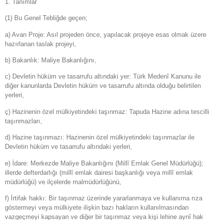
1. Tanımlar
(1) Bu Genel Tebliğde geçen;
a) Avan Proje: Asıl projeden önce, yapılacak projeye esas olmak üzere
hazırlanan taslak projeyi,
b) Bakanlık: Maliye Bakanlığını,
c) Devletin hüküm ve tasarrufu altındaki yer: Türk Medenî Kanunu ile
diğer kanunlarda Devletin hüküm ve tasarrufu altında olduğu belirtilen
yerleri,
ç) Hazinenin özel mülkiyetindeki taşınmaz: Tapuda Hazine adına tescilli
taşınmazları,
d) Hazine taşınmazı: Hazinenin özel mülkiyetindeki taşınmazlar ile
Devletin hüküm ve tasarrufu altındaki yerleri,
e) İdare: Merkezde Maliye Bakanlığını (Millî Emlak Genel Müdürlüğü);
illerde defterdarlığı (millî emlak dairesi başkanlığı veya millî emlak
müdürlüğü) ve ilçelerde malmüdürlüğünü,
f) İrtifak hakkı: Bir taşınmaz üzerinde yararlanmaya ve kullanıma rıza
göstermeyi veya mülkiyete ilişkin bazı hakların kullanılmasından
vazgeçmeyi kapsayan ve diğer bir taşınmaz veya kişi lehine aynî hak