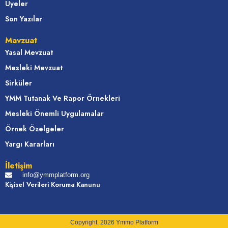
Üyeler
Son Yazılar
Mavzuat
Yasal Mevzuat
Mesleki Mevzuat
Sirküler
YMM Tutanak Ve Rapor Örnekleri
Mesleki Önemli Uygulamalar
Örnek Özelgeler
Yargı Kararları
İletişim
info@ymmplatform.org
Kişisel Verileri Koruma Kanunu
Copyright. 2026 Ymmo Platform