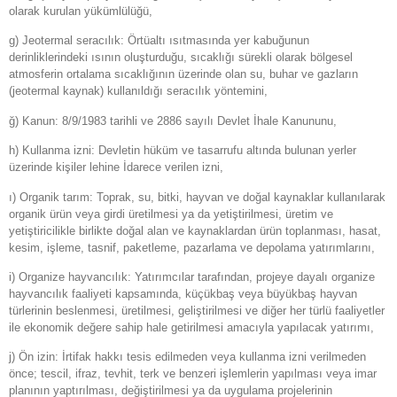
olarak kurulan yükümlülüğü,
g) Jeotermal seracılık: Örtüaltı ısıtmasında yer kabuğunun
derinliklerindeki ısının oluşturduğu, sıcaklığı sürekli olarak bölgesel
atmosferin ortalama sıcaklığının üzerinde olan su, buhar ve gazların
(jeotermal kaynak) kullanıldığı seracılık yöntemini,
ğ) Kanun: 8/9/1983 tarihli ve 2886 sayılı Devlet İhale Kanununu,
h) Kullanma izni: Devletin hüküm ve tasarrufu altında bulunan yerler
üzerinde kişiler lehine İdarece verilen izni,
ı) Organik tarım: Toprak, su, bitki, hayvan ve doğal kaynaklar kullanılarak
organik ürün veya girdi üretilmesi ya da yetiştirilmesi, üretim ve
yetiştiricilikle birlikte doğal alan ve kaynaklardan ürün toplanması, hasat,
kesim, işleme, tasnif, paketleme, pazarlama ve depolama yatırımlarını,
i) Organize hayvancılık: Yatırımcılar tarafından, projeye dayalı organize
hayvancılık faaliyeti kapsamında, küçükbaş veya büyükbaş hayvan
türlerinin beslenmesi, üretilmesi, geliştirilmesi ve diğer her türlü faaliyetler
ile ekonomik değere sahip hale getirilmesi amacıyla yapılacak yatırımı,
j) Ön izin: İrtifak hakkı tesis edilmeden veya kullanma izni verilmeden
önce; tescil, ifraz, tevhit, terk ve benzeri işlemlerin yapılması veya imar
planının yaptırılması, değiştirilmesi ya da uygulama projelerinin