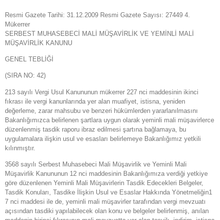
Resmi Gazete Tarihi: 31.12.2009 Resmi Gazete Sayısı: 27449 4.
Mükerrer
SERBEST MUHASEBECİ MALİ MÜŞAVİRLİK VE YEMİNLİ MALİ
MÜŞAVİRLİK KANUNU
GENEL TEBLİĞİ
(SIRA NO: 42)
213 sayılı Vergi Usul Kanununun mükerrer 227 nci maddesinin ikinci
fıkrası ile vergi kanunlarında yer alan muafiyet, istisna, yeniden
değerleme, zarar mahsubu ve benzeri hükümlerden yararlanılmasını
Bakanlığımızca belirlenen şartlara uygun olarak yeminli mali müşavirlerce
düzenlenmiş tasdik raporu ibraz edilmesi şartına bağlamaya, bu
uygulamalara ilişkin usul ve esasları belirlemeye Bakanlığımız yetkili
kılınmıştır.
3568 sayılı Serbest Muhasebeci Mali Müşavirlik ve Yeminli Mali
Müşavirlik Kanununun 12 nci maddesinin Bakanlığımıza verdiği yetkiye
göre düzenlenen Yeminli Mali Müşavirlerin Tasdik Edecekleri Belgeler,
Tasdik Konuları, Tasdike İlişkin Usul ve Esaslar Hakkında Yönetmeliğin1
7 nci maddesi ile de, yeminli mali müşavirler tarafından vergi mevzuatı
açısından tasdiki yapılabilecek olan konu ve belgeler belirlenmiş, anılan