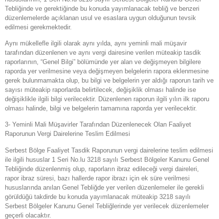
Tebliğinde ve gerektiğinde bu konuda yayımlanacak tebliğ ve benzeri
düzenlemelerde açıklanan usul ve esaslara uygun olduğunun tevsik
edilmesi gerekmektedir.
Aynı mükellefle ilgili olarak aynı yılda, aynı yeminli mali müşavir
tarafından düzenlenen ve aynı vergi dairesine verilen müteakip tasdik
raporlarının, “Genel Bilgi” bölümünde yer alan ve değişmeyen bilgilere
raporda yer verilmesine veya değişmeyen belgelerin rapora eklenmesine
gerek bulunmamakta olup, bu bilgi ve belgelerin yer aldığı raporun tarih ve
sayısı müteakip raporlarda belirtilecek, değişiklik olması halinde ise
değişiklikle ilgili bilgi verilecektir. Düzenlenen raporun ilgili yılın ilk raporu
olması halinde, bilgi ve belgelerin tamamına raporda yer verilecektir.
3- Yeminli Mali Müşavirler Tarafından Düzenlenecek Olan Faaliyet
Raporunun Vergi Dairelerine Teslim Edilmesi
Serbest Bölge Faaliyet Tasdik Raporunun vergi dairelerine teslim edilmesi
ile ilgili hususlar 1 Seri No.lu 3218 sayılı Serbest Bölgeler Kanunu Genel
Tebliğinde düzenlenmiş olup, raporların ibraz edileceği vergi daireleri,
rapor ibraz süresi, bazı hallerde rapor ibrazı için ek süre verilmesi
hususlarında anılan Genel Tebliğde yer verilen düzenlemeler ile gerekli
görüldüğü takdirde bu konuda yayımlanacak müteakip 3218 sayılı
Serbest Bölgeler Kanunu Genel Tebliğlerinde yer verilecek düzenlemeler
geçerli olacaktır.