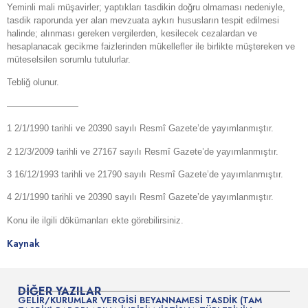
Yeminli mali müşavirler; yaptıkları tasdikin doğru olmaması nedeniyle,
tasdik raporunda yer alan mevzuata aykırı hususların tespit edilmesi
halinde; alınması gereken vergilerden, kesilecek cezalardan ve
hesaplanacak gecikme faizlerinden mükellefler ile birlikte müştereken ve
müteselsilen sorumlu tutulurlar.
Tebliğ olunur.
————————
1 2/1/1990 tarihli ve 20390 sayılı Resmî Gazete’de yayımlanmıştır.
2 12/3/2009 tarihli ve 27167 sayılı Resmî Gazete’de yayımlanmıştır.
3 16/12/1993 tarihli ve 21790 sayılı Resmî Gazete’de yayımlanmıştır.
4 2/1/1990 tarihli ve 20390 sayılı Resmî Gazete’de yayımlanmıştır.
Konu ile ilgili dökümanları ekte görebilirsiniz.
Kaynak
DIĞER YAZILAR
GELİR/KURUMLAR VERGİSİ BEYANNAMESİ TASDİK (TAM