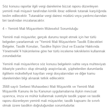
Söz konusu raporlar ilgili vergi dairelerine bizzat raporu düzenleyen
yeminli mali müşavir tarafından kimlik ibraz edilerek tutanak karşılığında
teslim edilecektir. Tutanaklar vergi dairesi müdürü veya yardımcılarından
biri tarafından imzalanacaktır.
4 – Yeminli Mali Müşavirlerin Müteselsil Sorumluluğu
Yeminli mali müşavirler, gerçek durumu tespit etmek için her türlü
belgeden yararlanmak ve “Yeminli Mali Müşavirlerin Tasdik Edecekleri
Belgeler, Tasdik Konuları, Tasdike İlişkin Usul ve Esaslar Hakkında
Yönetmelik”4 hükümlerine göre her türlü inceleme tekniklerini kullanmak
zorundadırlar.
Yeminli mali müşavirlerce söz konusu belgelerin sahte veya muhteviyatı
itibariyle yanıltıcı olup olmadığı araştırılacak, şüphelenilen durumlarda
ilgililerin mükellefiyet kayıtları vergi dosyalarından ve diğer kamu
idarelerinden bilgi alınarak tetkik edilecektir.
3568 sayılı Serbest Muhasebeci Mali Müşavirlik ve Yeminli Mali
Müşavirlik Kanunu ile bu Kanunun uygulamalarına ilişkin mevzuat
uyarınca, imza ve mühür kullanmak suretiyle tasdik yapan ve tasdik
raporu düzenleyen yeminli mali müşavirler, tasdik kapsamı ile sınırlı
olmak üzere tasdikin doğruluğundan sorumludurlar.