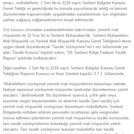
amacı; mükelleflerin, 1 Seri No.lu 3218 sayılı Serbest Bölgeler Kanunu
Genel Tebliği ve gerektiğinde bu konuda yayımlanacak tebliğ ve benzeri
düzenlemeler kapsamındaki uygulamadan yararlanılması için öngörülen
şartları sağlayıp sağlamadıklarının tespit edilmesidir.
Söz konusu istisnadan yararlanabilmeleri bakımından, yeminli mali
müşavirler ile 11 Sıra No.lu Serbest Muhasebecilik, Serbest Muhasebeci
Mali Müşavirlik ve Yeminli Mali Müşavirlik Kanunu Genel Tebliğinin3 ekine
uygun olarak düzenlenecek “Tasdik Sözleşmesi”nin I inci bölümünde yer
alan “Tasdik Konusu” başlıklı sütun, “19- Serbest Bölge Faaliyet Tasdik
Raporu” şeklinde kodlanacaktır.
Diğer taraftan, 1 Seri No.lu 3218 sayılı Serbest Bölgeler Kanunu Genel
Tebliğinin Raporun Konusu ve İbraz Süreleri başlıklı 3.7.1. bölümünde;
“Mükelleflerin sözleşmeli yeminli mali müşavirlerinin bulunması halinde,
faaliyet raporunun sözleşmeli müşavirler tarafından düzenlenmesi yeterli
olacaktır.” denilmektedir. Bu düzenleme uyarınca, yıllık gelir veya
kurumlar vergisi beyannameleri ve eklerinin tasdiki (tam tasdik) için
yeminli mali müşavirlik sözleşmesi düzenleyen mükelleflerin, Serbest
Bölgelerde istihdam ettikleri personelin ücretlerinin gelir vergisinden
istisna edilmesi işlemlerinin yeminli mali müşavirlerce tasdiki konusunda,
tam tasdik sözleşmelerinin bulunduğu yeminli mali müşavirler yetkili
olacaktır. Tam tasdik sözleşmesi bulunan mükellefler tam tasdik