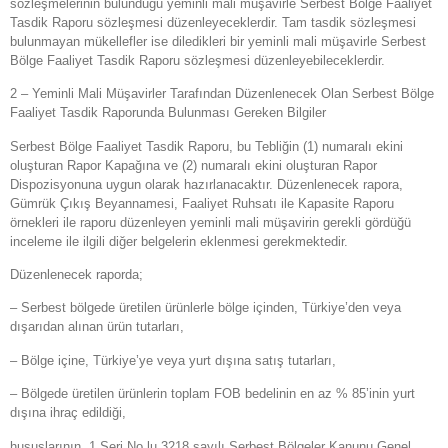
sözleşmelerinin bulunduğu yeminli mali müşavirle Serbest Bölge Faaliyet
Tasdik Raporu sözleşmesi düzenleyeceklerdir. Tam tasdik sözleşmesi
bulunmayan mükellefler ise diledikleri bir yeminli mali müşavirle Serbest
Bölge Faaliyet Tasdik Raporu sözleşmesi düzenleyebileceklerdir.
2 – Yeminli Mali Müşavirler Tarafından Düzenlenecek Olan Serbest Bölge
Faaliyet Tasdik Raporunda Bulunması Gereken Bilgiler
Serbest Bölge Faaliyet Tasdik Raporu, bu Tebliğin (1) numaralı ekini
oluşturan Rapor Kapağına ve (2) numaralı ekini oluşturan Rapor
Dispozisyonuna uygun olarak hazırlanacaktır. Düzenlenecek rapora,
Gümrük Çıkış Beyannamesi, Faaliyet Ruhsatı ile Kapasite Raporu
örnekleri ile raporu düzenleyen yeminli mali müşavirin gerekli gördüğü
inceleme ile ilgili diğer belgelerin eklenmesi gerekmektedir.
Düzenlenecek raporda;
– Serbest bölgede üretilen ürünlerle bölge içinden, Türkiye’den veya
dışarıdan alınan ürün tutarları,
– Bölge içine, Türkiye’ye veya yurt dışına satış tutarları,
– Bölgede üretilen ürünlerin toplam FOB bedelinin en az % 85’inin yurt
dışına ihraç edildiği,
hususlarının, 1 Seri No.lu 3218 sayılı Serbest Bölgeler Kanunu Genel