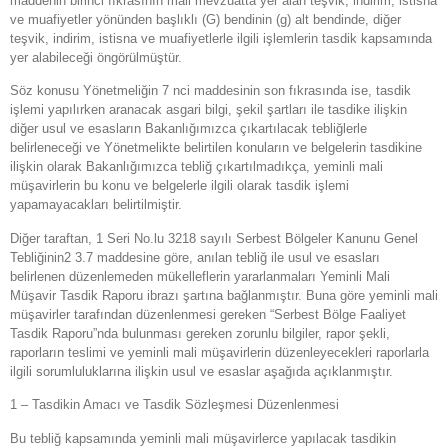
maddenin birinci fıkrasının mali mevzuatta yer alan teşvik, indirim, istisna
ve muafiyetler yönünden başlıklı (G) bendinin (g) alt bendinde, diğer
teşvik, indirim, istisna ve muafiyetlerle ilgili işlemlerin tasdik kapsamında
yer alabileceği öngörülmüştür.
Söz konusu Yönetmeliğin 7 nci maddesinin son fıkrasında ise, tasdik
işlemi yapılırken aranacak asgari bilgi, şekil şartları ile tasdike ilişkin
diğer usul ve esasların Bakanlığımızca çıkartılacak tebliğlerle
belirleneceği ve Yönetmelikte belirtilen konuların ve belgelerin tasdikine
ilişkin olarak Bakanlığımızca tebliğ çıkartılmadıkça, yeminli mali
müşavirlerin bu konu ve belgelerle ilgili olarak tasdik işlemi
yapamayacakları belirtilmiştir.
Diğer taraftan, 1 Seri No.lu 3218 sayılı Serbest Bölgeler Kanunu Genel
Tebliğinin2 3.7 maddesine göre, anılan tebliğ ile usul ve esasları
belirlenen düzenlemeden mükelleflerin yararlanmaları Yeminli Mali
Müşavir Tasdik Raporu ibrazı şartına bağlanmıştır. Buna göre yeminli mali
müşavirler tarafından düzenlenmesi gereken “Serbest Bölge Faaliyet
Tasdik Raporu”nda bulunması gereken zorunlu bilgiler, rapor şekli,
raporların teslimi ve yeminli mali müşavirlerin düzenleyecekleri raporlarla
ilgili sorumluluklarına ilişkin usul ve esaslar aşağıda açıklanmıştır.
1 – Tasdikin Amacı ve Tasdik Sözleşmesi Düzenlenmesi
Bu tebliğ kapsamında yeminli mali müşavirlerce yapılacak tasdikin